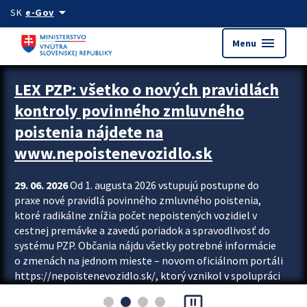
Preskocit na hlavný obsah
arrow_drop_down
SK
e-Gov
menu
Menu
Zastavit automatický posun upútavok
LEX PZP: všetko o nových pravidlách
kontroly povinného zmluvného
poistenia nájdete na
www.nepoistenevozidlo.sk
29. 06. 2026
Od 1. augusta 2026 vstupujú postupne do
praxe nové pravidlá povinného zmluvného poistenia,
ktoré radikálne znížia počet nepoistených vozidiel v
cestnej premávke a zavedú poriadok a spravodlivosť do
systému PZP. Občania nájdu všetky potrebné informácie
o zmenách na jednom mieste – novom oficiálnom portáli
https://nepoistenevozidlo.sk/, ktorý vznikol v spolupráci
Slovenskej kancelárie poisťovateľov (SKP), Slovenskej
pause_presentation
asociácie poisťovní (SLASPO) a Ministerstva vnútra SR.