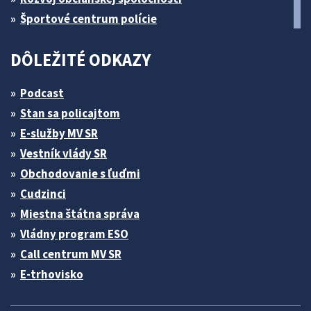
Športové centrum polície
DÔLEŽITÉ ODKAZY
Podcast
Stan sa policajtom
E-služby MV SR
Vestník vlády SR
Obchodovanie s ľuďmi
Cudzinci
Miestna štátna správa
Vládny program ESO
Call centrum MV SR
E-trhovisko