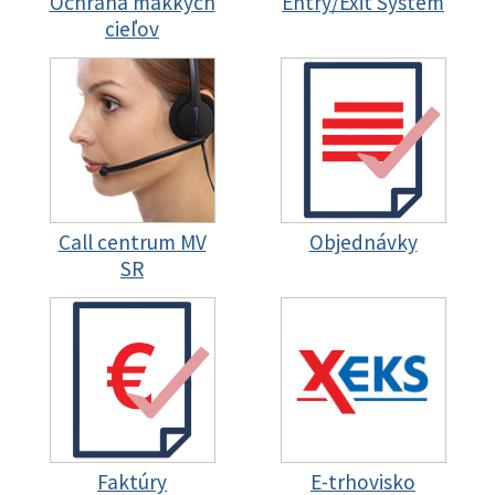
Ochrana mäkkých
Entry/Exit System
cieľov
Call centrum MV
Objednávky
SR
Faktúry
E-trhovisko