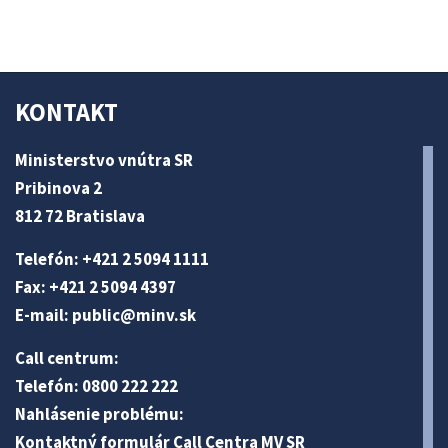
KONTAKT
Ministerstvo vnútra SR
Pribinova 2
812 72 Bratislava
Telefón: +421 2 5094 1111
Fax: +421 2 5094 4397
E-mail:
public@minv
.sk
Call centrum:
Telefón: 0800 222 222
Nahlásenie problému:
Kontaktný formulár Call Centra MV SR