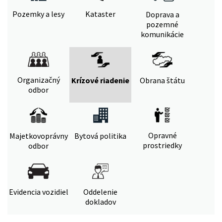
Pozemky a lesy
Kataster
Doprava a
pozemné
komunikácie
Organizačný
Krízové riadenie
Obrana štátu
odbor
Opravné
Majetkovoprávny
Bytová politika
prostriedky
odbor
Evidencia vozidiel
Oddelenie
dokladov