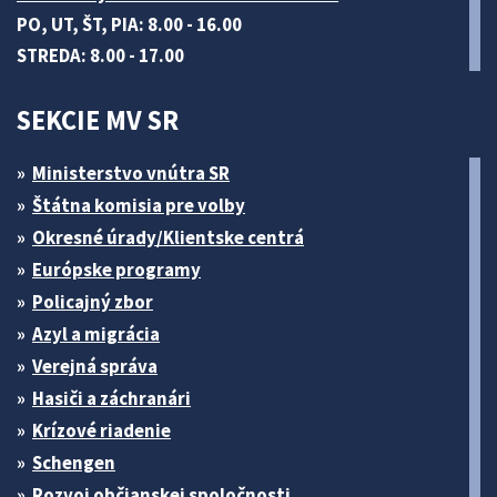
PO, UT, ŠT, PIA: 8.00 - 16.00
STREDA: 8.00 - 17.00
SEKCIE MV SR
Ministerstvo vnútra SR
Štátna komisia pre volby
Okresné úrady/Klientske centrá
Európske programy
Policajný zbor
Azyl a migrácia
Verejná správa
Hasiči a záchranári
Krízové riadenie
Schengen
Rozvoj občianskej spoločnosti