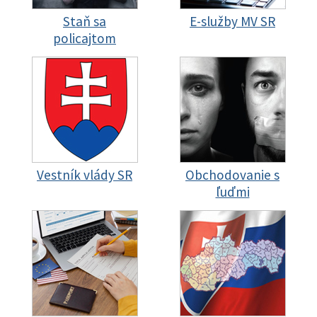
Staň sa
E-služby MV SR
policajtom
Vestník vlády SR
Obchodovanie s
ľuďmi