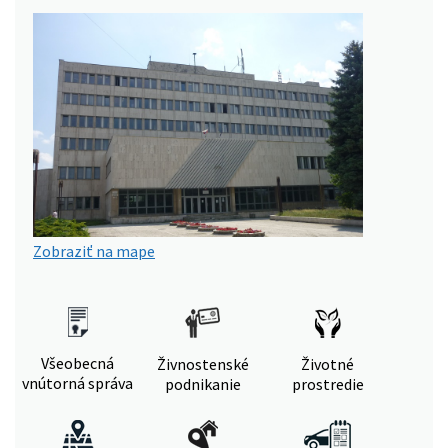
Zobraziť na mape
Všeobecná
Živnostenské
Životné
vnútorná správa
podnikanie
prostredie