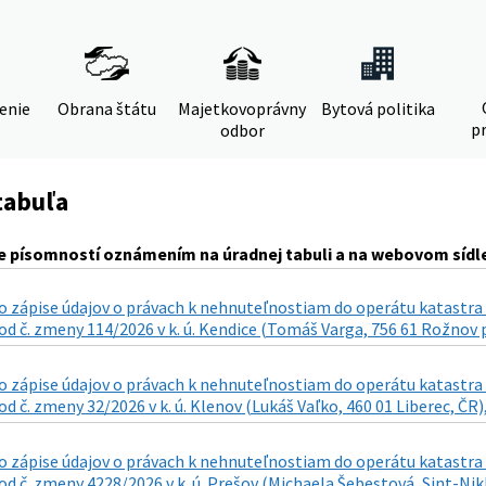
denie
Obrana štátu
Majetkovoprávny
Bytová politika
pr
odbor
tabuľa
 písomností oznámením na úradnej tabuli a na webovom sídle
 zápise údajov o právach k nehnuteľnostiam do operátu katastra n
d č. zmeny 114/2026 v k. ú. Kendice (Tomáš Varga, 756 61 Rožnov p
 zápise údajov o právach k nehnuteľnostiam do operátu katastra n
d č. zmeny 32/2026 v k. ú. Klenov (Lukáš Vaľko, 460 01 Liberec, ČR),
 zápise údajov o právach k nehnuteľnostiam do operátu katastra n
d č. zmeny 4228/2026 v k. ú. Prešov (Michaela Šebestová, Sint-Nikla