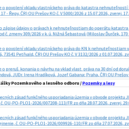
o povolení vkladu vlastníckeho práva do katastra nehnuteľností k
17 - Řepy, ČR) OU Prešov KO č. V 5000/2026 z 15.07.2026, zverej. 17
 zápise údajov o právach k nehnuteľnostiam do operátu katastra n
d č. zmeny 309/2026 v k. ú. Nižná Šebastová (Miloslav Ďurček, 170 0
 o povolení vkladu vlastníckeho práva do KN k nehnuteľnostiam v
, 73541 Petřvald, ČR) OU Prešov KO č. V 3132/2026 z 01.07.2026, zve
o preruš. konania o návrhu na vklad vlast. práva na 30 dní od doru
ová, JUDr. Irena Hradíková, Jozef Gabana; Praha, ČR) OU Prešov KO
hlášky Pozemkového a lesného odboru /
Pozemky a lesy
cných zásad funkčného usporiadania územia v obvode projektu JPÚ
 č. OU-PO-PLO1-2026/007208-113/FR zo dňa 28.07.2026, zverej. 29.
ecných zásad funkčného usporiadania územia v obvode projektu JPÚ
ejnenie, č. OU-PO-PLO1-2026/009926-110/FR zo dňa 27.07.2026, zve