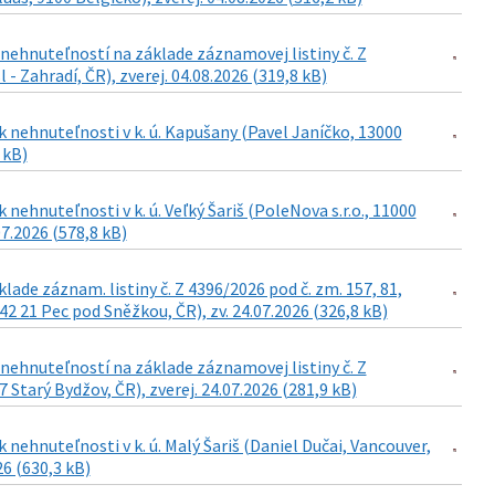
ehnuteľností na základe záznamovej listiny č. Z
- Zahradí, ČR), zverej. 04.08.2026 (319,8 kB)
 nehnuteľnosti v k. ú. Kapušany (Pavel Janíčko, 13000
 kB)
ehnuteľnosti v k. ú. Veľký Šariš (PoleNova s.r.o., 11000
07.2026 (578,8 kB)
de záznam. listiny č. Z 4396/2026 pod č. zm. 157, 81,
42 21 Pec pod Sněžkou, ČR), zv. 24.07.2026 (326,8 kB)
ehnuteľností na základe záznamovej listiny č. Z
Starý Bydžov, ČR), zverej. 24.07.2026 (281,9 kB)
nehnuteľnosti v k. ú. Malý Šariš (Daniel Dučai, Vancouver,
26 (630,3 kB)