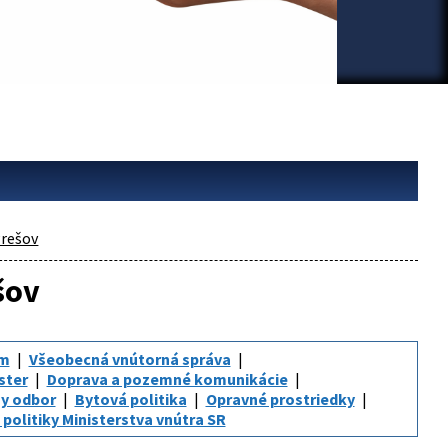
rešov
šov
um
Všeobecná vnútorná správa
ster
Doprava a pozemné komunikácie
y odbor
Bytová politika
Opravné prostriedky
politiky Ministerstva vnútra SR