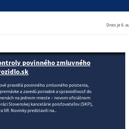
Dnes je 6. 
kontroly povinného zmluvného
ozidlo.sk
nové pravidlá povinného zmluvného poistenia,
j premávke a zavedú poriadok a spravodlivosť do
zmenách na jednom mieste – novom oficiálnom
práci Slovenskej kancelárie poisťovateľov (SKP),
 SR. Novinky predstavili na...