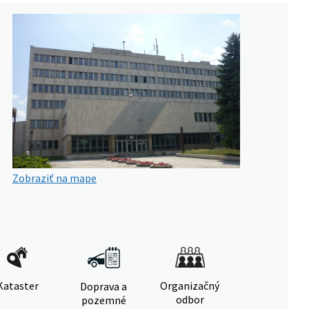
Zobraziť na mape
Kataster
Organizačný
Doprava a
odbor
pozemné