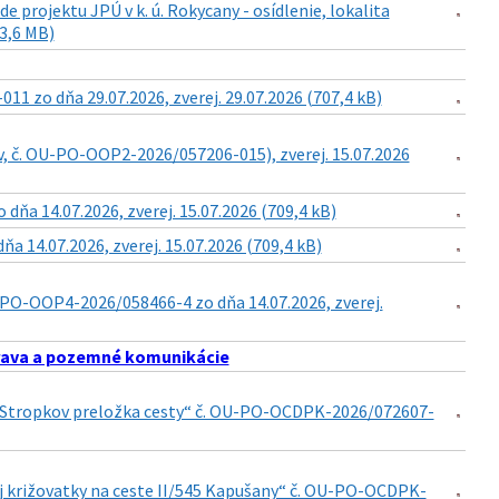
projektu JPÚ v k. ú. Rokycany - osídlenie, lokalita
(3,6 MB)
 zo dňa 29.07.2026, zverej. 29.07.2026 (707,4 kB)
v, č. OU-PO-OOP2-2026/057206-015), zverej. 15.07.2026
a 14.07.2026, zverej. 15.07.2026 (709,4 kB)
14.07.2026, zverej. 15.07.2026 (709,4 kB)
PO-OOP4-2026/058466-4 zo dňa 14.07.2026, zverej.
ava a pozemné komunikácie
15 Stropkov preložka cesty“ č. OU-PO-OCDPK-2026/072607-
j križovatky na ceste II/545 Kapušany“ č. OU-PO-OCDPK-