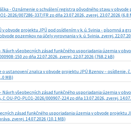
áška - Oznámenie o schválení registra pôvodného stavu v obvode pr
1-2026/007286-337/FR zo dňa 23.07.2026, zverej. 23.07.2026 (6,8
v obvode projektu JPÚ pod osídlením v k. ú. Svinia - písomná a 
obvode pozemkov na účely vyrovnania v k. ú. Svinia, zverej. 22.07.2
- Návrh všeobecných zásad funkčného usporiadania územia v obvode
0908-150 zo dňa 22.07.2026, zverej. 22.07.2026 (768,2 kB)
 o ustanovení znalca v obvode projektu JPÚ Bzenov – osídlenie, č
1,0 MB)
- Návrh všeobecných zásad funkčného usporiadania územia v obvode 
 č. OU-PO-PLO1-2026/000907-224 zo dňa 13.07.2026, zverej. 14.07.
cných zásad funkčného usporiadania územia v obvode projektu JPÚ 
ráva, zverej. 14.07.2026 (10,1 MB)