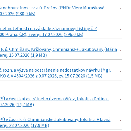
 nehnuteľnosti v k. ú. Prešov (RNDr. Viera Murašková,
.07.2026 (980,9 kB)
ehnuteľností na základe záznamovej listiny č. Z
0 Praha, ČR), zverej. 17.07.2026 (296,0 kB)
 k. ú. Chmiňany, Krížovany, Chminianske Jakubovany (Mária
rej. 15.07.2026 (1,9 MB)
č. rozh. a výzva na odstránenie nedostatkov návrhu (Mgr.
 č. V 4504/2026 z 9.07.2026, zv. 15.07.2026 (1,5 MB)
 v časti katastrálneho územia Víťaz, lokalita Dolina -
07.2026 (14,7 MB)
 v časti k. ú. Chminianske Jakubovany, lokalita Hlavná
rej. 28.07.2026 (17,9 MB)