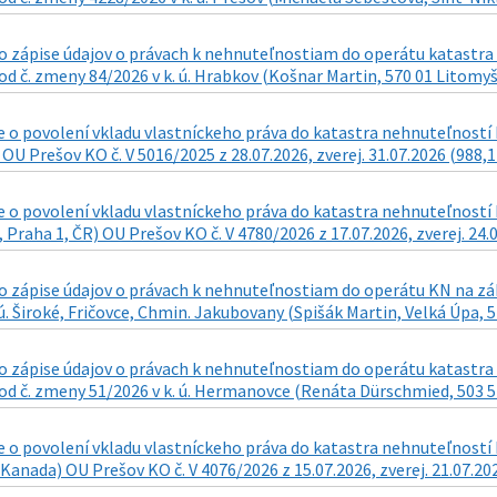
 zápise údajov o právach k nehnuteľnostiam do operátu katastra n
d č. zmeny 84/2026 v k. ú. Hrabkov (Košnar Martin, 570 01 Litomyšl 
o povolení vkladu vlastníckeho práva do katastra nehnuteľností k
 OU Prešov KO č. V 5016/2025 z 28.07.2026, zverej. 31.07.2026 (988,1
o povolení vkladu vlastníckeho práva do katastra nehnuteľností k n
 Praha 1, ČR) OU Prešov KO č. V 4780/2026 z 17.07.2026, zverej. 24.
zápise údajov o právach k nehnuteľnostiam do operátu KN na zákla
 ú. Široké, Fričovce, Chmin. Jakubovany (Spišák Martin, Velká Úpa, 5
 zápise údajov o právach k nehnuteľnostiam do operátu katastra n
d č. zmeny 51/2026 v k. ú. Hermanovce (Renáta Dürschmied, 503 57 
o povolení vkladu vlastníckeho práva do katastra nehnuteľností k 
Kanada) OU Prešov KO č. V 4076/2026 z 15.07.2026, zverej. 21.07.20