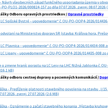
- Návrh všeobecných zásad funkčného usporiadania územia v obvode 
U-PO-PLO1-2026/000824-157 zo dňa 07.07.2026, zverej. 08.07.2026 
lášky Odboru opravných prostriedkov /
Opravné prostriedky
„LC Spišské Bystré – upovedomenie“ č. OU-PO-OOP4-2026/014436-011
odvolaní na Ministerstvo dopravy SR (stavba: Kráľova hora, Prešo
„LC Plavnica – upovedomenie“ č. OU-PO-OOP4-2026/014434-008 zo dň
„LC Lipany – upovedomenie“ č. OU-PO-OOP4-2026/014435-008 zo dňa 
 o zmene hraníc porastu na LC Lesy na LHC Nižná Jablonka č. OU-
816,1 kB)
lášky odboru cestnej dopravy a pozemných komunikácií /
Dopr
láška - Predĺženie platnosti stavebného povolenia na stavbu „I/
7.07.2026, zverej. 27.07.2026 (2,6 MB)
láška - Oznámenie o začatí stavebného konania „Výstavba kruhove