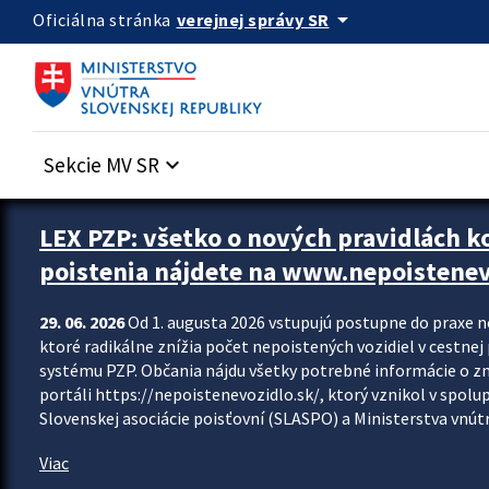
Preskocit na hlavný obsah
arrow_drop_down
verejnej správy SR
Oficiálna stránka
Sekcie MV SR
keyboard_arrow_down
Zastavit automatický posun upútavok
LEX PZP: všetko o nových pravidlách 
poistenia nájdete na www.nepoistenev
29. 06. 2026
Od 1. augusta 2026 vstupujú postupne do praxe 
ktoré radikálne znížia počet nepoistených vozidiel v cestne
systému PZP. Občania nájdu všetky potrebné informácie o 
portáli https://nepoistenevozidlo.sk/, ktorý vznikol v spolu
Slovenskej asociácie poisťovní (SLASPO) a Ministerstva vnútra
Viac