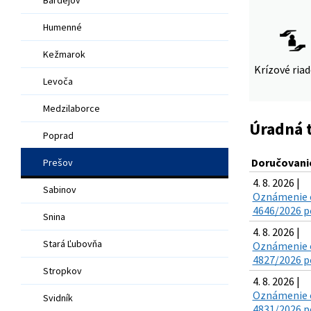
Humenné
Kežmarok
Krízové ria
Levoča
Medzilaborce
Úradná 
Poprad
Doručovanie
Prešov
4. 8. 2026 |
Sabinov
Oznámenie o
4646/2026 po
Snina
4. 8. 2026 |
Stará Ľubovňa
Oznámenie o
4827/2026 po
Stropkov
4. 8. 2026 |
Oznámenie o
Svidník
4831/2026 po