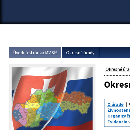
Úvodná stránka MV SR
Okresné úrady
Okresné úra
Okresn
O úrade
Živnosten
Organizač
Evidencia 