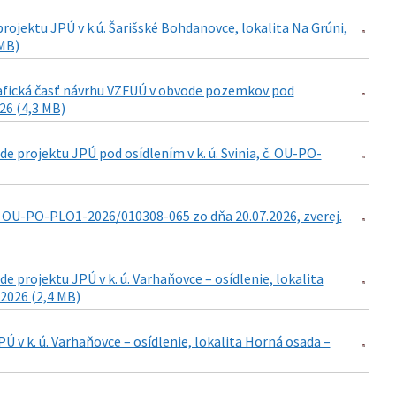
ojektu JPÚ v k.ú. Šarišské Bohdanovce, lokalita Na Grúni,
 MB)
grafická časť návrhu VZFUÚ v obvode pozemkov pod
026 (4,3 MB)
 projektu JPÚ pod osídlením v k. ú. Svinia, č. OU-PO-
. OU-PO-PLO1-2026/010308-065 zo dňa 20.07.2026, zverej.
projektu JPÚ v k. ú. Varhaňovce – osídlenie, lokalita
2026 (2,4 MB)
v k. ú. Varhaňovce – osídlenie, lokalita Horná osada –