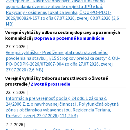
Zverejnenie - Návrh všeobecných zásad funkčného
usporiadania územia v obvode projektu JPÚ v k. ú.
Rokycany - osídlenie, lokalita Svinka, č. OU-PO-PLO1-
2026/000824-157 zo dňa 07.07.2026, zverej. 08.07.2026 (3,6
MB)
Verejné vyhlášky odboru cestnej dopravy a pozemných
komunikácií /
Doprava a pozemné komunikácie
27. 7. 2026 |
Verejná vyhláška - Predĺženie platnosti stavebného
povolenia na stavbu „I/15 Stropkov preložka cesty“ č. OU-
PO-OCDPK-2026/072607-004 zo dňa 27.07.2026, zverej.
27.07.2026 (2,6 MB)
Verejné vyhlášky Odboru starostlivosti o životné
prostredie /
Životné prostredie
23. 7. 2026 |
Informácia pre verejnosť podľa § 24 ods. 1 zákona č.
24/2006 Z. z. o navrhovanej činnosti „Polyfunkčná obytná
zóna s občianskou vybavenosťou, Rezidencia Teriana,
Prešov“, zverej. 23.07.2026 (121,7 kB)
7. 7. 2026 |