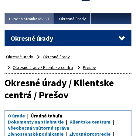
Novinky predstavili na...
Viac
Úvodná stránka MV SR
Okresné úrady
Okresné úrady
Okresné úrady
Okresné úrady
Okresné úrady / Klientske centrá
Prešov
Okresné úrady / Klientske
centrá / Prešov
O úrade
Úradná tabuľa
Dokumenty na stiahnutie
Klientske centrum
Všeobecná vnútorná správa
Živnostenské podnikanie
Životné prostredie