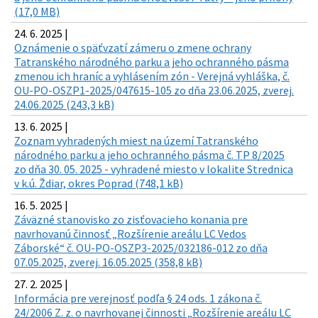
(17,0 MB)
24. 6. 2025 |
Oznámenie o späťvzatí zámeru o zmene ochrany
Tatranského národného parku a jeho ochranného pásma
zmenou ich hraníc a vyhlásením zón - Verejná vyhláška, č.
OU-PO-OSZP1-2025/047615-105 zo dňa 23.06.2025, zverej.
24.06.2025 (243,3 kB)
13. 6. 2025 |
Zoznam vyhradených miest na území Tatranského
národného parku a jeho ochranného pásma č. TP 8/2025
zo dňa 30. 05. 2025 - vyhradené miesto v lokalite Strednica
v k.ú. Ždiar, okres Poprad (748,1 kB)
16. 5. 2025 |
Záväzné stanovisko zo zisťovacieho konania pre
navrhovanú činnosť „Rozšírenie areálu LC Vedos
Záborské“ č. OU-PO-OSZP3-2025/032186-012 zo dňa
07.05.2025, zverej. 16.05.2025 (358,8 kB)
27. 2. 2025 |
Informácia pre verejnosť podľa § 24 ods. 1 zákona č.
24/2006 Z. z. o navrhovanej činnosti „Rozšírenie areálu LC