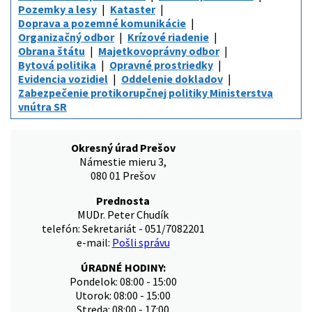
Pozemky a lesy
Kataster
Doprava a pozemné komunikácie
Organizačný odbor
Krízové riadenie
Obrana štátu
Majetkovoprávny odbor
Bytová politika
Opravné prostriedky
Evidencia vozidiel
Oddelenie dokladov
Zabezpečenie protikorupčnej politiky Ministerstva
vnútra SR
Okresný úrad Prešov
Námestie mieru 3,
080 01 Prešov
Prednosta
MUDr. Peter Chudík
telefón: Sekretariát - 051/7082201
e-mail:
Pošli správu
ÚRADNÉ HODINY:
Pondelok: 08:00 - 15:00
Utorok: 08:00 - 15:00
Streda: 08:00 - 17:00