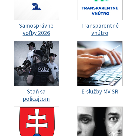
Samosprávne
Transparentné
voľby 2026
vnútro
Staň sa
E-služby MV SR
policajtom