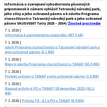
Informácia o zverejnení vyhodnotenia písomných
pripomienok k zámeru vyhlásiť Tatranský národný park,
jeho zóny a jeho ochranné pásmo a k návrhu Programu
starostlivosti o Tatranský národný park a jeho ochranné
pásmo SKUEV0307 Tatry 2025 – 2034 /
Životné prostredie
7. 1. 2026 |
Informácia k zverejnenému materiálu (407,5 kB)
7. 1. 2026 |
návrh Programu starostlivosti o Tatranský národný park a
jeho ochranné pásmo (6,1 MB)
7. 1. 2026 |
Mapy k návrhu Programu starostlivosti o TANAP (65,0 MB)
7. 1. 2026 |
Projekt ochrany o TANAP a jeho ochranné pásmo (1,6 MB)
7. 1. 2026 |
Mapové prílohy k PO o TANAP (18 december 2025) (62,1
MB)
7. 1. 2026 |
Príloha 7.8 - 8.1 k PO o TANAP (8,4 MB)