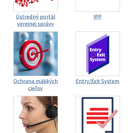
Ústredný portál
IPP
verejnej správy
Ochrana mäkkých
Entry/Exit System
cieľov