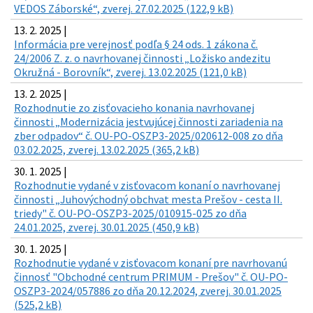
VEDOS Záborské“, zverej. 27.02.2025 (122,9 kB)
13. 2. 2025 |
Informácia pre verejnosť podľa § 24 ods. 1 zákona č.
24/2006 Z. z. o navrhovanej činnosti „Ložisko andezitu
Okružná - Borovník“, zverej. 13.02.2025 (121,0 kB)
13. 2. 2025 |
Rozhodnutie zo zisťovacieho konania navrhovanej
činnosti „Modernizácia jestvujúcej činnosti zariadenia na
zber odpadov“ č. OU-PO-OSZP3-2025/020612-008 zo dňa
03.02.2025, zverej. 13.02.2025 (365,2 kB)
30. 1. 2025 |
Rozhodnutie vydané v zisťovacom konaní o navrhovanej
činnosti „Juhovýchodný obchvat mesta Prešov - cesta II.
triedy" č. OU-PO-OSZP3-2025/010915-025 zo dňa
24.01.2025, zverej. 30.01.2025 (450,9 kB)
30. 1. 2025 |
Rozhodnutie vydané v zisťovacom konaní pre navrhovanú
činnosť "Obchodné centrum PRIMUM - Prešov" č. OU-PO-
OSZP3-2024/057886 zo dňa 20.12.2024, zverej. 30.01.2025
(525,2 kB)