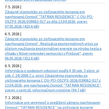
7. 5. 2026 |
Záväzné stanovisko zo zisťovacieho konania pre
navrhovanú činnosť "TATRAN RESIDENCE", č. OU-PO-
OSZP3-2026/039062-017 zo dňa 13.04.2026, zverej.
07.05.2026 (410,6 kB)
6. 5. 2026 |
Záväzné stanovisko zo zisťovacieho konania pre
navrhovanú činnosť „Realizácia geotermálnych vrtov za
účelom využívania geotermálnej energie na výrobu tepla a
chladu v Novej vojenskej nemocnici v Prešove“, zverej.
06.05.2026 (352,6 kB)
6. 5. 2026 |
Informácia o podanom odvolaní podľa § 30 ods. 3 písm. a)
zák. č. 24/2006 Z.z. proti Záväznému stanovisku zo
zisťovacieho konania č. OU-PO-OSZP3-2026/039062-017 z
13.04.2026, pre navrhovanú činnosť "TATRAN RESIDENCE",
zverej. v centrál. informačnom systéme (94,7 kB)
7. 1. 2026 |
Informácie pre verejnosť o predlžení zámeru navrhovanej
činnosti "TATRAN RESIDENCE" na zisťovacie konanie