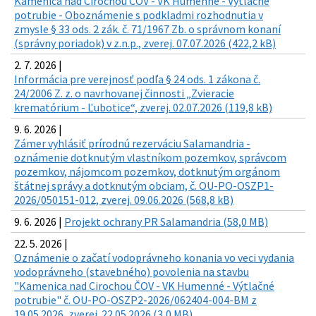
Kamenica nad Cirochou ČOV - VK Humenné - Výtlačné
potrubie - Oboznámenie s podkladmi rozhodnutia v
zmysle § 33 ods. 2 zák. č. 71/1967 Zb. o správnom konaní
(správny poriadok) v z.n.p., zverej. 07.07.2026 (422,2 kB)
2. 7. 2026 |
Informácia pre verejnosť podľa § 24 ods. 1 zákona č.
24/2006 Z. z. o navrhovanej činnosti „Zvieracie
krematórium - Ľubotice“, zverej. 02.07.2026 (119,8 kB)
9. 6. 2026 |
Zámer vyhlásiť prírodnú rezerváciu Salamandria -
oznámenie dotknutým vlastníkom pozemkov, správcom
pozemkov, nájomcom pozemkov, dotknutým orgánom
štátnej správy a dotknutým obciam, č. OU-PO-OSZP1-
2026/050151-012, zverej. 09.06.2026 (568,8 kB)
9. 6. 2026 |
Projekt ochrany PR Salamandria (58,0 MB)
22. 5. 2026 |
Oznámenie o začatí vodoprávneho konania vo veci vydania
vodoprávneho (stavebného) povolenia na stavbu
"Kamenica nad Cirochou ČOV - VK Humenné - Výtlačné
potrubie" č. OU-PO-OSZP2-2026/062404-004-BM z
19.05.2026, zverej. 22.05.2026 (3,0 MB)