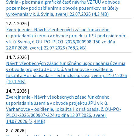
Svinia - písomná a grafická časť návrhu VZFUÚ v obvode
pozemkov pod osídlením a obvode pozemkov na účely
vyrovnania v k. ú. Svinia, zverej. 22.07.2026 (4,3 MB)
22. 7. 2026 |
Zverejnenie - Návrh všeobecných zásad funkčného
usporiadania územia v obvode projektu JPÚ pod osídlením
v k. ú. Svinia, č. OU-PO-PLO1-2026/000908-150 zo dňa
22.07.2026, zverej. 22.07.2026 (768,2 kB)
14. 7. 2026 |
Návrh všeobecných zásad funkčného usporiadania územia
v obvode projektu JPÚ v k. ú. Varhaňovce – osídlenie,
lokalita Horná osada – Technická správa, zverej. 14.07.2026
(10,1 MB)
14. 7. 2026 |
Zverejnenie - Návrh všeobecných zásad funkčného
usporiadania územia v obvode projektu JPÚ v k. ú.
Varhaňovce – osídlenie, lokalita Horná osada, č. OU-PO-
PLO1-2026/000907-224 zo dňa 13.07.2026, zverej.
14.07.2026 (2,4 MB)
8. 7. 2026 |