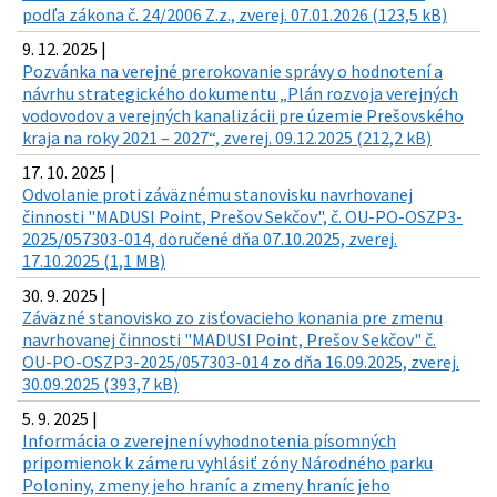
podľa zákona č. 24/2006 Z.z., zverej. 07.01.2026 (123,5 kB)
9. 12. 2025 |
Pozvánka na verejné prerokovanie správy o hodnotení a
návrhu strategického dokumentu „Plán rozvoja verejných
vodovodov a verejných kanalizácii pre územie Prešovského
kraja na roky 2021 – 2027“, zverej. 09.12.2025 (212,2 kB)
17. 10. 2025 |
Odvolanie proti záväznému stanovisku navrhovanej
činnosti "MADUSI Point, Prešov Sekčov", č. OU-PO-OSZP3-
2025/057303-014, doručené dňa 07.10.2025, zverej.
17.10.2025 (1,1 MB)
30. 9. 2025 |
Záväzné stanovisko zo zisťovacieho konania pre zmenu
navrhovanej činnosti "MADUSI Point, Prešov Sekčov" č.
OU-PO-OSZP3-2025/057303-014 zo dňa 16.09.2025, zverej.
30.09.2025 (393,7 kB)
5. 9. 2025 |
Informácia o zverejnení vyhodnotenia písomných
pripomienok k zámeru vyhlásiť zóny Národného parku
Poloniny, zmeny jeho hraníc a zmeny hraníc jeho