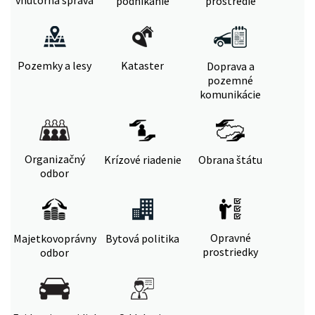
vnútorná správa
podnikanie
prostredie
Pozemky a lesy
Kataster
Doprava a
pozemné
komunikácie
Organizačný
Krízové riadenie
Obrana štátu
odbor
Opravné
Majetkovoprávny
Bytová politika
prostriedky
odbor