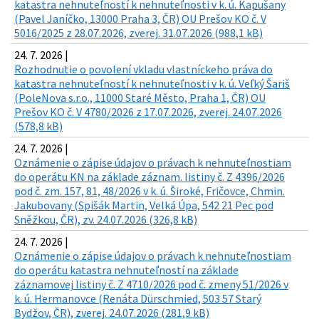
katastra nehnuteľností k nehnuteľnosti v k. ú. Kapušany
(Pavel Janíčko, 13000 Praha 3, ČR) OU Prešov KO č. V
5016/2025 z 28.07.2026, zverej. 31.07.2026 (988,1 kB)
24. 7. 2026 |
Rozhodnutie o povolení vkladu vlastníckeho práva do
katastra nehnuteľností k nehnuteľnosti v k. ú. Veľký Šariš
(PoleNova s.r.o., 11000 Staré Město, Praha 1, ČR) OU
Prešov KO č. V 4780/2026 z 17.07.2026, zverej. 24.07.2026
(578,8 kB)
24. 7. 2026 |
Oznámenie o zápise údajov o právach k nehnuteľnostiam
do operátu KN na základe záznam. listiny č. Z 4396/2026
pod č. zm. 157, 81, 48/2026 v k. ú. Široké, Fričovce, Chmin.
Jakubovany (Spišák Martin, Velká Úpa, 542 21 Pec pod
Sněžkou, ČR), zv. 24.07.2026 (326,8 kB)
24. 7. 2026 |
Oznámenie o zápise údajov o právach k nehnuteľnostiam
do operátu katastra nehnuteľností na základe
záznamovej listiny č. Z 4710/2026 pod č. zmeny 51/2026 v
k. ú. Hermanovce (Renáta Dürschmied, 503 57 Starý
Bydžov, ČR), zverej. 24.07.2026 (281,9 kB)