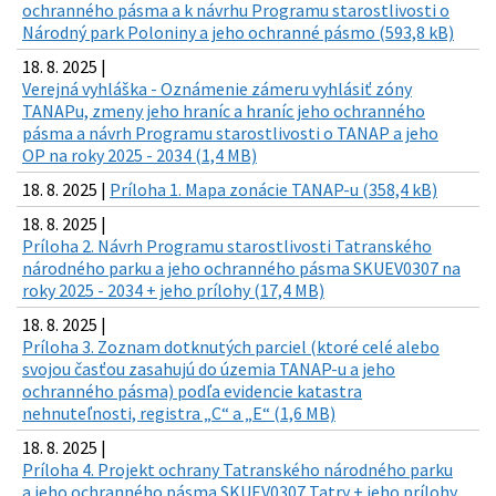
ochranného pásma a k návrhu Programu starostlivosti o
Národný park Poloniny a jeho ochranné pásmo (593,8 kB)
18. 8. 2025 |
Verejná vyhláška - Oznámenie zámeru vyhlásiť zóny
TANAPu, zmeny jeho hraníc a hraníc jeho ochranného
pásma a návrh Programu starostlivosti o TANAP a jeho
OP na roky 2025 - 2034 (1,4 MB)
18. 8. 2025 |
Príloha 1. Mapa zonácie TANAP-u (358,4 kB)
18. 8. 2025 |
Príloha 2. Návrh Programu starostlivosti Tatranského
národného parku a jeho ochranného pásma SKUEV0307 na
roky 2025 - 2034 + jeho prílohy (17,4 MB)
18. 8. 2025 |
Príloha 3. Zoznam dotknutých parciel (ktoré celé alebo
svojou časťou zasahujú do územia TANAP-u a jeho
ochranného pásma) podľa evidencie katastra
nehnuteľnosti, registra „C“ a „E“ (1,6 MB)
18. 8. 2025 |
Príloha 4. Projekt ochrany Tatranského národného parku
a jeho ochranného pásma SKUEV0307 Tatry + jeho prílohy