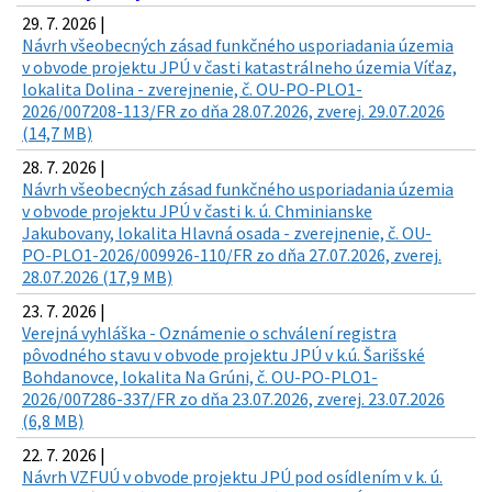
29. 7. 2026 |
Návrh všeobecných zásad funkčného usporiadania územia
v obvode projektu JPÚ v časti katastrálneho územia Víťaz,
lokalita Dolina - zverejnenie, č. OU-PO-PLO1-
2026/007208-113/FR zo dňa 28.07.2026, zverej. 29.07.2026
(14,7 MB)
28. 7. 2026 |
Návrh všeobecných zásad funkčného usporiadania územia
v obvode projektu JPÚ v časti k. ú. Chminianske
Jakubovany, lokalita Hlavná osada - zverejnenie, č. OU-
PO-PLO1-2026/009926-110/FR zo dňa 27.07.2026, zverej.
28.07.2026 (17,9 MB)
23. 7. 2026 |
Verejná vyhláška - Oznámenie o schválení registra
pôvodného stavu v obvode projektu JPÚ v k.ú. Šarišské
Bohdanovce, lokalita Na Grúni, č. OU-PO-PLO1-
2026/007286-337/FR zo dňa 23.07.2026, zverej. 23.07.2026
(6,8 MB)
22. 7. 2026 |
Návrh VZFUÚ v obvode projektu JPÚ pod osídlením v k. ú.