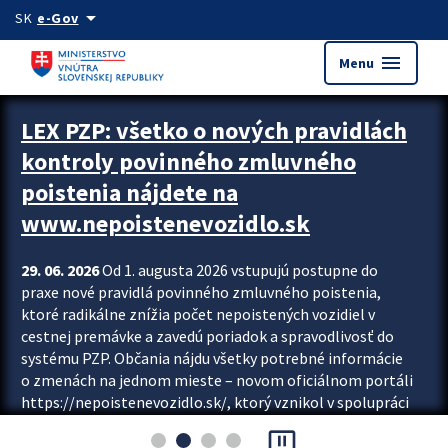
Preskocit na hlavný obsah
arrow_drop_down
SK
e-Gov
menu
Menu
Zastavit automatický posun upútavok
LEX PZP: všetko o nových pravidlách
kontroly povinného zmluvného
poistenia nájdete na
www.nepoistenevozidlo.sk
29. 06. 2026
Od 1. augusta 2026 vstupujú postupne do
praxe nové pravidlá povinného zmluvného poistenia,
ktoré radikálne znížia počet nepoistených vozidiel v
cestnej premávke a zavedú poriadok a spravodlivosť do
systému PZP. Občania nájdu všetky potrebné informácie
o zmenách na jednom mieste – novom oficiálnom portáli
https://nepoistenevozidlo.sk/, ktorý vznikol v spolupráci
Slovenskej kancelárie poisťovateľov (SKP), Slovenskej
pause_presentation
asociácie poisťovní (SLASPO) a Ministerstva vnútra SR.