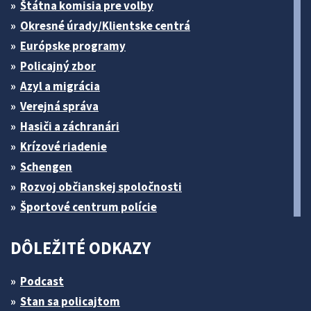
Štátna komisia pre volby
Okresné úrady/Klientske centrá
Európske programy
Policajný zbor
Azyl a migrácia
Verejná správa
Hasiči a záchranári
Krízové riadenie
Schengen
Rozvoj občianskej spoločnosti
Športové centrum polície
DÔLEŽITÉ ODKAZY
Podcast
Stan sa policajtom