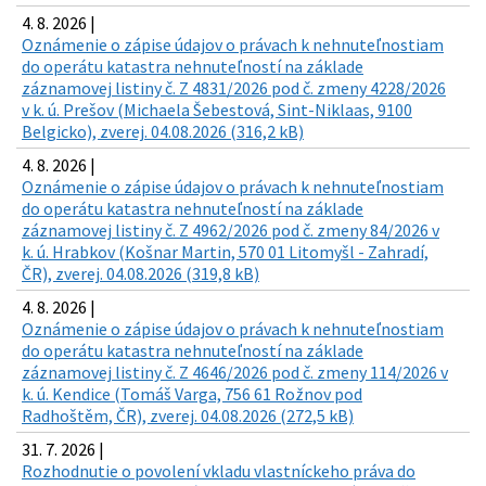
4. 8. 2026 |
Oznámenie o zápise údajov o právach k nehnuteľnostiam
do operátu katastra nehnuteľností na základe
záznamovej listiny č. Z 4831/2026 pod č. zmeny 4228/2026
v k. ú. Prešov (Michaela Šebestová, Sint-Niklaas, 9100
Belgicko), zverej. 04.08.2026 (316,2 kB)
4. 8. 2026 |
Oznámenie o zápise údajov o právach k nehnuteľnostiam
do operátu katastra nehnuteľností na základe
záznamovej listiny č. Z 4962/2026 pod č. zmeny 84/2026 v
k. ú. Hrabkov (Košnar Martin, 570 01 Litomyšl - Zahradí,
ČR), zverej. 04.08.2026 (319,8 kB)
4. 8. 2026 |
Oznámenie o zápise údajov o právach k nehnuteľnostiam
do operátu katastra nehnuteľností na základe
záznamovej listiny č. Z 4646/2026 pod č. zmeny 114/2026 v
k. ú. Kendice (Tomáš Varga, 756 61 Rožnov pod
Radhoštěm, ČR), zverej. 04.08.2026 (272,5 kB)
31. 7. 2026 |
Rozhodnutie o povolení vkladu vlastníckeho práva do