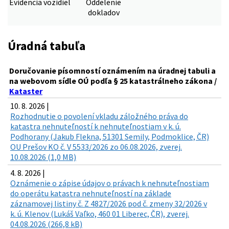
Evidencia vozidiel
Oddelenie
dokladov
Úradná tabuľa
Doručovanie písomností oznámením na úradnej tabuli a
na webovom sídle OÚ podľa § 25 katastrálneho zákona /
Kataster
10. 8. 2026 |
Rozhodnutie o povolení vkladu záložného práva do
katastra nehnuteľností k nehnuteľnostiam v k. ú.
Podhorany (Jakub Flekna, 51301 Semily, Podmoklice, ČR)
OU Prešov KO č. V 5533/2026 zo 06.08.2026, zverej.
10.08.2026 (1,0 MB)
4. 8. 2026 |
Oznámenie o zápise údajov o právach k nehnuteľnostiam
do operátu katastra nehnuteľností na základe
záznamovej listiny č. Z 4827/2026 pod č. zmeny 32/2026 v
k. ú. Klenov (Lukáš Vaľko, 460 01 Liberec, ČR), zverej.
04.08.2026 (266,8 kB)