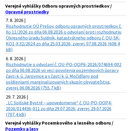
Verejné vyhlášky Odboru opravných prostriedkov /
Opravné prostriedky
7. 8. 2026 |
Rozhodnutie OÚ Prešov, odboru opravných prostriedkov č.
Xo 11/2026 zo dňa 06.08.2026 o odvolaní proti rozhodnutiu
Okresného úradu Svidník, katastrálneho odboru č. OU-SK-
KO1-X 32/2024 zo dňa 25.03.2026, zverej. 07.08.2026 (608,4
kB)
6. 8. 2026 |
Rozhodnutie o odvolaní č. OU-PO-OOP6-2026/074694-002
zo dňa 06.08.2026 vo veci povolenia pozemkových úprav v
časti k. ú. Jarovnice a v časti k. ú. Močidľany pod
osídleniami marginalizovaných skupín obyvateľstva,
zverej. 06.08.2026 (755,7 kB)
29. 7. 2026 |
„LC Spišské Bystré – upovedomenie“ č. OU-PO-OOP4-
2026/014436-011 zo dňa 29.07.2026, zverej. 29.07.2026
(707,4 kB)
Verejné vyhlášky Pozemkového a lesného odboru /
Pozemky a lesy