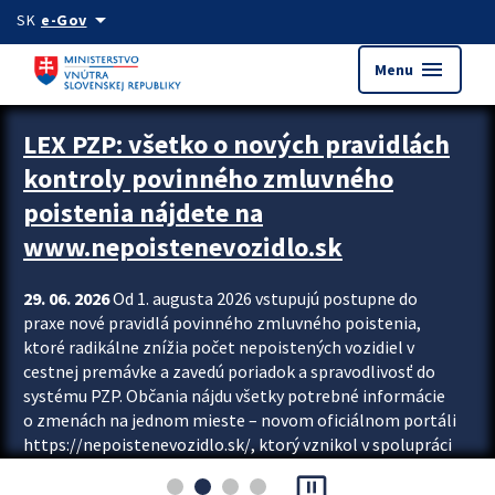
Preskocit na hlavný obsah
arrow_drop_down
SK
e-Gov
menu
Menu
Zastavit automatický posun upútavok
LEX PZP: všetko o nových pravidlách
kontroly povinného zmluvného
poistenia nájdete na
www.nepoistenevozidlo.sk
29. 06. 2026
Od 1. augusta 2026 vstupujú postupne do
praxe nové pravidlá povinného zmluvného poistenia,
ktoré radikálne znížia počet nepoistených vozidiel v
cestnej premávke a zavedú poriadok a spravodlivosť do
systému PZP. Občania nájdu všetky potrebné informácie
o zmenách na jednom mieste – novom oficiálnom portáli
https://nepoistenevozidlo.sk/, ktorý vznikol v spolupráci
Slovenskej kancelárie poisťovateľov (SKP), Slovenskej
pause_presentation
asociácie poisťovní (SLASPO) a Ministerstva vnútra SR.