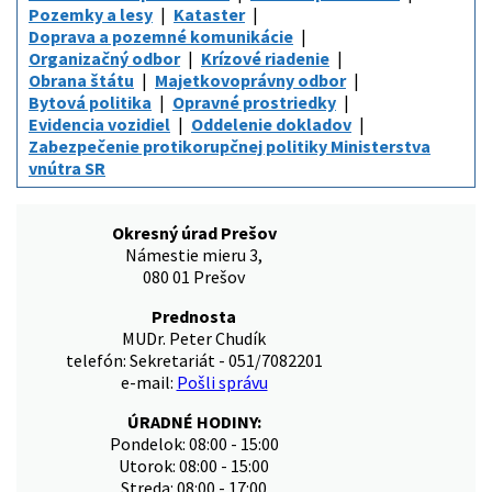
Pozemky a lesy
Kataster
Doprava a pozemné komunikácie
Organizačný odbor
Krízové riadenie
Obrana štátu
Majetkovoprávny odbor
Bytová politika
Opravné prostriedky
Evidencia vozidiel
Oddelenie dokladov
Zabezpečenie protikorupčnej politiky Ministerstva
vnútra SR
Okresný úrad Prešov
Námestie mieru 3,
080 01 Prešov
Prednosta
MUDr. Peter Chudík
telefón: Sekretariát - 051/7082201
e-mail:
Pošli správu
ÚRADNÉ HODINY:
Pondelok: 08:00 - 15:00
Utorok: 08:00 - 15:00
Streda: 08:00 - 17:00