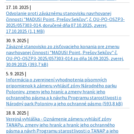
17. 10. 2025 |
Odvolanie proti záväznému stanovisku navrhovanej
činnosti "MADUSI Point, Prešov Sekčov", č. OU-PO-OSZP3-
2025/057303-014, doručené dňa 07.10.2025, zverej.
17.10.2025 (1,1 MB)
30. 9. 2025 |
Záväzné stanovisko zo zisťovacieho konania pre zmenu
navrhovanej činnosti "MADUSI Point, Prešov Sekčov" č.
OU-PO-OSZP3-2025/057303-014 zo dňa 16.09.2025, zverej.
30.09.2025 (393,7 kB)
5. 9. 2025 |
Informácia o zverejnení vyhodnotenia písomných
pripomienok k zámeru vyhlásiť zóny Národného parku
Poloniny, zmeny jeho hraníc a zmeny hraníc jeho
ochranného pásma a k návrhu Programu starostlivosti o
Národný park Poloniny a jeho ochranné pásmo (593,8 kB)
18. 8. 2025 |
Verejná vyhláška - Oznámenie zámeru vyhlásiť zóny
TANAPu, zmeny jeho hraníc a hraníc jeho ochranného
pásma a návrh Programu starostlivosti o TANAP a jeho