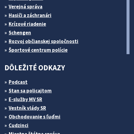
Verejná správa
Hasiči a záchranári
Krízové riadenie
Schengen
Rozvoj občianskej spoločnosti
Športové centrum polície
DÔLEŽITÉ ODKAZY
Podcast
Stan sa policajtom
E-služby MV SR
Vestník vlády SR
Obchodovanie s ľuďmi
Cudzinci