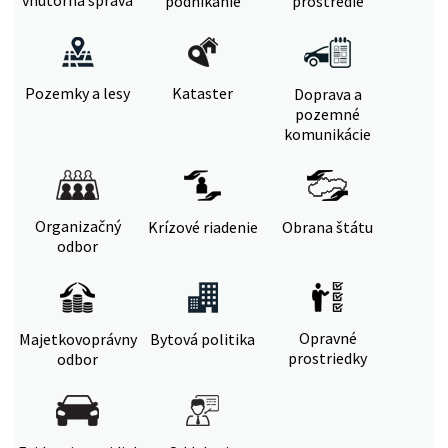
vnútorná správa
podnikanie
prostredie
Pozemky a lesy
Kataster
Doprava a
pozemné
komunikácie
Organizačný
Krízové riadenie
Obrana štátu
odbor
Opravné
Majetkovoprávny
Bytová politika
prostriedky
odbor