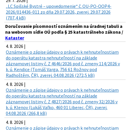
29. 7. 2026 |
„LC Spišské Bystré – upovedomenie“ č. OU-PO-OOP4-
2026/014436-011 zo dňa 29.07.2026, zverej. 29.07.2026
(707,4 kB)
Doručovanie písomností oznámením na úradnej tabuli a
na webovom sídle OÚ podľa § 25 katastrálneho zákona /
Kataster
4. 8. 2026 |
Oznámenie o zápise údajov o právach k nehnuteľnostiam
do operátu katastra nehnuteľností na základe
záznamovej listiny č. Z 4646/2026 pod č. zmeny 114/2026 v
k. ú. Kendice (Tomáš Varga, 756 61 Rožnov pod
Radhoštěm, ČR), zverej. 04.08.2026 (272,5 kB)
4. 8. 2026 |
Oznámenie o zápise údajov o právach k nehnuteľnostiam
do operátu katastra nehnuteľností na základe
záznamovej listiny č. Z 4827/2026 pod č. zmeny 32/2026 v
k. ú. Klenov (Lukáš Vaľko, 460 01 Liberec, ČR), zverej.
04.08.2026 (266,8 kB)
4. 8. 2026 |
Oznámenie o zápise údajov o právach k nehnuteľnostiam