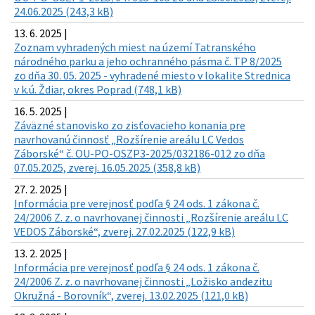
24.06.2025 (243,3 kB)
13. 6. 2025 |
Zoznam vyhradených miest na území Tatranského
národného parku a jeho ochranného pásma č. TP 8/2025
zo dňa 30. 05. 2025 - vyhradené miesto v lokalite Strednica
v k.ú. Ždiar, okres Poprad (748,1 kB)
16. 5. 2025 |
Záväzné stanovisko zo zisťovacieho konania pre
navrhovanú činnosť „Rozšírenie areálu LC Vedos
Záborské“ č. OU-PO-OSZP3-2025/032186-012 zo dňa
07.05.2025, zverej. 16.05.2025 (358,8 kB)
27. 2. 2025 |
Informácia pre verejnosť podľa § 24 ods. 1 zákona č.
24/2006 Z. z. o navrhovanej činnosti „Rozšírenie areálu LC
VEDOS Záborské“, zverej. 27.02.2025 (122,9 kB)
13. 2. 2025 |
Informácia pre verejnosť podľa § 24 ods. 1 zákona č.
24/2006 Z. z. o navrhovanej činnosti „Ložisko andezitu
Okružná - Borovník“, zverej. 13.02.2025 (121,0 kB)