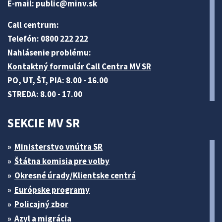
E-mail:
public@minv
.sk
Call centrum:
Telefón: 0800 222 222
Nahlásenie problému:
Kontaktný formulár Call Centra MV SR
PO, UT, ŠT, PIA: 8.00 - 16.00
STREDA: 8.00 - 17.00
SEKCIE MV SR
Ministerstvo vnútra SR
Štátna komisia pre volby
Okresné úrady/Klientske centrá
Európske programy
Policajný zbor
Azyl a migrácia