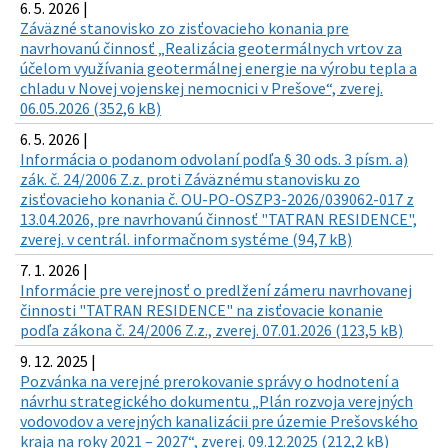
6. 5. 2026 |
Záväzné stanovisko zo zisťovacieho konania pre
navrhovanú činnosť „Realizácia geotermálnych vrtov za
účelom využívania geotermálnej energie na výrobu tepla a
chladu v Novej vojenskej nemocnici v Prešove“, zverej.
06.05.2026 (352,6 kB)
6. 5. 2026 |
Informácia o podanom odvolaní podľa § 30 ods. 3 písm. a)
zák. č. 24/2006 Z.z. proti Záväznému stanovisku zo
zisťovacieho konania č. OU-PO-OSZP3-2026/039062-017 z
13.04.2026, pre navrhovanú činnosť "TATRAN RESIDENCE",
zverej. v centrál. informačnom systéme (94,7 kB)
7. 1. 2026 |
Informácie pre verejnosť o predlžení zámeru navrhovanej
činnosti "TATRAN RESIDENCE" na zisťovacie konanie
podľa zákona č. 24/2006 Z.z., zverej. 07.01.2026 (123,5 kB)
9. 12. 2025 |
Pozvánka na verejné prerokovanie správy o hodnotení a
návrhu strategického dokumentu „Plán rozvoja verejných
vodovodov a verejných kanalizácii pre územie Prešovského
kraja na roky 2021 – 2027“, zverej. 09.12.2025 (212,2 kB)