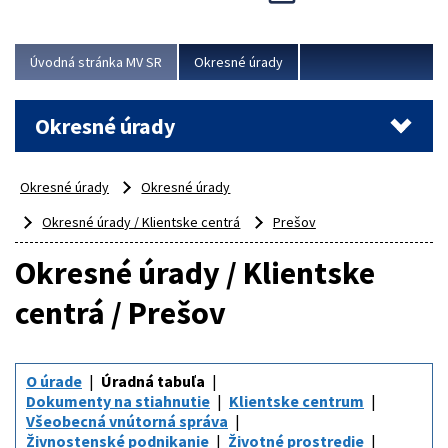
Novinky predstavili na...
Viac
Úvodná stránka MV SR
Okresné úrady
Okresné úrady
Okresné úrady
Okresné úrady
Okresné úrady / Klientske centrá
Prešov
Okresné úrady / Klientske
centrá / Prešov
O úrade
Úradná tabuľa
Dokumenty na stiahnutie
Klientske centrum
Všeobecná vnútorná správa
Živnostenské podnikanie
Životné prostredie