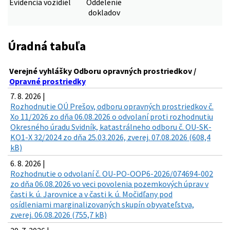
Evidencia vozidiel
Oddelenie
dokladov
Úradná tabuľa
Verejné vyhlášky Odboru opravných prostriedkov /
Opravné prostriedky
7. 8. 2026 |
Rozhodnutie OÚ Prešov, odboru opravných prostriedkov č.
Xo 11/2026 zo dňa 06.08.2026 o odvolaní proti rozhodnutiu
Okresného úradu Svidník, katastrálneho odboru č. OU-SK-
KO1-X 32/2024 zo dňa 25.03.2026, zverej. 07.08.2026 (608,4
kB)
6. 8. 2026 |
Rozhodnutie o odvolaní č. OU-PO-OOP6-2026/074694-002
zo dňa 06.08.2026 vo veci povolenia pozemkových úprav v
časti k. ú. Jarovnice a v časti k. ú. Močidľany pod
osídleniami marginalizovaných skupín obyvateľstva,
zverej. 06.08.2026 (755,7 kB)