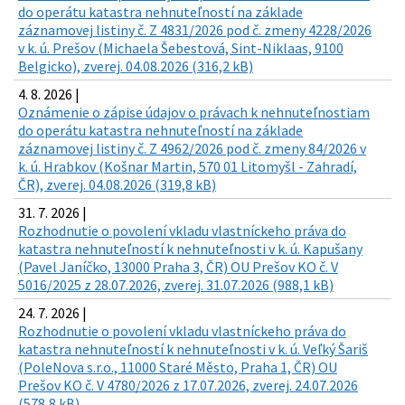
do operátu katastra nehnuteľností na základe
záznamovej listiny č. Z 4831/2026 pod č. zmeny 4228/2026
v k. ú. Prešov (Michaela Šebestová, Sint-Niklaas, 9100
Belgicko), zverej. 04.08.2026 (316,2 kB)
4. 8. 2026 |
Oznámenie o zápise údajov o právach k nehnuteľnostiam
do operátu katastra nehnuteľností na základe
záznamovej listiny č. Z 4962/2026 pod č. zmeny 84/2026 v
k. ú. Hrabkov (Košnar Martin, 570 01 Litomyšl - Zahradí,
ČR), zverej. 04.08.2026 (319,8 kB)
31. 7. 2026 |
Rozhodnutie o povolení vkladu vlastníckeho práva do
katastra nehnuteľností k nehnuteľnosti v k. ú. Kapušany
(Pavel Janíčko, 13000 Praha 3, ČR) OU Prešov KO č. V
5016/2025 z 28.07.2026, zverej. 31.07.2026 (988,1 kB)
24. 7. 2026 |
Rozhodnutie o povolení vkladu vlastníckeho práva do
katastra nehnuteľností k nehnuteľnosti v k. ú. Veľký Šariš
(PoleNova s.r.o., 11000 Staré Město, Praha 1, ČR) OU
Prešov KO č. V 4780/2026 z 17.07.2026, zverej. 24.07.2026
(578,8 kB)