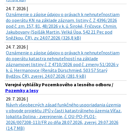
24. 7. 2026 |
Oznámenie o zápise údajov o právach k nehnuteľnostiam
do operátu KN na základe záznam. listiny č. Z 4396/2026
pod č. zm. 157, 81, 48/2026 v k. ú. Široké, Fričovce, Chmin.
Jakubovany (Spišák Martin, Velká Úpa, 542 21 Pec pod
Sněžkou, ČR), zv. 24.07.2026 (326,8 kB)
24. 7. 2026 |
Oznámenie o zápise údajov o právach k nehnuteľnostiam
do operátu katastra nehnuteľností na základe
záznamovej listiny č. Z 4710/2026 pod č. zmeny 51/2026 v
k. ú. Hermanovce (Renáta Dürschmied, 503 57 Starý
Bydžov, ČR), zverej. 24.07.2026 (281,9 kB)
Verejné vyhlášky Pozemkového a lesného odboru /
Pozemky a lesy
29. 7. 2026 |
Návrh všeobecných zásad funkčného usporiadania územia
v obvode projektu JPÚ v časti katastrálneho územia Víťaz,
lokalita Dolina - zverejnenie, č. OU-PO-PLO1-
2026/007208-113/FR zo dňa 28.07.2026, zverej. 29.07.2026
(14,7 MB)