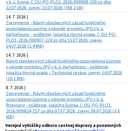
v k. ú. Svinia, č. OU-PO-PLO1-2026/000908-150 zo dňa
22.07.2026, zverej. 22.07.2026 (768,2 kB)
14. 7. 2026 |
Zverejnenie - Návrh všeobecných zásad funkčného
usporiadania územia v obvode projektu JPÚ v k. ú.
Varhaňovce – osídlenie, lokalita Horná osada, č. OU-PO-
PLO1-2026/000907-224 zo dňa 13.07.2026, zverej.
14.07.2026 (2,4 MB)
14. 7. 2026 |
Návrh všeobecných zásad funkčného usporiadania územia
v obvode projektu JPÚ v k. ú. Varhaňovce – osídlenie,
lokalita Horná osada – Technická správa, zverej. 14.07.2026
(10,1 MB)
8. 7. 2026 |
Zverejnenie - Návrh všeobecných zásad funkčného
usporiadania územia v obvode projektu JPÚ v k. ú.
Rokycany - osídlenie, lokalita Svinka, č. OU-PO-PLO1-
2026/000824-157 zo dňa 07.07.2026, zverej. 08.07.2026 (3,6
MB)
Verejné vyhlášky odboru cestnej dopravy a pozemných