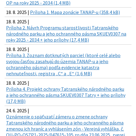
OP na roky 2025 - 2034 (1,4 MB)
18. 8. 2025 |
Príloha 1. Mapa zonácie TANAP-u (358,4 kB)
18. 8. 2025 |
Príloha 2. Návrh Programu starostlivosti Tatranského
národného parku a jeho ochranného pásma SKUEV0307 na
roky 2025 - 2034 + jeho prílohy (17,4 MB)
18. 8. 2025 |
Príloha 3. Zoznam dotknutých parciel (ktoré celé alebo
svojou časťou zasahujú do územia TANAP-u a jeho
ochranného pásma) podľa evidencie katastra
nehnuteľnosti, registra „C“ a „E“ (1,6 MB)
18. 8. 2025 |
Príloha 4. Projekt ochrany Tatranského národného parku
a jeho ochranného pásma SKUEV0307 Tatry + jeho prílohy
(17,0 MB)
24. 6. 2025 |
Oznámenie o späťvzatí zámeru o zmene ochrany
Tatranského národného parku a jeho ochranného pásma
zmenou ich hraníc a vyhlásením zón - Verejná vyhláška, č.
OU-PO-OSZP1-2025/047615-105 zo dňa 23.06.2025, zverej.