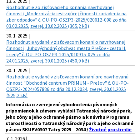
13. 2. 2025 |
Rozhodnutie zo zisťovacieho konania navrhovanej
činnosti „Modernizácia jestvujúcej činnosti zariadenia na
zber odpadov“ č. OU-PO-OSZP3-2025/020612-008 zo dňa
03.02.2025, zverej. 13.02.2025 (365,2 kB)
30. 1. 2025 |
Rozhodnutie vydané v zisťovacom konaní o navrhovanej
činnosti „Juhovýchodný obchvat mesta Prešov - cesta II.
triedy" č. OU-PO-OSZP3-2025/010915-025 zo dňa
24.01.2025, zverej. 30.01.2025 (450,9 kB)
30. 1. 2025 |
Rozhodnutie vydané v zisťovacom konaní pre navrhovanú
činnosť "Obchodné centrum PRIMUM - Prešov" č. OU-PO-
OSZP3-2024/057886 zo dňa 20.12.2024, zverej. 30.01.2025
(525,2 kB)
Informácia o zverejnení vyhodnotenia písomných
pripomienok k zámeru vyhlásiť Tatranský národný park,
jeho zóny a jeho ochranné pásmo a k návrhu Programu
starostlivosti o Tatranský národný park a jeho ochranné
pásmo SKUEV0307 Tatry 2025 – 2034 /
Životné prostredie
7. 1. 2026 |