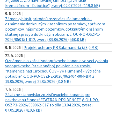
24/2006 Z. z. o navrhovanej činnosti „Zvieracie
krematórium - Ľubotice“, zverej. 02.07.2026 (119,8 kB)
9. 6. 2026 |
Zámer vyhlásiť prírodnú rezerváciu Salamandria -
oznámenie dotknutým vlastníkom pozemkov, správcom
pozemkov, nájomcom pozemkov, dotknutým orgánom
štátnej správy a dotknutým obciam, č. OU-PO-OSZP1-
2026/050151-012, zverej. 09.06.2026 (568,8 kB)
9. 6. 2026 |
Projekt ochrany PR Salamandria (58,0 MB)
22. 5. 2026 |
Oznámenie o začatí vodoprávneho konania vo veci vydania
vodoprávneho (stavebného) povolenia na stavbu
"Kamenica nad Cirochou ČOV - VK Humenné - Výtlačné
potrubie" č. OU-PO-OSZP2-2026/062404-004-BM z
19.05.2026, zverej. 22.05.2026 (3,0 MB)
7. 5. 2026 |
Záväzné stanovisko zo zisťovacieho konania pre
navrhovanú činnosť "TATRAN RESIDENCE", č. OU-PO-
OSZP3-2026/039062-017 zo dňa 13.04.2026, zverej.
07.05.2026 (410,6 kB)