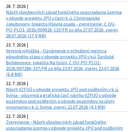
28. 7. 2026 |
Návrh všeobecných zásad funkčného usporiadania územia
v obvode projektu JPÚ v časti k. ú. Chminianske
Jakubovany, lokalita Hlavná osada - zverejnenie, č. OU-
PO-PLO1-2026/009926-110/FR zo dňa 27.07.2026, zverej.
28.07.2026 (17,9 MB)
23. 7. 2026 |
Verejná vyhláška - Oznámenie o schválení registra
pôvodného stavu v obvode projektu JPÚ v k.ú. Šarišské
Bohdanovce, lokalita Na Grúni, č. OU-PO-PLO1-
2026/007286-337/FR zo dňa 23.07.2026, zverej. 23.07.2026
(6,8 MB)
22. 7. 2026 |
Návrh VZFUÚ v obvode projektu JPÚ pod osídlením v k. ú.
Svinia - písomná a grafická časť návrhu VZFUÚ v obvode
pozemkov pod osídlením a obvode pozemkov na účely
vyrovnania v k. ú. Svinia, zverej. 22.07.2026 (4,3 MB)
22. 7. 2026 |
Zverejnenie - Návrh všeobecných zásad funkčného
usporiadania územia v obvode projektu JPÚ pod osídlením