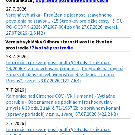
komunikácií /
Doprava a pozemné komunikácie
27. 7. 2026 |
Verejná vyhláška - Predĺženie platnosti stavebného
povolenia na stavbu „I/15 Stropkov preložka cesty“ č. OU-
PO-OCDPK-2026/072607-004 zo dňa 27.07.2026, zverej.
27.07.2026 (2,6 MB)
Verejné vyhlášky Odboru starostlivosti o životné
prostredie /
Životné prostredie
23. 7. 2026 |
Informácia pre verejnosť podľa § 24 ods. 1 zákona č.
24/2006 Z. z. o navrhovanej činnosti „Polyfunkčná obytná
zóna s občianskou vybavenosťou, Rezidencia Teriana,
Prešov“, zverej. 23.07.2026 (121,7 kB)
7. 7. 2026 |
Kamenica nad Cirochou ČOV - VK Humenné - Výtlačné
potrubie - Oboznámenie s podkladmi rozhodnutia v
zmysle § 33 ods. 2 zák. č. 71/1967 Zb. o správnom konaní
(správny poriadok) v z.n.p., zverej. 07.07.2026 (422,2 kB)
2. 7. 2026 |
Informácia pre verejnosť podľa § 24 ods. 1 zákona č.