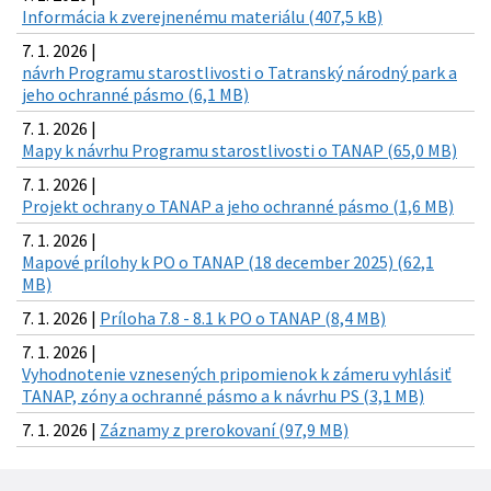
Informácia k zverejnenému materiálu (407,5 kB)
7. 1. 2026 |
návrh Programu starostlivosti o Tatranský národný park a
jeho ochranné pásmo (6,1 MB)
7. 1. 2026 |
Mapy k návrhu Programu starostlivosti o TANAP (65,0 MB)
7. 1. 2026 |
Projekt ochrany o TANAP a jeho ochranné pásmo (1,6 MB)
7. 1. 2026 |
Mapové prílohy k PO o TANAP (18 december 2025) (62,1
MB)
7. 1. 2026 |
Príloha 7.8 - 8.1 k PO o TANAP (8,4 MB)
7. 1. 2026 |
Vyhodnotenie vznesených pripomienok k zámeru vyhlásiť
TANAP, zóny a ochranné pásmo a k návrhu PS (3,1 MB)
7. 1. 2026 |
Záznamy z prerokovaní (97,9 MB)