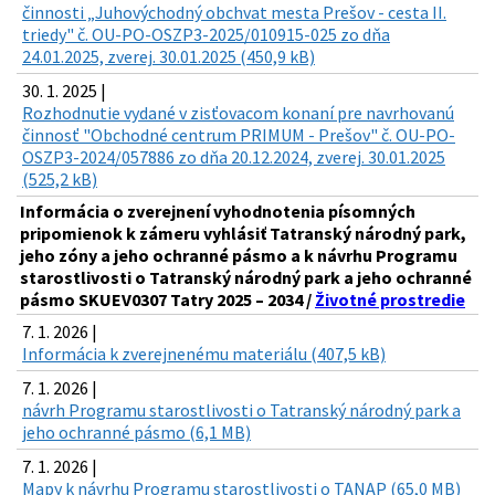
činnosti „Juhovýchodný obchvat mesta Prešov - cesta II.
triedy" č. OU-PO-OSZP3-2025/010915-025 zo dňa
24.01.2025, zverej. 30.01.2025 (450,9 kB)
30. 1. 2025 |
Rozhodnutie vydané v zisťovacom konaní pre navrhovanú
činnosť "Obchodné centrum PRIMUM - Prešov" č. OU-PO-
OSZP3-2024/057886 zo dňa 20.12.2024, zverej. 30.01.2025
(525,2 kB)
Informácia o zverejnení vyhodnotenia písomných
pripomienok k zámeru vyhlásiť Tatranský národný park,
jeho zóny a jeho ochranné pásmo a k návrhu Programu
starostlivosti o Tatranský národný park a jeho ochranné
pásmo SKUEV0307 Tatry 2025 – 2034 /
Životné prostredie
7. 1. 2026 |
Informácia k zverejnenému materiálu (407,5 kB)
7. 1. 2026 |
návrh Programu starostlivosti o Tatranský národný park a
jeho ochranné pásmo (6,1 MB)
7. 1. 2026 |
Mapy k návrhu Programu starostlivosti o TANAP (65,0 MB)