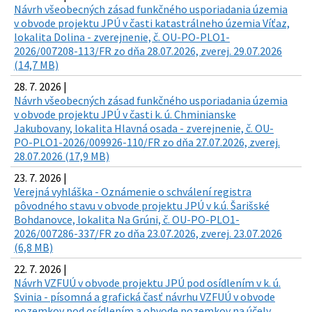
Návrh všeobecných zásad funkčného usporiadania územia
v obvode projektu JPÚ v časti katastrálneho územia Víťaz,
lokalita Dolina - zverejnenie, č. OU-PO-PLO1-
2026/007208-113/FR zo dňa 28.07.2026, zverej. 29.07.2026
(14,7 MB)
28. 7. 2026 |
Návrh všeobecných zásad funkčného usporiadania územia
v obvode projektu JPÚ v časti k. ú. Chminianske
Jakubovany, lokalita Hlavná osada - zverejnenie, č. OU-
PO-PLO1-2026/009926-110/FR zo dňa 27.07.2026, zverej.
28.07.2026 (17,9 MB)
23. 7. 2026 |
Verejná vyhláška - Oznámenie o schválení registra
pôvodného stavu v obvode projektu JPÚ v k.ú. Šarišské
Bohdanovce, lokalita Na Grúni, č. OU-PO-PLO1-
2026/007286-337/FR zo dňa 23.07.2026, zverej. 23.07.2026
(6,8 MB)
22. 7. 2026 |
Návrh VZFUÚ v obvode projektu JPÚ pod osídlením v k. ú.
Svinia - písomná a grafická časť návrhu VZFUÚ v obvode
pozemkov pod osídlením a obvode pozemkov na účely