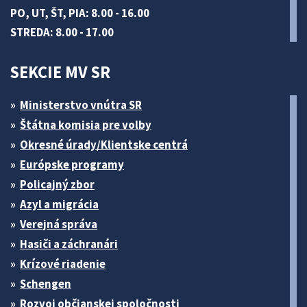
PO, UT, ŠT, PIA: 8.00 - 16.00
STREDA: 8.00 - 17.00
SEKCIE MV SR
Ministerstvo vnútra SR
Štátna komisia pre volby
Okresné úrady/Klientske centrá
Európske programy
Policajný zbor
Azyl a migrácia
Verejná správa
Hasiči a záchranári
Krízové riadenie
Schengen
Rozvoj občianskej spoločnosti