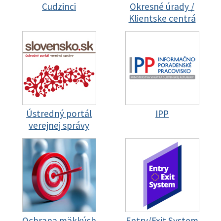
Cudzinci
Okresné úrady /
Klientske centrá
Ústredný portál
IPP
verejnej správy
Ochrana mäkkých
Entry/Exit System