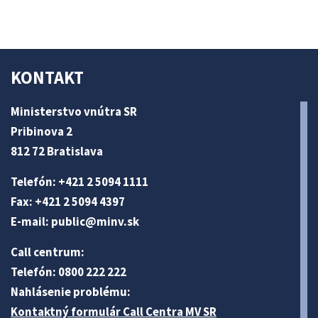
KONTAKT
Ministerstvo vnútra SR
Pribinova 2
812 72 Bratislava
Telefón: +421 2 5094 1111
Fax: +421 2 5094 4397
E-mail:
public@minv
.sk
Call centrum:
Telefón: 0800 222 222
Nahlásenie problému:
Kontaktný formulár Call Centra MV SR