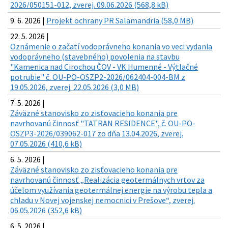
2026/050151-012, zverej. 09.06.2026 (568,8 kB)
9. 6. 2026 |
Projekt ochrany PR Salamandria (58,0 MB)
22. 5. 2026 |
Oznámenie o začatí vodoprávneho konania vo veci vydania
vodoprávneho (stavebného) povolenia na stavbu
"Kamenica nad Cirochou ČOV - VK Humenné - Výtlačné
potrubie" č. OU-PO-OSZP2-2026/062404-004-BM z
19.05.2026, zverej. 22.05.2026 (3,0 MB)
7. 5. 2026 |
Záväzné stanovisko zo zisťovacieho konania pre
navrhovanú činnosť "TATRAN RESIDENCE", č. OU-PO-
OSZP3-2026/039062-017 zo dňa 13.04.2026, zverej.
07.05.2026 (410,6 kB)
6. 5. 2026 |
Záväzné stanovisko zo zisťovacieho konania pre
navrhovanú činnosť „Realizácia geotermálnych vrtov za
účelom využívania geotermálnej energie na výrobu tepla a
chladu v Novej vojenskej nemocnici v Prešove“, zverej.
06.05.2026 (352,6 kB)
6. 5. 2026 |