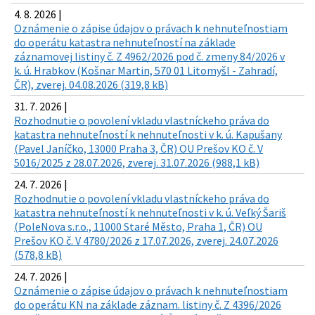
4. 8. 2026 |
Oznámenie o zápise údajov o právach k nehnuteľnostiam
do operátu katastra nehnuteľností na základe
záznamovej listiny č. Z 4962/2026 pod č. zmeny 84/2026 v
k. ú. Hrabkov (Košnar Martin, 570 01 Litomyšl - Zahradí,
ČR), zverej. 04.08.2026 (319,8 kB)
31. 7. 2026 |
Rozhodnutie o povolení vkladu vlastníckeho práva do
katastra nehnuteľností k nehnuteľnosti v k. ú. Kapušany
(Pavel Janíčko, 13000 Praha 3, ČR) OU Prešov KO č. V
5016/2025 z 28.07.2026, zverej. 31.07.2026 (988,1 kB)
24. 7. 2026 |
Rozhodnutie o povolení vkladu vlastníckeho práva do
katastra nehnuteľností k nehnuteľnosti v k. ú. Veľký Šariš
(PoleNova s.r.o., 11000 Staré Město, Praha 1, ČR) OU
Prešov KO č. V 4780/2026 z 17.07.2026, zverej. 24.07.2026
(578,8 kB)
24. 7. 2026 |
Oznámenie o zápise údajov o právach k nehnuteľnostiam
do operátu KN na základe záznam. listiny č. Z 4396/2026