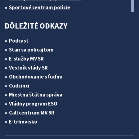
Športové centrum polície
DÔLEŽITÉ ODKAZY
Podcast
Stan sa policajtom
E-služby MV SR
Vestník vlády SR
Obchodovanie s ľuďmi
Cudzinci
Miestna štátna správa
Vládny program ESO
Call centrum MV SR
E-trhovisko