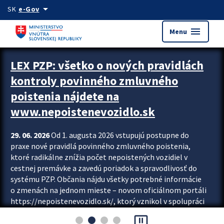
Preskocit na hlavný obsah
arrow_drop_down
SK
e-Gov
menu
Menu
Zastavit automatický posun upútavok
LEX PZP: všetko o nových pravidlách
kontroly povinného zmluvného
poistenia nájdete na
www.nepoistenevozidlo.sk
29. 06. 2026
Od 1. augusta 2026 vstupujú postupne do
praxe nové pravidlá povinného zmluvného poistenia,
ktoré radikálne znížia počet nepoistených vozidiel v
cestnej premávke a zavedú poriadok a spravodlivosť do
systému PZP. Občania nájdu všetky potrebné informácie
o zmenách na jednom mieste – novom oficiálnom portáli
https://nepoistenevozidlo.sk/, ktorý vznikol v spolupráci
Slovenskej kancelárie poisťovateľov (SKP), Slovenskej
pause_presentation
asociácie poisťovní (SLASPO) a Ministerstva vnútra SR.