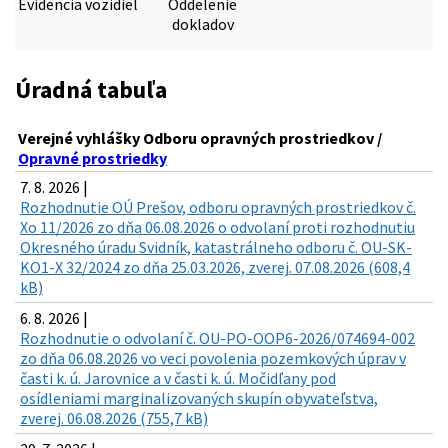
Evidencia vozidiel
Oddelenie
dokladov
Úradná tabuľa
Verejné vyhlášky Odboru opravných prostriedkov /
Opravné prostriedky
7. 8. 2026 |
Rozhodnutie OÚ Prešov, odboru opravných prostriedkov č.
Xo 11/2026 zo dňa 06.08.2026 o odvolaní proti rozhodnutiu
Okresného úradu Svidník, katastrálneho odboru č. OU-SK-
KO1-X 32/2024 zo dňa 25.03.2026, zverej. 07.08.2026 (608,4
kB)
6. 8. 2026 |
Rozhodnutie o odvolaní č. OU-PO-OOP6-2026/074694-002
zo dňa 06.08.2026 vo veci povolenia pozemkových úprav v
časti k. ú. Jarovnice a v časti k. ú. Močidľany pod
osídleniami marginalizovaných skupín obyvateľstva,
zverej. 06.08.2026 (755,7 kB)