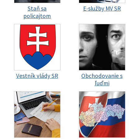
Staň sa
E-služby MV SR
policajtom
Vestník vlády SR
Obchodovanie s
ľuďmi