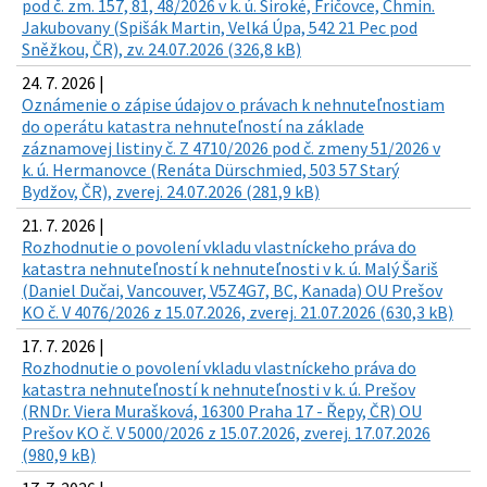
pod č. zm. 157, 81, 48/2026 v k. ú. Široké, Fričovce, Chmin.
Jakubovany (Spišák Martin, Velká Úpa, 542 21 Pec pod
Sněžkou, ČR), zv. 24.07.2026 (326,8 kB)
24. 7. 2026 |
Oznámenie o zápise údajov o právach k nehnuteľnostiam
do operátu katastra nehnuteľností na základe
záznamovej listiny č. Z 4710/2026 pod č. zmeny 51/2026 v
k. ú. Hermanovce (Renáta Dürschmied, 503 57 Starý
Bydžov, ČR), zverej. 24.07.2026 (281,9 kB)
21. 7. 2026 |
Rozhodnutie o povolení vkladu vlastníckeho práva do
katastra nehnuteľností k nehnuteľnosti v k. ú. Malý Šariš
(Daniel Dučai, Vancouver, V5Z4G7, BC, Kanada) OU Prešov
KO č. V 4076/2026 z 15.07.2026, zverej. 21.07.2026 (630,3 kB)
17. 7. 2026 |
Rozhodnutie o povolení vkladu vlastníckeho práva do
katastra nehnuteľností k nehnuteľnosti v k. ú. Prešov
(RNDr. Viera Murašková, 16300 Praha 17 - Řepy, ČR) OU
Prešov KO č. V 5000/2026 z 15.07.2026, zverej. 17.07.2026
(980,9 kB)