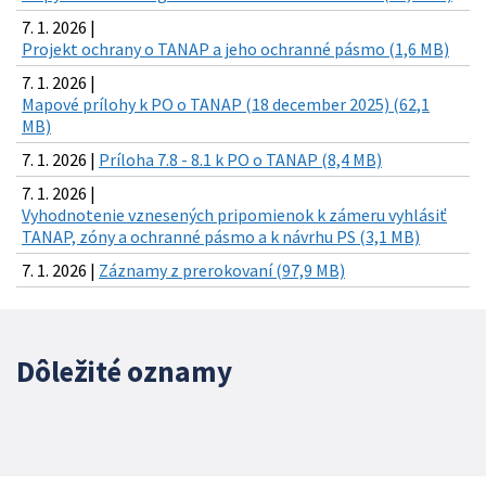
7. 1. 2026 |
Projekt ochrany o TANAP a jeho ochranné pásmo (1,6 MB)
7. 1. 2026 |
Mapové prílohy k PO o TANAP (18 december 2025) (62,1
MB)
7. 1. 2026 |
Príloha 7.8 - 8.1 k PO o TANAP (8,4 MB)
7. 1. 2026 |
Vyhodnotenie vznesených pripomienok k zámeru vyhlásiť
TANAP, zóny a ochranné pásmo a k návrhu PS (3,1 MB)
7. 1. 2026 |
Záznamy z prerokovaní (97,9 MB)
Dôležité oznamy