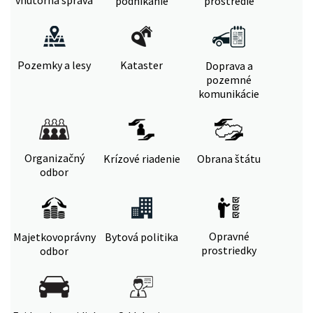
vnútorná správa
podnikanie
prostredie
Pozemky a lesy
Kataster
Doprava a
pozemné
komunikácie
Organizačný
Krízové riadenie
Obrana štátu
odbor
Opravné
Majetkovoprávny
Bytová politika
prostriedky
odbor