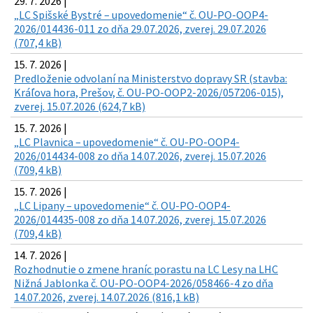
29. 7. 2026 |
„LC Spišské Bystré – upovedomenie“ č. OU-PO-OOP4-
2026/014436-011 zo dňa 29.07.2026, zverej. 29.07.2026
(707,4 kB)
15. 7. 2026 |
Predloženie odvolaní na Ministerstvo dopravy SR (stavba:
Kráľova hora, Prešov, č. OU-PO-OOP2-2026/057206-015),
zverej. 15.07.2026 (624,7 kB)
15. 7. 2026 |
„LC Plavnica – upovedomenie“ č. OU-PO-OOP4-
2026/014434-008 zo dňa 14.07.2026, zverej. 15.07.2026
(709,4 kB)
15. 7. 2026 |
„LC Lipany – upovedomenie“ č. OU-PO-OOP4-
2026/014435-008 zo dňa 14.07.2026, zverej. 15.07.2026
(709,4 kB)
14. 7. 2026 |
Rozhodnutie o zmene hraníc porastu na LC Lesy na LHC
Nižná Jablonka č. OU-PO-OOP4-2026/058466-4 zo dňa
14.07.2026, zverej. 14.07.2026 (816,1 kB)