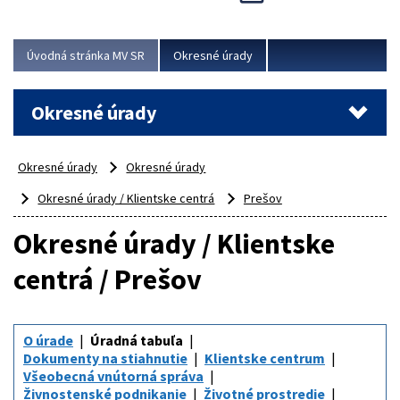
Novinky predstavili na...
Viac
Úvodná stránka MV SR
Okresné úrady
Okresné úrady
Okresné úrady
Okresné úrady
Okresné úrady / Klientske centrá
Prešov
Okresné úrady / Klientske
centrá / Prešov
O úrade
Úradná tabuľa
Dokumenty na stiahnutie
Klientske centrum
Všeobecná vnútorná správa
Živnostenské podnikanie
Životné prostredie