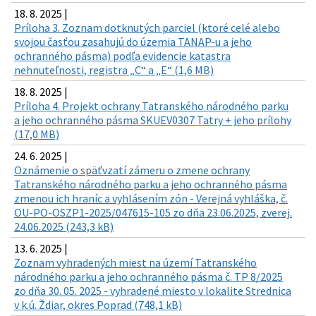
18. 8. 2025 |
Príloha 3. Zoznam dotknutých parciel (ktoré celé alebo
svojou časťou zasahujú do územia TANAP-u a jeho
ochranného pásma) podľa evidencie katastra
nehnuteľnosti, registra „C“ a „E“ (1,6 MB)
18. 8. 2025 |
Príloha 4. Projekt ochrany Tatranského národného parku
a jeho ochranného pásma SKUEV0307 Tatry + jeho prílohy
(17,0 MB)
24. 6. 2025 |
Oznámenie o späťvzatí zámeru o zmene ochrany
Tatranského národného parku a jeho ochranného pásma
zmenou ich hraníc a vyhlásením zón - Verejná vyhláška, č.
OU-PO-OSZP1-2025/047615-105 zo dňa 23.06.2025, zverej.
24.06.2025 (243,3 kB)
13. 6. 2025 |
Zoznam vyhradených miest na území Tatranského
národného parku a jeho ochranného pásma č. TP 8/2025
zo dňa 30. 05. 2025 - vyhradené miesto v lokalite Strednica
v k.ú. Ždiar, okres Poprad (748,1 kB)