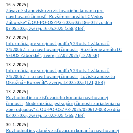
16. 5. 2025 |
Záväzné stanovisko zo zisťovacieho konania pre
navrhovanú činnosť „Rozšírenie areálu LC Vedos
Záborské“ č. OU-PO-OSZP3-2025/032186-012 zo dňa
07.05.2025, zverej. 16.05.2025 (358,8 kB)
27. 2. 2025 |
Informácia pre verejnosť podľa § 24 ods. 1 zákona č.
24/2006 Z. z. o navrhovanej činnosti „Rozšírenie areálu LC
VEDOS Záborské“, zverej. 27.02.2025 (122,9 kB)
13. 2. 2025 |
Informácia pre verejnosť podľa § 24 ods. 1 zákona č.
24/2006 Z. z. o navrhovanej činnosti „Ložisko andezitu
Okružná - Borovník“, zverej. 13.02.2025 (121,0 kB)
13. 2. 2025 |
Rozhodnutie zo zisťovacieho konania navrhovanej
činnosti „Modernizácia jestvujúcej činnosti zariadenia na
zber odpadov“ č. OU-PO-OSZP3-2025/020612-008 zo dňa
03.02.2025, zverej. 13.02.2025 (365,2 kB)
30. 1. 2025 |
Rozhodnutie vydané v zisťovacom konaní o navrhovanej