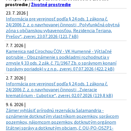
prostredie /
Životné prostredie
23. 7. 2026 |
Informácia pre verejnosť podľa § 24 ods. 1 zákona č.
24/2006 Z. z. o navrhovanej činnosti „Polyfunkčná obytná
zóna s občianskou vybavenosťou, Rezidencia Teriana,
Prešov“, zverej. 23.07.2026 (121,7 kB)
7. 7. 2026 |
Kamenica nad Cirochou ČOV - VK Humenné - Výtlačné
potrubie - Oboznámenie s podkladmi rozhodnutia v
zmysle § 33 ods. 2 zák. č. 71/1967 Zb. o správnom konaní
(správny poriadok) v z.n.p., zverej. 07.07.2026 (422,2 kB)
2. 7. 2026 |
Informácia pre verejnosť podľa § 24 ods. 1 zákona č.
24/2006 Z. z. o navrhovanej činnosti „Zvieracie
krematórium - Ľubotice“, zverej. 02.07.2026 (119,8 kB)
9. 6. 2026 |
Zámer vyhlásiť prírodnú rezerváciu Salamandria -
oznámenie dotknutým vlastníkom pozemkov, správcom
pozemkov, nájomcom pozemkov, dotknutým orgánom
štátnej správy a dotknutým obciam, č. OU-PO-OSZP1-