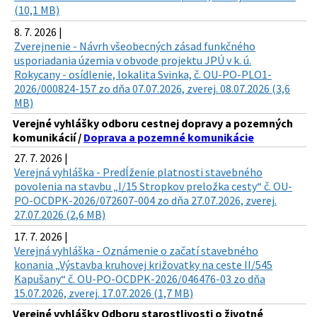
(10,1 MB)
8. 7. 2026 |
Zverejnenie - Návrh všeobecných zásad funkčného
usporiadania územia v obvode projektu JPÚ v k. ú.
Rokycany - osídlenie, lokalita Svinka, č. OU-PO-PLO1-
2026/000824-157 zo dňa 07.07.2026, zverej. 08.07.2026 (3,6
MB)
Verejné vyhlášky odboru cestnej dopravy a pozemných
komunikácií /
Doprava a pozemné komunikácie
27. 7. 2026 |
Verejná vyhláška - Predĺženie platnosti stavebného
povolenia na stavbu „I/15 Stropkov preložka cesty“ č. OU-
PO-OCDPK-2026/072607-004 zo dňa 27.07.2026, zverej.
27.07.2026 (2,6 MB)
17. 7. 2026 |
Verejná vyhláška - Oznámenie o začatí stavebného
konania „Výstavba kruhovej križovatky na ceste II/545
Kapušany“ č. OU-PO-OCDPK-2026/046476-03 zo dňa
15.07.2026, zverej. 17.07.2026 (1,7 MB)
Verejné vyhlášky Odboru starostlivosti o životné