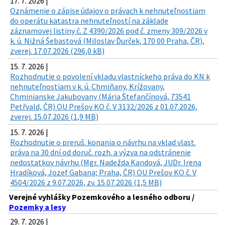
17. 7. 2026 |
Oznámenie o zápise údajov o právach k nehnuteľnostiam
do operátu katastra nehnuteľností na základe
záznamovej listiny č. Z 4390/2026 pod č. zmeny 309/2026 v
k. ú. Nižná Šebastová (Miloslav Ďurček, 170 00 Praha, ČR),
zverej. 17.07.2026 (296,0 kB)
15. 7. 2026 |
Rozhodnutie o povolení vkladu vlastníckeho práva do KN k
nehnuteľnostiam v k. ú. Chmiňany, Krížovany,
Chminianske Jakubovany (Mária Štefančínová, 73541
Petřvald, ČR) OU Prešov KO č. V 3132/2026 z 01.07.2026,
zverej. 15.07.2026 (1,9 MB)
15. 7. 2026 |
Rozhodnutie o preruš. konania o návrhu na vklad vlast.
práva na 30 dní od doruč. rozh. a výzva na odstránenie
nedostatkov návrhu (Mgr. Nadežda Kandová, JUDr. Irena
Hradíková, Jozef Gabana; Praha, ČR) OU Prešov KO č. V
4504/2026 z 9.07.2026, zv. 15.07.2026 (1,5 MB)
Verejné vyhlášky Pozemkového a lesného odboru /
Pozemky a lesy
29. 7. 2026 |