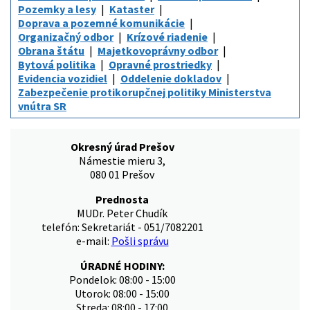
Pozemky a lesy
Kataster
Doprava a pozemné komunikácie
Organizačný odbor
Krízové riadenie
Obrana štátu
Majetkovoprávny odbor
Bytová politika
Opravné prostriedky
Evidencia vozidiel
Oddelenie dokladov
Zabezpečenie protikorupčnej politiky Ministerstva
vnútra SR
Okresný úrad Prešov
Námestie mieru 3,
080 01 Prešov
Prednosta
MUDr. Peter Chudík
telefón: Sekretariát - 051/7082201
e-mail:
Pošli správu
ÚRADNÉ HODINY:
Pondelok: 08:00 - 15:00
Utorok: 08:00 - 15:00
Streda: 08:00 - 17:00