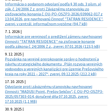
Informácia o podanom odvolaní podľa § 30 ods. 3 písm. a)
zák. č. 24/2006 Z.z. proti Záväznému stanovisku zo
zisťovacieho konania č. OU-PO-OSZP3-2026/039062-017 z
13.04.2026, pre navrhovanú činnosť "TATRAN RESIDENCE",
zverej. v centrál. informačnom systéme (94,7 kB)
7. 1. 2026 |
Informácie pre verejnosť o predlžení zámeru navrhovanej
činnosti "TATRAN RESIDENCE" na zisťovacie konanie
podľa zákona č. 24/2006 Z.z., zverej. 07.01.2026 (123,5 kB)
9. 12. 2025 |
Pozvánka na verejné prerokovanie správy o hodnotení a
návrhu strategického dokumentu „Plán rozvoja verejných
vodovodov a verejných kanalizácii pre územie Prešovského
kraja na roky 2021 – 2027“, zverej. 09.12.2025 (212,2 kB)
17. 10. 2025 |
Odvolanie proti záväznému stanovisku navrhovanej
činnosti "MADUSI Point, Prešov Sekčov", č. OU-PO-OSZP3-
2025/057303-014, doručené dňa 07.10.2025, zverej.
17.10.2025 (1,1 MB)
30. 9. 2025 |