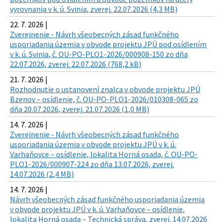
vyrovnania v k. ú. Svinia, zverej. 22.07.2026 (4,3 MB)
22. 7. 2026 |
Zverejnenie - Návrh všeobecných zásad funkčného
usporiadania územia v obvode projektu JPÚ pod osídlením
v k. ú. Svinia, č. OU-PO-PLO1-2026/000908-150 zo dňa
22.07.2026, zverej. 22.07.2026 (768,2 kB)
21. 7. 2026 |
Rozhodnutie o ustanovení znalca v obvode projektu JPÚ
Bzenov – osídlenie, č. OU-PO-PLO1-2026/010308-065 zo
dňa 20.07.2026, zverej. 21.07.2026 (1,0 MB)
14. 7. 2026 |
Zverejnenie - Návrh všeobecných zásad funkčného
usporiadania územia v obvode projektu JPÚ v k. ú.
Varhaňovce – osídlenie, lokalita Horná osada, č. OU-PO-
PLO1-2026/000907-224 zo dňa 13.07.2026, zverej.
14.07.2026 (2,4 MB)
14. 7. 2026 |
Návrh všeobecných zásad funkčného usporiadania územia
v obvode projektu JPÚ v k. ú. Varhaňovce – osídlenie,
lokalita Horná osada – Technická správa, zverej. 14.07.2026