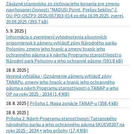
Záväzné stanovisko zo zisťovacieho konania pre zmenu
navrhovanej činnosti "MADUSI Point, Prešov Sekčov" č.
OU-PO-OSZP3-2025/057303-014 zo dňa 16.09.2025, zverej.
30.09.2025 (393,7 kB)
5. 9. 2025 |
Informácia o zverejnení vyhodnotenia písomných
pripomienok k zámeru vyhlásiť zóny Národného parku
Poloniny, zmeny jeho hraníc a zmeny hraníc jeho
ochranného pásma a k návrhu Programu starostlivosti o
Národný park Poloniny a jeho ochranné pásmo (593,8 kB)
18. 8. 2025 |
Verejná vyhláška - Oznámenie zámeru vyhlásiť zóny
TANAPu, zmeny jeho hraníc a hraníc jeho ochranného
pásma a návrh Programu starostlivosti o TANAP a jeho
OP na roky 2025 - 2034 (1,4 MB)
18. 8. 2025 |
Príloha 1. Mapa zonácie TANAP-u (358,4 kB)
18. 8. 2025 |
Príloha 2. Návrh Programu starostlivosti Tatranského
národného parku a jeho ochranného pásma SKUEV0307 na
roky 2025 - 2034 + jeho prílohy (17,4 MB)