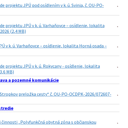
 projektu JPÚ pod osídlením v k. ú. Svinia, č. OU-PO-
projektu JPÚ v k. ú. Varhaňovce – osídlenie, lokalita
2026 (2,4 MB)
v k. ú. Varhaňovce – osídlenie, lokalita Horná osada –
projektu JPÚ v k. ú. Rokycany - osídlenie, lokalita
(3,6 MB)
ava a pozemné komunikácie
15 Stropkov preložka cesty“ č. OU-PO-OCDPK-2026/072607-
stredie
nej činnosti „Polyfunkčná obytná zóna s občianskou