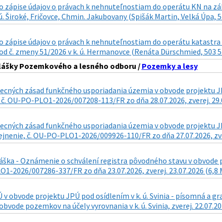
zápise údajov o právach k nehnuteľnostiam do operátu KN na zákla
 ú. Široké, Fričovce, Chmin. Jakubovany (Spišák Martin, Velká Úpa, 5
 zápise údajov o právach k nehnuteľnostiam do operátu katastra n
d č. zmeny 51/2026 v k. ú. Hermanovce (Renáta Dürschmied, 503 57 
hlášky Pozemkového a lesného odboru /
Pozemky a lesy
cných zásad funkčného usporiadania územia v obvode projektu JPÚ
 č. OU-PO-PLO1-2026/007208-113/FR zo dňa 28.07.2026, zverej. 29.
ecných zásad funkčného usporiadania územia v obvode projektu JPÚ
ejnenie, č. OU-PO-PLO1-2026/009926-110/FR zo dňa 27.07.2026, zve
áška - Oznámenie o schválení registra pôvodného stavu v obvode pr
1-2026/007286-337/FR zo dňa 23.07.2026, zverej. 23.07.2026 (6,8
v obvode projektu JPÚ pod osídlením v k. ú. Svinia - písomná a 
obvode pozemkov na účely vyrovnania v k. ú. Svinia, zverej. 22.07.2