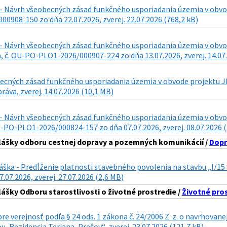
- Návrh všeobecných zásad funkčného usporiadania územia v obvode
0908-150 zo dňa 22.07.2026, zverej. 22.07.2026 (768,2 kB)
- Návrh všeobecných zásad funkčného usporiadania územia v obvode 
 č. OU-PO-PLO1-2026/000907-224 zo dňa 13.07.2026, zverej. 14.07.
cných zásad funkčného usporiadania územia v obvode projektu JPÚ 
ráva, zverej. 14.07.2026 (10,1 MB)
- Návrh všeobecných zásad funkčného usporiadania územia v obvode 
U-PO-PLO1-2026/000824-157 zo dňa 07.07.2026, zverej. 08.07.2026 
lášky odboru cestnej dopravy a pozemných komunikácií /
Dopr
láška - Predĺženie platnosti stavebného povolenia na stavbu „I/
7.07.2026, zverej. 27.07.2026 (2,6 MB)
lášky Odboru starostlivosti o životné prostredie /
Životné pro
re verejnosť podľa § 24 ods. 1 zákona č. 24/2006 Z. z. o navrhova
, Rezidencia Teriana, Prešov“, zverej. 23.07.2026 (121,7 kB)