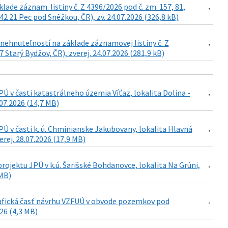
de záznam. listiny č. Z 4396/2026 pod č. zm. 157, 81,
42 21 Pec pod Sněžkou, ČR), zv. 24.07.2026 (326,8 kB)
ehnuteľností na základe záznamovej listiny č. Z
Starý Bydžov, ČR), zverej. 24.07.2026 (281,9 kB)
 v časti katastrálneho územia Víťaz, lokalita Dolina -
07.2026 (14,7 MB)
 v časti k. ú. Chminianske Jakubovany, lokalita Hlavná
rej. 28.07.2026 (17,9 MB)
ojektu JPÚ v k.ú. Šarišské Bohdanovce, lokalita Na Grúni,
 MB)
grafická časť návrhu VZFUÚ v obvode pozemkov pod
026 (4,3 MB)