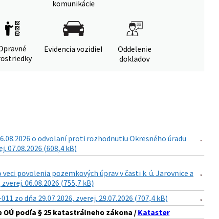
komunikácie
Opravné
Evidencia vozidiel
Oddelenie
ostriedky
dokladov
6.08.2026 o odvolaní proti rozhodnutiu Okresného úradu
. 07.08.2026 (608,4 kB)
eci povolenia pozemkových úprav v časti k. ú. Jarovnice a
zverej. 06.08.2026 (755,7 kB)
 zo dňa 29.07.2026, zverej. 29.07.2026 (707,4 kB)
 OÚ podľa § 25 katastrálneho zákona /
Kataster