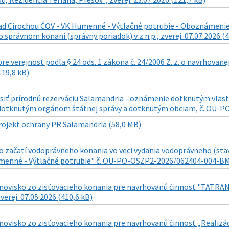
d Cirochou ČOV - VK Humenné - Výtlačné potrubie - Oboznámenie s 
o správnom konaní (správny poriadok) v z.n.p., zverej. 07.07.2026 (
re verejnosť podľa § 24 ods. 1 zákona č. 24/2006 Z. z. o navrhovane
119,8 kB)
siť prírodnú rezerváciu Salamandria - oznámenie dotknutým v
otknutým orgánom štátnej správy a dotknutým obciam, č. OU-PO-O
rojekt ochrany PR Salamandria (58,0 MB)
 začatí vodoprávneho konania vo veci vydania vodoprávneho (sta
menné - Výtlačné potrubie" č. OU-PO-OSZP2-2026/062404-004-BM z 1
novisko zo zisťovacieho konania pre navrhovanú činnosť "TATR
verej. 07.05.2026 (410,6 kB)
novisko zo zisťovacieho konania pre navrhovanú činnosť „Realizá