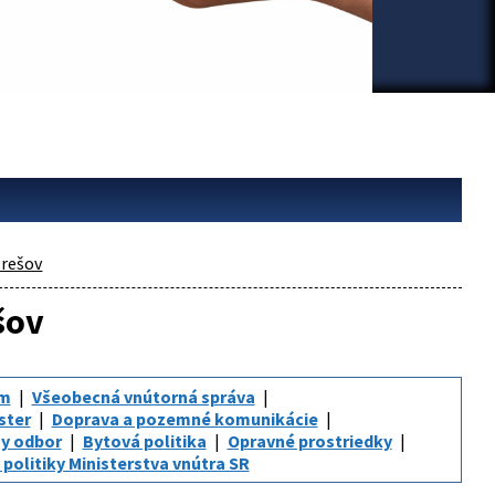
rešov
šov
um
Všeobecná vnútorná správa
ster
Doprava a pozemné komunikácie
y odbor
Bytová politika
Opravné prostriedky
politiky Ministerstva vnútra SR