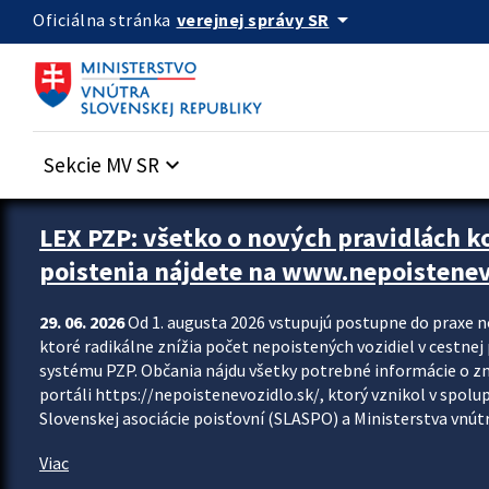
Preskocit na hlavný obsah
arrow_drop_down
verejnej správy SR
Oficiálna stránka
Sekcie MV SR
keyboard_arrow_down
Zastavit automatický posun upútavok
LEX PZP: všetko o nových pravidlách 
poistenia nájdete na www.nepoistenev
29. 06. 2026
Od 1. augusta 2026 vstupujú postupne do praxe 
ktoré radikálne znížia počet nepoistených vozidiel v cestne
systému PZP. Občania nájdu všetky potrebné informácie o 
portáli https://nepoistenevozidlo.sk/, ktorý vznikol v spolu
Slovenskej asociácie poisťovní (SLASPO) a Ministerstva vnútra
Viac