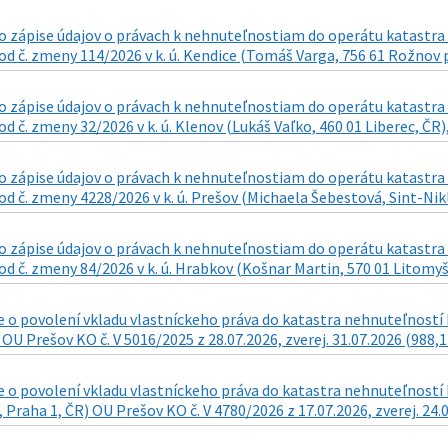
 zápise údajov o právach k nehnuteľnostiam do operátu katastra n
d č. zmeny 114/2026 v k. ú. Kendice (Tomáš Varga, 756 61 Rožnov p
 zápise údajov o právach k nehnuteľnostiam do operátu katastra n
d č. zmeny 32/2026 v k. ú. Klenov (Lukáš Vaľko, 460 01 Liberec, ČR),
 zápise údajov o právach k nehnuteľnostiam do operátu katastra n
d č. zmeny 4228/2026 v k. ú. Prešov (Michaela Šebestová, Sint-Nikla
 zápise údajov o právach k nehnuteľnostiam do operátu katastra n
d č. zmeny 84/2026 v k. ú. Hrabkov (Košnar Martin, 570 01 Litomyšl 
o povolení vkladu vlastníckeho práva do katastra nehnuteľností k
 OU Prešov KO č. V 5016/2025 z 28.07.2026, zverej. 31.07.2026 (988,1
o povolení vkladu vlastníckeho práva do katastra nehnuteľností k n
 Praha 1, ČR) OU Prešov KO č. V 4780/2026 z 17.07.2026, zverej. 24.