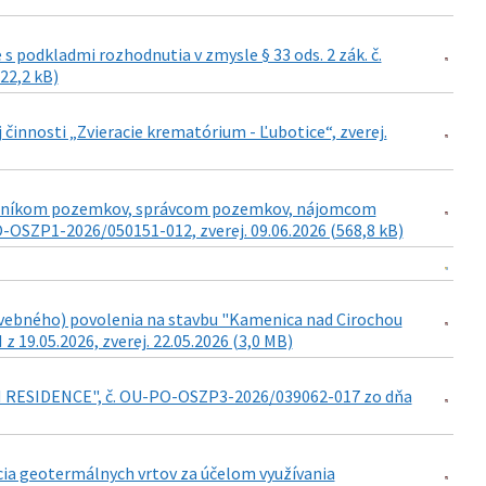
podkladmi rozhodnutia v zmysle § 33 ods. 2 zák. č.
422,2 kB)
j činnosti „Zvieracie krematórium - Ľubotice“, zverej.
lastníkom pozemkov, správcom pozemkov, nájomcom
SZP1-2026/050151-012, zverej. 09.06.2026 (568,8 kB)
vebného) povolenia na stavbu "Kamenica nad Cirochou
9.05.2026, zverej. 22.05.2026 (3,0 MB)
AN RESIDENCE", č. OU-PO-OSZP3-2026/039062-017 zo dňa
cia geotermálnych vrtov za účelom využívania