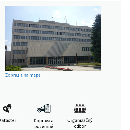
Zobraziť na mape
Kataster
Organizačný
Doprava a
odbor
pozemné