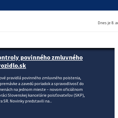
Dnes je 8. 
kontroly povinného zmluvného
ozidlo.sk
nové pravidlá povinného zmluvného poistenia,
j premávke a zavedú poriadok a spravodlivosť do
zmenách na jednom mieste – novom oficiálnom
práci Slovenskej kancelárie poisťovateľov (SKP),
 SR. Novinky predstavili na...