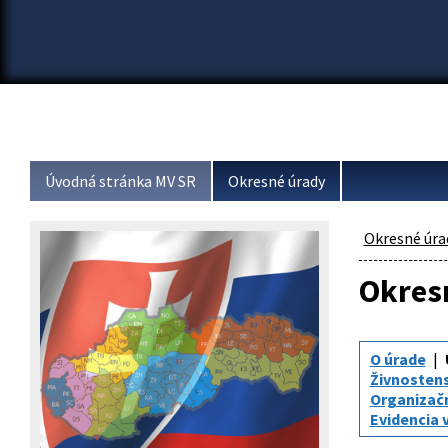
Úvodná stránka MV SR
Okresné úrady
Okresné úra
Okresn
O úrade
Živnosten
Organizač
Evidencia 