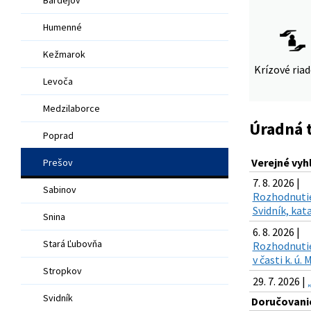
Humenné
Kežmarok
Krízové ria
Levoča
Medzilaborce
Úradná 
Poprad
Verejné vyh
Prešov
7. 8. 2026 |
Sabinov
Rozhodnutie
Svidník, kat
Snina
6. 8. 2026 |
Stará Ľubovňa
Rozhodnutie 
v časti k. ú
Stropkov
29. 7. 2026 |
Svidník
Doručovanie