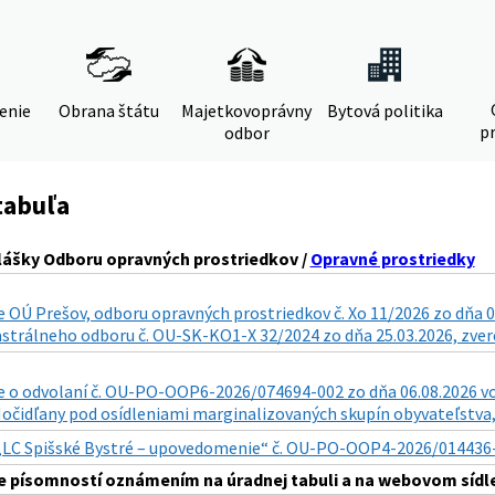
denie
Obrana štátu
Majetkovoprávny
Bytová politika
pr
odbor
tabuľa
lášky Odboru opravných prostriedkov /
Opravné prostriedky
 OÚ Prešov, odboru opravných prostriedkov č. Xo 11/2026 zo dňa 0
astrálneho odboru č. OU-SK-KO1-X 32/2024 zo dňa 25.03.2026, zverej
o odvolaní č. OU-PO-OOP6-2026/074694-002 zo dňa 06.08.2026 vo v
. Močidľany pod osídleniami marginalizovaných skupín obyvateľstva, 
„LC Spišské Bystré – upovedomenie“ č. OU-PO-OOP4-2026/014436-011
 písomností oznámením na úradnej tabuli a na webovom sídle