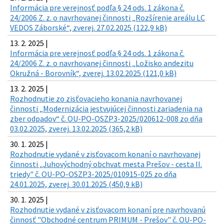
Informácia pre verejnosť podľa § 24 ods. 1 zákona č.
24/2006 Z. z. o navrhovanej činnosti „Rozšírenie areálu LC
VEDOS Záborské“, zverej. 27.02.2025 (122,9 kB)
13. 2. 2025 |
Informácia pre verejnosť podľa § 24 ods. 1 zákona č.
24/2006 Z. z. o navrhovanej činnosti „Ložisko andezitu
Okružná - Borovník“, zverej. 13.02.2025 (121,0 kB)
13. 2. 2025 |
Rozhodnutie zo zisťovacieho konania navrhovanej
činnosti „Modernizácia jestvujúcej činnosti zariadenia na
zber odpadov“ č. OU-PO-OSZP3-2025/020612-008 zo dňa
03.02.2025, zverej. 13.02.2025 (365,2 kB)
30. 1. 2025 |
Rozhodnutie vydané v zisťovacom konaní o navrhovanej
činnosti „Juhovýchodný obchvat mesta Prešov - cesta II.
triedy" č. OU-PO-OSZP3-2025/010915-025 zo dňa
24.01.2025, zverej. 30.01.2025 (450,9 kB)
30. 1. 2025 |
Rozhodnutie vydané v zisťovacom konaní pre navrhovanú
činnosť "Obchodné centrum PRIMUM - Prešov" č. OU-PO-