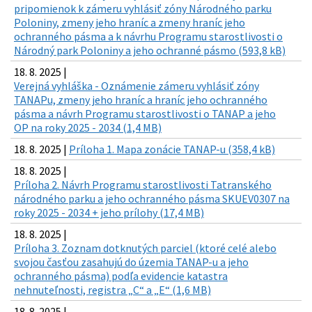
pripomienok k zámeru vyhlásiť zóny Národného parku
Poloniny, zmeny jeho hraníc a zmeny hraníc jeho
ochranného pásma a k návrhu Programu starostlivosti o
Národný park Poloniny a jeho ochranné pásmo (593,8 kB)
18. 8. 2025 |
Verejná vyhláška - Oznámenie zámeru vyhlásiť zóny
TANAPu, zmeny jeho hraníc a hraníc jeho ochranného
pásma a návrh Programu starostlivosti o TANAP a jeho
OP na roky 2025 - 2034 (1,4 MB)
18. 8. 2025 |
Príloha 1. Mapa zonácie TANAP-u (358,4 kB)
18. 8. 2025 |
Príloha 2. Návrh Programu starostlivosti Tatranského
národného parku a jeho ochranného pásma SKUEV0307 na
roky 2025 - 2034 + jeho prílohy (17,4 MB)
18. 8. 2025 |
Príloha 3. Zoznam dotknutých parciel (ktoré celé alebo
svojou časťou zasahujú do územia TANAP-u a jeho
ochranného pásma) podľa evidencie katastra
nehnuteľnosti, registra „C“ a „E“ (1,6 MB)
18. 8. 2025 |