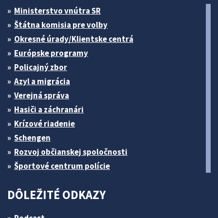
Ministerstvo vnútra SR
Štátna komisia pre volby
Okresné úrady/Klientske centrá
Európske programy
Policajný zbor
Azyl a migrácia
Verejná správa
Hasiči a záchranári
Krízové riadenie
Schengen
Rozvoj občianskej spoločnosti
Športové centrum polície
DÔLEŽITÉ ODKAZY