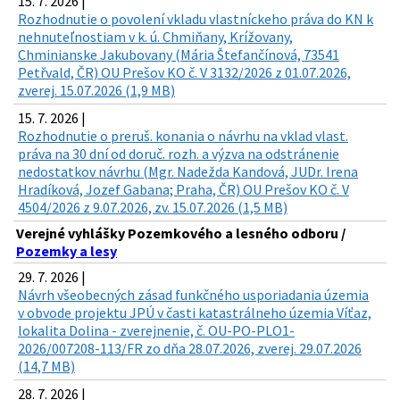
15. 7. 2026 |
Rozhodnutie o povolení vkladu vlastníckeho práva do KN k
nehnuteľnostiam v k. ú. Chmiňany, Krížovany,
Chminianske Jakubovany (Mária Štefančínová, 73541
Petřvald, ČR) OU Prešov KO č. V 3132/2026 z 01.07.2026,
zverej. 15.07.2026 (1,9 MB)
15. 7. 2026 |
Rozhodnutie o preruš. konania o návrhu na vklad vlast.
práva na 30 dní od doruč. rozh. a výzva na odstránenie
nedostatkov návrhu (Mgr. Nadežda Kandová, JUDr. Irena
Hradíková, Jozef Gabana; Praha, ČR) OU Prešov KO č. V
4504/2026 z 9.07.2026, zv. 15.07.2026 (1,5 MB)
Verejné vyhlášky Pozemkového a lesného odboru /
Pozemky a lesy
29. 7. 2026 |
Návrh všeobecných zásad funkčného usporiadania územia
v obvode projektu JPÚ v časti katastrálneho územia Víťaz,
lokalita Dolina - zverejnenie, č. OU-PO-PLO1-
2026/007208-113/FR zo dňa 28.07.2026, zverej. 29.07.2026
(14,7 MB)
28. 7. 2026 |