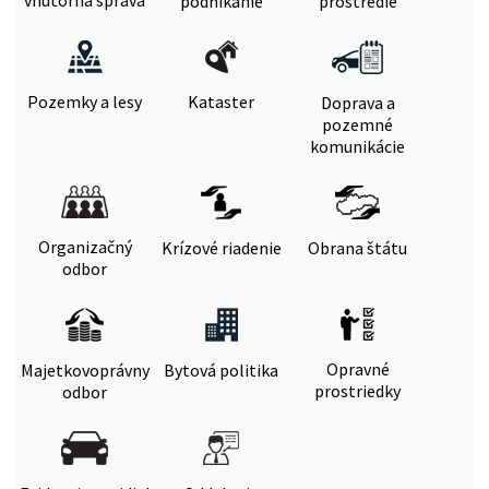
vnútorná správa
podnikanie
prostredie
Pozemky a lesy
Kataster
Doprava a
pozemné
komunikácie
Organizačný
Krízové riadenie
Obrana štátu
odbor
Opravné
Majetkovoprávny
Bytová politika
prostriedky
odbor