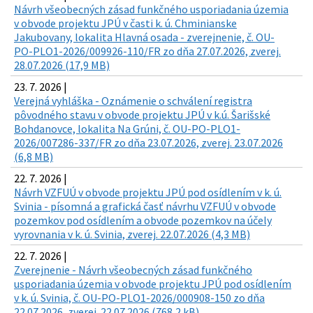
Návrh všeobecných zásad funkčného usporiadania územia
v obvode projektu JPÚ v časti k. ú. Chminianske
Jakubovany, lokalita Hlavná osada - zverejnenie, č. OU-
PO-PLO1-2026/009926-110/FR zo dňa 27.07.2026, zverej.
28.07.2026 (17,9 MB)
23. 7. 2026 |
Verejná vyhláška - Oznámenie o schválení registra
pôvodného stavu v obvode projektu JPÚ v k.ú. Šarišské
Bohdanovce, lokalita Na Grúni, č. OU-PO-PLO1-
2026/007286-337/FR zo dňa 23.07.2026, zverej. 23.07.2026
(6,8 MB)
22. 7. 2026 |
Návrh VZFUÚ v obvode projektu JPÚ pod osídlením v k. ú.
Svinia - písomná a grafická časť návrhu VZFUÚ v obvode
pozemkov pod osídlením a obvode pozemkov na účely
vyrovnania v k. ú. Svinia, zverej. 22.07.2026 (4,3 MB)
22. 7. 2026 |
Zverejnenie - Návrh všeobecných zásad funkčného
usporiadania územia v obvode projektu JPÚ pod osídlením
v k. ú. Svinia, č. OU-PO-PLO1-2026/000908-150 zo dňa
22.07.2026, zverej. 22.07.2026 (768,2 kB)