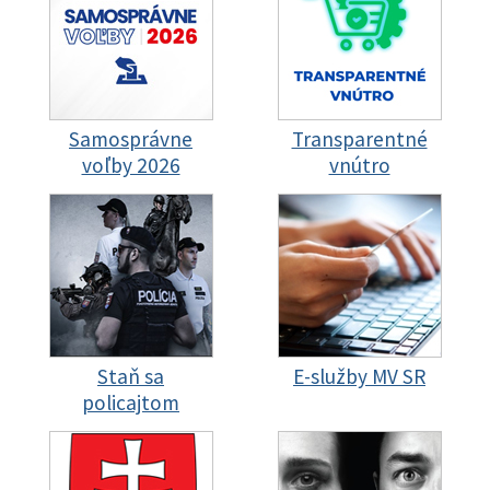
Samosprávne
Transparentné
voľby 2026
vnútro
Staň sa
E-služby MV SR
policajtom