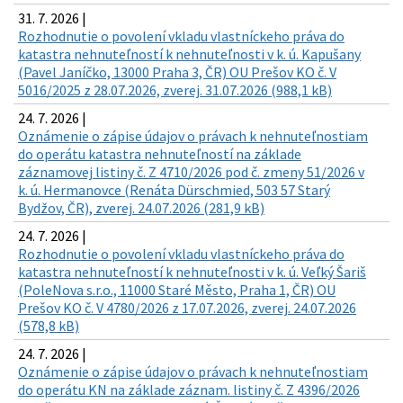
31. 7. 2026 |
Rozhodnutie o povolení vkladu vlastníckeho práva do
katastra nehnuteľností k nehnuteľnosti v k. ú. Kapušany
(Pavel Janíčko, 13000 Praha 3, ČR) OU Prešov KO č. V
5016/2025 z 28.07.2026, zverej. 31.07.2026 (988,1 kB)
24. 7. 2026 |
Oznámenie o zápise údajov o právach k nehnuteľnostiam
do operátu katastra nehnuteľností na základe
záznamovej listiny č. Z 4710/2026 pod č. zmeny 51/2026 v
k. ú. Hermanovce (Renáta Dürschmied, 503 57 Starý
Bydžov, ČR), zverej. 24.07.2026 (281,9 kB)
24. 7. 2026 |
Rozhodnutie o povolení vkladu vlastníckeho práva do
katastra nehnuteľností k nehnuteľnosti v k. ú. Veľký Šariš
(PoleNova s.r.o., 11000 Staré Město, Praha 1, ČR) OU
Prešov KO č. V 4780/2026 z 17.07.2026, zverej. 24.07.2026
(578,8 kB)
24. 7. 2026 |
Oznámenie o zápise údajov o právach k nehnuteľnostiam
do operátu KN na základe záznam. listiny č. Z 4396/2026