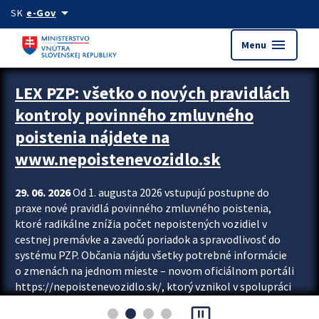
Preskocit na hlavný obsah
arrow_drop_down
SK
e-Gov
menu
Menu
Zastavit automatický posun upútavok
LEX PZP: všetko o nových pravidlách
kontroly povinného zmluvného
poistenia nájdete na
www.nepoistenevozidlo.sk
29. 06. 2026
Od 1. augusta 2026 vstupujú postupne do
praxe nové pravidlá povinného zmluvného poistenia,
ktoré radikálne znížia počet nepoistených vozidiel v
cestnej premávke a zavedú poriadok a spravodlivosť do
systému PZP. Občania nájdu všetky potrebné informácie
o zmenách na jednom mieste – novom oficiálnom portáli
https://nepoistenevozidlo.sk/, ktorý vznikol v spolupráci
Slovenskej kancelárie poisťovateľov (SKP), Slovenskej
pause_presentation
asociácie poisťovní (SLASPO) a Ministerstva vnútra SR.