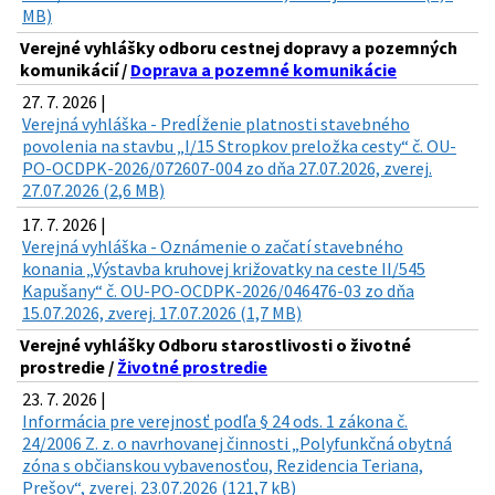
MB)
Verejné vyhlášky odboru cestnej dopravy a pozemných
komunikácií /
Doprava a pozemné komunikácie
27. 7. 2026 |
Verejná vyhláška - Predĺženie platnosti stavebného
povolenia na stavbu „I/15 Stropkov preložka cesty“ č. OU-
PO-OCDPK-2026/072607-004 zo dňa 27.07.2026, zverej.
27.07.2026 (2,6 MB)
17. 7. 2026 |
Verejná vyhláška - Oznámenie o začatí stavebného
konania „Výstavba kruhovej križovatky na ceste II/545
Kapušany“ č. OU-PO-OCDPK-2026/046476-03 zo dňa
15.07.2026, zverej. 17.07.2026 (1,7 MB)
Verejné vyhlášky Odboru starostlivosti o životné
prostredie /
Životné prostredie
23. 7. 2026 |
Informácia pre verejnosť podľa § 24 ods. 1 zákona č.
24/2006 Z. z. o navrhovanej činnosti „Polyfunkčná obytná
zóna s občianskou vybavenosťou, Rezidencia Teriana,
Prešov“, zverej. 23.07.2026 (121,7 kB)