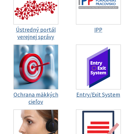
Ústredný portál
IPP
verejnej správy
Ochrana mäkkých
Entry/Exit System
cieľov