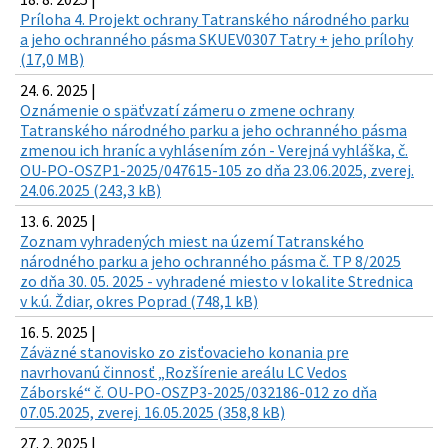
Príloha 4. Projekt ochrany Tatranského národného parku
a jeho ochranného pásma SKUEV0307 Tatry + jeho prílohy
(17,0 MB)
24. 6. 2025 |
Oznámenie o späťvzatí zámeru o zmene ochrany
Tatranského národného parku a jeho ochranného pásma
zmenou ich hraníc a vyhlásením zón - Verejná vyhláška, č.
OU-PO-OSZP1-2025/047615-105 zo dňa 23.06.2025, zverej.
24.06.2025 (243,3 kB)
13. 6. 2025 |
Zoznam vyhradených miest na území Tatranského
národného parku a jeho ochranného pásma č. TP 8/2025
zo dňa 30. 05. 2025 - vyhradené miesto v lokalite Strednica
v k.ú. Ždiar, okres Poprad (748,1 kB)
16. 5. 2025 |
Záväzné stanovisko zo zisťovacieho konania pre
navrhovanú činnosť „Rozšírenie areálu LC Vedos
Záborské“ č. OU-PO-OSZP3-2025/032186-012 zo dňa
07.05.2025, zverej. 16.05.2025 (358,8 kB)
27. 2. 2025 |