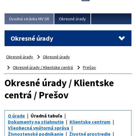
Novinky predstavili na...
Viac
Úvodná stránka MV SR
Okresné úrady
Okresné úrady
Okresné úrady
Okresné úrady
Okresné úrady / Klientske centrá
Prešov
Okresné úrady / Klientske
centrá / Prešov
O úrade
Úradná tabuľa
Dokumenty na stiahnutie
Klientske centrum
Všeobecná vnútorná správa
Živnostenské podnikanie
Životné prostredie