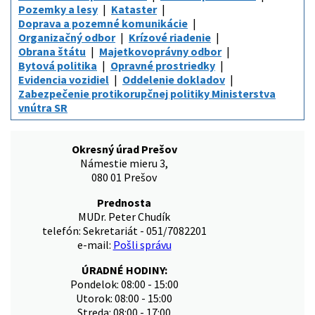
Pozemky a lesy
Kataster
Doprava a pozemné komunikácie
Organizačný odbor
Krízové riadenie
Obrana štátu
Majetkovoprávny odbor
Bytová politika
Opravné prostriedky
Evidencia vozidiel
Oddelenie dokladov
Zabezpečenie protikorupčnej politiky Ministerstva
vnútra SR
Okresný úrad Prešov
Námestie mieru 3,
080 01 Prešov
Prednosta
MUDr. Peter Chudík
telefón: Sekretariát - 051/7082201
e-mail:
Pošli správu
ÚRADNÉ HODINY:
Pondelok: 08:00 - 15:00
Utorok: 08:00 - 15:00
Streda: 08:00 - 17:00