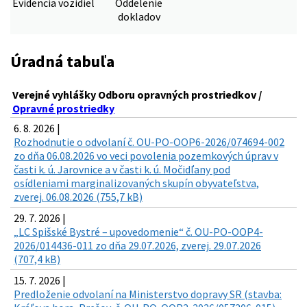
Evidencia vozidiel
Oddelenie
dokladov
Úradná tabuľa
Verejné vyhlášky Odboru opravných prostriedkov /
Opravné prostriedky
6. 8. 2026 |
Rozhodnutie o odvolaní č. OU-PO-OOP6-2026/074694-002
zo dňa 06.08.2026 vo veci povolenia pozemkových úprav v
časti k. ú. Jarovnice a v časti k. ú. Močidľany pod
osídleniami marginalizovaných skupín obyvateľstva,
zverej. 06.08.2026 (755,7 kB)
29. 7. 2026 |
„LC Spišské Bystré – upovedomenie“ č. OU-PO-OOP4-
2026/014436-011 zo dňa 29.07.2026, zverej. 29.07.2026
(707,4 kB)
15. 7. 2026 |
Predloženie odvolaní na Ministerstvo dopravy SR (stavba: