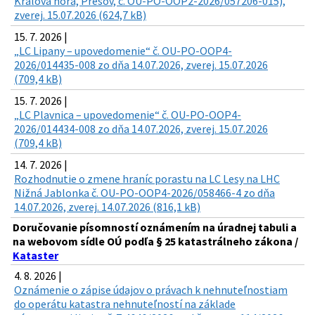
Kráľova hora, Prešov, č. OU-PO-OOP2-2026/057206-015),
zverej. 15.07.2026 (624,7 kB)
15. 7. 2026 |
„LC Lipany – upovedomenie“ č. OU-PO-OOP4-
2026/014435-008 zo dňa 14.07.2026, zverej. 15.07.2026
(709,4 kB)
15. 7. 2026 |
„LC Plavnica – upovedomenie“ č. OU-PO-OOP4-
2026/014434-008 zo dňa 14.07.2026, zverej. 15.07.2026
(709,4 kB)
14. 7. 2026 |
Rozhodnutie o zmene hraníc porastu na LC Lesy na LHC
Nižná Jablonka č. OU-PO-OOP4-2026/058466-4 zo dňa
14.07.2026, zverej. 14.07.2026 (816,1 kB)
Doručovanie písomností oznámením na úradnej tabuli a
na webovom sídle OÚ podľa § 25 katastrálneho zákona /
Kataster
4. 8. 2026 |
Oznámenie o zápise údajov o právach k nehnuteľnostiam
do operátu katastra nehnuteľností na základe