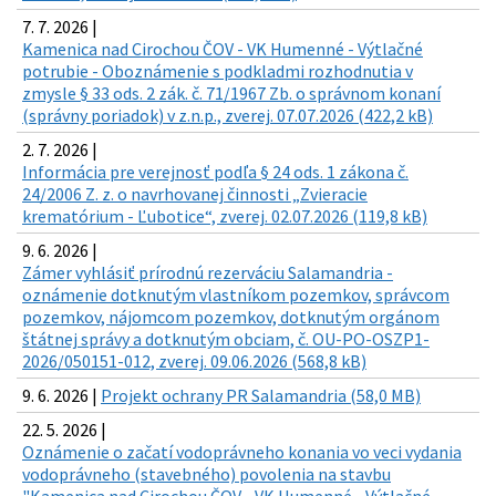
7. 7. 2026 |
Kamenica nad Cirochou ČOV - VK Humenné - Výtlačné
potrubie - Oboznámenie s podkladmi rozhodnutia v
zmysle § 33 ods. 2 zák. č. 71/1967 Zb. o správnom konaní
(správny poriadok) v z.n.p., zverej. 07.07.2026 (422,2 kB)
2. 7. 2026 |
Informácia pre verejnosť podľa § 24 ods. 1 zákona č.
24/2006 Z. z. o navrhovanej činnosti „Zvieracie
krematórium - Ľubotice“, zverej. 02.07.2026 (119,8 kB)
9. 6. 2026 |
Zámer vyhlásiť prírodnú rezerváciu Salamandria -
oznámenie dotknutým vlastníkom pozemkov, správcom
pozemkov, nájomcom pozemkov, dotknutým orgánom
štátnej správy a dotknutým obciam, č. OU-PO-OSZP1-
2026/050151-012, zverej. 09.06.2026 (568,8 kB)
9. 6. 2026 |
Projekt ochrany PR Salamandria (58,0 MB)
22. 5. 2026 |
Oznámenie o začatí vodoprávneho konania vo veci vydania
vodoprávneho (stavebného) povolenia na stavbu