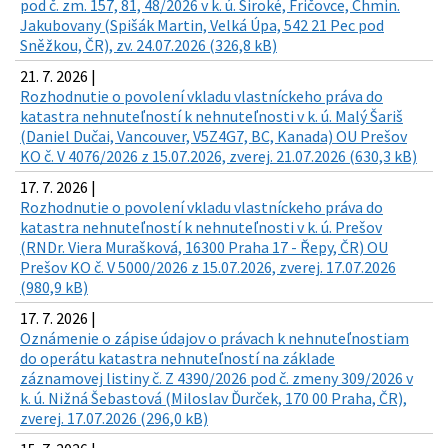
pod č. zm. 157, 81, 48/2026 v k. ú. Široké, Fričovce, Chmin.
Jakubovany (Spišák Martin, Velká Úpa, 542 21 Pec pod
Sněžkou, ČR), zv. 24.07.2026 (326,8 kB)
21. 7. 2026 |
Rozhodnutie o povolení vkladu vlastníckeho práva do
katastra nehnuteľností k nehnuteľnosti v k. ú. Malý Šariš
(Daniel Dučai, Vancouver, V5Z4G7, BC, Kanada) OU Prešov
KO č. V 4076/2026 z 15.07.2026, zverej. 21.07.2026 (630,3 kB)
17. 7. 2026 |
Rozhodnutie o povolení vkladu vlastníckeho práva do
katastra nehnuteľností k nehnuteľnosti v k. ú. Prešov
(RNDr. Viera Murašková, 16300 Praha 17 - Řepy, ČR) OU
Prešov KO č. V 5000/2026 z 15.07.2026, zverej. 17.07.2026
(980,9 kB)
17. 7. 2026 |
Oznámenie o zápise údajov o právach k nehnuteľnostiam
do operátu katastra nehnuteľností na základe
záznamovej listiny č. Z 4390/2026 pod č. zmeny 309/2026 v
k. ú. Nižná Šebastová (Miloslav Ďurček, 170 00 Praha, ČR),
zverej. 17.07.2026 (296,0 kB)