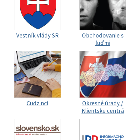
Vestník vlády SR
Obchodovanie s
ľuďmi
Cudzinci
Okresné úrady /
Klientske centrá