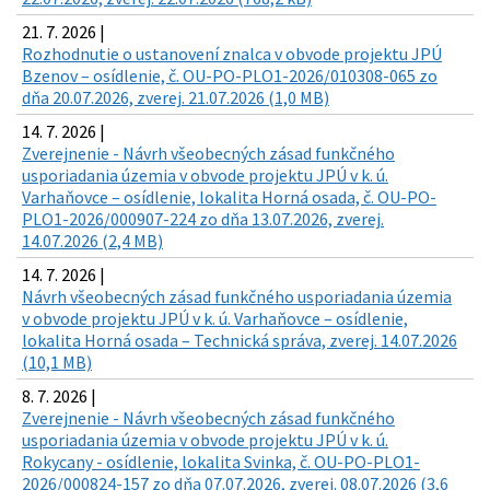
21. 7. 2026 |
Rozhodnutie o ustanovení znalca v obvode projektu JPÚ
Bzenov – osídlenie, č. OU-PO-PLO1-2026/010308-065 zo
dňa 20.07.2026, zverej. 21.07.2026 (1,0 MB)
14. 7. 2026 |
Zverejnenie - Návrh všeobecných zásad funkčného
usporiadania územia v obvode projektu JPÚ v k. ú.
Varhaňovce – osídlenie, lokalita Horná osada, č. OU-PO-
PLO1-2026/000907-224 zo dňa 13.07.2026, zverej.
14.07.2026 (2,4 MB)
14. 7. 2026 |
Návrh všeobecných zásad funkčného usporiadania územia
v obvode projektu JPÚ v k. ú. Varhaňovce – osídlenie,
lokalita Horná osada – Technická správa, zverej. 14.07.2026
(10,1 MB)
8. 7. 2026 |
Zverejnenie - Návrh všeobecných zásad funkčného
usporiadania územia v obvode projektu JPÚ v k. ú.
Rokycany - osídlenie, lokalita Svinka, č. OU-PO-PLO1-
2026/000824-157 zo dňa 07.07.2026, zverej. 08.07.2026 (3,6