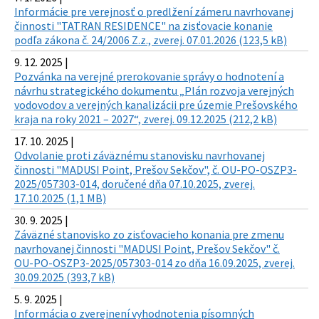
Informácie pre verejnosť o predlžení zámeru navrhovanej
činnosti "TATRAN RESIDENCE" na zisťovacie konanie
podľa zákona č. 24/2006 Z.z., zverej. 07.01.2026 (123,5 kB)
9. 12. 2025 |
Pozvánka na verejné prerokovanie správy o hodnotení a
návrhu strategického dokumentu „Plán rozvoja verejných
vodovodov a verejných kanalizácii pre územie Prešovského
kraja na roky 2021 – 2027“, zverej. 09.12.2025 (212,2 kB)
17. 10. 2025 |
Odvolanie proti záväznému stanovisku navrhovanej
činnosti "MADUSI Point, Prešov Sekčov", č. OU-PO-OSZP3-
2025/057303-014, doručené dňa 07.10.2025, zverej.
17.10.2025 (1,1 MB)
30. 9. 2025 |
Záväzné stanovisko zo zisťovacieho konania pre zmenu
navrhovanej činnosti "MADUSI Point, Prešov Sekčov" č.
OU-PO-OSZP3-2025/057303-014 zo dňa 16.09.2025, zverej.
30.09.2025 (393,7 kB)
5. 9. 2025 |
Informácia o zverejnení vyhodnotenia písomných