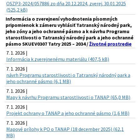
OSZP3-2024/057886 zo dňa 20.12.2024, zverej. 30.01.2025
(525,2 kB)
Informácia o zverejnení vyhodnotenia písomných
pripomienok k zámeru vyhlásiť Tatranský národný park,
jeho zóny a jeho ochranné pásmo a k návrhu Programu
starostlivosti o Tatranský národný park a jeho ochranné
pásmo SKUEV0307 Tatry 2025 – 2034 /
Životné prostredie
7. 1. 2026 |
Informácia k zverejnenému materiálu (407,5 kB)
7. 1. 2026 |
návrh Programu starostlivosti o Tatranský národný park a
jeho ochranné pásmo (6,1 MB)
7. 1. 2026 |
Mapy k návrhu Programu starostlivosti o TANAP (65,0 MB)
7. 1. 2026 |
Projekt ochrany o TANAP a jeho ochranné pásmo (1,6 MB)
7. 1. 2026 |
Mapové prílohy k PO o TANAP (18 december 2025) (62,1
MB)