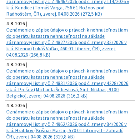
záznamovej listiny č. Z 4646/2026 pod č. zmeny 114/2026 v
k. ú. Kendice (Tomáš Varga, 756 61 Rožnov pod
Radhoštěm, ČR), zverej. 04.08.2026 (272,5 kB)
4. 8. 2026 |
Oznámenie o zápise údajov o právach k nehnuteľnostiam
do operátu katastra nehnuteľností na základe
záznamovej listiny č. Z 4827/2026 pod č. zmeny 32/2026 v
k. ú. Klenov (Lukáš Vaľko, 460 01 Liberec, ČR), zverej.
04.08.2026 (266,8 kB)
4. 8. 2026 |
Oznámenie o zápise údajov o právach k nehnuteľnostiam
do operátu katastra nehnuteľností na základe
záznamovej listiny č. Z 4831/2026 pod č. zmeny 4228/2026
v k. ú. Prešov (Michaela Šebestová, Sint-Niklaas, 9100
Belgicko), zverej. 04.08.2026 (316,2 kB)
4. 8. 2026 |
Oznámenie o zápise údajov o právach k nehnuteľnostiam
do operátu katastra nehnuteľností na základe
záznamovej listiny č. Z 4962/2026 pod č. zmeny 84/2026 v
k. ú. Hrabkov (Košnar Martin, 570 01 Litomyšl - Zahradí,
ČR), zverej. 04.08.2026 (319,8 kB)