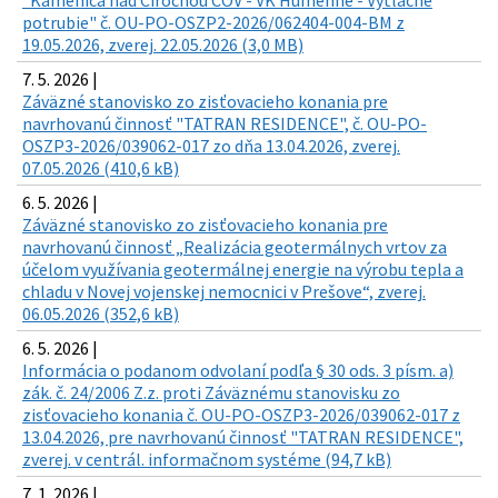
"Kamenica nad Cirochou ČOV - VK Humenné - Výtlačné
potrubie" č. OU-PO-OSZP2-2026/062404-004-BM z
19.05.2026, zverej. 22.05.2026 (3,0 MB)
7. 5. 2026 |
Záväzné stanovisko zo zisťovacieho konania pre
navrhovanú činnosť "TATRAN RESIDENCE", č. OU-PO-
OSZP3-2026/039062-017 zo dňa 13.04.2026, zverej.
07.05.2026 (410,6 kB)
6. 5. 2026 |
Záväzné stanovisko zo zisťovacieho konania pre
navrhovanú činnosť „Realizácia geotermálnych vrtov za
účelom využívania geotermálnej energie na výrobu tepla a
chladu v Novej vojenskej nemocnici v Prešove“, zverej.
06.05.2026 (352,6 kB)
6. 5. 2026 |
Informácia o podanom odvolaní podľa § 30 ods. 3 písm. a)
zák. č. 24/2006 Z.z. proti Záväznému stanovisku zo
zisťovacieho konania č. OU-PO-OSZP3-2026/039062-017 z
13.04.2026, pre navrhovanú činnosť "TATRAN RESIDENCE",
zverej. v centrál. informačnom systéme (94,7 kB)
7. 1. 2026 |