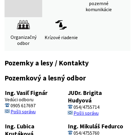
pozemné
komunikácie
Organizačný
Krízové riadenie
odbor
Pozemky a lesy / Kontakty
Pozemkový a lesný odbor
Ing. Vasiľ Fignár
JUDr. Brigita
Vedúci odboru
Hudyová
0905 617697
054/4755714
Pošli správu
Pošli správu
Ing. Ľubica
Ing. Mikuláš Fedurco
Krutáková
054/4755760