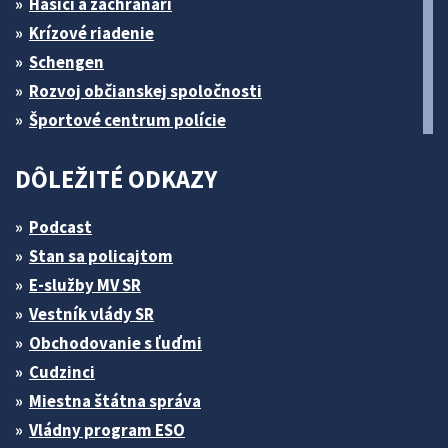
Hasiči a záchranári
Krízové riadenie
Schengen
Rozvoj občianskej spoločnosti
Športové centrum polície
DÔLEŽITÉ ODKAZY
Podcast
Stan sa policajtom
E-služby MV SR
Vestník vlády SR
Obchodovanie s ľuďmi
Cudzinci
Miestna štátna správa
Vládny program ESO