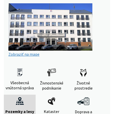
Zobraziť na mape
Všeobecná
Živnostenské
Životné
vnútorná správa
podnikanie
prostredie
Pozemky a lesy
Kataster
Doprava a