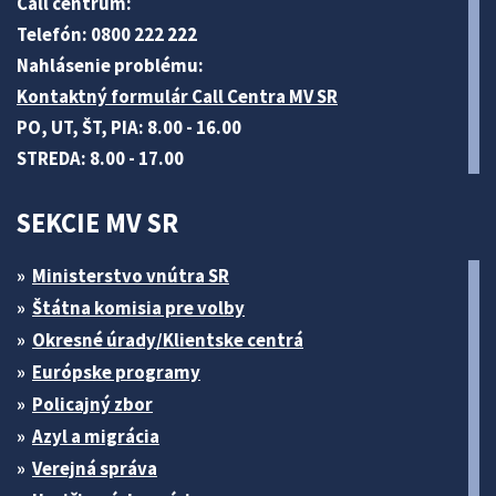
Call centrum:
Telefón: 0800 222 222
Nahlásenie problému:
Kontaktný formulár Call Centra MV SR
PO, UT, ŠT, PIA: 8.00 - 16.00
STREDA: 8.00 - 17.00
SEKCIE MV SR
Ministerstvo vnútra SR
Štátna komisia pre volby
Okresné úrady/Klientske centrá
Európske programy
Policajný zbor
Azyl a migrácia
Verejná správa