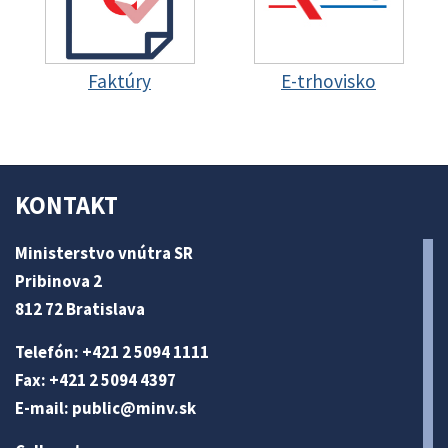
Faktúry
E-trhovisko
KONTAKT
Ministerstvo vnútra SR
Pribinova 2
812 72 Bratislava
Telefón: +421 2 5094 1111
Fax: +421 2 5094 4397
E-mail:
public@minv
.sk