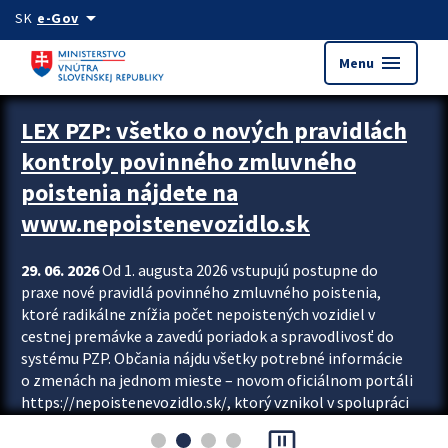
Preskocit na hlavný obsah
arrow_drop_down
SK
e-Gov
menu
Menu
Zastavit automatický posun upútavok
LEX PZP: všetko o nových pravidlách
kontroly povinného zmluvného
poistenia nájdete na
www.nepoistenevozidlo.sk
29. 06. 2026
Od 1. augusta 2026 vstupujú postupne do
praxe nové pravidlá povinného zmluvného poistenia,
ktoré radikálne znížia počet nepoistených vozidiel v
cestnej premávke a zavedú poriadok a spravodlivosť do
systému PZP. Občania nájdu všetky potrebné informácie
o zmenách na jednom mieste – novom oficiálnom portáli
https://nepoistenevozidlo.sk/, ktorý vznikol v spolupráci
Slovenskej kancelárie poisťovateľov (SKP), Slovenskej
pause_presentation
asociácie poisťovní (SLASPO) a Ministerstva vnútra SR.