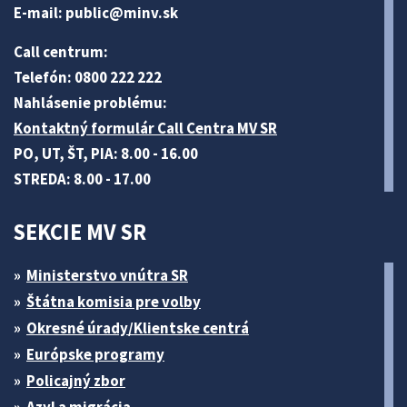
E-mail:
public@minv
.sk
Call centrum:
Telefón: 0800 222 222
Nahlásenie problému:
Kontaktný formulár Call Centra MV SR
PO, UT, ŠT, PIA: 8.00 - 16.00
STREDA: 8.00 - 17.00
SEKCIE MV SR
Ministerstvo vnútra SR
Štátna komisia pre volby
Okresné úrady/Klientske centrá
Európske programy
Policajný zbor
Azyl a migrácia