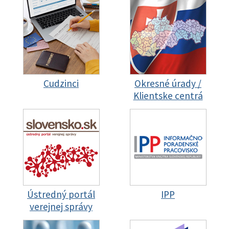
Cudzinci
Okresné úrady /
Klientske centrá
Ústredný portál
IPP
verejnej správy