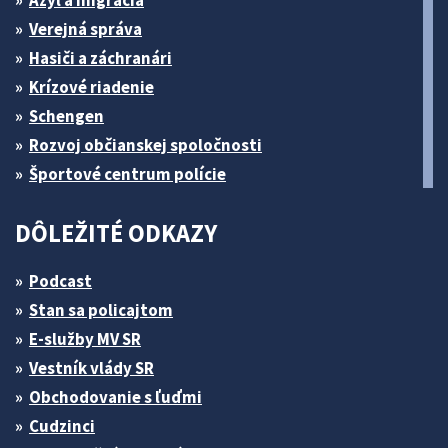
Verejná správa
Hasiči a záchranári
Krízové riadenie
Schengen
Rozvoj občianskej spoločnosti
Športové centrum polície
DÔLEŽITÉ ODKAZY
Podcast
Stan sa policajtom
E-služby MV SR
Vestník vlády SR
Obchodovanie s ľuďmi
Cudzinci