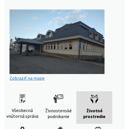
Zobraziť na mape
Všeobecná
Živnostenské
Životné
vnútorná správa
podnikanie
prostredie