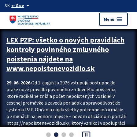
Preskocit na hlavný obsah
arrow_drop_down
SK
e-Gov
menu
Menu
Zastavit automatický posun upútavok
LEX PZP: všetko o nových pravidlách
kontroly povinného zmluvného
poistenia nájdete na
www.nepoistenevozidlo.sk
29. 06. 2026
Od 1. augusta 2026 vstupujú postupne do
praxe nové pravidlá povinného zmluvného poistenia,
ktoré radikálne znížia počet nepoistených vozidiel v
cestnej premávke a zavedú poriadok a spravodlivosť do
systému PZP. Občania nájdu všetky potrebné informácie
o zmenách na jednom mieste – novom oficiálnom portáli
https://nepoistenevozidlo.sk/, ktorý vznikol v spolupráci
Slovenskej kancelárie poisťovateľov (SKP), Slovenskej
pause_presentation
asociácie poisťovní (SLASPO) a Ministerstva vnútra SR.