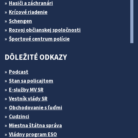
Hasiči a záchranári
Krízové riadenie
Schengen
Rozvoj občianskej spoločnosti
Športové centrum polície
DÔLEŽITÉ ODKAZY
Podcast
Stan sa policajtom
E-služby MV SR
Vestník vlády SR
Obchodovanie s ľuďmi
Cudzinci
Miestna štátna správa
Vládny program ESO