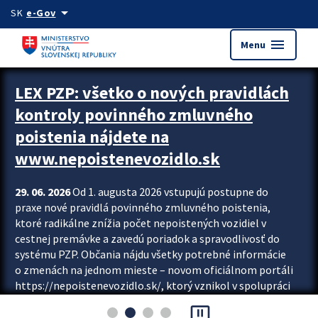
Preskocit na hlavný obsah
arrow_drop_down
SK
e-Gov
menu
Menu
Zastavit automatický posun upútavok
LEX PZP: všetko o nových pravidlách
kontroly povinného zmluvného
poistenia nájdete na
www.nepoistenevozidlo.sk
29. 06. 2026
Od 1. augusta 2026 vstupujú postupne do
praxe nové pravidlá povinného zmluvného poistenia,
ktoré radikálne znížia počet nepoistených vozidiel v
cestnej premávke a zavedú poriadok a spravodlivosť do
systému PZP. Občania nájdu všetky potrebné informácie
o zmenách na jednom mieste – novom oficiálnom portáli
https://nepoistenevozidlo.sk/, ktorý vznikol v spolupráci
Slovenskej kancelárie poisťovateľov (SKP), Slovenskej
pause_presentation
asociácie poisťovní (SLASPO) a Ministerstva vnútra SR.