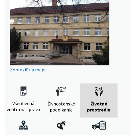
Zobraziť na mape
Všeobecná
Živnostenské
Životné
vnútorná správa
podnikanie
prostredie