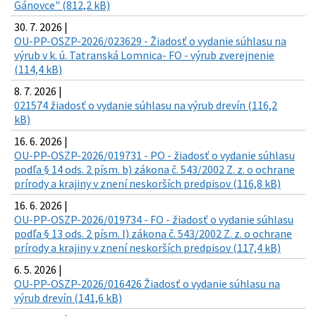
Gánovce" (812,2 kB)
30. 7. 2026 |
OU-PP-OSZP-2026/023629 - Žiadosť o vydanie súhlasu na
výrub v k. ú. Tatranská Lomnica- FO - výrub zverejnenie
(114,4 kB)
8. 7. 2026 |
021574 žiadosť o vydanie súhlasu na výrub drevín (116,2
kB)
16. 6. 2026 |
OU-PP-OSZP-2026/019731 - PO - žiadosť o vydanie súhlasu
podľa § 14 ods. 2 písm. b) zákona č. 543/2002 Z. z. o ochrane
prírody a krajiny v znení neskorších predpisov (116,8 kB)
16. 6. 2026 |
OU-PP-OSZP-2026/019734 - FO - žiadosť o vydanie súhlasu
podľa § 13 ods. 2 písm. l) zákona č. 543/2002 Z. z. o ochrane
prírody a krajiny v znení neskorších predpisov (117,4 kB)
6. 5. 2026 |
OU-PP-OSZP-2026/016426 Žiadosť o vydanie súhlasu na
výrub drevín (141,6 kB)