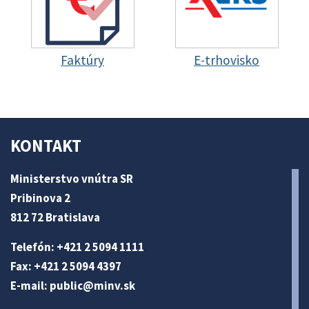
Faktúry
E-trhovisko
KONTAKT
Ministerstvo vnútra SR
Pribinova 2
812 72 Bratislava
Telefón: +421 2 5094 1111
Fax: +421 2 5094 4397
E-mail:
public@minv
.sk