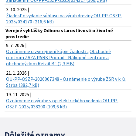
zariadením OU-PP-OSZP-2025/034327 (306,2 kB)
3. 10. 2025 |
Žiadosť o vydanie súhlasu na výrub dreviny OU-PP-OSZP-
2025/034170 (216,6 kB)
Verejné vyhlášky Odboru starostlivosti o životné
prostredie
9. 7. 2026 |
Oznámenie o zverejnení kópie žiadosti ,,Obchodné
centrum ZAZA PARK Poprad - Nákupné centrum a
obchodný dom Retail B" (2,3 MB)
21. 1. 2026 |
OU-PP-OSZP-2026007348 - Oznámenie o výrube ŽSR v k. ú.
Štrba (382,7 kB)
19. 11. 2025 |
Oznámenie o výrube v op elektrického vedenia OU-PP-
OSZP-2025/038200 (109,6 kB)
Dôležité oznamy