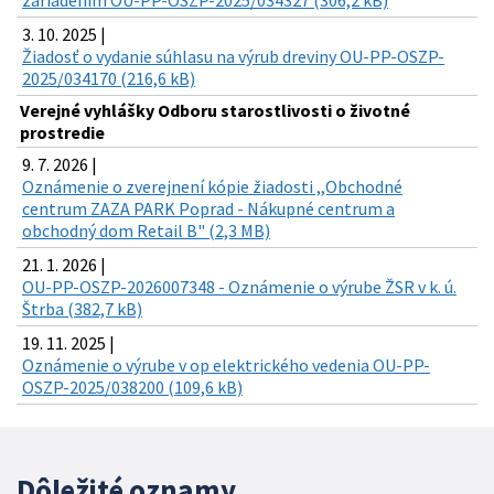
zariadením OU-PP-OSZP-2025/034327 (306,2 kB)
3. 10. 2025 |
Žiadosť o vydanie súhlasu na výrub dreviny OU-PP-OSZP-
2025/034170 (216,6 kB)
Verejné vyhlášky Odboru starostlivosti o životné
prostredie
9. 7. 2026 |
Oznámenie o zverejnení kópie žiadosti ,,Obchodné
centrum ZAZA PARK Poprad - Nákupné centrum a
obchodný dom Retail B" (2,3 MB)
21. 1. 2026 |
OU-PP-OSZP-2026007348 - Oznámenie o výrube ŽSR v k. ú.
Štrba (382,7 kB)
19. 11. 2025 |
Oznámenie o výrube v op elektrického vedenia OU-PP-
OSZP-2025/038200 (109,6 kB)
Dôležité oznamy