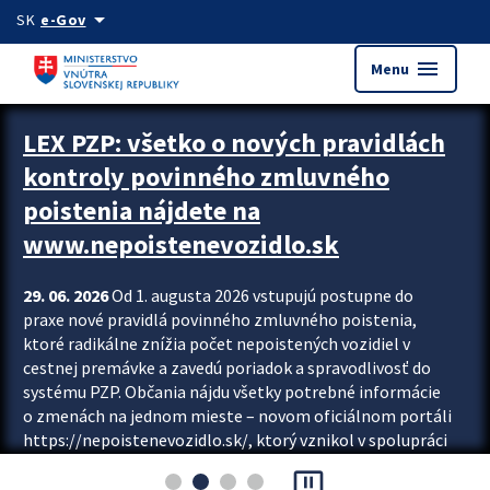
Preskocit na hlavný obsah
arrow_drop_down
SK
e-Gov
menu
Menu
Zastavit automatický posun upútavok
LEX PZP: všetko o nových pravidlách
kontroly povinného zmluvného
poistenia nájdete na
www.nepoistenevozidlo.sk
29. 06. 2026
Od 1. augusta 2026 vstupujú postupne do
praxe nové pravidlá povinného zmluvného poistenia,
ktoré radikálne znížia počet nepoistených vozidiel v
cestnej premávke a zavedú poriadok a spravodlivosť do
systému PZP. Občania nájdu všetky potrebné informácie
o zmenách na jednom mieste – novom oficiálnom portáli
https://nepoistenevozidlo.sk/, ktorý vznikol v spolupráci
Slovenskej kancelárie poisťovateľov (SKP), Slovenskej
pause_presentation
asociácie poisťovní (SLASPO) a Ministerstva vnútra SR.