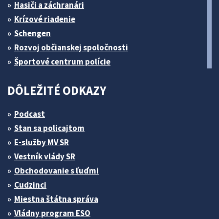
Hasiči a záchranári
Krízové riadenie
Schengen
Rozvoj občianskej spoločnosti
Športové centrum polície
DÔLEŽITÉ ODKAZY
Podcast
Stan sa policajtom
E-služby MV SR
Vestník vlády SR
Obchodovanie s ľuďmi
Cudzinci
Miestna štátna správa
Vládny program ESO