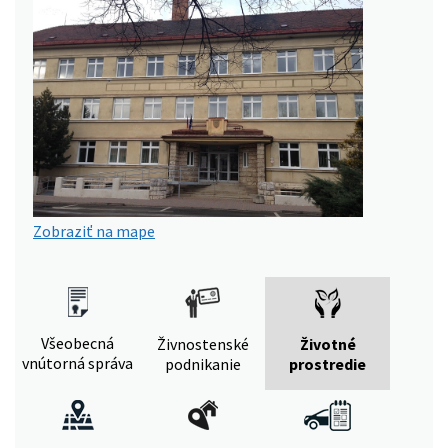
Zobraziť na mape
Všeobecná
Živnostenské
Životné
vnútorná správa
podnikanie
prostredie