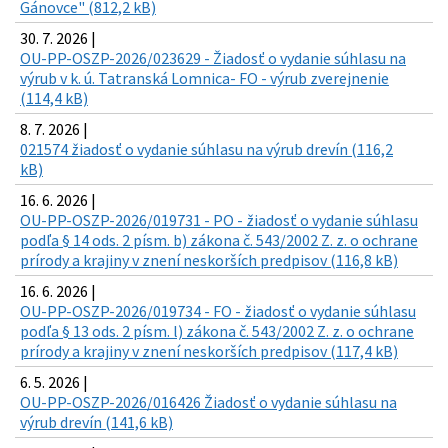
Gánovce" (812,2 kB)
30. 7. 2026 |
OU-PP-OSZP-2026/023629 - Žiadosť o vydanie súhlasu na
výrub v k. ú. Tatranská Lomnica- FO - výrub zverejnenie
(114,4 kB)
8. 7. 2026 |
021574 žiadosť o vydanie súhlasu na výrub drevín (116,2
kB)
16. 6. 2026 |
OU-PP-OSZP-2026/019731 - PO - žiadosť o vydanie súhlasu
podľa § 14 ods. 2 písm. b) zákona č. 543/2002 Z. z. o ochrane
prírody a krajiny v znení neskorších predpisov (116,8 kB)
16. 6. 2026 |
OU-PP-OSZP-2026/019734 - FO - žiadosť o vydanie súhlasu
podľa § 13 ods. 2 písm. l) zákona č. 543/2002 Z. z. o ochrane
prírody a krajiny v znení neskorších predpisov (117,4 kB)
6. 5. 2026 |
OU-PP-OSZP-2026/016426 Žiadosť o vydanie súhlasu na
výrub drevín (141,6 kB)