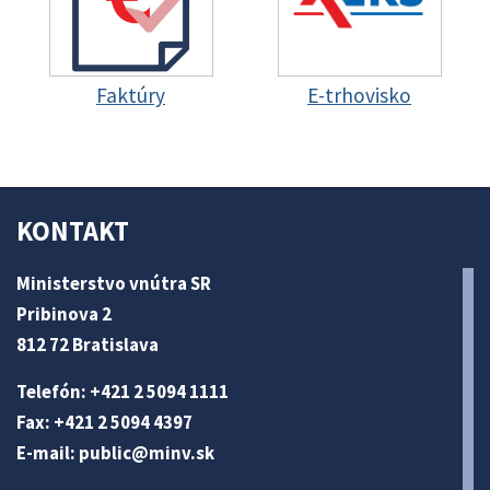
Faktúry
E-trhovisko
KONTAKT
Ministerstvo vnútra SR
Pribinova 2
812 72 Bratislava
Telefón: +421 2 5094 1111
Fax: +421 2 5094 4397
E-mail:
public@minv
.sk