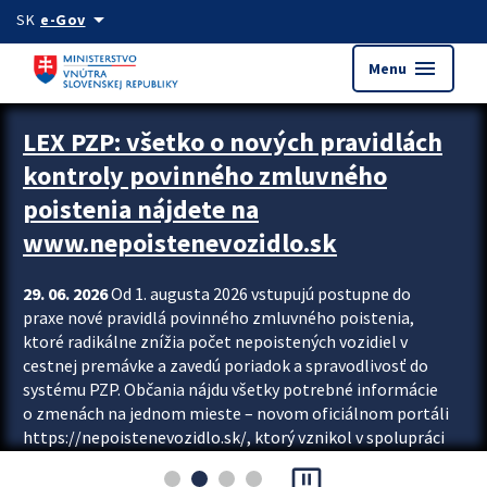
Preskocit na hlavný obsah
arrow_drop_down
SK
e-Gov
menu
Menu
Zastavit automatický posun upútavok
LEX PZP: všetko o nových pravidlách
kontroly povinného zmluvného
poistenia nájdete na
www.nepoistenevozidlo.sk
29. 06. 2026
Od 1. augusta 2026 vstupujú postupne do
praxe nové pravidlá povinného zmluvného poistenia,
ktoré radikálne znížia počet nepoistených vozidiel v
cestnej premávke a zavedú poriadok a spravodlivosť do
systému PZP. Občania nájdu všetky potrebné informácie
o zmenách na jednom mieste – novom oficiálnom portáli
https://nepoistenevozidlo.sk/, ktorý vznikol v spolupráci
Slovenskej kancelárie poisťovateľov (SKP), Slovenskej
pause_presentation
asociácie poisťovní (SLASPO) a Ministerstva vnútra SR.