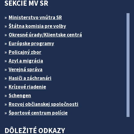
SEKCIE MV SR
Ministerstvo vnútra SR
Štátna komisia pre volby
Okresné úrady/Klientske centrá
Európske programy
Policajný zbor
Azyl a migrácia
Verejná správa
Hasiči a záchranári
Krízové riadenie
Schengen
Rozvoj občianskej spoločnosti
Športové centrum polície
DÔLEŽITÉ ODKAZY