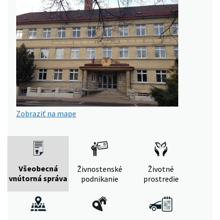
Zobraziť na mape
Všeobecná
Živnostenské
Životné
vnútorná správa
podnikanie
prostredie