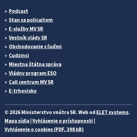
Podcast
Stan sa policajtom
E-služby MV SR
Vestník vlády SR
Obchodovanie s ľuďmi
Cudzinci
Miestna štátna správa
Vládny program ESO
Call centrum MV SR
E-trhovisko
© 2026 Ministerstvo vnútra SR. Web od
ELET systems
.
Mapa sídla
|
Vyhlásenie o prístupnosti
|
Vyhlásenie o cookies (PDF, 398 kB)