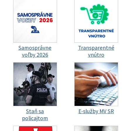
Samosprávne
Transparentné
voľby 2026
vnútro
Staň sa
E-služby MV SR
policajtom