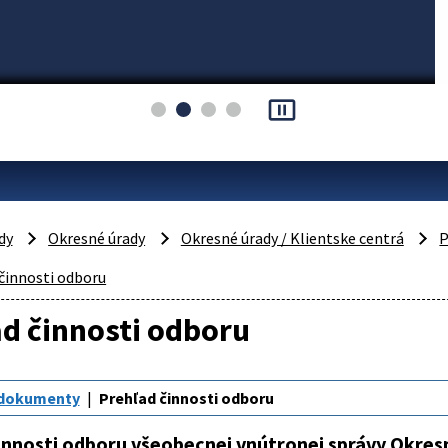
pause_presentation
dy
Okresné úrady
Okresné úrady / Klientske centrá
P
činnosti odboru
d činnosti odboru
 dokumenty
Prehľad činnosti odboru
innosti odboru všeobecnej vnútronej správy Okre