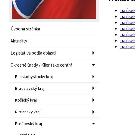
na úsek
na úsek
na úsek
na úsek
Úvodná stránka
na úsek
na úsek
Aktuality
na úsek
Legislatíva podľa oblastí
Okresné úrady / Klientske centrá
Banskobystrický kraj
Bratislavský kraj
Košický kraj
Nitriansky kraj
Prešovský kraj
Bardejov