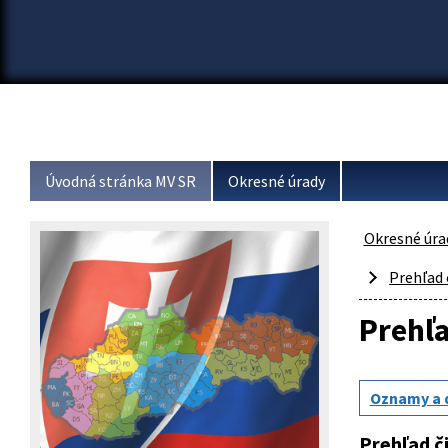
Úvodná stránka MV SR
Okresné úrady
Okresné úra
Prehľad 
Prehľa
Oznamy a
Prehľad č