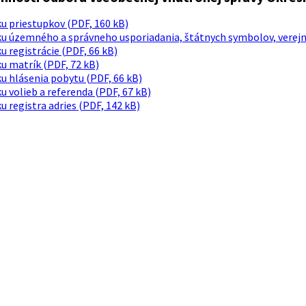
u priestupkov (PDF, 160 kB)
u územného a správneho usporiadania, štátnych symbolov, verejný
u registrácie (PDF, 66 kB)
u matrík (PDF, 72 kB)
u hlásenia pobytu (PDF, 66 kB)
u volieb a referenda (PDF, 67 kB)
u registra adries (PDF, 142 kB)