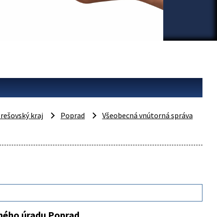
rešovský kraj
Poprad
Všeobecná vnútorná správa
sného úradu Poprad