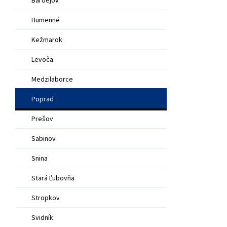
Humenné
Kežmarok
Levoča
Medzilaborce
Poprad
Prešov
Sabinov
Snina
Stará Ľubovňa
Stropkov
Svidník