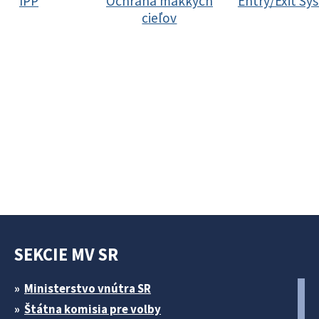
IPP
Ochrana mäkkých
Entry/Exit Sy
cieľov
SEKCIE MV SR
Ministerstvo vnútra SR
Štátna komisia pre volby