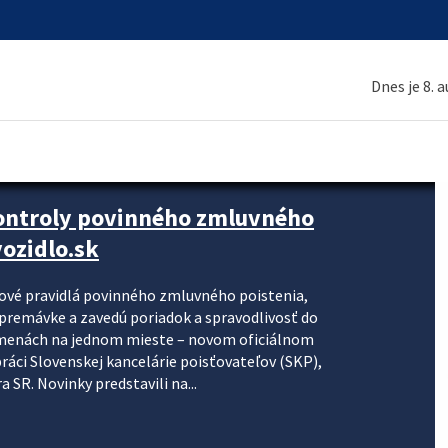
Dnes je 8. 
kontroly povinného zmluvného
ozidlo.sk
nové pravidlá povinného zmluvného poistenia,
j premávke a zavedú poriadok a spravodlivosť do
zmenách na jednom mieste – novom oficiálnom
práci Slovenskej kancelárie poisťovateľov (SKP),
 SR. Novinky predstavili na...