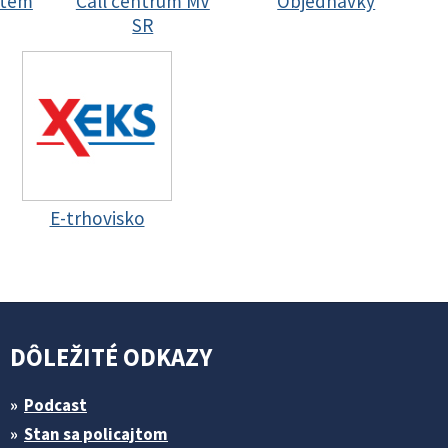
stem
Call centrum MV
Objednávky
SR
E-trhovisko
DÔLEŽITÉ ODKAZY
Podcast
Stan sa policajtom