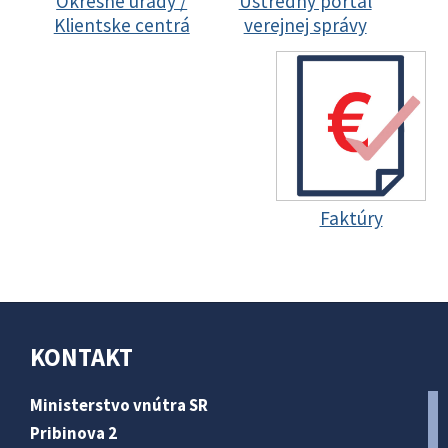
Okresné úrady /
Ústredný portál
Klientske centrá
verejnej správy
Faktúry
KONTAKT
Ministerstvo vnútra SR
Pribinova 2