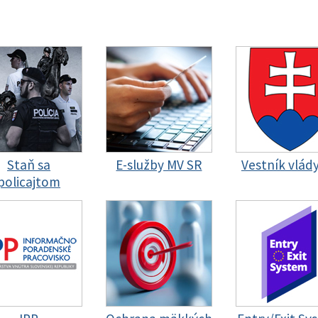
Staň sa
E-služby MV SR
Vestník vlád
policajtom