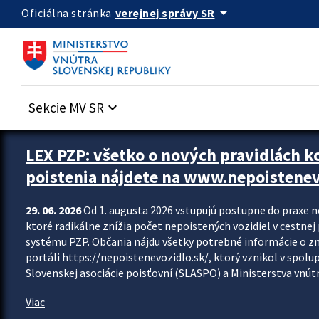
Preskocit na hlavný obsah
arrow_drop_down
verejnej správy SR
Oficiálna stránka
Sekcie MV SR
keyboard_arrow_down
Zastavit automatický posun upútavok
LEX PZP: všetko o nových pravidlách 
poistenia nájdete na www.nepoistenev
29. 06. 2026
Od 1. augusta 2026 vstupujú postupne do praxe 
ktoré radikálne znížia počet nepoistených vozidiel v cestne
systému PZP. Občania nájdu všetky potrebné informácie o 
portáli https://nepoistenevozidlo.sk/, ktorý vznikol v spolu
Slovenskej asociácie poisťovní (SLASPO) a Ministerstva vnútra
Viac