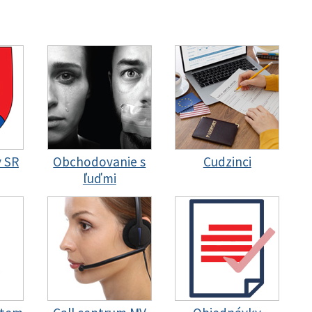
y SR
Obchodovanie s
Cudzinci
ľuďmi