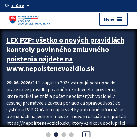
Preskocit na hlavný obsah
arrow_drop_down
SK
e-Gov
menu
Menu
Zastavit automatický posun upútavok
LEX PZP: všetko o nových pravidlách
kontroly povinného zmluvného
poistenia nájdete na
www.nepoistenevozidlo.sk
29. 06. 2026
Od 1. augusta 2026 vstupujú postupne do
praxe nové pravidlá povinného zmluvného poistenia,
ktoré radikálne znížia počet nepoistených vozidiel v
cestnej premávke a zavedú poriadok a spravodlivosť do
systému PZP. Občania nájdu všetky potrebné informácie
o zmenách na jednom mieste – novom oficiálnom portáli
https://nepoistenevozidlo.sk/, ktorý vznikol v spolupráci
Slovenskej kancelárie poisťovateľov (SKP), Slovenskej
pause_presentation
asociácie poisťovní (SLASPO) a Ministerstva vnútra SR.