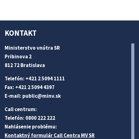
KONTAKT
Ministerstvo vnútra SR
Pribinova 2
812 72 Bratislava
Telefón: +421 2 5094 1111
Fax: +421 2 5094 4397
E-mail:
public@minv
.sk
Call centrum:
Telefón: 0800 222 222
Nahlásenie problému:
Kontaktný formulár Call Centra MV SR