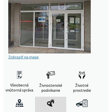
Zobraziť na mape
Všeobecná
Živnostenské
Životné
vnútorná správa
podnikanie
prostredie