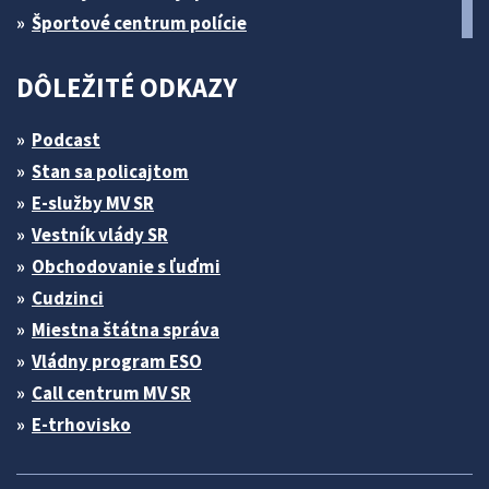
Športové centrum polície
DÔLEŽITÉ ODKAZY
Podcast
Stan sa policajtom
E-služby MV SR
Vestník vlády SR
Obchodovanie s ľuďmi
Cudzinci
Miestna štátna správa
Vládny program ESO
Call centrum MV SR
E-trhovisko