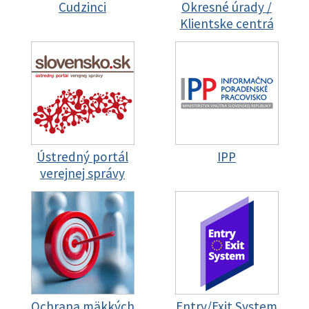
Cudzinci
Okresné úrady /
Klientske centrá
Ústredný portál
IPP
verejnej správy
Ochrana mäkkých
Entry/Exit System