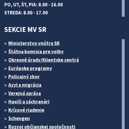
PO, UT, ŠT, PIA: 8.00 - 16.00
STREDA: 8.00 - 17.00
SEKCIE MV SR
Ministerstvo vnútra SR
Štátna komisia pre volby
Okresné úrady/Klientske centrá
Európske programy
Policajný zbor
Azyl a migrácia
Verejná správa
Hasiči a záchranári
Krízové riadenie
Schengen
Rozvoj občianskej spoločnosti