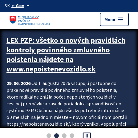
Preskocit na hlavný obsah
arrow_drop_down
SK
e-Gov
menu
Menu
Zastavit automatický posun upútavok
LEX PZP: všetko o nových pravidlách
kontroly povinného zmluvného
poistenia nájdete na
www.nepoistenevozidlo.sk
29. 06. 2026
Od 1. augusta 2026 vstupujú postupne do
praxe nové pravidlá povinného zmluvného poistenia,
ktoré radikálne znížia počet nepoistených vozidiel v
cestnej premávke a zavedú poriadok a spravodlivosť do
systému PZP. Občania nájdu všetky potrebné informácie
o zmenách na jednom mieste – novom oficiálnom portáli
https://nepoistenevozidlo.sk/, ktorý vznikol v spolupráci
Slovenskej kancelárie poisťovateľov (SKP), Slovenskej
pause_presentation
asociácie poisťovní (SLASPO) a Ministerstva vnútra SR.