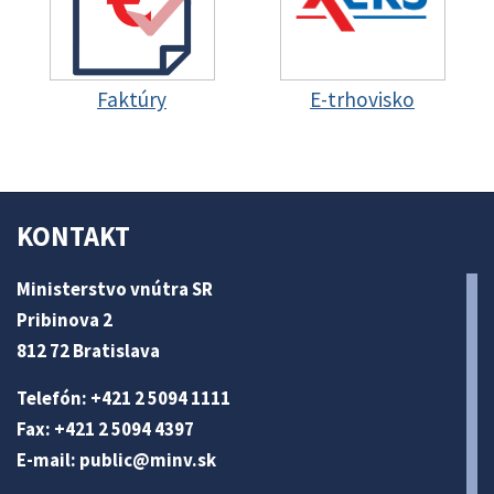
Faktúry
E-trhovisko
KONTAKT
Ministerstvo vnútra SR
Pribinova 2
812 72 Bratislava
Telefón: +421 2 5094 1111
Fax: +421 2 5094 4397
E-mail:
public@minv
.sk