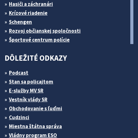
Hasiči a záchranári
Krízové riadenie
Schengen
Rozvoj občianskej spoločnosti
Športové centrum polície
DÔLEŽITÉ ODKAZY
Podcast
Stan sa policajtom
E-služby MV SR
Vestník vlády SR
Obchodovanie s ľuďmi
Cudzinci
Miestna štátna správa
Vládny program ESO