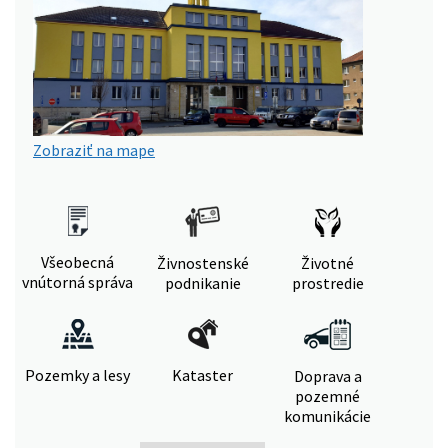
Zobraziť na mape
Všeobecná
Živnostenské
Životné
vnútorná správa
podnikanie
prostredie
Pozemky a lesy
Kataster
Doprava a
pozemné
komunikácie