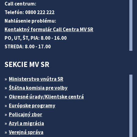
Call centrum:
Telefón: 0800 222 222
Nahlásenie problému:
Kontaktný formulár Call Centra MV SR
PO, UT, ŠT, PIA: 8.00 - 16.00
STREDA: 8.00 - 17.00
SEKCIE MV SR
Ministerstvo vnútra SR
Štátna komisia pre volby
Okresné úrady/Klientske centrá
Európske programy
Policajný zbor
Azyl a migrácia
Verejná správa