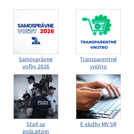
Samosprávne
Transparentné
voľby 2026
vnútro
Staň sa
E-služby MV SR
policajtom