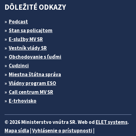
DÔLEŽITÉ ODKAZY
Podcast
Stan sa policajtom
E-služby MV SR
Vestník vlády SR
Obchodovanie s ľuďmi
Cudzinci
Miestna štátna správa
Vládny program ESO
Call centrum MV SR
E-trhovisko
© 2026 Ministerstvo vnútra SR. Web od
ELET systems
.
Mapa sídla
|
Vyhlásenie o prístupnosti
|