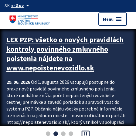
Preskocit na hlavný obsah
arrow_drop_down
SK
e-Gov
menu
Menu
Zastavit automatický posun upútavok
LEX PZP: všetko o nových pravidlách
kontroly povinného zmluvného
poistenia nájdete na
www.nepoistenevozidlo.sk
29. 06. 2026
Od 1. augusta 2026 vstupujú postupne do
praxe nové pravidlá povinného zmluvného poistenia,
ktoré radikálne znížia počet nepoistených vozidiel v
cestnej premávke a zavedú poriadok a spravodlivosť do
systému PZP. Občania nájdu všetky potrebné informácie
o zmenách na jednom mieste – novom oficiálnom portáli
https://nepoistenevozidlo.sk/, ktorý vznikol v spolupráci
Slovenskej kancelárie poisťovateľov (SKP), Slovenskej
pause_presentation
asociácie poisťovní (SLASPO) a Ministerstva vnútra SR.