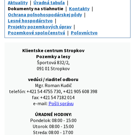
Aktuality
Úradná tabuľa
Dokumenty na stiahnutie
Kontakty
Ochrana poľnohospodárskej pôdy
Lesné hospodárstvo
Projekty pozemkových úprav
Pozemkové spoločenstvá
Poľovníctvo
Klientske centrum Stropkov
Pozemky a lesy
Športová 832/2,
091 01 Stropkov
vedúci / riaditeľ odboru
Mgr. Roman Kudič
telefón: +421 54 4755 730, +421 905 608 398
fax: +421 54 7182 014
e-mail:
Pošli správu
ÚRADNÉ HODINY:
Pondelok: 08:00 - 15:00
Utorok: 08:00 - 15:00
Streda: 08:00 - 17:00