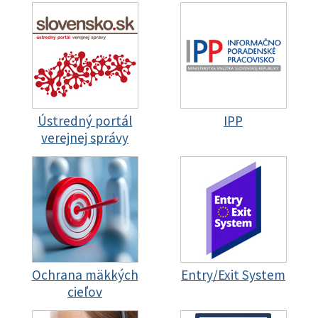
Ústredný portál
IPP
verejnej správy
Ochrana mäkkých
Entry/Exit System
cieľov