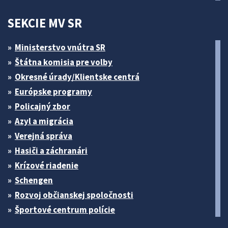
SEKCIE MV SR
Ministerstvo vnútra SR
Štátna komisia pre volby
Okresné úrady/Klientske centrá
Európske programy
Policajný zbor
Azyl a migrácia
Verejná správa
Hasiči a záchranári
Krízové riadenie
Schengen
Rozvoj občianskej spoločnosti
Športové centrum polície