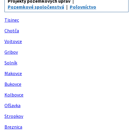
Projekty pozemkových úprav
Pozemkové spoločenstvá
Poľovníctvo
Tisinec
Chotča
Vojtovce
Gribov
Solník
Makovce
Bukovce
Kolbovce
Oľšavka
Stropkov
Breznica