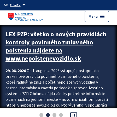
Preskocit na hlavný obsah
arrow_drop_down
SK
e-Gov
menu
Menu
Zastavit automatický posun upútavok
LEX PZP: všetko o nových pravidlách
kontroly povinného zmluvného
poistenia nájdete na
www.nepoistenevozidlo.sk
29. 06. 2026
Od 1. augusta 2026 vstupujú postupne do
praxe nové pravidlá povinného zmluvného poistenia,
ktoré radikálne znížia počet nepoistených vozidiel v
cestnej premávke a zavedú poriadok a spravodlivosť do
systému PZP. Občania nájdu všetky potrebné informácie
o zmenách na jednom mieste – novom oficiálnom portáli
https://nepoistenevozidlo.sk/, ktorý vznikol v spolupráci
Slovenskej kancelárie poisťovateľov (SKP), Slovenskej
pause_presentation
asociácie poisťovní (SLASPO) a Ministerstva vnútra SR.