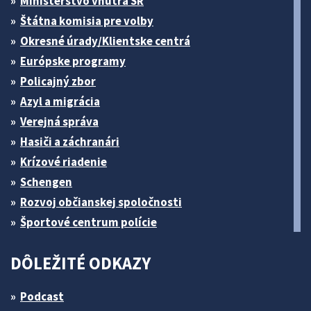
Ministerstvo vnútra SR
Štátna komisia pre volby
Okresné úrady/Klientske centrá
Európske programy
Policajný zbor
Azyl a migrácia
Verejná správa
Hasiči a záchranári
Krízové riadenie
Schengen
Rozvoj občianskej spoločnosti
Športové centrum polície
DÔLEŽITÉ ODKAZY
Podcast