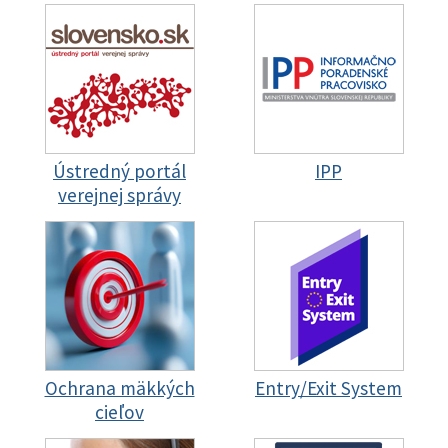
Ústredný portál
IPP
verejnej správy
Ochrana mäkkých
Entry/Exit System
cieľov