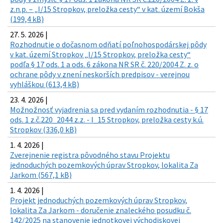
z.n.p. – „I/15 Stropkov, preložka cesty“ v kat. území Bokša
(199,4 kB)
27. 5. 2026 |
Rozhodnutie o dočasnom odňatí poľnohospodárskej pôdy
v kat. území Stropkov „I/15 Stropkov, preložka cesty“
podľa § 17 ods. 1 a ods. 6 zákona NR SR č. 220/2004 Z. z. o
ochrane pôdy v znení neskorších predpisov - verejnou
vyhláškou (613,4 kB)
23. 4. 2026 |
Možnožnosť vyjadrenia sa pred vydaním rozhodnutia - § 17
ods. 1 z.č.220_2044 z.z. - I_15 Stropkov, preložka cesty k.ú.
Stropkov (336,0 kB)
1. 4. 2026 |
Zverejnenie registra pôvodného stavu Projektu
jednoduchých pozemkových úprav Stropkov, lokalita Za
Jarkom (567,1 kB)
1. 4. 2026 |
Projekt jednoduchých pozemkových úprav Stropkov,
lokalita Za Jarkom - doručenie znaleckého posudku č.
142/2025 na stanovenie jednotkovej východiskovej