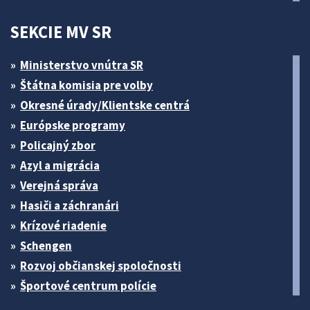
SEKCIE MV SR
Ministerstvo vnútra SR
Štátna komisia pre volby
Okresné úrady/Klientske centrá
Európske programy
Policajný zbor
Azyl a migrácia
Verejná správa
Hasiči a záchranári
Krízové riadenie
Schengen
Rozvoj občianskej spoločnosti
Športové centrum polície