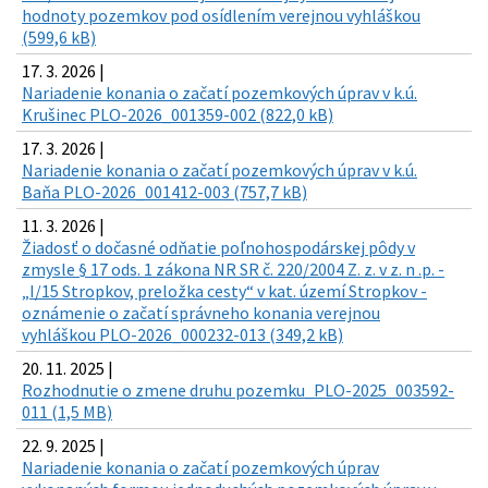
hodnoty pozemkov pod osídlením verejnou vyhláškou
(599,6 kB)
17. 3. 2026 |
Nariadenie konania o začatí pozemkových úprav v k.ú.
Krušinec PLO-2026_001359-002 (822,0 kB)
17. 3. 2026 |
Nariadenie konania o začatí pozemkových úprav v k.ú.
Baňa PLO-2026_001412-003 (757,7 kB)
11. 3. 2026 |
Žiadosť o dočasné odňatie poľnohospodárskej pôdy v
zmysle § 17 ods. 1 zákona NR SR č. 220/2004 Z. z. v z. n .p. -
„I/15 Stropkov, preložka cesty“ v kat. území Stropkov -
oznámenie o začatí správneho konania verejnou
vyhláškou PLO-2026_000232-013 (349,2 kB)
20. 11. 2025 |
Rozhodnutie o zmene druhu pozemku_PLO-2025_003592-
011 (1,5 MB)
22. 9. 2025 |
Nariadenie konania o začatí pozemkových úprav