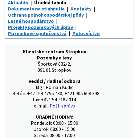
Aktuality
Úradná tabuľa
Dokumenty na stiahnutie
Kontakty
Ochrana poľnohospodárskej pôdy
Lesné hospodárstvo
Projekty pozemkových úprav
Pozemkové spoločenstvá
Poľovníctvo
Klientske centrum Stropkov
Pozemky a lesy
Športová 832/2,
091 01 Stropkov
vedúci / riaditeľ odboru
Mgr. Roman Kudič
telefón: +421 54 4755 730, +421 905 608 398
fax: +421 54 7182 014
e-mail:
Pošli správu
ÚRADNÉ HODINY:
Pondelok: 08:00 - 15:00
Utorok: 08:00 - 15:00
Streda: 08:00 - 17:00