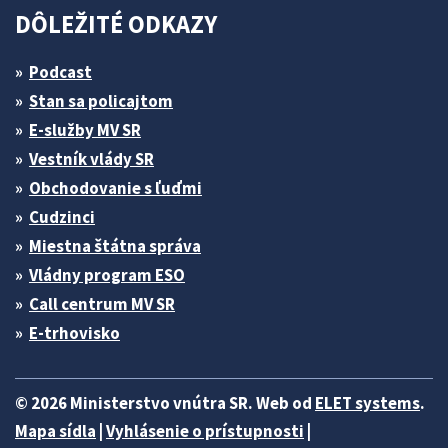
DÔLEŽITÉ ODKAZY
Podcast
Stan sa policajtom
E-služby MV SR
Vestník vlády SR
Obchodovanie s ľuďmi
Cudzinci
Miestna štátna správa
Vládny program ESO
Call centrum MV SR
E-trhovisko
© 2026 Ministerstvo vnútra SR. Web od
ELET systems
.
Mapa sídla
|
Vyhlásenie o prístupnosti
|