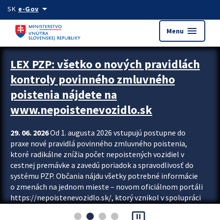
Preskocit na hlavný obsah
arrow_drop_down
SK
e-Gov
menu
Menu
Zastavit automatický posun upútavok
LEX PZP: všetko o nových pravidlách
kontroly povinného zmluvného
poistenia nájdete na
www.nepoistenevozidlo.sk
29. 06. 2026
Od 1. augusta 2026 vstupujú postupne do
praxe nové pravidlá povinného zmluvného poistenia,
ktoré radikálne znížia počet nepoistených vozidiel v
cestnej premávke a zavedú poriadok a spravodlivosť do
systému PZP. Občania nájdu všetky potrebné informácie
o zmenách na jednom mieste – novom oficiálnom portáli
https://nepoistenevozidlo.sk/, ktorý vznikol v spolupráci
Slovenskej kancelárie poisťovateľov (SKP), Slovenskej
pause_presentation
asociácie poisťovní (SLASPO) a Ministerstva vnútra SR.