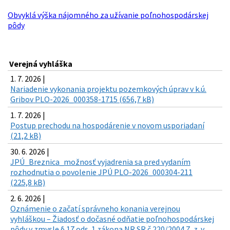
Obvyklá výška nájomného za užívanie poľnohospodárskej
pôdy
Verejná vyhláška
1. 7. 2026 |
Nariadenie vykonania projektu pozemkových úprav v k.ú.
Gribov PLO-2026_000358-1715 (656,7 kB)
1. 7. 2026 |
Postup prechodu na hospodárenie v novom usporiadaní
(21,2 kB)
30. 6. 2026 |
JPÚ_Breznica_možnosť vyjadrenia sa pred vydaním
rozhodnutia o povolenie JPÚ PLO-2026_000304-211
(225,8 kB)
2. 6. 2026 |
Oznámenie o začatí správneho konania verejnou
vyhláškou – Žiadosť o dočasné odňatie poľnohospodárskej
pôdy v zmysle § 17 ods. 1 zákona NR SR č.220/2004 Z. z. v