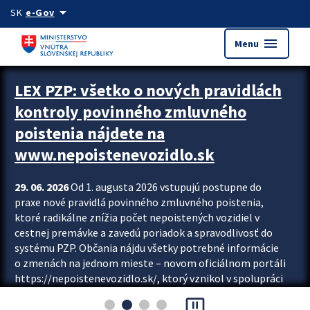
Preskocit na hlavný obsah
arrow_drop_down
SK
e-Gov
menu
Menu
Zastavit automatický posun upútavok
LEX PZP: všetko o nových pravidlách
kontroly povinného zmluvného
poistenia nájdete na
www.nepoistenevozidlo.sk
29. 06. 2026
Od 1. augusta 2026 vstupujú postupne do
praxe nové pravidlá povinného zmluvného poistenia,
ktoré radikálne znížia počet nepoistených vozidiel v
cestnej premávke a zavedú poriadok a spravodlivosť do
systému PZP. Občania nájdu všetky potrebné informácie
o zmenách na jednom mieste – novom oficiálnom portáli
https://nepoistenevozidlo.sk/, ktorý vznikol v spolupráci
Slovenskej kancelárie poisťovateľov (SKP), Slovenskej
pause_presentation
asociácie poisťovní (SLASPO) a Ministerstva vnútra SR.