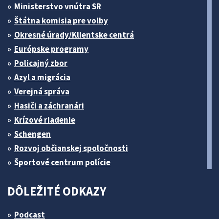
Ministerstvo vnútra SR
Štátna komisia pre volby
Okresné úrady/Klientske centrá
Európske programy
Policajný zbor
Azyl a migrácia
Verejná správa
Hasiči a záchranári
Krízové riadenie
Schengen
Rozvoj občianskej spoločnosti
Športové centrum polície
DÔLEŽITÉ ODKAZY
Podcast