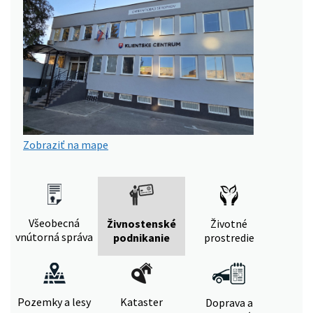
Zobraziť na mape
Všeobecná
Živnostenské
Životné
vnútorná správa
podnikanie
prostredie
Pozemky a lesy
Kataster
Doprava a