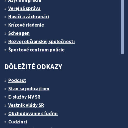
Azyl a migrácia
Verejná správa
Hasiči a záchranári
Krízové riadenie
Schengen
Rozvoj občianskej spoločnosti
Športové centrum polície
DÔLEŽITÉ ODKAZY
Podcast
Stan sa policajtom
E-služby MV SR
Vestník vlády SR
Obchodovanie s ľuďmi
Cudzinci