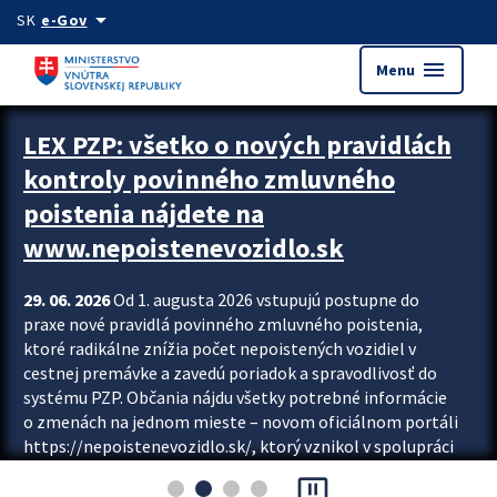
Preskocit na hlavný obsah
arrow_drop_down
SK
e-Gov
menu
Menu
Zastavit automatický posun upútavok
LEX PZP: všetko o nových pravidlách
kontroly povinného zmluvného
poistenia nájdete na
www.nepoistenevozidlo.sk
29. 06. 2026
Od 1. augusta 2026 vstupujú postupne do
praxe nové pravidlá povinného zmluvného poistenia,
ktoré radikálne znížia počet nepoistených vozidiel v
cestnej premávke a zavedú poriadok a spravodlivosť do
systému PZP. Občania nájdu všetky potrebné informácie
o zmenách na jednom mieste – novom oficiálnom portáli
https://nepoistenevozidlo.sk/, ktorý vznikol v spolupráci
Slovenskej kancelárie poisťovateľov (SKP), Slovenskej
pause_presentation
asociácie poisťovní (SLASPO) a Ministerstva vnútra SR.