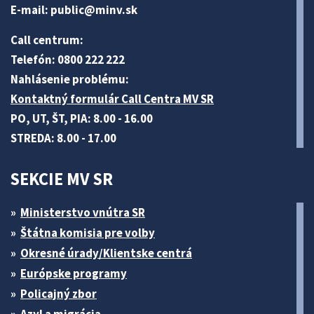
E-mail:
public@minv
.sk
Call centrum:
Telefón: 0800 222 222
Nahlásenie problému:
Kontaktný formulár Call Centra MV SR
PO, UT, ŠT, PIA: 8.00 - 16.00
STREDA: 8.00 - 17.00
SEKCIE MV SR
Ministerstvo vnútra SR
Štátna komisia pre volby
Okresné úrady/Klientske centrá
Európske programy
Policajný zbor