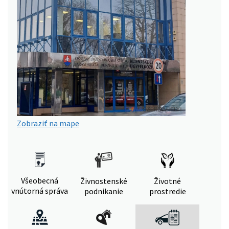
Zobraziť na mape
Všeobecná
Živnostenské
Životné
vnútorná správa
podnikanie
prostredie