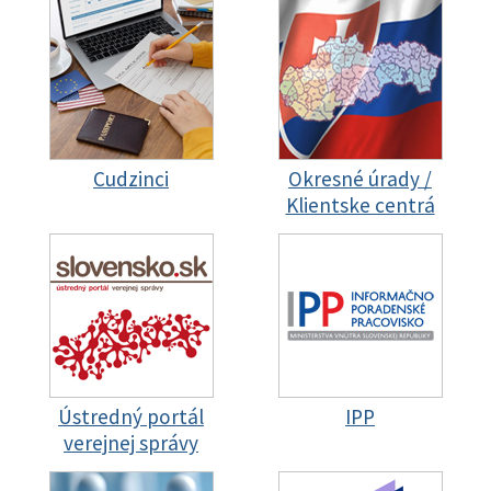
Cudzinci
Okresné úrady /
Klientske centrá
Ústredný portál
IPP
verejnej správy