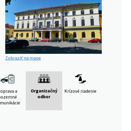
Zobraziť na mape
Organizačný
oprava a
Krízové riadenie
odbor
pozemné
munikácie