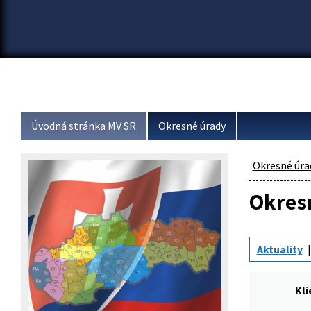
Úvodná stránka MV SR
Okresné úrady
Okresné úra
Okresn
Aktuality
Kl