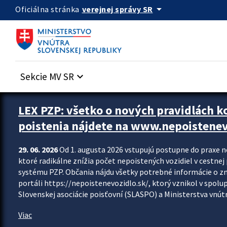
Preskocit na hlavný obsah
arrow_drop_down
verejnej správy SR
Oficiálna stránka
Sekcie MV SR
keyboard_arrow_down
Zastavit automatický posun upútavok
LEX PZP: všetko o nových pravidlách 
poistenia nájdete na www.nepoistenev
29. 06. 2026
Od 1. augusta 2026 vstupujú postupne do praxe 
ktoré radikálne znížia počet nepoistených vozidiel v cestne
systému PZP. Občania nájdu všetky potrebné informácie o 
portáli https://nepoistenevozidlo.sk/, ktorý vznikol v spolu
Slovenskej asociácie poisťovní (SLASPO) a Ministerstva vnútra
Viac