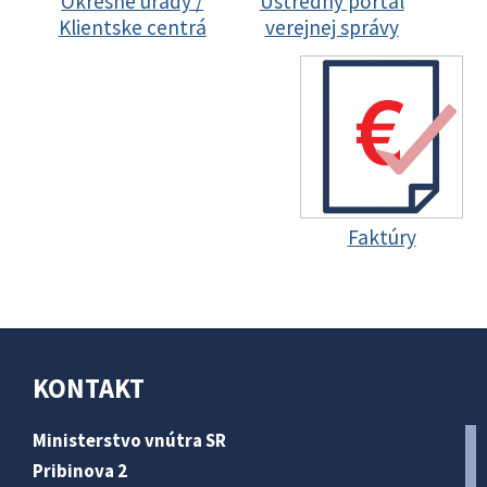
Okresné úrady /
Ústredný portál
Klientske centrá
verejnej správy
Faktúry
KONTAKT
Ministerstvo vnútra SR
Pribinova 2