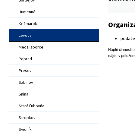
Humenné
Organiz
Kežmarok
Levoča
podate
Medzilaborce
Náplň činnosti o
nájde v prilože
Poprad
Prešov
Sabinov
Snina
Stará Ľubovňa
Stropkov
Svidník