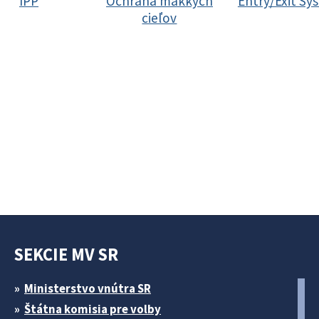
IPP
Ochrana mäkkých
Entry/Exit Sy
cieľov
SEKCIE MV SR
Ministerstvo vnútra SR
Štátna komisia pre volby