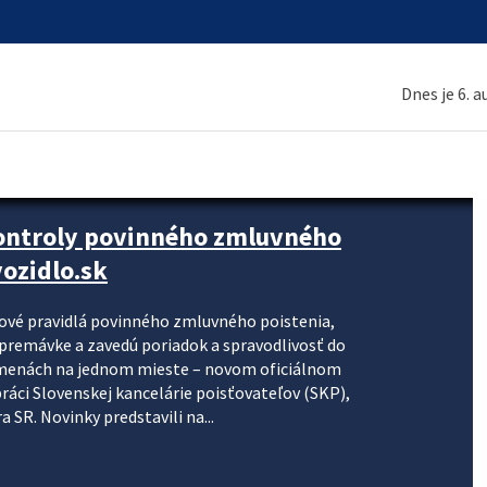
Dnes je 6. 
kontroly povinného zmluvného
ozidlo.sk
nové pravidlá povinného zmluvného poistenia,
j premávke a zavedú poriadok a spravodlivosť do
zmenách na jednom mieste – novom oficiálnom
práci Slovenskej kancelárie poisťovateľov (SKP),
 SR. Novinky predstavili na...