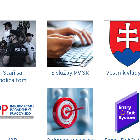
Staň sa
E-služby MV SR
Vestník vlád
policajtom