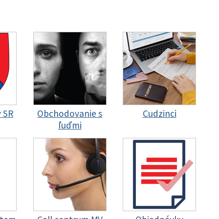
y SR
Obchodovanie s
Cudzinci
ľuďmi