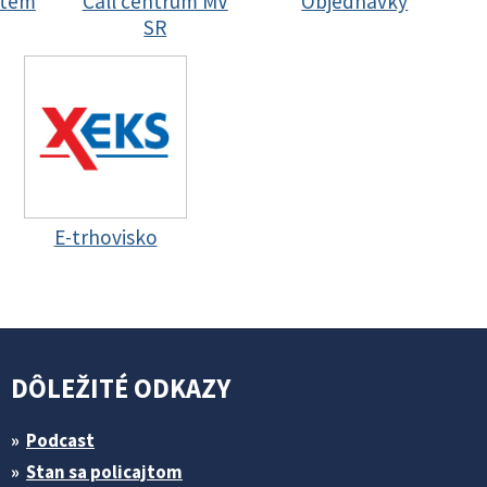
stem
Call centrum MV
Objednávky
SR
E-trhovisko
DÔLEŽITÉ ODKAZY
Podcast
Stan sa policajtom