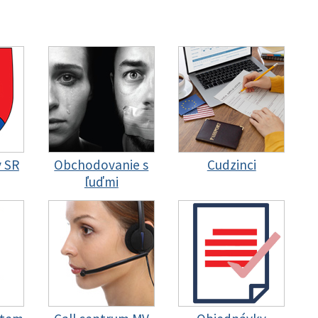
y SR
Obchodovanie s
Cudzinci
ľuďmi