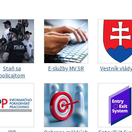
Staň sa
E-služby MV SR
Vestník vlád
policajtom