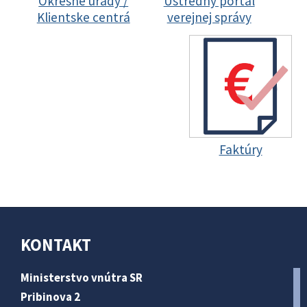
Okresné úrady /
Ústredný portál
Klientske centrá
verejnej správy
Faktúry
KONTAKT
Ministerstvo vnútra SR
Pribinova 2