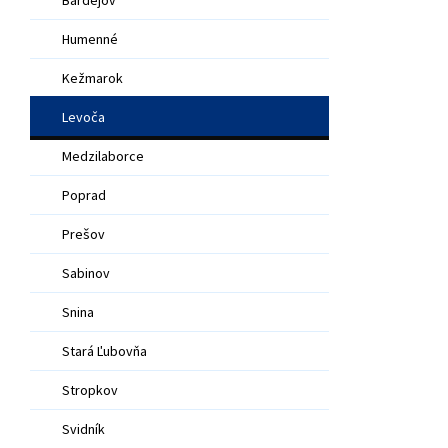
Humenné
Kežmarok
Levoča
Medzilaborce
Poprad
Prešov
Sabinov
Snina
Stará Ľubovňa
Stropkov
Svidník