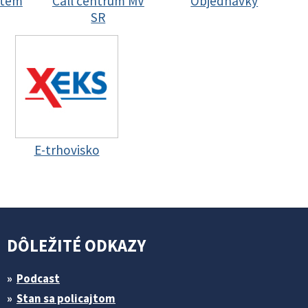
stem
Call centrum MV
Objednávky
SR
E-trhovisko
DÔLEŽITÉ ODKAZY
Podcast
Stan sa policajtom