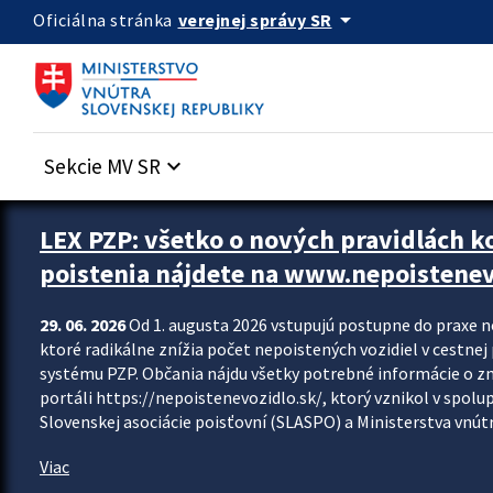
Preskocit na hlavný obsah
arrow_drop_down
verejnej správy SR
Oficiálna stránka
Sekcie MV SR
keyboard_arrow_down
Zastavit automatický posun upútavok
LEX PZP: všetko o nových pravidlách 
poistenia nájdete na www.nepoistenev
29. 06. 2026
Od 1. augusta 2026 vstupujú postupne do praxe 
ktoré radikálne znížia počet nepoistených vozidiel v cestne
systému PZP. Občania nájdu všetky potrebné informácie o 
portáli https://nepoistenevozidlo.sk/, ktorý vznikol v spolu
Slovenskej asociácie poisťovní (SLASPO) a Ministerstva vnútra
Viac