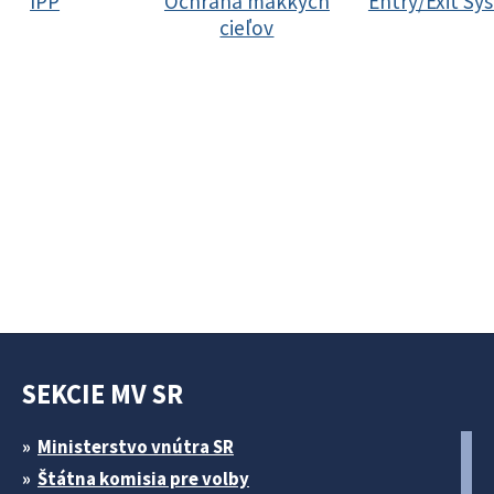
IPP
Ochrana mäkkých
Entry/Exit Sy
cieľov
SEKCIE MV SR
Ministerstvo vnútra SR
Štátna komisia pre volby