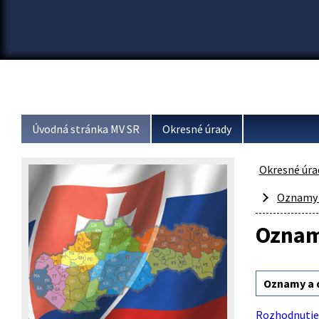
Úvodná stránka MV SR
Okresné úrady
Okresné úra
Oznamy 
Oznam
Oznamy a
Rozhodnutie 