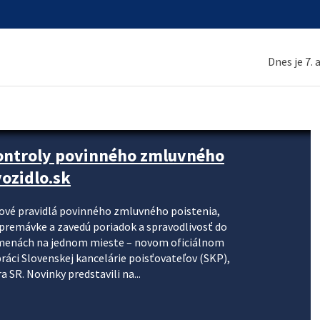
Dnes je 7.
kontroly povinného zmluvného
ozidlo.sk
nové pravidlá povinného zmluvného poistenia,
j premávke a zavedú poriadok a spravodlivosť do
zmenách na jednom mieste – novom oficiálnom
práci Slovenskej kancelárie poisťovateľov (SKP),
 SR. Novinky predstavili na...