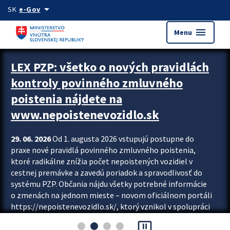
Preskocit na hlavný obsah
arrow_drop_down
SK
e-Gov
menu
Menu
Zastavit automatický posun upútavok
LEX PZP: všetko o nových pravidlách
kontroly povinného zmluvného
poistenia nájdete na
www.nepoistenevozidlo.sk
29. 06. 2026
Od 1. augusta 2026 vstupujú postupne do
praxe nové pravidlá povinného zmluvného poistenia,
ktoré radikálne znížia počet nepoistených vozidiel v
cestnej premávke a zavedú poriadok a spravodlivosť do
systému PZP. Občania nájdu všetky potrebné informácie
o zmenách na jednom mieste – novom oficiálnom portáli
https://nepoistenevozidlo.sk/, ktorý vznikol v spolupráci
Slovenskej kancelárie poisťovateľov (SKP), Slovenskej
pause_presentation
asociácie poisťovní (SLASPO) a Ministerstva vnútra SR.