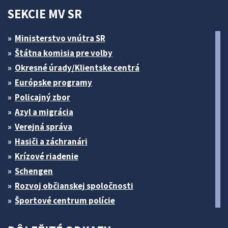
SEKCIE MV SR
Ministerstvo vnútra SR
Štátna komisia pre volby
Okresné úrady/Klientske centrá
Európske programy
Policajný zbor
Azyl a migrácia
Verejná správa
Hasiči a záchranári
Krízové riadenie
Schengen
Rozvoj občianskej spoločnosti
Športové centrum polície