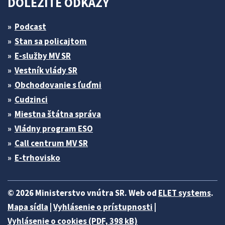
DÔLEŽITÉ ODKAZY
Podcast
Stan sa policajtom
E-služby MV SR
Vestník vlády SR
Obchodovanie s ľuďmi
Cudzinci
Miestna štátna správa
Vládny program ESO
Call centrum MV SR
E-trhovisko
© 2026 Ministerstvo vnútra SR. Web od
ELET systems
.
Mapa sídla
|
Vyhlásenie o prístupnosti
|
Vyhlásenie o cookies (PDF, 398 kB)