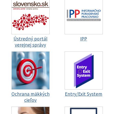
Ústredný portál
IPP
verejnej správy
Ochrana mäkkých
Entry/Exit System
cieľov