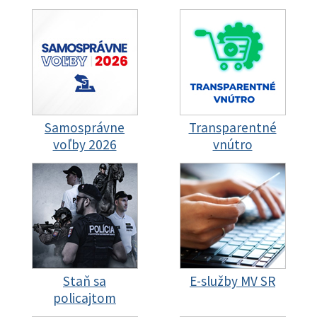
Samosprávne
Transparentné
voľby 2026
vnútro
Staň sa
E-služby MV SR
policajtom