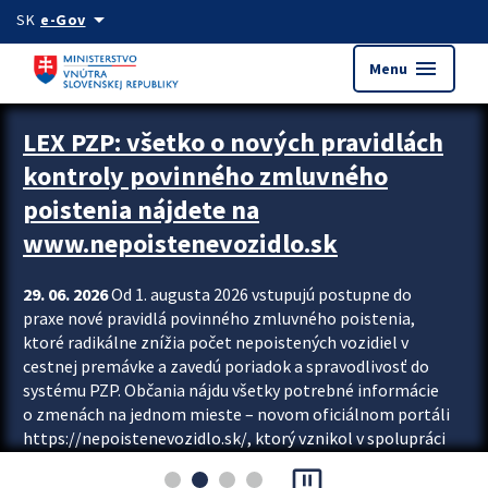
Preskocit na hlavný obsah
arrow_drop_down
SK
e-Gov
menu
Menu
Zastavit automatický posun upútavok
LEX PZP: všetko o nových pravidlách
kontroly povinného zmluvného
poistenia nájdete na
www.nepoistenevozidlo.sk
29. 06. 2026
Od 1. augusta 2026 vstupujú postupne do
praxe nové pravidlá povinného zmluvného poistenia,
ktoré radikálne znížia počet nepoistených vozidiel v
cestnej premávke a zavedú poriadok a spravodlivosť do
systému PZP. Občania nájdu všetky potrebné informácie
o zmenách na jednom mieste – novom oficiálnom portáli
https://nepoistenevozidlo.sk/, ktorý vznikol v spolupráci
Slovenskej kancelárie poisťovateľov (SKP), Slovenskej
pause_presentation
asociácie poisťovní (SLASPO) a Ministerstva vnútra SR.