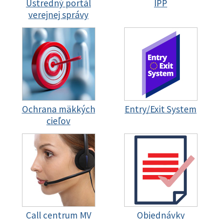
Ústredný portál
IPP
verejnej správy
Ochrana mäkkých
Entry/Exit System
cieľov
Call centrum MV
Objednávky