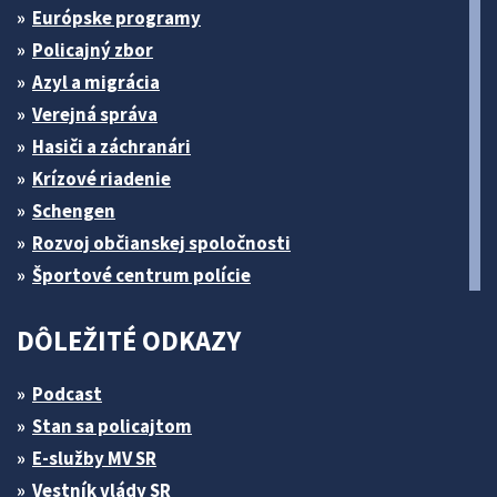
Európske programy
Policajný zbor
Azyl a migrácia
Verejná správa
Hasiči a záchranári
Krízové riadenie
Schengen
Rozvoj občianskej spoločnosti
Športové centrum polície
DÔLEŽITÉ ODKAZY
Podcast
Stan sa policajtom
E-služby MV SR
Vestník vlády SR