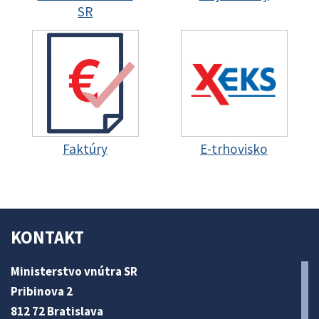
SR
Faktúry
E-trhovisko
KONTAKT
Ministerstvo vnútra SR
Pribinova 2
812 72 Bratislava