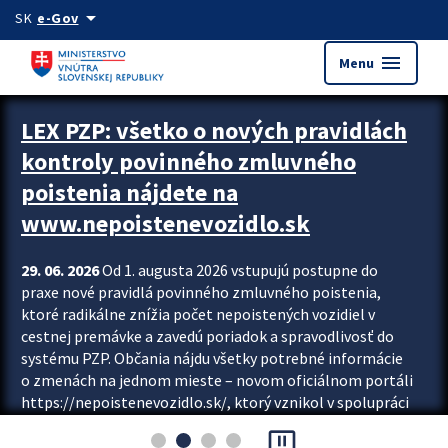
Preskocit na hlavný obsah
arrow_drop_down
SK
e-Gov
menu
Menu
Zastavit automatický posun upútavok
LEX PZP: všetko o nových pravidlách
kontroly povinného zmluvného
poistenia nájdete na
www.nepoistenevozidlo.sk
29. 06. 2026
Od 1. augusta 2026 vstupujú postupne do
praxe nové pravidlá povinného zmluvného poistenia,
ktoré radikálne znížia počet nepoistených vozidiel v
cestnej premávke a zavedú poriadok a spravodlivosť do
systému PZP. Občania nájdu všetky potrebné informácie
o zmenách na jednom mieste – novom oficiálnom portáli
https://nepoistenevozidlo.sk/, ktorý vznikol v spolupráci
Slovenskej kancelárie poisťovateľov (SKP), Slovenskej
pause_presentation
asociácie poisťovní (SLASPO) a Ministerstva vnútra SR.