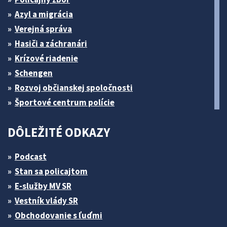
Azyl a migrácia
Verejná správa
Hasiči a záchranári
Krízové riadenie
Schengen
Rozvoj občianskej spoločnosti
Športové centrum polície
DÔLEŽITÉ ODKAZY
Podcast
Stan sa policajtom
E-služby MV SR
Vestník vlády SR
Obchodovanie s ľuďmi