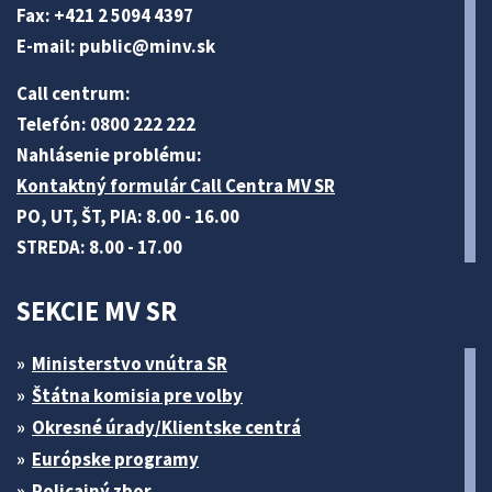
Fax: +421 2 5094 4397
E-mail:
public@minv
.sk
Call centrum:
Telefón: 0800 222 222
Nahlásenie problému:
Kontaktný formulár Call Centra MV SR
PO, UT, ŠT, PIA: 8.00 - 16.00
STREDA: 8.00 - 17.00
SEKCIE MV SR
Ministerstvo vnútra SR
Štátna komisia pre volby
Okresné úrady/Klientske centrá
Európske programy
Policajný zbor