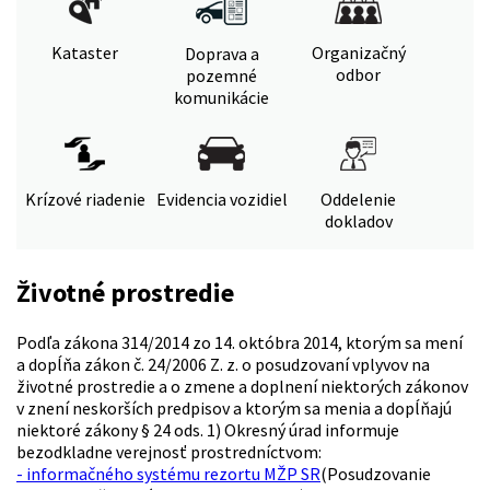
Kataster
Organizačný
Doprava a
odbor
pozemné
komunikácie
Krízové riadenie
Evidencia vozidiel
Oddelenie
dokladov
Životné prostredie
Podľa zákona 314/2014 zo 14. októbra 2014, ktorým sa mení
a dopĺňa zákon č. 24/2006 Z. z. o posudzovaní vplyvov na
životné prostredie a o zmene a doplnení niektorých zákonov
v znení neskorších predpisov a ktorým sa menia a dopĺňajú
niektoré zákony § 24 ods. 1) Okresný úrad informuje
bezodkladne verejnosť prostredníctvom:
- informačného systému rezortu MŽP SR
(Posudzovanie