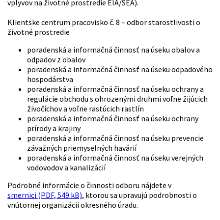
vplyvov na životné prostredie EIA/SEA).
Klientske centrum pracovisko č. 8 – odbor starostlivosti o
životné prostredie
poradenská a informačná činnosť na úseku obalov a
odpadov z obalov
poradenská a informačná činnosť na úseku odpadového
hospodárstva
poradenská a informačná činnosť na úseku ochrany a
regulácie obchodu s ohrozenými druhmi voľne žijúcich
živočíchov a voľne rastúcich rastlín
poradenská a informačná činnosť na úseku ochrany
prírody a krajiny
poradenská a informačná činnosť na úseku prevencie
závažných priemyselných havárií
poradenská a informačná činnosť na úseku verejných
vodovodov a kanalizácií
Podrobné informácie o činnosti odboru nájdete v
smernici (PDF, 549 kB)
, ktorou sa upravujú podrobnosti o
vnútornej organizácii okresného úradu.