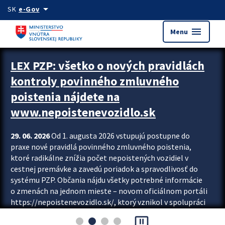
Preskocit na hlavný obsah
arrow_drop_down
SK
e-Gov
menu
Menu
Zastavit automatický posun upútavok
LEX PZP: všetko o nových pravidlách
kontroly povinného zmluvného
poistenia nájdete na
www.nepoistenevozidlo.sk
29. 06. 2026
Od 1. augusta 2026 vstupujú postupne do
praxe nové pravidlá povinného zmluvného poistenia,
ktoré radikálne znížia počet nepoistených vozidiel v
cestnej premávke a zavedú poriadok a spravodlivosť do
systému PZP. Občania nájdu všetky potrebné informácie
o zmenách na jednom mieste – novom oficiálnom portáli
https://nepoistenevozidlo.sk/, ktorý vznikol v spolupráci
Slovenskej kancelárie poisťovateľov (SKP), Slovenskej
pause_presentation
asociácie poisťovní (SLASPO) a Ministerstva vnútra SR.