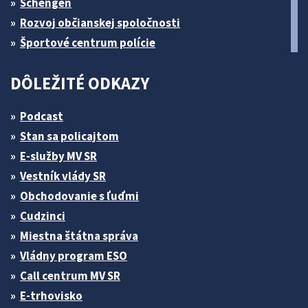
Schengen
Rozvoj občianskej spoločnosti
Športové centrum polície
DÔLEŽITÉ ODKAZY
Podcast
Stan sa policajtom
E-služby MV SR
Vestník vlády SR
Obchodovanie s ľuďmi
Cudzinci
Miestna štátna správa
Vládny program ESO
Call centrum MV SR
E-trhovisko