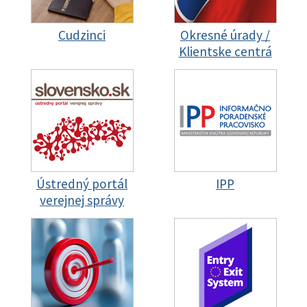
Cudzinci
Okresné úrady /
Klientske centrá
Ústredný portál
IPP
verejnej správy