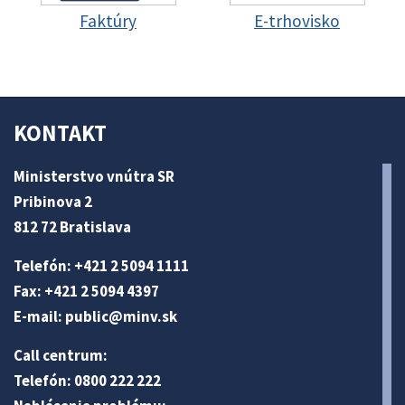
Faktúry
E-trhovisko
KONTAKT
Ministerstvo vnútra SR
Pribinova 2
812 72 Bratislava
Telefón: +421 2 5094 1111
Fax: +421 2 5094 4397
E-mail:
public@minv
.sk
Call centrum:
Telefón: 0800 222 222