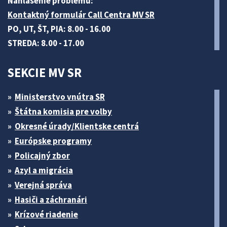
Nahlásenie problému:
Kontaktný formulár Call Centra MV SR
PO, UT, ŠT, PIA: 8.00 - 16.00
STREDA: 8.00 - 17.00
SEKCIE MV SR
Ministerstvo vnútra SR
Štátna komisia pre volby
Okresné úrady/Klientske centrá
Európske programy
Policajný zbor
Azyl a migrácia
Verejná správa
Hasiči a záchranári
Krízové riadenie