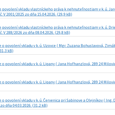
povolení vkladu vlastníckeho práva k nehnuteľnostiam v k. ú. Jar
č. V 2001/2025 zo dňa 15.04.2026. (29,9 kB)
 povolení vkladu vlastníckeho práva k nehnuteľnostiam v k. ú. Dr
č. V 288/2026 zo dňa 08.04.2026. (29,8 kB)
o povolení vkladu v k. ú. Uzovce ( Mgr. Zuzana Bohuslavová, Zimáko
31,3 kB)
o povolení vkladu v k. ú. Lipany ( Jana Hofhanzlová, 289 24 Milovic
o povolení vkladu v k. ú. Lipany ( Jana Hofhanzlová, 289 24 Milovic
o povolení vkladu v k. ú. Červenica pri Sabinove a Olejníkov ( Ing. 
 zo dňa 04.03.2026. (31,2 kB)