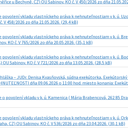
řice u Bechyně, CZ) OU Sabinov, KO č. V 450/2026 zo dňa 21.05.202
povolení vkladu vlastníckeho práva k nehnuteľnostiam v k. ú. Uz
č. V 458/2026 zo dňa 21.05.2026. (29,4 kB)
 povolení vkladu vlastníckeho práva k nehnuteľnostiam v k. ú. Br
ov, KO č. V 765/2026 zo dňa 20.05.2026. (35,1 kB)
 povolení vkladu vlastníckeho práva k nehnuteľnostiam v k. ú. Bo
) OU Sabinov, KO č. V 721/2026 zo dňa 13.05.2026. (28,5 kB)
láška – JUDr. Denisa Kvasňovská, súdna exekútorka, Exekútorský ú
UTEĽNOSTI dňa 09.06.2026 o 11:00 hod. miesto konania: Exekútors
o povolení vkladu v k. ú. Kamenica ( Mária Brabencová, 262 85 Drah
 povolení vkladu vlastníckeho práva k nehnuteľnostiam v k. ú. O
aha, CZ) OU Sabinov, KO č. V 536/2026 zo dňa 23.04.2026. (30,1 kB)