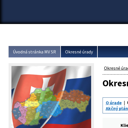
Úvodná stránka MV SR
Okresné úrady
Okresné úra
Okresn
O úrade
Akčný plán
Kli