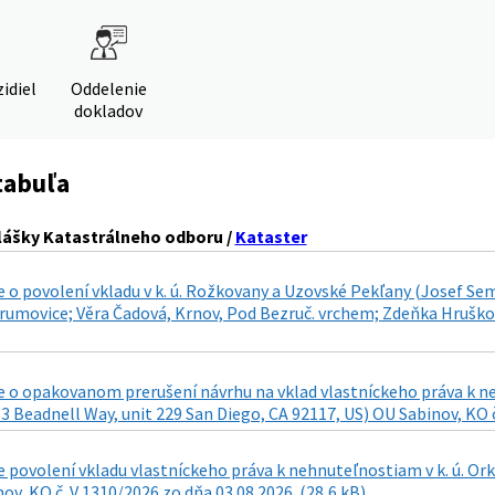
idiel
Oddelenie
dokladov
tabuľa
lášky Katastrálneho odboru /
Kataster
 o povolení vkladu v k. ú. Rožkovany a Uzovské Pekľany (Josef S
umovice; Věra Čadová, Krnov, Pod Bezruč. vrchem; Zdeňka Hrušková,
 o opakovanom prerušení návrhu na vklad vlastníckeho práva k neh
3 Beadnell Way, unit 229 San Diego, CA 92117, US) OU Sabinov, KO č
povolení vkladu vlastníckeho práva k nehnuteľnostiam v k. ú. Ork
ov, KO č. V 1310/2026 zo dňa 03.08.2026. (28,6 kB)