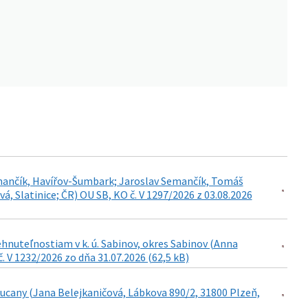
emančík, Havířov-Šumbark; Jaroslav Semančík, Tomáš
 Slatinice; ČR) OU SB, KO č. V 1297/2026 z 03.08.2026
nuteľnostiam v k. ú. Sabinov, okres Sabinov (Anna
. V 1232/2026 zo dňa 31.07.2026 (62,5 kB)
ucany (Jana Belejkaničová, Lábkova 890/2, 31800 Plzeň,