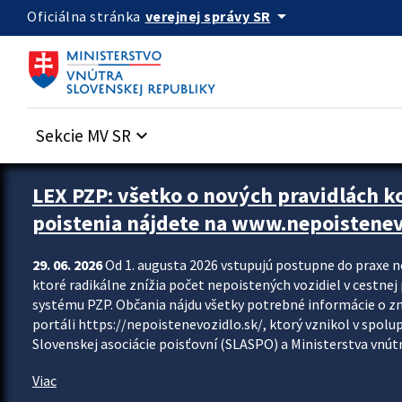
Preskocit na hlavný obsah
arrow_drop_down
verejnej správy SR
Oficiálna stránka
Sekcie MV SR
keyboard_arrow_down
Zastavit automatický posun upútavok
LEX PZP: všetko o nových pravidlách 
poistenia nájdete na www.nepoistenev
29. 06. 2026
Od 1. augusta 2026 vstupujú postupne do praxe 
ktoré radikálne znížia počet nepoistených vozidiel v cestne
systému PZP. Občania nájdu všetky potrebné informácie o 
portáli https://nepoistenevozidlo.sk/, ktorý vznikol v spolu
Slovenskej asociácie poisťovní (SLASPO) a Ministerstva vnútra
Viac