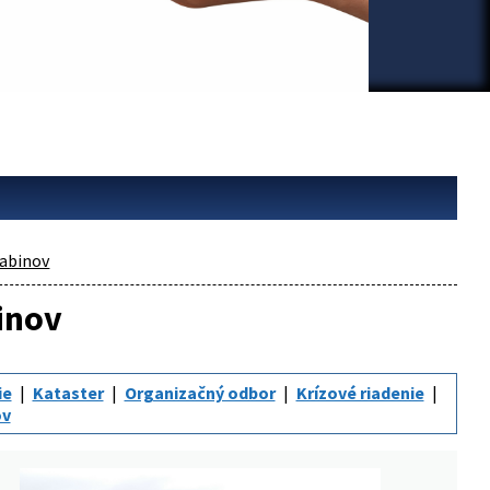
abinov
inov
ie
Kataster
Organizačný odbor
Krízové riadenie
ov