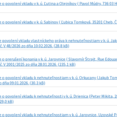
o povolení vkladu v k. ú. Ľutina a Olejníkov ( Pavol Múdry, 736 03 H
o povolení vkladu v k. ú. Sabinov ( Ľubica Tomková, 35201 Cheb, ČR
povolení vkladu vlastníckeho práva k nehnuteľnostiam v k. ú. Ja
č. V 48/2026 zo dňa 10.02.2026. (28,8 kB)
o prerušení konania v k. ú. Jarovnice ( Slavomír Štrajt, Rue Edoua
č. V 2001/2025 zo dňa 28.01.2026. (235,1 kB)
o povolení vkladu k nehnuteľnostiam v k. ú. Orkucany (Jakub Tomš
 dňa 09.01.2026. (30,3 kB)
o povolení vkladu k nehnuteľnosti v k. ú. Drienica (Peter Mikita, 
29,0 kB)
o povolení vkladu k nehnuteľnostiam v k. ú. Jarovnice, Uzovské Pe