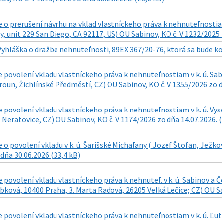
o prerušení návrhu na vklad vlastníckeho práva k nehnuteľnostiam
, unit 229 San Diego, CA 92117, US) OU Sabinov, KO č. V 1232/2025 z
Vyhláška o dražbe nehnuteľnosti, 89EX 367/20-76, ktorá sa bude kon
povolení vkladu vlastníckeho práva k nehnuteľnostiam v k. ú. Sab
oun, Žichlínské Předměstí, CZ) OU Sabinov, KO č. V 1355/2026 zo dň
povolení vkladu vlastníckeho práva k nehnuteľnostiam v k. ú. Vy
 Neratovice, CZ) OU Sabinov, KO č. V 1174/2026 zo dňa 14.07.2026. (
o povolení vkladu v k. ú. Šarišské Michaľany ( Jozef Štofan, Ježkov
dňa 30.06.2026 (33,4 kB)
povolení vkladu vlastníckeho práva k nehnuteľ. v k. ú. Sabinov a Č
bková, 10400 Praha, 3. Marta Radová, 26205 Velká Lečice; CZ) OU Sa
povolení vkladu vlastníckeho práva k nehnuteľnostiam v k. ú. Ľuti