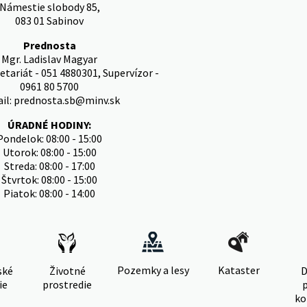
Námestie slobody 85,
083 01 Sabinov
Prednosta
Mgr. Ladislav Magyar
etariát - 051 4880301, Supervízor -
0961 80 5700
il: prednosta.sb@minv.sk
ÚRADNÉ HODINY:
Pondelok: 08:00 - 15:00
Utorok: 08:00 - 15:00
Streda: 08:00 - 17:00
Štvrtok: 08:00 - 15:00
Piatok: 08:00 - 14:00
Pozemky a lesy
Kataster
ské
Životné
D
ie
prostredie
ko