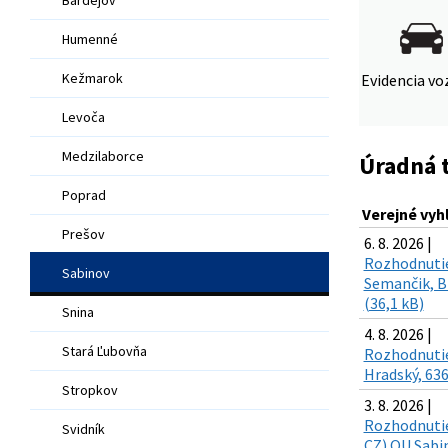
Humenné
Kežmarok
Evidencia voz
Levoča
Medzilaborce
Úradná 
Poprad
Verejné vyh
Prešov
6. 8. 2026 |
Rozhodnutie
Sabinov
Semančik, Br
(36,1 kB)
Snina
4. 8. 2026 |
Stará Ľubovňa
Rozhodnutie
Hradský, 636
Stropkov
3. 8. 2026 |
Rozhodnutie 
Svidník
CZ) OU Sabin