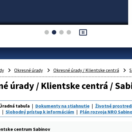
pause_presentation
dy
Okresné úrady
Okresné úrady / Klientske centrá
S
é úrady / Klientske centrá / Sab
Úradná tabuľa
Dokumenty na stiahnutie
Životné prostred
Slobodný prístup k informáciám
Plán rozvoja NRO Sabin
entske centrum Sabinov