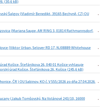
6. (30,6 kB)
ovský Šalgov (Vladimír Benedikt, 39165 Bechyně, CZ) OU
ezovica (Mariana Saupe, AM RING 3, 01814 Rathmannsdorf,
dovce (Viktor Urban, Selover RD 17, NJ08889 Whitehouse
rad Košice, Štefánikova 26, 040 01 Košice vyhlasuje
ký úrad Košice, Štefánikova 26, Košice (245,6 kB)
onice, ČR ) OU Sabinov, KO č. V 555/2026 zo dňa 27.04.2026.
rkucany (Jakub Tomšovský, Na Volánové 243/10, 16000