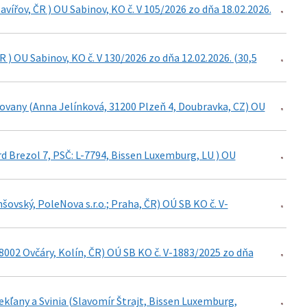
avířov, ČR ) OU Sabinov, KO č. V 105/2026 zo dňa 18.02.2026.
 ) OU Sabinov, KO č. V 130/2026 zo dňa 12.02.2026. (30,5
kovany (Anna Jelínková, 31200 Plzeň 4, Doubravka, CZ) OU
rd Brezol 7, PSČ: L-7794, Bissen Luxemburg, LU ) OU
ovský, PoleNova s.r.o.; Praha, ČR) OÚ SB KO č. V-
28002 Ovčáry, Kolín, ČR) OÚ SB KO č. V-1883/2025 zo dňa
kľany a Svinia (Slavomír Štrajt, Bissen Luxemburg,