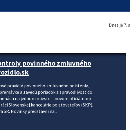
Dnes je 7.
kontroly povinného zmluvného
ozidlo.sk
nové pravidlá povinného zmluvného poistenia,
j premávke a zavedú poriadok a spravodlivosť do
zmenách na jednom mieste – novom oficiálnom
práci Slovenskej kancelárie poisťovateľov (SKP),
 SR. Novinky predstavili na...