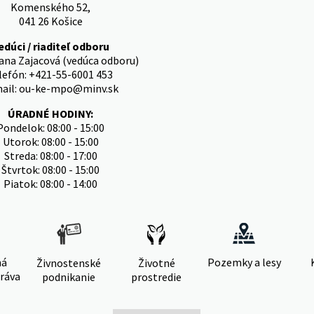
Komenského 52,
041 26 Košice
edúci / riaditeľ odboru
vana Zajacová (vedúca odboru)
lefón: +421-55-6001 453
ail: ou-ke-mpo@minv.sk
ÚRADNÉ HODINY:
Pondelok: 08:00 - 15:00
Utorok: 08:00 - 15:00
Streda: 08:00 - 17:00
Štvrtok: 08:00 - 15:00
Piatok: 08:00 - 14:00
ná
Pozemky a lesy
Živnostenské
Životné
ráva
podnikanie
prostredie