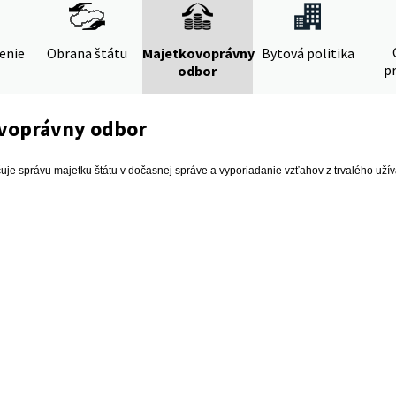
denie
Obrana štátu
Majetkovoprávny
Bytová politika
pr
odbor
voprávny odbor
je správu majetku štátu v dočasnej správe a vyporiadanie vzťahov z trvalého uží