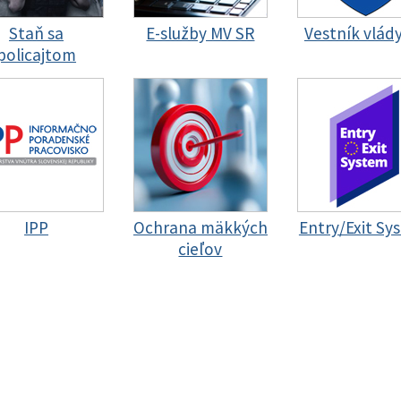
Staň sa
E-služby MV SR
Vestník vlád
policajtom
IPP
Ochrana mäkkých
Entry/Exit Sy
cieľov