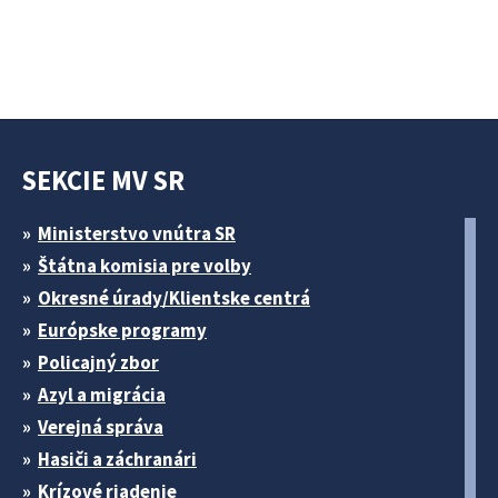
SEKCIE MV SR
Ministerstvo vnútra SR
Štátna komisia pre volby
Okresné úrady/Klientske centrá
Európske programy
Policajný zbor
Azyl a migrácia
Verejná správa
Hasiči a záchranári
Krízové riadenie