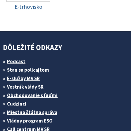
E-trhovisko
DÔLEŽITÉ ODKAZY
Podcast
Stan sa policajtom
E-služby MV SR
Vestník vlády SR
Obchodovanie s ľuďmi
Cudzinci
Miestna štátna správa
Vládny program ESO
Call centrum MV SR