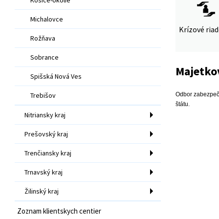
Michalovce
Krízové ria
Rožňava
Sobrance
Majetko
Spišská Nová Ves
Trebišov
Odbor zabezpeču
štátu.
Nitriansky kraj
Prešovský kraj
Trenčiansky kraj
Trnavský kraj
Žilinský kraj
Zoznam klientskych centier