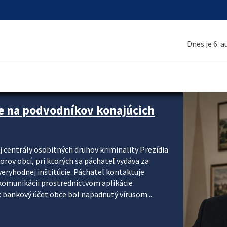
Dnes je 6. 
kontroly povinného zmluvného
ozidlo.sk
nové pravidlá povinného zmluvného poistenia,
j premávke a zavedú poriadok a spravodlivosť do
zmenách na jednom mieste – novom oficiálnom
práci Slovenskej kancelárie poisťovateľov (SKP),
 SR. Novinky predstavili na...