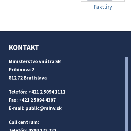
Faktúry
KONTAKT
Ministerstvo vnútra SR
Pribinova 2
812 72 Bratislava
Telefón: +421 2 5094 1111
Fax: +421 2 5094 4397
E-mail:
public@minv
.sk
Call centrum:
Telefón: 0800 222 222