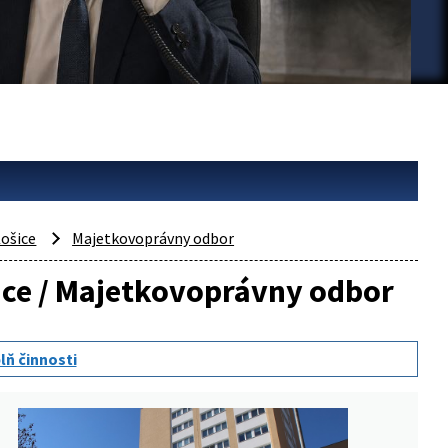
ošice
Majetkovoprávny odbor
šice / Majetkovoprávny odbor
lň činnosti