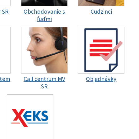
y SR
Obchodovanie s
Cudzinci
ľuďmi
stem
Call centrum MV
Objednávky
SR