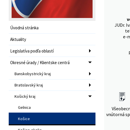
v
JUDr. I
Úvodná stránka
te
e-m
Aktuality
Legislatíva podľa oblastí
Okresné úrady / Klientske centrá
Banskobystrický kraj
Bratislavský kraj
Košický kraj
Gelnica
Všeobec
vnútorná sp
Košice
Košice-okolie