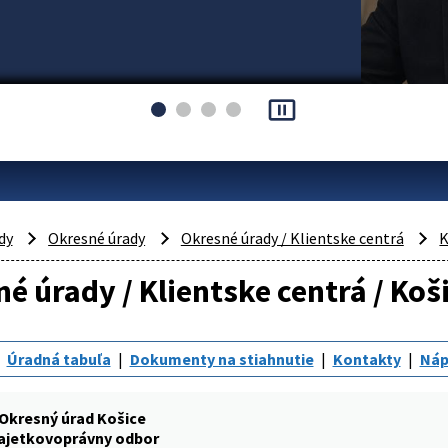
pause_presentation
dy
Okresné úrady
Okresné úrady / Klientske centrá
K
é úrady / Klientske centrá / Ko
Úradná tabuľa
Dokumenty na stiahnutie
Kontakty
Náp
Okresný úrad Košice
ajetkovoprávny odbor