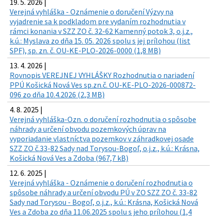
19. 5. 2026 |
Verejná vyhláška - Oznámenie o doručení Výzvy na
vyjadrenie sa k podkladom pre vydaním rozhodnutia v
rámci konania v SZZ ZO č. 32-62 Kamenný potok 3, o.j.z.,
k.ú.: Myslava zo dňa 15. 05. 2026 spolu s jej prílohou (list
SPF), sp. zn. č. OU-KE-PLO-2026-0000 (1,8 MB)
13. 4. 2026 |
Rovnopis VEREJNEJ VYHLÁŠKY Rozhodnutia o nariadení
PPÚ Košická Nová Ves sp.zn.č. OU-KE-PLO-2026-000872-
096 zo dňa 10.4.2026 (2,3 MB)
4. 8. 2025 |
Verejná vyhláška-Ozn. o doručení rozhodnutia o spôsobe
náhrady a určení obvodu pozemkových úprav na
vyporiadanie vlastníctva pozemkov v záhradkovej osade
SZZ ZO č.33-82 Sady nad Torysou-Bogoľ, o.j.z., k.ú.: Krásna,
Košická Nová Ves a Zdoba (967,7 kB)
12. 6. 2025 |
Verejná vyhláška - Oznámenie o doručení rozhodnutia o
spôsobe náhrady a určení obvodu PÚ v ZO SZZ ZO č. 33-82
Sady nad Torysou - Bogoľ, o.j.z., k.ú.: Krásna, Košická Nová
Ves a Zdoba zo dňa 11.06.2025 spolu s jeho prílohou (1,4