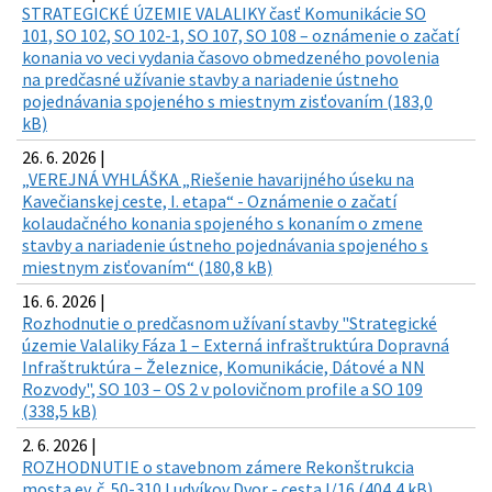
STRATEGICKÉ ÚZEMIE VALALIKY časť Komunikácie SO
101, SO 102, SO 102-1, SO 107, SO 108 – oznámenie o začatí
konania vo veci vydania časovo obmedzeného povolenia
na predčasné užívanie stavby a nariadenie ústneho
pojednávania spojeného s miestnym zisťovaním (183,0
kB)
26. 6. 2026 |
„VEREJNÁ VYHLÁŠKA „Riešenie havarijného úseku na
Kavečianskej ceste, I. etapa“ - Oznámenie o začatí
kolaudačného konania spojeného s konaním o zmene
stavby a nariadenie ústneho pojednávania spojeného s
miestnym zisťovaním“ (180,8 kB)
16. 6. 2026 |
Rozhodnutie o predčasnom užívaní stavby "Strategické
územie Valaliky Fáza 1 – Externá infraštruktúra Dopravná
Infraštruktúra – Železnice, Komunikácie, Dátové a NN
Rozvody", SO 103 – OS 2 v polovičnom profile a SO 109
(338,5 kB)
2. 6. 2026 |
ROZHODNUTIE o stavebnom zámere Rekonštrukcia
mosta ev. č. 50-310 Ludvíkov Dvor - cesta I/16 (404,4 kB)