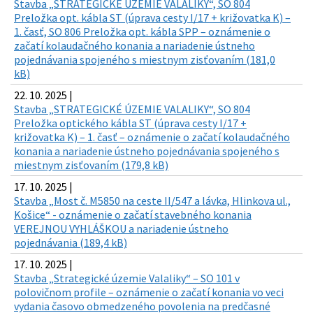
Stavba „STRATEGICKÉ ÚZEMIE VALALIKY“, SO 804
Preložka opt. kábla ST (úprava cesty I/17 + križovatka K) –
1. časť, SO 806 Preložka opt. kábla SPP – oznámenie o
začatí kolaudačného konania a nariadenie ústneho
pojednávania spojeného s miestnym zisťovaním (181,0
kB)
22. 10. 2025 |
Stavba „STRATEGICKÉ ÚZEMIE VALALIKY“, SO 804
Preložka optického kábla ST (úprava cesty I/17 +
križovatka K) – 1. časť – oznámenie o začatí kolaudačného
konania a nariadenie ústneho pojednávania spojeného s
miestnym zisťovaním (179,8 kB)
17. 10. 2025 |
Stavba „Most č. M5850 na ceste II/547 a lávka, Hlinkova ul.,
Košice“ - oznámenie o začatí stavebného konania
VEREJNOU VYHLÁŠKOU a nariadenie ústneho
pojednávania (189,4 kB)
17. 10. 2025 |
Stavba „Strategické územie Valaliky“ – SO 101 v
polovičnom profile – oznámenie o začatí konania vo veci
vydania časovo obmedzeného povolenia na predčasné