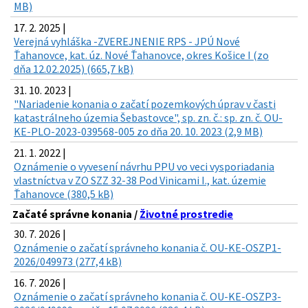
MB)
17. 2. 2025 |
Verejná vyhláška -ZVEREJNENIE RPS - JPÚ Nové
Ťahanovce, kat. úz. Nové Ťahanovce, okres Košice I (zo
dňa 12.02.2025) (665,7 kB)
31. 10. 2023 |
"Nariadenie konania o začatí pozemkových úprav v časti
katastrálneho územia Šebastovce", sp. zn. č.: sp. zn. č. OU-
KE-PLO-2023-039568-005 zo dňa 20. 10. 2023 (2,9 MB)
21. 1. 2022 |
Oznámenie o vyvesení návrhu PPU vo veci vysporiadania
vlastníctva v ZO SZZ 32-38 Pod Vinicami I., kat. územie
Ťahanovce (380,5 kB)
Začaté správne konania /
Životné prostredie
30. 7. 2026 |
Oznámenie o začatí správneho konania č. OU-KE-OSZP1-
2026/049973 (277,4 kB)
16. 7. 2026 |
Oznámenie o začatí správneho konania č. OU-KE-OSZP3-