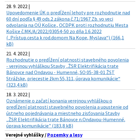
28. 9. 2022 |
Upovedomenie ÚK o predĺžení lehoty pre rozhodnutie nad
60 dní podľa § 49 ods.2 zákona č.71/1967 Zb. vo veci
odvolania na OÚ Košice., OCDPK proti rozhodnutiu Mesta
Košice č.MK/A/2022/03054-50 zo dňa 1.6.2022
(„Prístup.cesta k rod.domom Na Kope, Myslava“) (166,1
kB)
21. 4. 2022 |
Rozhodnutie o predĺžení platnosti stavebného povolenia
- verejnou vyhláškou Stavby „ŽSR Elektrifikácia trate
Bánovce nad Ondavou - Humenné, SO 05-38-01 ŽST
Strážske, priecestie žkm 55,311, úprava komunikácie“
(323,4 kB)
18. 3. 2022 |
Oznámenie o začatí konania verejnou vyhláškou o
predĺžení platnosti stavebného povolenia a upustenie od
ústneho pojednávania a miestneho zisťovania Stavby
„ŽSR Elektrifikácia trate Bánovce n.Ondavou-Humenné,
úprava komunikácie" (183,8 kB)
Verejné vyhlášky /
Pozemky a lesy