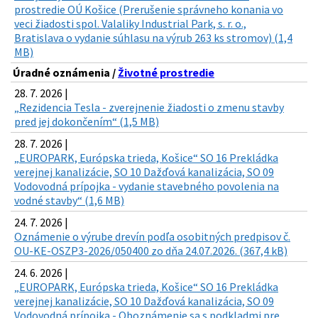
prostredie OÚ Košice (Prerušenie správneho konania vo
veci žiadosti spol. Valaliky Industrial Park, s. r. o.,
Bratislava o vydanie súhlasu na výrub 263 ks stromov) (1,4
MB)
Úradné oznámenia /
Životné prostredie
28. 7. 2026 |
„Rezidencia Tesla - zverejnenie žiadosti o zmenu stavby
pred jej dokončením“ (1,5 MB)
28. 7. 2026 |
„EUROPARK, Európska trieda, Košice“ SO 16 Prekládka
verejnej kanalizácie, SO 10 Dažďová kanalizácia, SO 09
Vodovodná prípojka - vydanie stavebného povolenia na
vodné stavby“ (1,6 MB)
24. 7. 2026 |
Oznámenie o výrube drevín podľa osobitných predpisov č.
OU-KE-OSZP3-2026/050400 zo dňa 24.07.2026. (367,4 kB)
24. 6. 2026 |
„EUROPARK, Európska trieda, Košice“ SO 16 Prekládka
verejnej kanalizácie, SO 10 Dažďová kanalizácia, SO 09
Vodovodná prípojka - Oboznámenie sa s podkladmi pre