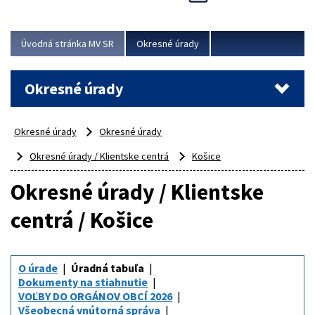
Novinky predstavili na...
Viac
Úvodná stránka MV SR
Okresné úrady
Okresné úrady
Okresné úrady
Okresné úrady
Okresné úrady / Klientske centrá
Košice
Okresné úrady / Klientske
centrá / Košice
O úrade
Úradná tabuľa
Dokumenty na stiahnutie
VOĽBY DO ORGÁNOV OBCÍ 2026
Všeobecná vnútorná správa