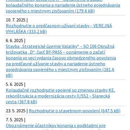
kolaudačného konania a nariadenie ústneho pojednávania
spojeného s miestnym zisťovaním (179,6 kB)
10. 7. 2025 |
Rozhodnutie o predčasnom užívaní stavby – VEREJNÁ
VYHLÁŠKA (333,2 kB)
6. 6. 2025 |
Stavba „Strategické územie Valaliky“ – SO 106 Okružná
križovatka „D“, časť BY-PASS – oznámenie o začatí
konania vo veci vydania časovo obmedzeného povolenia
na predčasné užívanie stavby a nariadenie ústneho
pojednávania spojeného s miestnym zisťovaním (181,6
kB)
5. 6. 2025 |
Kolaudačné rozhodnutie spojené so zmenou stavby KE,
rekonštrukcia a modernizácia cesty II/552 – Slanecká
cesta (367,8 kB)
23. 5. 2025 |
Rozhodnutie o stavebnom povolení (647,5 kB)
7. 5. 2025 |
Oboznámenie účastníkov konania s podkladmi pre