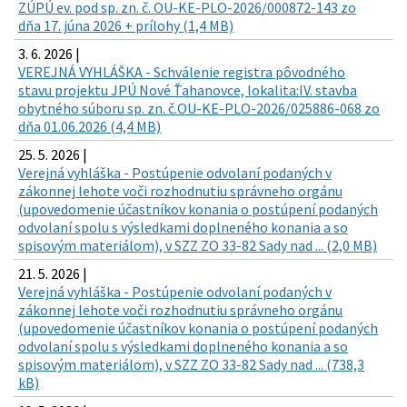
ZÚPÚ ev. pod sp. zn. č. OU-KE-PLO-2026/000872-143 zo
dňa 17. júna 2026 + prílohy (1,4 MB)
3. 6. 2026 |
VEREJNÁ VYHLÁŠKA - Schválenie registra pôvodného
stavu projektu JPÚ Nové Ťahanovce, lokalita:IV. stavba
obytného súboru sp. zn. č.OU-KE-PLO-2026/025886-068 zo
dňa 01.06.2026 (4,4 MB)
25. 5. 2026 |
Verejná vyhláška - Postúpenie odvolaní podaných v
zákonnej lehote voči rozhodnutiu správneho orgánu
(upovedomenie účastníkov konania o postúpení podaných
odvolaní spolu s výsledkami doplneného konania a so
spisovým materiálom), v SZZ ZO 33-82 Sady nad ... (2,0 MB)
21. 5. 2026 |
Verejná vyhláška - Postúpenie odvolaní podaných v
zákonnej lehote voči rozhodnutiu správneho orgánu
(upovedomenie účastníkov konania o postúpení podaných
odvolaní spolu s výsledkami doplneného konania a so
spisovým materiálom), v SZZ ZO 33-82 Sady nad ... (738,3
kB)