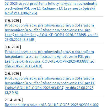
07. 2026 vo veci predĺženia lehoty na vydanie rozhodnutia
o schválení PSL pre LC Rudňany a LC Lesy mesta Spišská
Nová Ves. (286,2 kB)
3. 6. 2026 |
Protokol o výsledku prerokovania Správy o doterajšom
hospodárení a o určení zásad na vyhotovenie PSL pre
Lesný celok Smižany, č.OU-KE-OOP4-2026/033895, zo dňa
28.05.2026 (3,3 MB)
3. 6. 2026 |
Protokol o výsledku prerokovania Správy o doterajšom
hospodárení a o určení zásad na vyhotovenie PSL pre
Lesný celok Hrabušice, č.OU-KE-OOP4-2026/033888, zo
dňa 28.05.2026 (3,4 MB)
2. 6. 2026 |
Protokol o výsledku prerokovania Správy o doterajšom
hospodárení a o určení zásad na vyhotovenie PSL pre LC
Ľadová č.OU-KE-OOP4-2026/034037, zo dňa 28.08.2026
(3,2 MB)
29. 4. 2026 |
Rozhodnutie o odvolaní č. OU-KE-OOP5-2026/023914-002