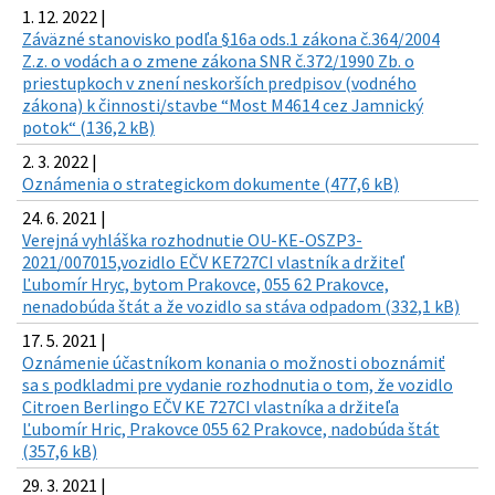
1. 12. 2022 |
Záväzné stanovisko podľa §16a ods.1 zákona č.364/2004
Z.z. o vodách a o zmene zákona SNR č.372/1990 Zb. o
priestupkoch v znení neskorších predpisov (vodného
zákona) k činnosti/stavbe “Most M4614 cez Jamnický
potok“ (136,2 kB)
2. 3. 2022 |
Oznámenia o strategickom dokumente (477,6 kB)
24. 6. 2021 |
Verejná vyhláška rozhodnutie OU-KE-OSZP3-
2021/007015,vozidlo EČV KE727CI vlastník a držiteľ
Ľubomír Hryc, bytom Prakovce, 055 62 Prakovce,
nenadobúda štát a že vozidlo sa stáva odpadom (332,1 kB)
17. 5. 2021 |
Oznámenie účastníkom konania o možnosti oboznámiť
sa s podkladmi pre vydanie rozhodnutia o tom, že vozidlo
Citroen Berlingo EČV KE 727CI vlastníka a držiteľa
Ľubomír Hric, Prakovce 055 62 Prakovce, nadobúda štát
(357,6 kB)
29. 3. 2021 |