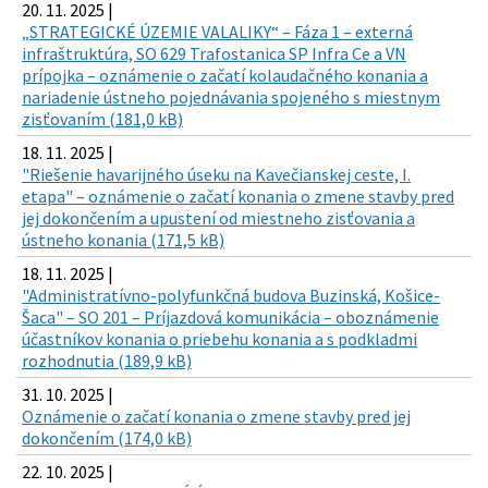
20. 11. 2025 |
„STRATEGICKÉ ÚZEMIE VALALIKY“ – Fáza 1 – externá
infraštruktúra, SO 629 Trafostanica SP Infra Ce a VN
prípojka – oznámenie o začatí kolaudačného konania a
nariadenie ústneho pojednávania spojeného s miestnym
zisťovaním (181,0 kB)
18. 11. 2025 |
"Riešenie havarijného úseku na Kavečianskej ceste, I.
etapa" – oznámenie o začatí konania o zmene stavby pred
jej dokončením a upustení od miestneho zisťovania a
ústneho konania (171,5 kB)
18. 11. 2025 |
"Administratívno-polyfunkčná budova Buzinská, Košice-
Šaca" – SO 201 – Príjazdová komunikácia – oboznámenie
účastníkov konania o priebehu konania a s podkladmi
rozhodnutia (189,9 kB)
31. 10. 2025 |
Oznámenie o začatí konania o zmene stavby pred jej
dokončením (174,0 kB)
22. 10. 2025 |