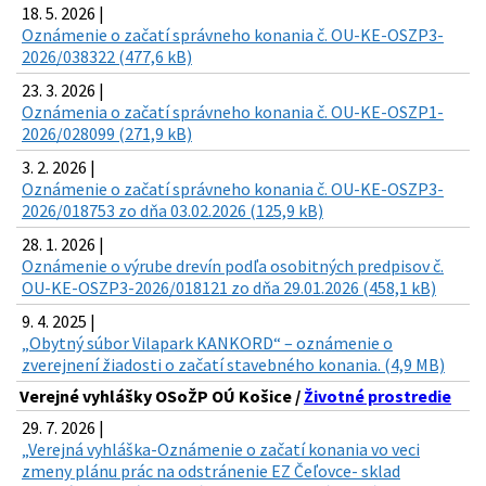
18. 5. 2026 |
Oznámenie o začatí správneho konania č. OU-KE-OSZP3-
2026/038322 (477,6 kB)
23. 3. 2026 |
Oznámenia o začatí správneho konania č. OU-KE-OSZP1-
2026/028099 (271,9 kB)
3. 2. 2026 |
Oznámenie o začatí správneho konania č. OU-KE-OSZP3-
2026/018753 zo dňa 03.02.2026 (125,9 kB)
28. 1. 2026 |
Oznámenie o výrube drevín podľa osobitných predpisov č.
OU-KE-OSZP3-2026/018121 zo dňa 29.01.2026 (458,1 kB)
9. 4. 2025 |
„Obytný súbor Vilapark KANKORD“ – oznámenie o
zverejnení žiadosti o začatí stavebného konania. (4,9 MB)
Verejné vyhlášky OSoŽP OÚ Košice /
Životné prostredie
29. 7. 2026 |
„Verejná vyhláška-Oznámenie o začatí konania vo veci
zmeny plánu prác na odstránenie EZ Čeľovce- sklad