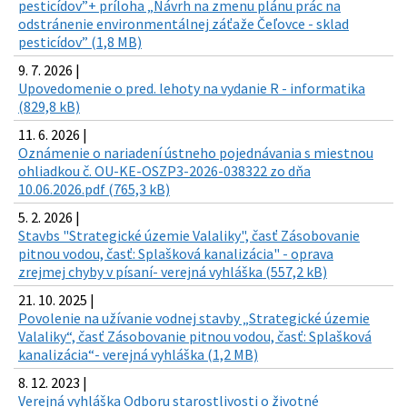
pesticídov”+ príloha „Návrh na zmenu plánu prác na
odstránenie environmentálnej záťaže Čeľovce - sklad
pesticídov” (1,8 MB)
9. 7. 2026 |
Upovedomenie o pred. lehoty na vydanie R - informatika
(829,8 kB)
11. 6. 2026 |
Oznámenie o nariadení ústneho pojednávania s miestnou
ohliadkou č. OU-KE-OSZP3-2026-038322 zo dňa
10.06.2026.pdf (765,3 kB)
5. 2. 2026 |
Stavbs "Strategické územie Valaliky", časť Zásobovanie
pitnou vodou, časť: Splašková kanalizácia" - oprava
zrejmej chyby v písaní- verejná vyhláška (557,2 kB)
21. 10. 2025 |
Povolenie na užívanie vodnej stavby „Strategické územie
Valaliky“, časť Zásobovanie pitnou vodou, časť: Splašková
kanalizácia“- verejná vyhláška (1,2 MB)
8. 12. 2023 |
Verejná vyhláška Odboru starostlivosti o životné