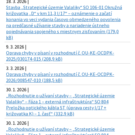
18. 3. 2026 |
Stavba „Strategické územie Valaliky“ SO 106-01 Okružná
križovatka „D“ v km 11,3 I/17“ – oznámenie o začatí
konania vo veci vydania časovo obmedzeného povolenia
na predčasné užívanie stavby a nariadenie ústneho
pojednávania spojeného s miestnym zisťovaním (179,0
kB)
9. 3. 2026 |
Oprava chyby v písaní v rozhodnutí č. OU-KE-OCDPK-
2025/030174-015 (208,9 kB)
3. 3. 2026 |
Oprava chyby v písaní v rozhodnutí č. OU-KE-OCDPK-
2026/008547-010 (188,5 kB)
30. 1. 2026 |
„Rozhodnutie o užívaní stavby – „Strategické územie
Valaliky“ – Fáza 1 – externá infraštruktúra“ SO 804
Preložka optického kábla ST (úprava cesty I/17 +
križovatka K) – 1. časť“ (332,9 kB)
30. 1. 2026 |
„Rozhodnutie o užívaní stavby – „Strategické územie