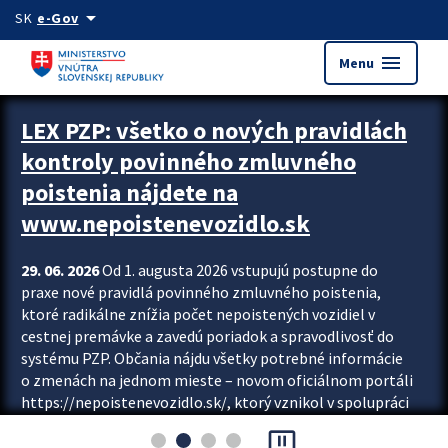
Preskocit na hlavný obsah
arrow_drop_down
SK
e-Gov
menu
Menu
Zastavit automatický posun upútavok
LEX PZP: všetko o nových pravidlách
kontroly povinného zmluvného
poistenia nájdete na
www.nepoistenevozidlo.sk
29. 06. 2026
Od 1. augusta 2026 vstupujú postupne do
praxe nové pravidlá povinného zmluvného poistenia,
ktoré radikálne znížia počet nepoistených vozidiel v
cestnej premávke a zavedú poriadok a spravodlivosť do
systému PZP. Občania nájdu všetky potrebné informácie
o zmenách na jednom mieste – novom oficiálnom portáli
https://nepoistenevozidlo.sk/, ktorý vznikol v spolupráci
Slovenskej kancelárie poisťovateľov (SKP), Slovenskej
pause_presentation
asociácie poisťovní (SLASPO) a Ministerstva vnútra SR.