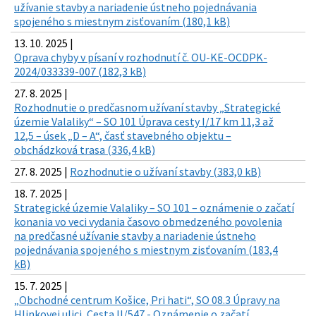
užívanie stavby a nariadenie ústneho pojednávania
spojeného s miestnym zisťovaním (180,1 kB)
13. 10. 2025 |
Oprava chyby v písaní v rozhodnutí č. OU-KE-OCDPK-
2024/033339-007 (182,3 kB)
27. 8. 2025 |
Rozhodnutie o predčasnom užívaní stavby „Strategické
územie Valaliky“ – SO 101 Úprava cesty I/17 km 11,3 až
12,5 – úsek „D – A“, časť stavebného objektu –
obchádzková trasa (336,4 kB)
27. 8. 2025 |
Rozhodnutie o užívaní stavby (383,0 kB)
18. 7. 2025 |
Strategické územie Valaliky – SO 101 – oznámenie o začatí
konania vo veci vydania časovo obmedzeného povolenia
na predčasné užívanie stavby a nariadenie ústneho
pojednávania spojeného s miestnym zisťovaním (183,4
kB)
15. 7. 2025 |
„Obchodné centrum Košice, Pri hati“, SO 08.3 Úpravy na
Hlinkovej ulici, Cesta II/547 - Oznámenie o začatí