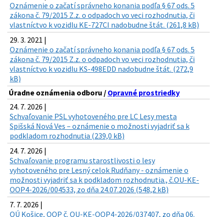
Oznámenie o začatí správneho konania podľa § 67 ods. 5
zákona č. 79/2015 Z.z. o odpadoch vo veci rozhodnutia, či
vlastníctvo k vozidlu KE-727CI nadobudne štát. (261,8 kB)
29. 3. 2021 |
Oznámenie o začatí správneho konania podľa § 67 ods. 5
zákona č. 79/2015 Z.z. o odpadoch vo veci rozhodnutia, či
vlastníctvo k vozidlu KS-498EDD nadobudne štát. (272,9
kB)
Úradne oznámenia odboru /
Opravné prostriedky
24. 7. 2026 |
Schvaľovanie PSL vyhotoveného pre LC Lesy mesta
Spišská Nová Ves – oznámenie o možnosti vyjadriť sa k
podkladom rozhodnutia (239,0 kB)
24. 7. 2026 |
Schvaľovanie programu starostlivosti o lesy
vyhotoveného pre Lesný celok Rudňany - oznámenie o
možnosti vyjadriť sa k podkladom rozhodnutia., č.OU-KE-
OOP4-2026/004533, zo dňa 24.07.2026 (548,2 kB)
7. 7. 2026 |
OÚ Košice, OOP č. OU-KE-OOP4-2026/037407, zo dňa 06.