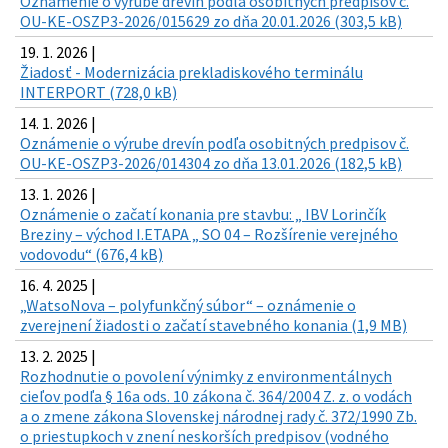
Oznámenie o výrube drevín podľa osobitných predpisov č.
OU-KE-OSZP3-2026/015629 zo dňa 20.01.2026 (303,5 kB)
19. 1. 2026 |
Žiadosť - Modernizácia prekladiskového terminálu
INTERPORT (728,0 kB)
14. 1. 2026 |
Oznámenie o výrube drevín podľa osobitných predpisov č.
OU-KE-OSZP3-2026/014304 zo dňa 13.01.2026 (182,5 kB)
13. 1. 2026 |
Oznámenie o začatí konania pre stavbu: „ IBV Lorinčík
Breziny – východ I.ETAPA „ SO 04 – Rozšírenie verejného
vodovodu“ (676,4 kB)
16. 4. 2025 |
„WatsoNova – polyfunkčný súbor“ – oznámenie o
zverejnení žiadosti o začatí stavebného konania (1,9 MB)
13. 2. 2025 |
Rozhodnutie o povolení výnimky z environmentálnych
cieľov podľa § 16a ods. 10 zákona č. 364/2004 Z. z. o vodách
a o zmene zákona Slovenskej národnej rady č. 372/1990 Zb.
o priestupkoch v znení neskorších predpisov (vodného