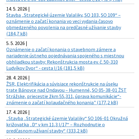
14. 5. 2026 |
Stavba „Strategické územie Valaliky, SO 103, SO 109“ –
oznámenie o začatí konania vo veci vydania časovo
obmedzeného povolenia na predčasné užívanie stavby
(184,7 kB)
5. 5. 2026 |
Oznámenie o začatí konania o stavebnom zámere a
nariadenie ústneho pojednávania spojeného s miestnou
obhliadkou stavby: Rekonštrukcia mosta ev. č. 50-310
Ludvíkov Dvor“ - cesta I/16 (181,5 kB)
28. 4. 2026 |
ŽSR, Elektrifikácia a súvisiace rekonštrukcie na úseku
trate Bánovce nad Ondavou – Humenné, SO 05-38-01 ŽST
Strážske, priecestie žkm 55,311, úprava komunikácie“-
známenie o začatí kolaudačného konania" (177,2 kB)
17. 4. 2026 |
„Stavba „Strategické územie Valaliky“ SO 106-01 Okružná
križovatka „D“ v km 11,3 I/17“ – Rozhodnutie o
predčasnom užívaní stavby“ (333,2 kB)