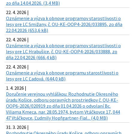
zo dňa 14.04.2026. (3,4 MB)
22. 4. 2026 |
Oznámenie a výzva k obnove programov starostlivosti o
lesy pre LC Smižany, č. OU-KE-OOP4-2026/033895, zo dňa
22.04.2026 (653,6 kB)
22. 4. 2026 |
Oznámenie a výzva k obnove programov starostlivosti o
lesy pre LC Hrabušice, č. OU-KE-OOP4-2026/033888, zo
dňa 22.04.2026 (666,4 kB)
22. 4. 2026 |
Oznámenie a výzva k obnove programu starostlivosti o
lesy pre LC Ľadová. (644,0 kB)
1. 4. 2026 |
Doručenie verejnou vyhláškou: Rozhodnutie Okresného
úradu Košice, odboru opravných prostriedkov č. OU-KE-
OOP6-2026/020919 zo dňa 01.04.2026 o odvolaní Bc.
Viliama Kmeca, nar. 28.05.1974, bytom Vtáčkovce 17, 044
47 Vtáčkovce, Ľudmily Hopfgartner-Fial... (4,0 MB)
31. 3. 2026 |
Rozhodnutie Okresného úradu Košice, odboru opravných