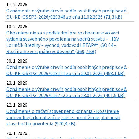
11. 2. 2026 |
Oznámenie o výrube drevín podľa osobitných predpisov č.
OU-KE-OSZP3-2026/020346 zo dňa 11.02.2026 (71,3 kB)
10. 2. 2026 |
Oboznámenie sa s podkladmi pre rozhodnutie vo veci
vydania stavebného povolenia na vodnú stavbu – „IBV
Lorinčík Breziny – východ, vodovod I.ETAPA“ „SO 04 –
Rozšírenie verejného vodovodu“ (360,7 kB)
30. 1. 2026 |
Oznámenie o výrube drevín podľa osobitných predpisov č.
OU-KE-OSZP3-2026/018121 zo dňa 29.01.2026 (458,1 kB)
23. 1. 2026 |
Oznámenie o výrube drevín podľa osobitných predpisov č.
OU-KE-OSZP3-2026/016722 zo dňa 23.01.2026 (401,5 kB)
22. 1. 2026 |
Oznámenie o začatí stavebného konania - Rozšírenie
vodovodnej a kanalizačnej siete - predĺženie platnosti
stavebného povolenia (970,4 kB)
20. 1. 2026 |