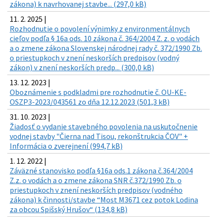
zákona) k navrhovanej stavbe... (297,0 kB)
11. 2. 2025 |
Rozhodnutie o povolení výnimky z environmentálnych
cieľov podľa § 16a ods. 10 zákona č. 364/2004 Z. z. o vodách
a o zmene zákona Slovenskej národnej rady č. 372/1990 Zb.
o priestupkoch v znení neskorších predpisov (vodný
zákon) v znení neskorších predp... (300,0 kB)
13. 12. 2023 |
Oboznámenie s podkladmi pre rozhodnutie č. OU-KE-
OSZP3-2023/043561 zo dňa 12.12.2023 (501,3 kB)
31. 10. 2023 |
Žiadosť o vydanie stavebného povolenia na uskutočnenie
vodnej stavby "Čierna nad Tisou, rekonštrukcia ČOV" +
Informácia o zverejnení (994,7 kB)
1. 12. 2022 |
Záväzné stanovisko podľa §16a ods.1 zákona č.364/2004
Z.z. o vodách a o zmene zákona SNR č.372/1990 Zb. o
priestupkoch v znení neskorších predpisov (vodného
zákona) k činnosti/stavbe “Most M3671 cez potok Lodina
za obcou Spišský Hrušov“ (134,8 kB)