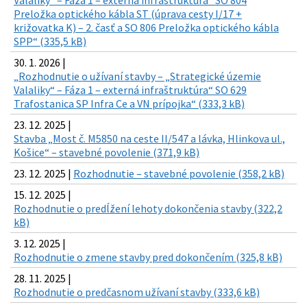
Valaliky“ – Fáza 1 – externá infraštruktúra“ SO 804
Preložka optického kábla ST (úprava cesty I/17 +
križovatka K) – 2. časť a SO 806 Preložka optického kábla
SPP“ (335,5 kB)
30. 1. 2026 |
„Rozhodnutie o užívaní stavby – „Strategické územie
Valaliky“ – Fáza 1 – externá infraštruktúra“ SO 629
Trafostanica SP Infra Ce a VN prípojka“ (333,3 kB)
23. 12. 2025 |
Stavba „Most č. M5850 na ceste II/547 a lávka, Hlinkova ul.,
Košice“ – stavebné povolenie (371,9 kB)
23. 12. 2025 |
Rozhodnutie – stavebné povolenie (358,2 kB)
15. 12. 2025 |
Rozhodnutie o predĺžení lehoty dokončenia stavby (322,2
kB)
3. 12. 2025 |
Rozhodnutie o zmene stavby pred dokončením (325,8 kB)
28. 11. 2025 |
Rozhodnutie o predčasnom užívaní stavby (333,6 kB)