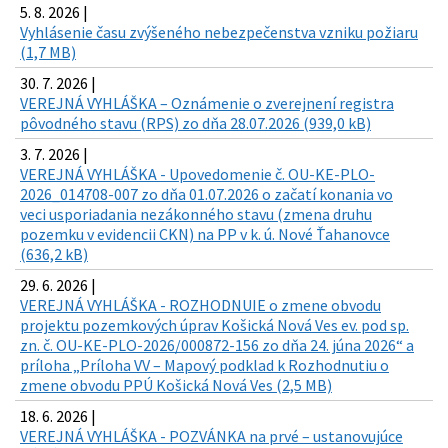
5. 8. 2026 |
Vyhlásenie času zvýšeného nebezpečenstva vzniku požiaru
(1,7 MB)
30. 7. 2026 |
VEREJNÁ VYHLÁŠKA – Oznámenie o zverejnení registra
pôvodného stavu (RPS) zo dňa 28.07.2026 (939,0 kB)
3. 7. 2026 |
VEREJNÁ VYHLÁŠKA - Upovedomenie č. OU-KE-PLO-
2026_014708-007 zo dňa 01.07.2026 o začatí konania vo
veci usporiadania nezákonného stavu (zmena druhu
pozemku v evidencii CKN) na PP v k. ú. Nové Ťahanovce
(636,2 kB)
29. 6. 2026 |
VEREJNÁ VYHLÁŠKA - ROZHODNUIE o zmene obvodu
projektu pozemkových úprav Košická Nová Ves ev. pod sp.
zn. č. OU-KE-PLO-2026/000872-156 zo dňa 24. júna 2026“ a
príloha „Príloha VV – Mapový podklad k Rozhodnutiu o
zmene obvodu PPÚ Košická Nová Ves (2,5 MB)
18. 6. 2026 |
VEREJNÁ VYHLÁŠKA - POZVÁNKA na prvé – ustanovujúce