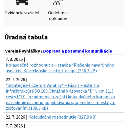
Evidencia vozidiel
Oddelenie
dokladov
Úradná tabuľa
Verejné vyhlášky /
Doprava a pozemné komunikácie
7. 8. 2026 |
Kolaudačné rozhodnutie – stavba “Riešenie havarijného
úseku na Kavečianskej ceste, I. etapa (336,7 kB)
22. 7. 2026 |
"Strategické územie Valaliky" – Fáza 1 – externá
infraštruktúra SO 106 Okružná križovatka "D" v km 11,3
cesty I/17 – oznámenie o začatí kolaudačného konania a
nariadenie ústneho pojednávania spojeného s miestnym
zisťovaním (180,3 kB)
22. 7. 2026 |
Kolaudačné rozhodnutie (327,9 kB)
7. 7. 2026 |