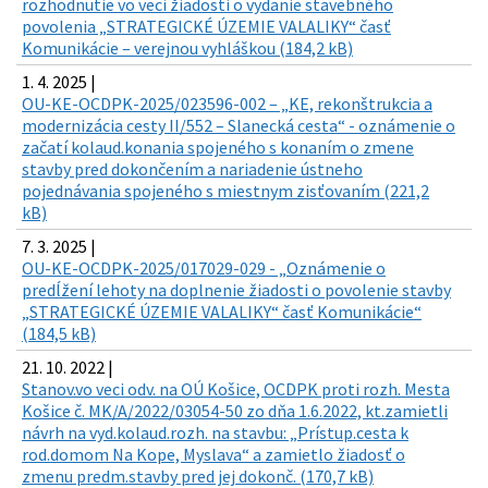
rozhodnutie vo veci žiadosti o vydanie stavebného
povolenia „STRATEGICKÉ ÚZEMIE VALALIKY“ časť
Komunikácie – verejnou vyhláškou (184,2 kB)
1. 4. 2025 |
OU-KE-OCDPK-2025/023596-002 – „KE, rekonštrukcia a
modernizácia cesty II/552 – Slanecká cesta“ - oznámenie o
začatí kolaud.konania spojeného s konaním o zmene
stavby pred dokončením a nariadenie ústneho
pojednávania spojeného s miestnym zisťovaním (221,2
kB)
7. 3. 2025 |
OU-KE-OCDPK-2025/017029-029 - „Oznámenie o
predĺžení lehoty na doplnenie žiadosti o povolenie stavby
„STRATEGICKÉ ÚZEMIE VALALIKY“ časť Komunikácie“
(184,5 kB)
21. 10. 2022 |
Stanov.vo veci odv. na OÚ Košice, OCDPK proti rozh. Mesta
Košice č. MK/A/2022/03054-50 zo dňa 1.6.2022, kt.zamietli
návrh na vyd.kolaud.rozh. na stavbu: „Prístup.cesta k
rod.domom Na Kope, Myslava“ a zamietlo žiadosť o
zmenu predm.stavby pred jej dokonč. (170,7 kB)