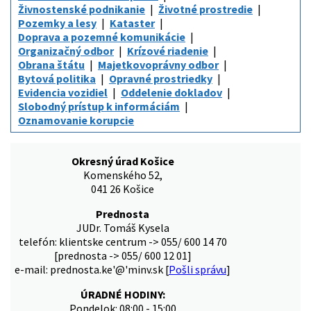
Živnostenské podnikanie
Životné prostredie
Pozemky a lesy
Kataster
Doprava a pozemné komunikácie
Organizačný odbor
Krízové riadenie
Obrana štátu
Majetkovoprávny odbor
Bytová politika
Opravné prostriedky
Evidencia vozidiel
Oddelenie dokladov
Slobodný prístup k informáciám
Oznamovanie korupcie
Okresný úrad Košice
Komenského 52,
041 26 Košice
Prednosta
JUDr. Tomáš Kysela
telefón: klientske centrum -> 055/ 600 14 70
[prednosta -> 055/ 600 12 01]
e-mail: prednosta.ke'@'minv.sk [
Pošli správu
]
ÚRADNÉ HODINY:
Pondelok: 08:00 - 15:00