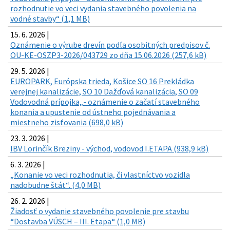
rozhodnutie vo veci vydania stavebného povolenia na
vodné stavby“ (1,1 MB)
15. 6. 2026 |
Oznámenie o výrube drevín podľa osobitných predpisov č.
OU-KE-OSZP3-2026/043729 zo dňa 15.06.2026 (257,6 kB)
29. 5. 2026 |
EUROPARK, Európska trieda, Košice SO 16 Prekládka
verejnej kanalizácie, SO 10 Dažďová kanalizácia, SO 09
Vodovodná prípojka„- oznámenie o začatí stavebného
konania a upustenie od ústneho pojednávania a
miestneho zisťovania (698,0 kB)
23. 3. 2026 |
IBV Lorinčík Breziny - východ, vodovod I.ETAPA (938,9 kB)
6. 3. 2026 |
„Konanie vo veci rozhodnutia, či vlastníctvo vozidla
nadobudne štát“. (4,0 MB)
26. 2. 2026 |
Žiadosť o vydanie stavebného povolenie pre stavbu
“Dostavba VÚSCH – III. Etapa“ (1,0 MB)