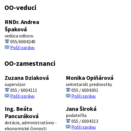
OO-veduci
RNDr. Andrea
Špaková
vedúca odboru
055/6004240
Pošli správu
OO-zamestnanci
Zuzana Dziaková
Monika Opiňárová
supervízor
sekretariát prednostky
055 / 6004111
055 / 6004301
Pošli správu
Pošli správu
Ing. Beáta
Jana Široká
Pancuráková
podateľňa
055 / 6004313
dotácie, administratívno -
Pošli správu
ekonomické činnosti