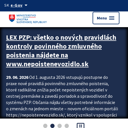
Preskocit na hlavný obsah
arrow_drop_down
SK
e-Gov
menu
Menu
Zastavit automatický posun upútavok
LEX PZP: všetko o nových pravidlách
kontroly povinného zmluvného
poistenia nájdete na
www.nepoistenevozidlo.sk
29. 06. 2026
Od 1. augusta 2026 vstupujú postupne do
praxe nové pravidlá povinného zmluvného poistenia,
ktoré radikálne znížia počet nepoistených vozidiel v
cestnej premávke a zavedú poriadok a spravodlivosť do
systému PZP. Občania nájdu všetky potrebné informácie
o zmenách na jednom mieste – novom oficiálnom portáli
https://nepoistenevozidlo.sk/, ktorý vznikol v spolupráci
Slovenskej kancelárie poisťovateľov (SKP), Slovenskej
pause_presentation
asociácie poisťovní (SLASPO) a Ministerstva vnútra SR.