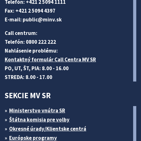
Telefón: +421 2 5094 1111
Fax: +421 2 5094 4397
E-mail:
public@minv
.sk
Call centrum:
Telefón: 0800 222 222
Nahlásenie problému:
Kontaktný formulár Call Centra MV SR
PO, UT, ŠT, PIA: 8.00 - 16.00
STREDA: 8.00 - 17.00
SEKCIE MV SR
Ministerstvo vnútra SR
Štátna komisia pre volby
Okresné úrady/Klientske centrá
Európske programy