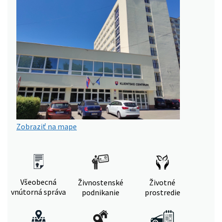
Zobraziť na mape
Všeobecná
Živnostenské
Životné
vnútorná správa
podnikanie
prostredie