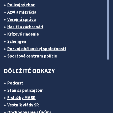
Policajný zbor
Azyl a migrácia
Verejná správa
Hasiči a záchranári
Krízové riadenie
Schengen
Rozvoj občianskej spoločnosti
Športové centrum polície
DÔLEŽITÉ ODKAZY
Podcast
Stan sa policajtom
E-služby MV SR
Vestník vlády SR
Obchodovanie s ľuďmi