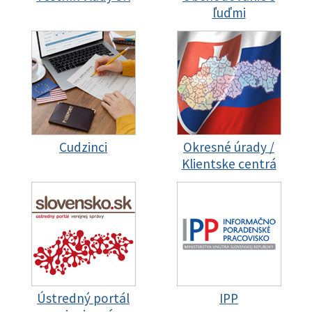
ľuďmi
Cudzinci
Okresné úrady /
Klientske centrá
Ústredný portál
IPP