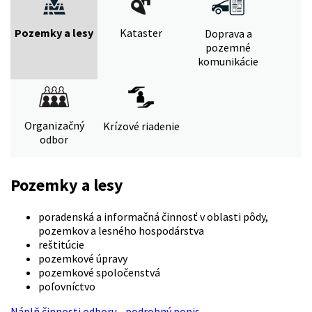
Pozemky a lesy
Kataster
Doprava a
pozemné
komunikácie
Organizačný
Krízové riadenie
odbor
Pozemky a lesy
poradenská a informačná činnosť v oblasti pôdy,
pozemkov a lesného hospodárstva
reštitúcie
pozemkové úpravy
pozemkové spoločenstvá
poľovníctvo
Náplň činnosti odboru - podrobný popis