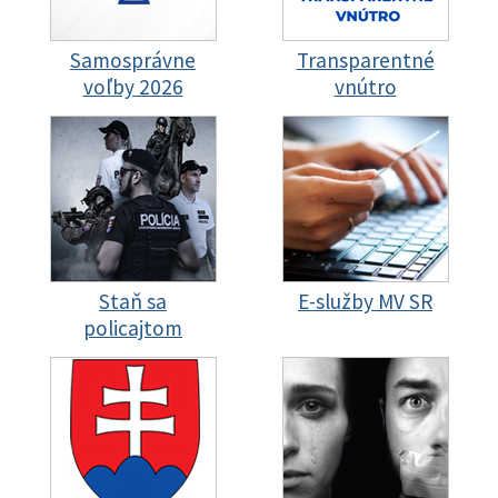
Samosprávne
Transparentné
voľby 2026
vnútro
Staň sa
E-služby MV SR
policajtom