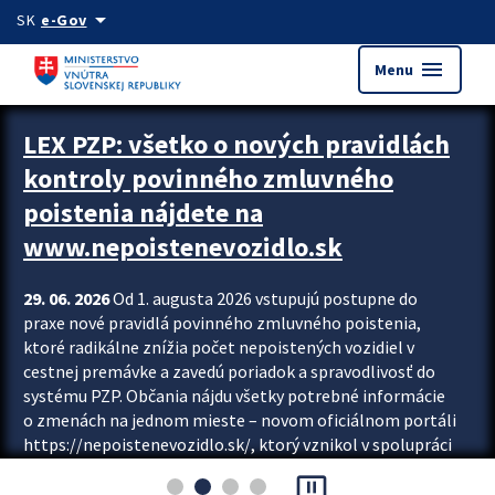
Preskocit na hlavný obsah
arrow_drop_down
SK
e-Gov
menu
Menu
Zastavit automatický posun upútavok
LEX PZP: všetko o nových pravidlách
kontroly povinného zmluvného
poistenia nájdete na
www.nepoistenevozidlo.sk
29. 06. 2026
Od 1. augusta 2026 vstupujú postupne do
praxe nové pravidlá povinného zmluvného poistenia,
ktoré radikálne znížia počet nepoistených vozidiel v
cestnej premávke a zavedú poriadok a spravodlivosť do
systému PZP. Občania nájdu všetky potrebné informácie
o zmenách na jednom mieste – novom oficiálnom portáli
https://nepoistenevozidlo.sk/, ktorý vznikol v spolupráci
Slovenskej kancelárie poisťovateľov (SKP), Slovenskej
pause_presentation
asociácie poisťovní (SLASPO) a Ministerstva vnútra SR.