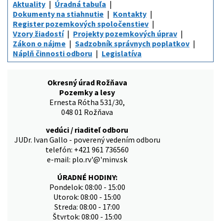
Aktuality
Úradná tabuľa
Dokumenty na stiahnutie
Kontakty
Register pozemkových spoločenstiev
Vzory žiadostí
Projekty pozemkových úprav
Zákon o nájme
Sadzobník správnych poplatkov
Náplň činnosti odboru
Legislatíva
Okresný úrad Rožňava
Pozemky a lesy
Ernesta Rótha 531/30,
048 01 Rožňava
vedúci / riaditeľ odboru
JUDr. Ivan Gallo - poverený vedením odboru
telefón: +421 961 736560
e-mail: plo.rv'@'minv.sk
ÚRADNÉ HODINY:
Pondelok: 08:00 - 15:00
Utorok: 08:00 - 15:00
Streda: 08:00 - 17:00
Štvrtok: 08:00 - 15:00