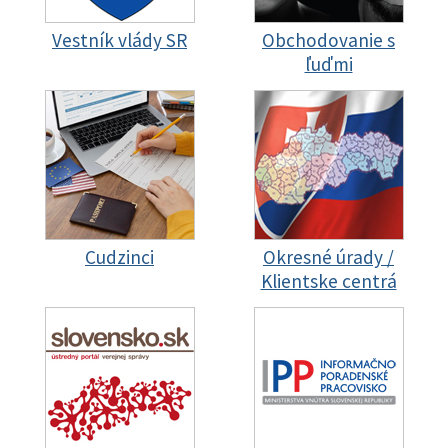
Vestník vlády SR
Obchodovanie s
ľuďmi
Cudzinci
Okresné úrady /
Klientske centrá