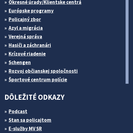
Okresné úrady/Klientske centrá
Európske programy
Policajný zbor
Azyl a migrácia
Verejná správa
Hasiči a záchranári
Krízové riadenie
Schengen
Rozvoj občianskej spoločnosti
Športové centrum polície
DÔLEŽITÉ ODKAZY
Podcast
Stan sa policajtom
E-služby MV SR