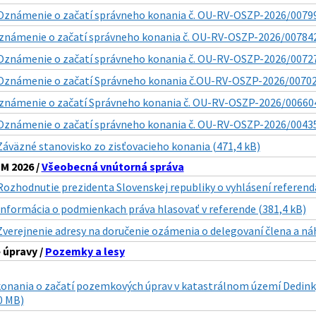
Oznámenie o začatí správneho konania č. OU-RV-OSZP-2026/00799
známenie o začatí správneho konania č. OU-RV-OSZP-2026/007842
Oznámenie o začatí správneho konania č. OU-RV-OSZP-2026/00727
Oznámenie o začatí Správneho konania č.OU-RV-OSZP-2026/007027
známenie o začatí Správneho konania č. OU-RV-OSZP-2026/006604
Oznámenie o začatí správneho konania č. OU-RV-OSZP-2026/00435
Záväzné stanovisko zo zisťovacieho konania (471,4 kB)
 2026 /
Všeobecná vnútorná správa
Rozhodnutie prezidenta Slovenskej republiky o vyhlásení referenda
Informácia o podmienkach práva hlasovať v referende (381,4 kB)
Zverejnenie adresy na doručenie ozámenia o delegovaní člena a ná
úpravy /
Pozemky a lesy
konania o začatí pozemkových úprav v katastrálnom území Dedink
0 MB)