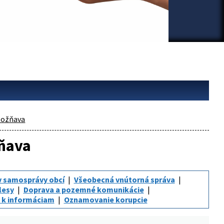
ožňava
žňava
v samosprávy obcí
Všeobecná vnútorná správa
lesy
Doprava a pozemné komunikácie
 k informáciam
Oznamovanie korupcie