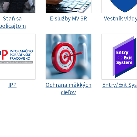
Staň sa
E-služby MV SR
Vestník vlád
policajtom
IPP
Ochrana mäkkých
Entry/Exit Sy
cieľov