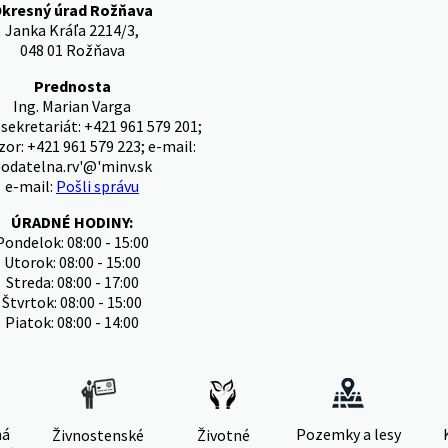
kresný úrad Rožňava
Janka Kráľa 2214/3,
048 01 Rožňava
Prednosta
Ing. Marian Varga
 sekretariát: +421 961 579 201;
zor: +421 961 579 223; e-mail:
odatelna.rv'@'minv.sk
e-mail:
Pošli správu
ÚRADNÉ HODINY:
Pondelok: 08:00 - 15:00
Utorok: 08:00 - 15:00
Streda: 08:00 - 17:00
Štvrtok: 08:00 - 15:00
Piatok: 08:00 - 14:00
ná
Pozemky a lesy
Živnostenské
Životné