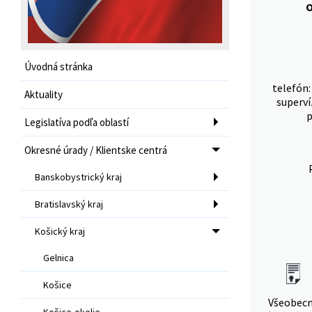
O
Úvodná stránka
telefón:
Aktuality
superví
p
Legislatíva podľa oblastí
Okresné úrady / Klientske centrá
Banskobystrický kraj
Bratislavský kraj
Košický kraj
Gelnica
Košice
Všeobec
Košice-okolie