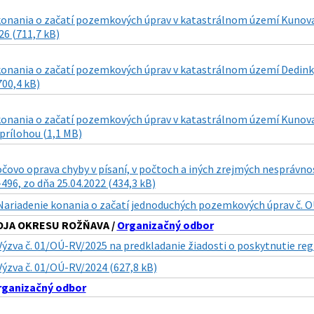
konania o začatí pozemkových úprav v katastrálnom území Kunova
26 (711,7 kB)
konania o začatí pozemkových úprav v katastrálnom území Dedink
700,4 kB)
konania o začatí pozemkových úprav v katastrálnom území Kunova
 prílohou (1,1 MB)
Gočovo oprava chyby v písaní, v počtoch a iných zrejmých nespráv
96, zo dňa 25.04.2022 (434,3 kB)
Nariadenie konania o začatí jednoduchých pozemkových úprav č. O
OJA OKRESU ROŽŇAVA /
Organizačný odbor
Výzva č. 01/OÚ-RV/2025 na predkladanie žiadosti o poskytnutie reg
Výzva č. 01/OÚ-RV/2024 (627,8 kB)
rganizačný odbor