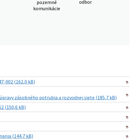
odbor
pozemné
komunikácie
7-002 (162,0 kB)
pravy zásobného potrubia a rozvodnej siete (185,7 kB)
2 (150,6 kB)
ania (144,7 kB)