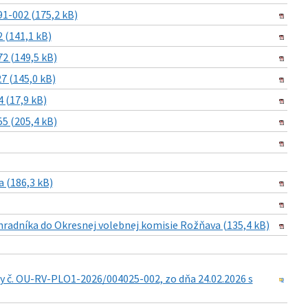
1-002 (175,2 kB)
 (141,1 kB)
2 (149,5 kB)
 (145,0 kB)
 (17,9 kB)
5 (205,4 kB)
 (186,3 kB)
hradníka do Okresnej volebnej komisie Rožňava (135,4 kB)
y č. OU-RV-PLO1-2026/004025-002, zo dňa 24.02.2026 s