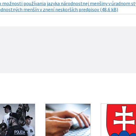
 možnosti používania jazyka národnostnej menšiny v úradnom styk
odnostných menšín v znení neskorších predpisov (48,6 kB)