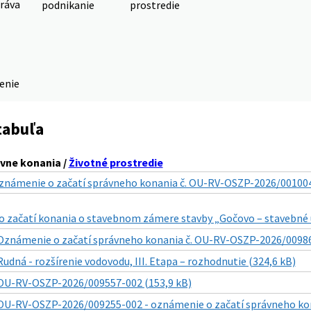
ráva
podnikanie
prostredie
denie
tabuľa
vne konania /
Životné prostredie
známenie o začatí správneho konania č. OU-RV-OSZP-2026/001004
 začatí konania o stavebnom zámere stavby „Gočovo – stavebné ú
Oznámenie o začatí správneho konania č. OU-RV-OSZP-2026/00986
Rudná - rozšírenie vodovodu, III. Etapa – rozhodnutie (324,6 kB)
OU-RV-OSZP-2026/009557-002 (153,9 kB)
OU-RV-OSZP-2026/009255-002 - oznámenie o začatí správneho kon