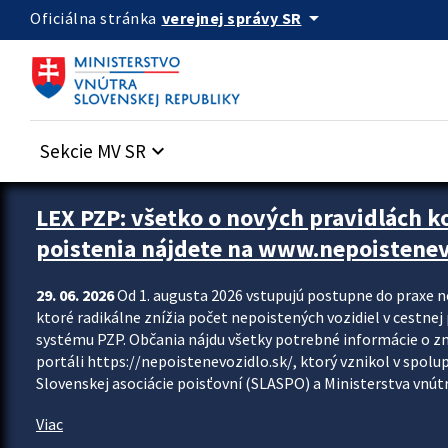
Preskocit na hlavný obsah
arrow_drop_down
verejnej správy SR
Oficiálna stránka
Sekcie MV SR
keyboard_arrow_down
Zastavit automatický posun upútavok
LEX PZP: všetko o nových pravidlách 
poistenia nájdete na www.nepoistenev
29. 06. 2026
Od 1. augusta 2026 vstupujú postupne do praxe 
ktoré radikálne znížia počet nepoistených vozidiel v cestne
systému PZP. Občania nájdu všetky potrebné informácie o 
portáli https://nepoistenevozidlo.sk/, ktorý vznikol v spolu
Slovenskej asociácie poisťovní (SLASPO) a Ministerstva vnútra
Viac