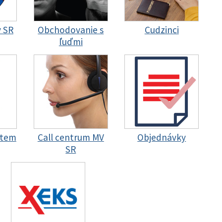
y SR
Obchodovanie s
Cudzinci
ľuďmi
stem
Call centrum MV
Objednávky
SR