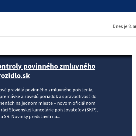
Dnes je 8. 
kontroly povinného zmluvného
ozidlo.sk
nové pravidlá povinného zmluvného poistenia,
j premávke a zavedú poriadok a spravodlivosť do
zmenách na jednom mieste – novom oficiálnom
práci Slovenskej kancelárie poisťovateľov (SKP),
 SR. Novinky predstavili na...