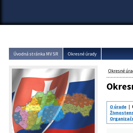
Úvodná stránka MV SR
Okresné úrady
Okresné úra
Okresn
O úrade
Živnosten
Organizač