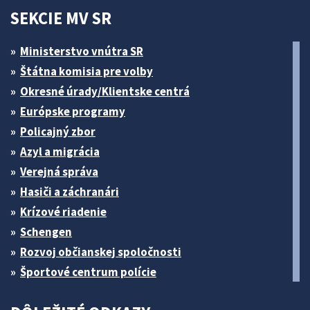
SEKCIE MV SR
Ministerstvo vnútra SR
Štátna komisia pre volby
Okresné úrady/Klientske centrá
Európske programy
Policajný zbor
Azyl a migrácia
Verejná správa
Hasiči a záchranári
Krízové riadenie
Schengen
Rozvoj občianskej spoločnosti
Športové centrum polície