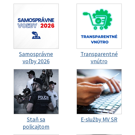
Samosprávne
Transparentné
voľby 2026
vnútro
Staň sa
E-služby MV SR
policajtom