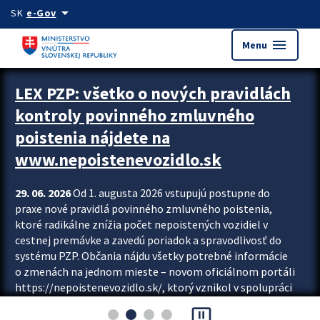
Preskocit na hlavný obsah
arrow_drop_down
SK
e-Gov
menu
Menu
Zastavit automatický posun upútavok
LEX PZP: všetko o nových pravidlách
kontroly povinného zmluvného
poistenia nájdete na
www.nepoistenevozidlo.sk
29. 06. 2026
Od 1. augusta 2026 vstupujú postupne do
praxe nové pravidlá povinného zmluvného poistenia,
ktoré radikálne znížia počet nepoistených vozidiel v
cestnej premávke a zavedú poriadok a spravodlivosť do
systému PZP. Občania nájdu všetky potrebné informácie
o zmenách na jednom mieste – novom oficiálnom portáli
https://nepoistenevozidlo.sk/, ktorý vznikol v spolupráci
Slovenskej kancelárie poisťovateľov (SKP), Slovenskej
pause_presentation
asociácie poisťovní (SLASPO) a Ministerstva vnútra SR.