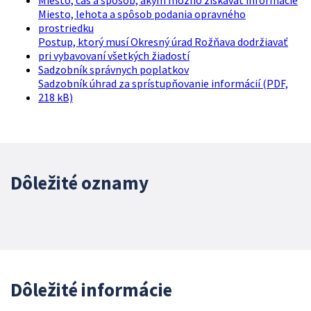
Miesto, čas a spôsob, akým možno získavať informácie
Miesto, lehota a spôsob podania opravného
prostriedku
Postup, ktorý musí Okresný úrad Rožňava dodržiavať
pri vybavovaní všetkých žiadostí
Sadzobník správnych poplatkov
Sadzobník úhrad za sprístupňovanie informácií (PDF,
218 kB)
Dôležité oznamy
Dôležité informácie