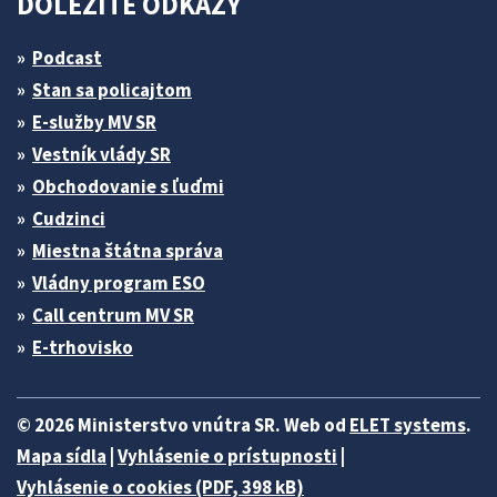
DÔLEŽITÉ ODKAZY
Podcast
Stan sa policajtom
E-služby MV SR
Vestník vlády SR
Obchodovanie s ľuďmi
Cudzinci
Miestna štátna správa
Vládny program ESO
Call centrum MV SR
E-trhovisko
© 2026 Ministerstvo vnútra SR. Web od
ELET systems
.
Mapa sídla
|
Vyhlásenie o prístupnosti
|
Vyhlásenie o cookies (PDF, 398 kB)