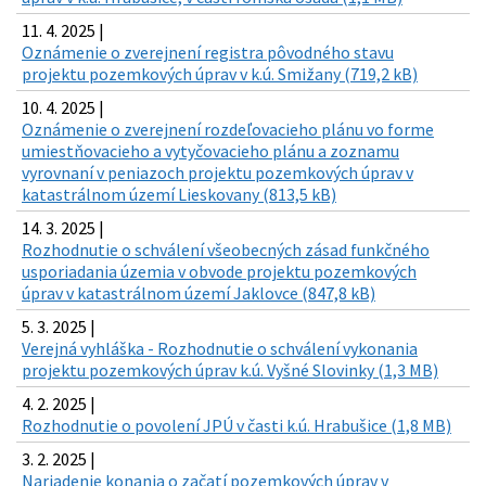
11. 4. 2025 |
Oznámenie o zverejnení registra pôvodného stavu
projektu pozemkových úprav v k.ú. Smižany (719,2 kB)
10. 4. 2025 |
Oznámenie o zverejnení rozdeľovacieho plánu vo forme
umiestňovacieho a vytyčovacieho plánu a zoznamu
vyrovnaní v peniazoch projektu pozemkových úprav v
katastrálnom území Lieskovany (813,5 kB)
14. 3. 2025 |
Rozhodnutie o schválení všeobecných zásad funkčného
usporiadania územia v obvode projektu pozemkových
úprav v katastrálnom území Jaklovce (847,8 kB)
5. 3. 2025 |
Verejná vyhláška - Rozhodnutie o schválení vykonania
projektu pozemkových úprav k.ú. Vyšné Slovinky (1,3 MB)
4. 2. 2025 |
Rozhodnutie o povolení JPÚ v časti k.ú. Hrabušice (1,8 MB)
3. 2. 2025 |
Nariadenie konania o začatí pozemkových úprav v