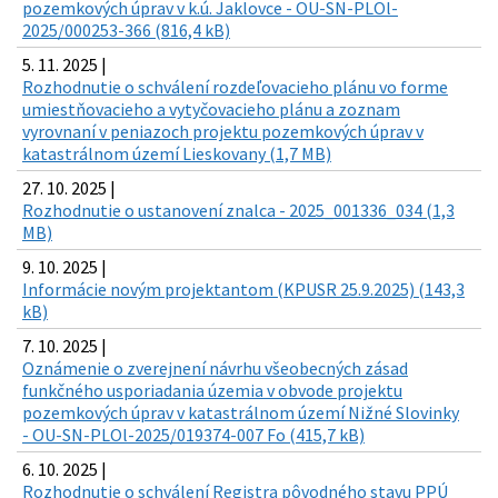
pozemkových úprav v k.ú. Jaklovce - OU-SN-PLOl-
2025/000253-366 (816,4 kB)
5. 11. 2025 |
Rozhodnutie o schválení rozdeľovacieho plánu vo forme
umiestňovacieho a vytyčovacieho plánu a zoznam
vyrovnaní v peniazoch projektu pozemkových úprav v
katastrálnom území Lieskovany (1,7 MB)
27. 10. 2025 |
Rozhodnutie o ustanovení znalca - 2025_001336_034 (1,3
MB)
9. 10. 2025 |
Informácie novým projektantom (KPUSR 25.9.2025) (143,3
kB)
7. 10. 2025 |
Oznámenie o zverejnení návrhu všeobecných zásad
funkčného usporiadania územia v obvode projektu
pozemkových úprav v katastrálnom území Nižné Slovinky
- OU-SN-PLOl-2025/019374-007 Fo (415,7 kB)
6. 10. 2025 |
Rozhodnutie o schválení Registra pôvodného stavu PPÚ