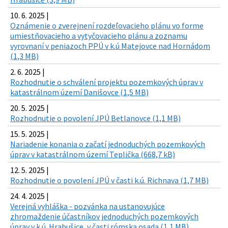
10. 6. 2025 |
Oznámenie o zverejnení rozdeľovacieho plánu vo forme
umiestňovacieho a vytyčovacieho plánu a zoznamu
vyrovnaní v peniazoch PPÚ v k.ú Matejovce nad Hornádom
(1,3 MB)
2. 6. 2025 |
Rozhodnutie o schválení projektu pozemkových úprav v
katastrálnom území Danišovce (1,5 MB)
20. 5. 2025 |
Rozhodnutie o povolení JPÚ Betlanovce (1,1 MB)
15. 5. 2025 |
Nariadenie konania o začatí jednoduchých pozemkových
úprav v katastrálnom území Teplička (668,7 kB)
12. 5. 2025 |
Rozhodnutie o povolení JPÚ v časti k.ú. Richnava (1,7 MB)
24. 4. 2025 |
Verejná vyhláška - pozvánka na ustanovujúce
zhromaždenie účastníkov jednoduchých pozemkových
úprav v k.ú. Hrabušice, v časti rómska osada (1,1 MB)