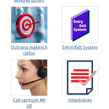
verejnej správy
Ochrana mäkkých
Entry/Exit System
cieľov
Call centrum MV
Objednávky
SR