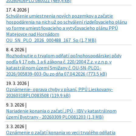
20260416PLO 080021 (489,4 kB)
17. 4. 2026 |
Schválenie umiestnenia nových pozemkov a začatie
hospodárenia na nich už po schválení rizdeľovacieho plánu
vo forme umiestňovacieho a vytyčovacieho plánu PPÚ
Matejovce nad Hornádom
OU_SN_PLO_2026_000488_167_So (1,7 MB)
8. 4. 2026 |
Rozhodnutie o trvalom odňatí poľnohospodárskej pôdy
podľa § 17 ods. 1 a 6 zákona č. 220/2004 Z.z. v z.n.p. v
katastrálnom území Smižany č. OU-SN-PLO1-
2026/005839-003-Du zo dňa 07.04.2026 (773,5 kB)
19. 3. 2026 |
Oznámenie- oprava chyby v písaní, PPÚ Lieskovany-
20260318PLO083508 (119,9 kB)
9. 3. 2026 |
Nariadenie konania o začatí JPÚ - IBV v katastrálnom
území Bystrany - 20260309 PLO081203 (1,3 MB)
3. 3. 2026 |
Oznámenie o začatí konania vo veci trvalého odňatia