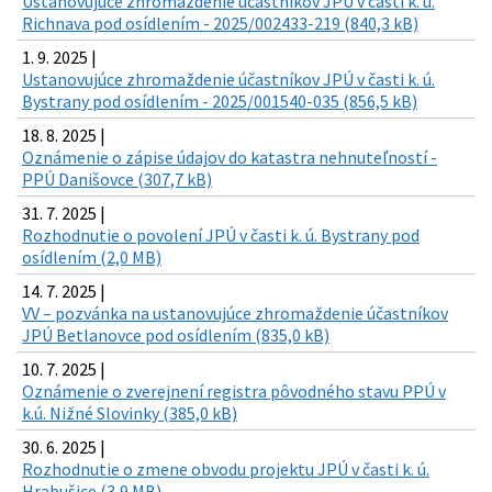
Ustanovujúce zhromaždenie účastníkov JPÚ v časti k. ú.
Richnava pod osídlením - 2025/002433-219 (840,3 kB)
1. 9. 2025 |
Ustanovujúce zhromaždenie účastníkov JPÚ v časti k. ú.
Bystrany pod osídlením - 2025/001540-035 (856,5 kB)
18. 8. 2025 |
Oznámenie o zápise údajov do katastra nehnuteľností -
PPÚ Danišovce (307,7 kB)
31. 7. 2025 |
Rozhodnutie o povolení JPÚ v časti k. ú. Bystrany pod
osídlením (2,0 MB)
14. 7. 2025 |
VV – pozvánka na ustanovujúce zhromaždenie účastníkov
JPÚ Betlanovce pod osídlením (835,0 kB)
10. 7. 2025 |
Oznámenie o zverejnení registra pôvodného stavu PPÚ v
k.ú. Nižné Slovinky (385,0 kB)
30. 6. 2025 |
Rozhodnutie o zmene obvodu projektu JPÚ v časti k. ú.
Hrabušice (3,9 MB)