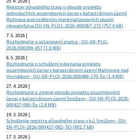
25. 6. 2026 |
Register pôvodného stavu v obvode projektu
jednoduchých pozemkových úprav v katastrálnom území
Richnava pod osídlením marginalizovaných skupín
obyvateľstva OU-SN-PLO1-2026-000367-272 (757,0 kB)
7. 5. 2026 |
Rozhodnutie o ustanovení znalca - OU-SN-PLO-
2026/000399-057 (1,0 MB)
6. 5. 2026 |
Rozhodnutie o schválení vykonania projektu
pozemkových úprav v katastrálnom území Matejovce nad
Hornádom - OU-SN-PLOl-2026/000488-170-Šo (1,4 MB)
27. 4. 2026 |
Rozhodnutie o zmene obvodu projektu pozemkových
úprav v katastrálnom území Smižany - OU-SN-PLOl-2026-
000427-090-Šo (2,8 MB)
19. 3. 2026 |
Schválenie registra pôvodného stavu v k.ú. Smižany - OU-
SN-PLOI-2026/000427-082- ŠO (902,7 kB)
17. 3. 2026 |