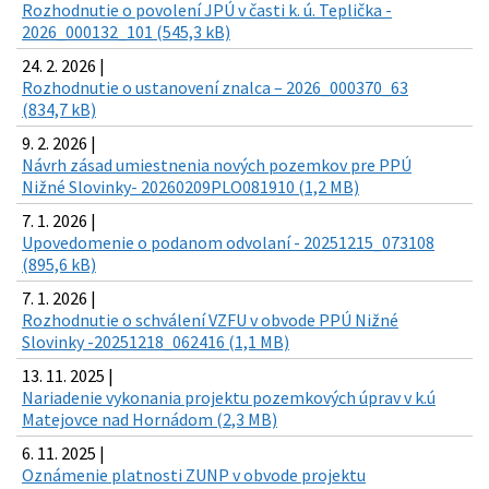
Rozhodnutie o povolení JPÚ v časti k. ú. Teplička -
2026_000132_101 (545,3 kB)
24. 2. 2026 |
Rozhodnutie o ustanovení znalca – 2026_000370_63
(834,7 kB)
9. 2. 2026 |
Návrh zásad umiestnenia nových pozemkov pre PPÚ
Nižné Slovinky- 20260209PLO081910 (1,2 MB)
7. 1. 2026 |
Upovedomenie o podanom odvolaní - 20251215_073108
(895,6 kB)
7. 1. 2026 |
Rozhodnutie o schválení VZFU v obvode PPÚ Nižné
Slovinky -20251218_062416 (1,1 MB)
13. 11. 2025 |
Nariadenie vykonania projektu pozemkových úprav v k.ú
Matejovce nad Hornádom (2,3 MB)
6. 11. 2025 |
Oznámenie platnosti ZUNP v obvode projektu