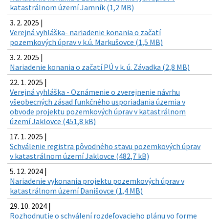
katastrálnom území Jamník (1,2 MB)
3. 2. 2025 |
Verejná vyhláška- nariadenie konania o začatí
pozemkových úprav v k.ú. Markušovce (1,5 MB)
3. 2. 2025 |
Nariadenie konania o začatí PÚ v k. ú. Závadka (2,8 MB)
22. 1. 2025 |
Verejná vyhláška - Oznámenie o zverejnenie návrhu
všeobecných zásad funkčného usporiadania územia v
obvode projektu pozemkových úprav v katastrálnom
území Jaklovce (451,8 kB)
17. 1. 2025 |
Schválenie registra pôvodného stavu pozemkových úprav
v katastrálnom území Jaklovce (482,7 kB)
5. 12. 2024 |
Nariadenie vykonania projektu pozemkových úprav v
katastrálnom území Danišovce (1,4 MB)
29. 10. 2024 |
Rozhodnutie o schválení rozdeľovacieho plánu vo forme