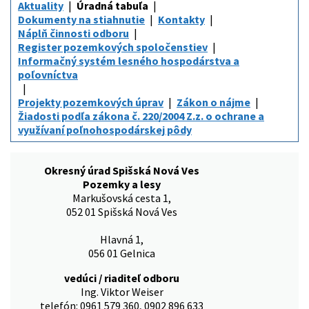
Aktuality
Úradná tabuľa
Dokumenty na stiahnutie
Kontakty
Náplň činnosti odboru
Register pozemkových spoločenstiev
Informačný systém lesného hospodárstva a
poľovníctva
Projekty pozemkových úprav
Zákon o nájme
Žiadosti podľa zákona č. 220/2004 Z.z. o ochrane a
využívaní poľnohospodárskej pôdy
Okresný úrad Spišská Nová Ves
Pozemky a lesy
Markušovská cesta 1,
052 01 Spišská Nová Ves
Hlavná 1,
056 01 Gelnica
vedúci / riaditeľ odboru
Ing. Viktor Weiser
telefón: 0961 579 360, 0902 896 633