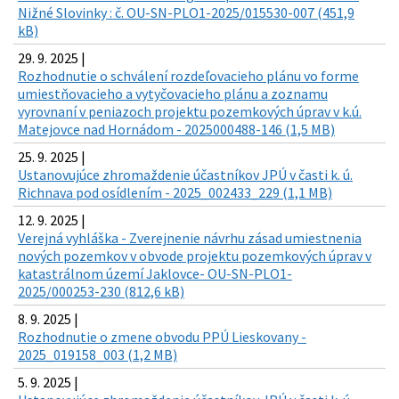
Nižné Slovinky : č. OU-SN-PLO1-2025/015530-007 (451,9
kB)
29. 9. 2025 |
Rozhodnutie o schválení rozdeľovacieho plánu vo forme
umiestňovacieho a vytyčovacieho plánu a zoznamu
vyrovnaní v peniazoch projektu pozemkových úprav v k.ú.
Matejovce nad Hornádom - 2025000488-146 (1,5 MB)
25. 9. 2025 |
Ustanovujúce zhromaždenie účastníkov JPÚ v časti k. ú.
Richnava pod osídlením - 2025_002433_229 (1,1 MB)
12. 9. 2025 |
Verejná vyhláška - Zverejnenie návrhu zásad umiestnenia
nových pozemkov v obvode projektu pozemkových úprav v
katastrálnom území Jaklovce- OU-SN-PLO1-
2025/000253-230 (812,6 kB)
8. 9. 2025 |
Rozhodnutie o zmene obvodu PPÚ Lieskovany -
2025_019158_003 (1,2 MB)
5. 9. 2025 |