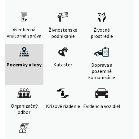
Všeobecná
Živnostenské
Životné
vnútorná správa
podnikanie
prostredie
Pozemky a lesy
Kataster
Doprava a
pozemné
komunikácie
Organizačný
Krízové riadenie
Evidencia vozidiel
odbor