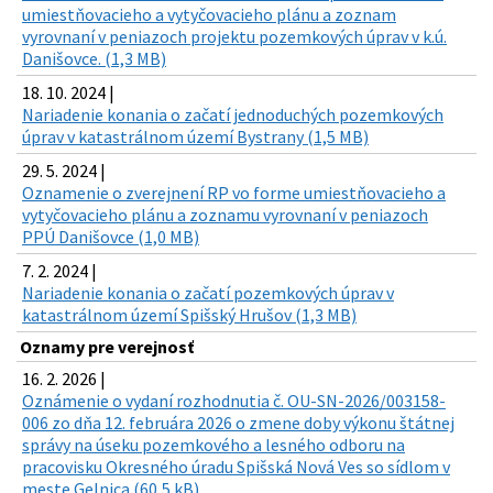
umiestňovacieho a vytyčovacieho plánu a zoznam
vyrovnaní v peniazoch projektu pozemkových úprav v k.ú.
Danišovce. (1,3 MB)
18. 10. 2024 |
Nariadenie konania o začatí jednoduchých pozemkových
úprav v katastrálnom území Bystrany (1,5 MB)
29. 5. 2024 |
Oznamenie o zverejnení RP vo forme umiestňovacieho a
vytyčovacieho plánu a zoznamu vyrovnaní v peniazoch
PPÚ Danišovce (1,0 MB)
7. 2. 2024 |
Nariadenie konania o začatí pozemkových úprav v
katastrálnom území Spišský Hrušov (1,3 MB)
Oznamy pre verejnosť
16. 2. 2026 |
Oznámenie o vydaní rozhodnutia č. OU-SN-2026/003158-
006 zo dňa 12. februára 2026 o zmene doby výkonu štátnej
správy na úseku pozemkového a lesného odboru na
pracovisku Okresného úradu Spišská Nová Ves so sídlom v
meste Gelnica (60,5 kB)