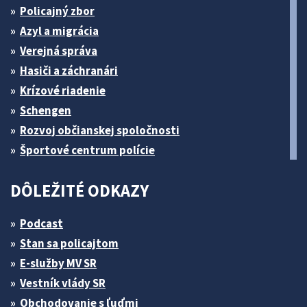
Policajný zbor
Azyl a migrácia
Verejná správa
Hasiči a záchranári
Krízové riadenie
Schengen
Rozvoj občianskej spoločnosti
Športové centrum polície
DÔLEŽITÉ ODKAZY
Podcast
Stan sa policajtom
E-služby MV SR
Vestník vlády SR
Obchodovanie s ľuďmi