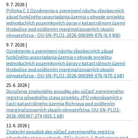
9. 7. 2026 |
Príloha č. 1 Oznámenia o zverejnení návrhu všeobecných
zásad funkčného usporiadania územia v obvode projektu
jednoduchých pozemkových úprav v katastrálnom území
Hrabušice pod osídlením marginalizovaných skupín
obyvateľstva - OU-SN-PLO1-2026-000399-076 (6,9 MB)
9. 7. 2026 |
Oznámenie o zverejnení návrhu všeobecných zásad
funkčného usporiadania územia v obvode projektu
jednoduchých pozemkových úprav v katastrálnom území
Hrabušice pod osídlením marginalizovaných skupín
obyvateľstva - OU-SN-PLO1-2026-000399-076 (670,2 kB)
25. 6. 2026 |
Doručenie znaleckého posudku ako súčasť zverejneného
registra pôvodného stavu projektu JPÚ vykonávaných v
časti katastrálneho územia Richnava pod osídlením
marginalizovaných skupín obyvateľstva. OU-SN-PLO1-
2026-000367-274 (655,1 kB)
12. 6. 2026 |
Znalecký posudok ako súčasť zverejneného registra
pôvodného stavu v obvode JPÚ v časti k. ú. Betlanovce pod