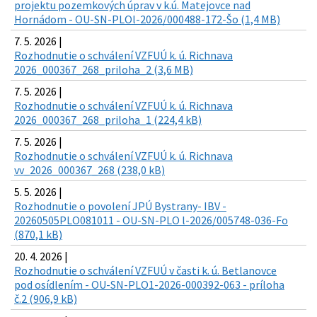
projektu pozemkových úprav v k.ú. Matejovce nad
Hornádom - OU-SN-PLOl-2026/000488-172-Šo (1,4 MB)
7. 5. 2026 |
Rozhodnutie o schválení VZFUÚ k. ú. Richnava
2026_000367_268_priloha_2 (3,6 MB)
7. 5. 2026 |
Rozhodnutie o schválení VZFUÚ k. ú. Richnava
2026_000367_268_priloha_1 (224,4 kB)
7. 5. 2026 |
Rozhodnutie o schválení VZFUÚ k. ú. Richnava
vv_2026_000367_268 (238,0 kB)
5. 5. 2026 |
Rozhodnutie o povolení JPÚ Bystrany- IBV -
20260505PLO081011 - OU-SN-PLO l-2026/005748-036-Fo
(870,1 kB)
20. 4. 2026 |
Rozhodnutie o schválení VZFUÚ v časti k. ú. Betlanovce
pod osídlením - OU-SN-PLO1-2026-000392-063 - príloha
č.2 (906,9 kB)