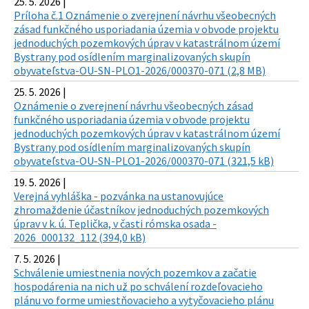
25. 5. 2026 |
Príloha č.1 Oznámenie o zverejnení návrhu všeobecných
zásad funkčného usporiadania územia v obvode projektu
jednoduchých pozemkových úprav v katastrálnom území
Bystrany pod osídlením marginalizovaných skupín
obyvateľstva-OU-SN-PLO1-2026/000370-071 (2,8 MB)
25. 5. 2026 |
Oznámenie o zverejnení návrhu všeobecných zásad
funkčného usporiadania územia v obvode projektu
jednoduchých pozemkových úprav v katastrálnom území
Bystrany pod osídlením marginalizovaných skupín
obyvateľstva-OU-SN-PLO1-2026/000370-071 (321,5 kB)
19. 5. 2026 |
Verejná vyhláška - pozvánka na ustanovujúce
zhromaždenie účastníkov jednoduchých pozemkových
úprav v k. ú. Teplička, v časti rómska osada -
2026_000132_112 (394,0 kB)
7. 5. 2026 |
Schválenie umiestnenia nových pozemkov a začatie
hospodárenia na nich už po schválení rozdeľovacieho
plánu vo forme umiestňovacieho a vytyčovacieho plánu