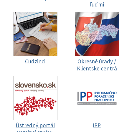
ľuďmi
Cudzinci
Okresné úrady /
Klientske centrá
Ústredný portál
IPP