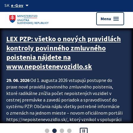
Preskocit na hlavný obsah
arrow_drop_down
SK
e-Gov
menu
Menu
Zastavit automatický posun upútavok
LEX PZP: všetko o nových pravidlách
kontroly povinného zmluvného
poistenia nájdete na
www.nepoistenevozidlo.sk
29. 06. 2026
Od 1. augusta 2026 vstupujú postupne do
praxe nové pravidlá povinného zmluvného poistenia,
ktoré radikálne znížia počet nepoistených vozidiel v
cestnej premávke a zavedú poriadok a spravodlivosť do
systému PZP. Občania nájdu všetky potrebné informácie
o zmenách na jednom mieste – novom oficiálnom portáli
https://nepoistenevozidlo.sk/, ktorý vznikol v spolupráci
Slovenskej kancelárie poisťovateľov (SKP), Slovenskej
pause_presentation
asociácie poisťovní (SLASPO) a Ministerstva vnútra SR.