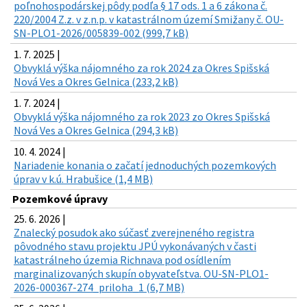
poľnohospodárskej pôdy podľa § 17 ods. 1 a 6 zákona č.
220/2004 Z.z. v z.n.p. v katastrálnom území Smižany č. OU-
SN-PLO1-2026/005839-002 (999,7 kB)
1. 7. 2025 |
Obvyklá výška nájomného za rok 2024 za Okres Spišská
Nová Ves a Okres Gelnica (233,2 kB)
1. 7. 2024 |
Obvyklá výška nájomného za rok 2023 zo Okres Spišská
Nová Ves a Okres Gelnica (294,3 kB)
10. 4. 2024 |
Nariadenie konania o začatí jednoduchých pozemkových
úprav v k.ú. Hrabušice (1,4 MB)
Pozemkové úpravy
25. 6. 2026 |
Znalecký posudok ako súčasť zverejneného registra
pôvodného stavu projektu JPÚ vykonávaných v časti
katastrálneho územia Richnava pod osídlením
marginalizovaných skupín obyvateľstva. OU-SN-PLO1-
2026-000367-274_priloha_1 (6,7 MB)