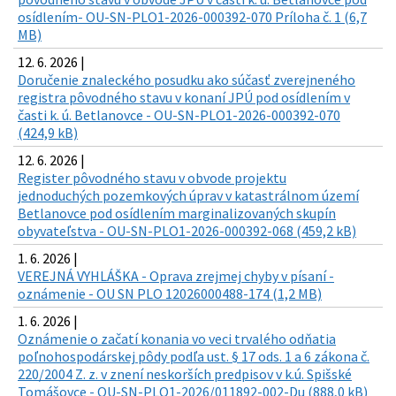
osídlením- OU-SN-PLO1-2026-000392-070 Príloha č. 1 (6,7
MB)
12. 6. 2026 |
Doručenie znaleckého posudku ako súčasť zverejneného
registra pôvodného stavu v konaní JPÚ pod osídlením v
časti k. ú. Betlanovce - OU-SN-PLO1-2026-000392-070
(424,9 kB)
12. 6. 2026 |
Register pôvodného stavu v obvode projektu
jednoduchých pozemkových úprav v katastrálnom území
Betlanovce pod osídlením marginalizovaných skupín
obyvateľstva - OU-SN-PLO1-2026-000392-068 (459,2 kB)
1. 6. 2026 |
VEREJNÁ VYHLÁŠKA - Oprava zrejmej chyby v písaní -
oznámenie - OU SN PLO 12026000488-174 (1,2 MB)
1. 6. 2026 |
Oznámenie o začatí konania vo veci trvalého odňatia
poľnohospodárskej pôdy podľa ust. § 17 ods. 1 a 6 zákona č.
220/2004 Z. z. v znení neskorších predpisov v k.ú. Spišské
Tomášovce - OU-SN-PLO1-2026/011892-002-Du (888,0 kB)