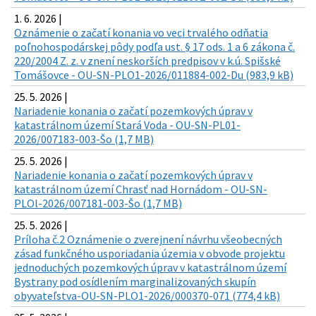
1. 6. 2026 |
Oznámenie o začatí konania vo veci trvalého odňatia
poľnohospodárskej pôdy podľa ust. § 17 ods. 1 a 6 zákona č.
220/2004 Z. z. v znení neskorších predpisov v k.ú. Spišské
Tomášovce - OU-SN-PLO1-2026/011884-002-Du (983,9 kB)
25. 5. 2026 |
Nariadenie konania o začatí pozemkových úprav v
katastrálnom území Stará Voda - OU-SN-PL01-
2026/007183-003-Šo (1,7 MB)
25. 5. 2026 |
Nariadenie konania o začatí pozemkových úprav v
katastrálnom území Chrasť nad Hornádom - OU-SN-
PLOl-2026/007181-003-Šo (1,7 MB)
25. 5. 2026 |
Príloha č.2 Oznámenie o zverejnení návrhu všeobecných
zásad funkčného usporiadania územia v obvode projektu
jednoduchých pozemkových úprav v katastrálnom území
Bystrany pod osídlením marginalizovaných skupín
obyvateľstva-OU-SN-PLO1-2026/000370-071 (774,4 kB)