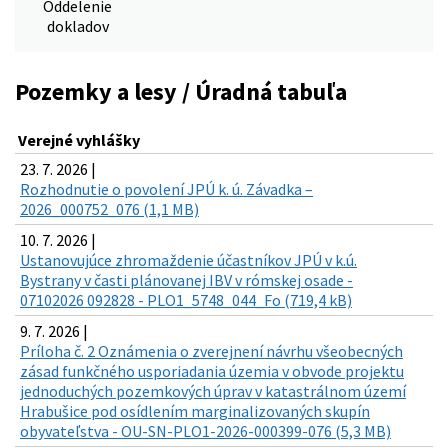
Oddelenie
dokladov
Pozemky a lesy / Úradná tabuľa
Verejné vyhlášky
23. 7. 2026 |
Rozhodnutie o povolení JPÚ k. ú. Závadka –
2026_000752_076 (1,1 MB)
10. 7. 2026 |
Ustanovujúce zhromaždenie účastníkov JPÚ v k.ú.
Bystrany v časti plánovanej IBV v rómskej osade -
07102026 092828 - PLO1_5748_044_Fo (719,4 kB)
9. 7. 2026 |
Príloha č. 2 Oznámenia o zverejnení návrhu všeobecných
zásad funkčného usporiadania územia v obvode projektu
jednoduchých pozemkových úprav v katastrálnom území
Hrabušice pod osídlením marginalizovaných skupín
obyvateľstva - OU-SN-PLO1-2026-000399-076 (5,3 MB)