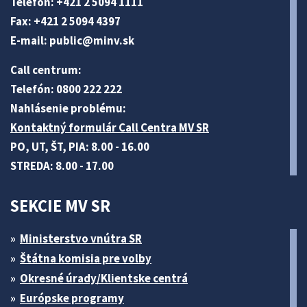
Telefón: +421 2 5094 1111
Fax: +421 2 5094 4397
E-mail:
public@minv
.sk
Call centrum:
Telefón: 0800 222 222
Nahlásenie problému:
Kontaktný formulár Call Centra MV SR
PO, UT, ŠT, PIA: 8.00 - 16.00
STREDA: 8.00 - 17.00
SEKCIE MV SR
Ministerstvo vnútra SR
Štátna komisia pre volby
Okresné úrady/Klientske centrá
Európske programy