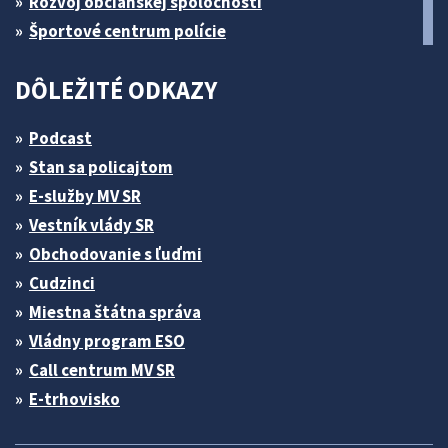
Rozvoj občianskej spoločnosti
Športové centrum polície
DÔLEŽITÉ ODKAZY
Podcast
Stan sa policajtom
E-služby MV SR
Vestník vlády SR
Obchodovanie s ľuďmi
Cudzinci
Miestna štátna správa
Vládny program ESO
Call centrum MV SR
E-trhovisko