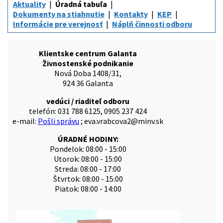
Aktuality
Úradná tabuľa
Dokumenty na stiahnutie
Kontakty
KEP
Informácie pre verejnosť
Náplň činnosti odboru
Klientske centrum Galanta
Živnostenské podnikanie
Nová Doba 1408/31,
924 36 Galanta
vedúci / riaditeľ odboru
telefón: 031 788 6125, 0905 237 424
e-mail:
Pošli správu
; eva.vrabcova2@minv.sk
ÚRADNÉ HODINY:
Pondelok: 08:00 - 15:00
Utorok: 08:00 - 15:00
Streda: 08:00 - 17:00
Štvrtok: 08:00 - 15:00
Piatok: 08:00 - 14:00