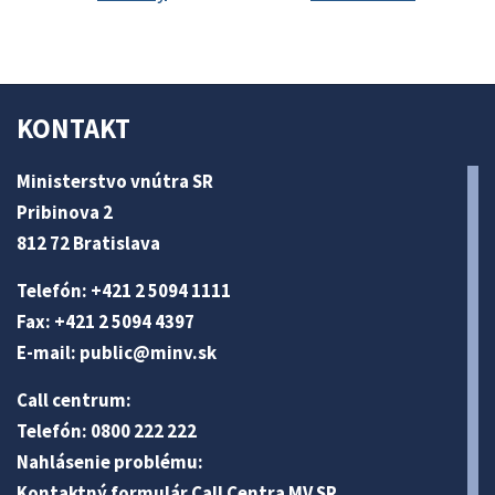
KONTAKT
Ministerstvo vnútra SR
Pribinova 2
812 72 Bratislava
Telefón: +421 2 5094 1111
Fax: +421 2 5094 4397
E-mail:
public@minv
.sk
Call centrum:
Telefón: 0800 222 222
Nahlásenie problému:
Kontaktný formulár Call Centra MV SR