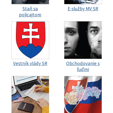
Staň sa
E-služby MV SR
policajtom
Vestník vlády SR
Obchodovanie s
ľuďmi