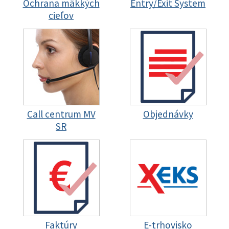
Ochrana mäkkých
Entry/Exit System
cieľov
Call centrum MV
Objednávky
SR
Faktúry
E-trhovisko