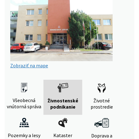
Zobraziť na mape
Všeobecná
Živnostenské
Životné
vnútorná správa
podnikanie
prostredie
Pozemky a lesy
Kataster
Doprava a