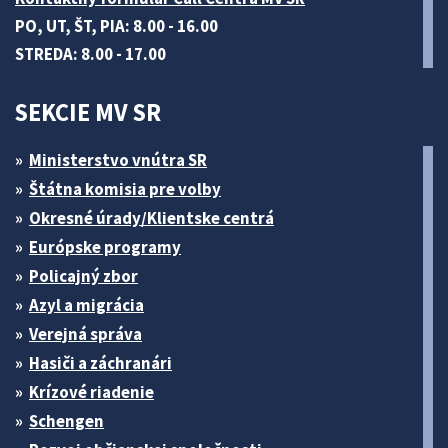
PO, UT, ŠT, PIA: 8.00 - 16.00
STREDA: 8.00 - 17.00
SEKCIE MV SR
Ministerstvo vnútra SR
Štátna komisia pre volby
Okresné úrady/Klientske centrá
Európske programy
Policajný zbor
Azyl a migrácia
Verejná správa
Hasiči a záchranári
Krízové riadenie
Schengen