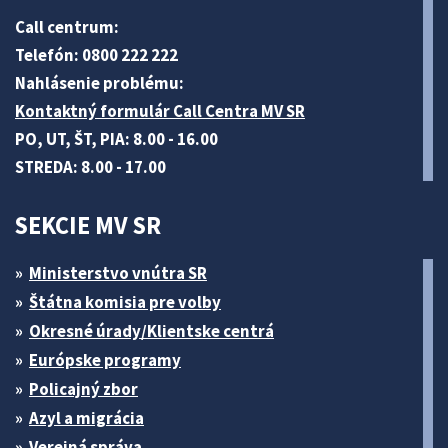
Call centrum:
Telefón: 0800 222 222
Nahlásenie problému:
Kontaktný formulár Call Centra MV SR
PO, UT, ŠT, PIA: 8.00 - 16.00
STREDA: 8.00 - 17.00
SEKCIE MV SR
Ministerstvo vnútra SR
Štátna komisia pre volby
Okresné úrady/Klientske centrá
Európske programy
Policajný zbor
Azyl a migrácia
Verejná správa