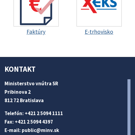
Faktúry
E-trhovisko
KONTAKT
Ministerstvo vnútra SR
Pribinova 2
812 72 Bratislava
Telefón: +421 2 5094 1111
Fax: +421 2 5094 4397
E-mail:
public@minv
.sk