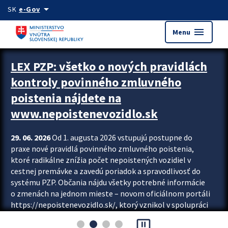
Preskocit na hlavný obsah
arrow_drop_down
SK
e-Gov
menu
Menu
Zastavit automatický posun upútavok
LEX PZP: všetko o nových pravidlách
kontroly povinného zmluvného
poistenia nájdete na
www.nepoistenevozidlo.sk
29. 06. 2026
Od 1. augusta 2026 vstupujú postupne do
praxe nové pravidlá povinného zmluvného poistenia,
ktoré radikálne znížia počet nepoistených vozidiel v
cestnej premávke a zavedú poriadok a spravodlivosť do
systému PZP. Občania nájdu všetky potrebné informácie
o zmenách na jednom mieste – novom oficiálnom portáli
https://nepoistenevozidlo.sk/, ktorý vznikol v spolupráci
Slovenskej kancelárie poisťovateľov (SKP), Slovenskej
pause_presentation
asociácie poisťovní (SLASPO) a Ministerstva vnútra SR.