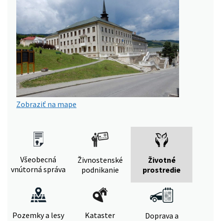
Zobraziť na mape
Všeobecná
Živnostenské
Životné
vnútorná správa
podnikanie
prostredie
Pozemky a lesy
Kataster
Doprava a