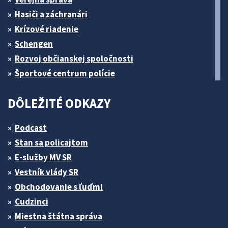
Hasiči a záchranári
Krízové riadenie
Schengen
Rozvoj občianskej spoločnosti
Športové centrum polície
DÔLEŽITÉ ODKAZY
Podcast
Stan sa policajtom
E-služby MV SR
Vestník vlády SR
Obchodovanie s ľuďmi
Cudzinci
Miestna štátna správa