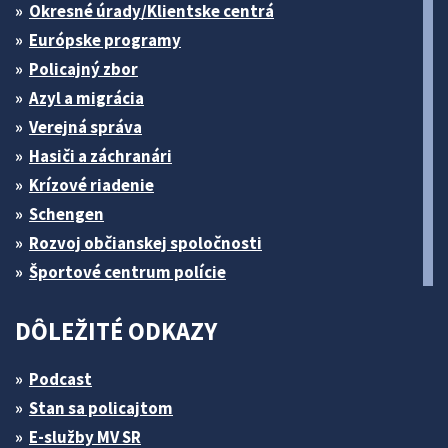
Okresné úrady/Klientske centrá
Európske programy
Policajný zbor
Azyl a migrácia
Verejná správa
Hasiči a záchranári
Krízové riadenie
Schengen
Rozvoj občianskej spoločnosti
Športové centrum polície
DÔLEŽITÉ ODKAZY
Podcast
Stan sa policajtom
E-služby MV SR