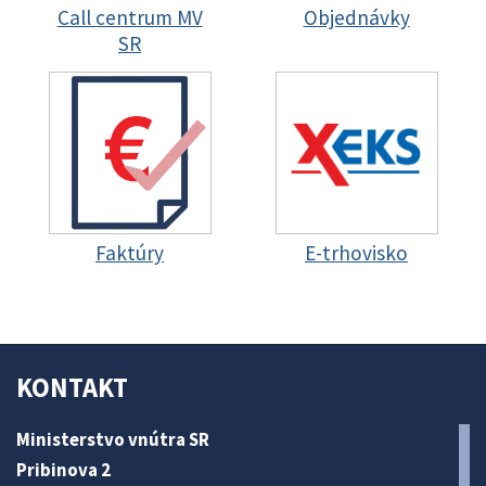
Call centrum MV
Objednávky
SR
Faktúry
E-trhovisko
KONTAKT
Ministerstvo vnútra SR
Pribinova 2