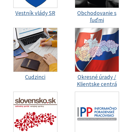
Vestník vlády SR
Obchodovanie s
ľuďmi
Cudzinci
Okresné úrady /
Klientske centrá