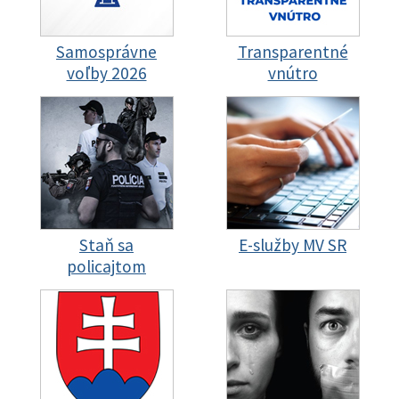
Samosprávne
Transparentné
voľby 2026
vnútro
Staň sa
E-služby MV SR
policajtom