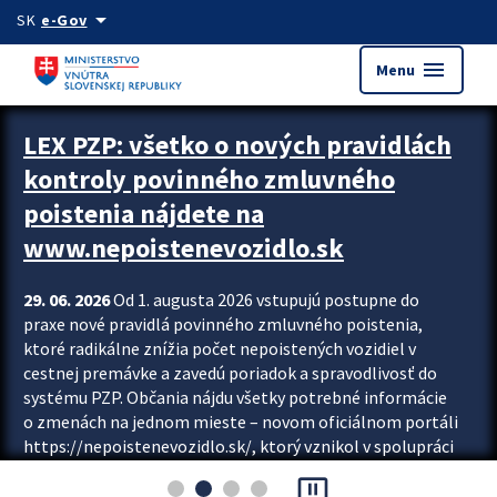
Preskocit na hlavný obsah
arrow_drop_down
SK
e-Gov
menu
Menu
Zastavit automatický posun upútavok
LEX PZP: všetko o nových pravidlách
kontroly povinného zmluvného
poistenia nájdete na
www.nepoistenevozidlo.sk
29. 06. 2026
Od 1. augusta 2026 vstupujú postupne do
praxe nové pravidlá povinného zmluvného poistenia,
ktoré radikálne znížia počet nepoistených vozidiel v
cestnej premávke a zavedú poriadok a spravodlivosť do
systému PZP. Občania nájdu všetky potrebné informácie
o zmenách na jednom mieste – novom oficiálnom portáli
https://nepoistenevozidlo.sk/, ktorý vznikol v spolupráci
Slovenskej kancelárie poisťovateľov (SKP), Slovenskej
pause_presentation
asociácie poisťovní (SLASPO) a Ministerstva vnútra SR.