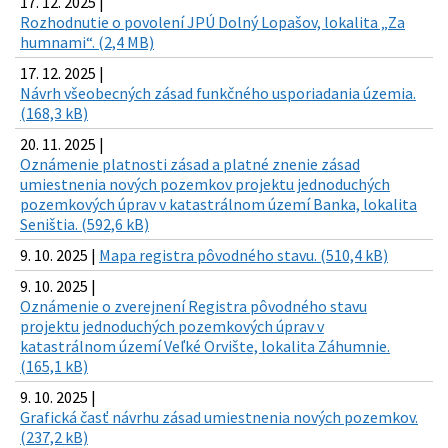
17. 12. 2025 |
Rozhodnutie o povolení JPÚ Dolný Lopašov, lokalita „Za
humnami“. (2,4 MB)
17. 12. 2025 |
Návrh všeobecných zásad funkčného usporiadania územia.
(168,3 kB)
20. 11. 2025 |
Oznámenie platnosti zásad a platné znenie zásad
umiestnenia nových pozemkov projektu jednoduchých
pozemkových úprav v katastrálnom území Banka, lokalita
Seništia. (592,6 kB)
9. 10. 2025 |
Mapa registra pôvodného stavu. (510,4 kB)
9. 10. 2025 |
Oznámenie o zverejnení Registra pôvodného stavu
projektu jednoduchých pozemkových úprav v
katastrálnom území Veľké Orvište, lokalita Záhumnie.
(165,1 kB)
9. 10. 2025 |
Grafická časť návrhu zásad umiestnenia nových pozemkov.
(237,2 kB)