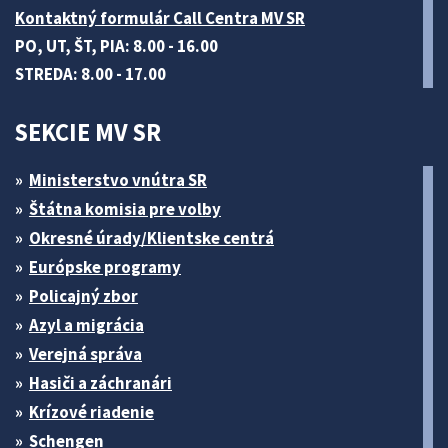
Kontaktný formulár Call Centra MV SR
PO, UT, ŠT, PIA: 8.00 - 16.00
STREDA: 8.00 - 17.00
SEKCIE MV SR
Ministerstvo vnútra SR
Štátna komisia pre volby
Okresné úrady/Klientske centrá
Európske programy
Policajný zbor
Azyl a migrácia
Verejná správa
Hasiči a záchranári
Krízové riadenie
Schengen