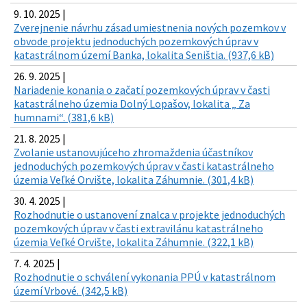
9. 10. 2025 |
Zverejnenie návrhu zásad umiestnenia nových pozemkov v
obvode projektu jednoduchých pozemkových úprav v
katastrálnom území Banka, lokalita Seništia. (937,6 kB)
26. 9. 2025 |
Nariadenie konania o začatí pozemkových úprav v časti
katastrálneho územia Dolný Lopašov, lokalita „ Za
humnami“. (381,6 kB)
21. 8. 2025 |
Zvolanie ustanovujúceho zhromaždenia účastníkov
jednoduchých pozemkových úprav v časti katastrálneho
územia Veľké Orvište, lokalita Záhumnie. (301,4 kB)
30. 4. 2025 |
Rozhodnutie o ustanovení znalca v projekte jednoduchých
pozemkových úprav v časti extravilánu katastrálneho
územia Veľké Orvište, lokalita Záhumnie. (322,1 kB)
7. 4. 2025 |
Rozhodnutie o schválení vykonania PPÚ v katastrálnom
území Vrbové. (342,5 kB)