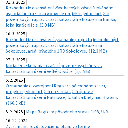
31. 3. 2025 |
Rozhodnutie o schválení Všeobecných zásad funkčného
usporiadania územia v obvode projektu jednoduchých
pozemkových úprav v časti katastrálneho územia Banka,
lokalita Seništia. (3,8 MB)
10. 3. 2025 |
Rozhodnutie o schválení vykonanie projektu jednoduchých
pozemkových úprav v časti katastrálneho územia
Sokolovce, areál bývalého JRD Sokolovce.. (12,3 MB)
27. 2. 2025 |
Nariadenie konania o začatí pozemkových úprav v
katastrálnom území Veľké Orvište. (1,6 MB)
5. 2. 2025 |
Oznámenie o zverejnení Registra pôvodného stavu,
projektu jednoduchých pozemkových úprav v
katastrálnom území Ratnovce, lokalita Diely nad Hrabím.
(166,3 kB)
5. 2. 2025 |
Mapa Registra pôvodného stavu. (108,2 kB)
16. 12. 2024 |
Zverejnenie rozdeľovacieho plánu vo forme