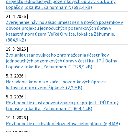
projektu jednoduchých pozemkových úprav v k.ú. Dolný
Lopašov, lokalita „Za humnami". (692,4 kB)
21. 4. 2026 |
Zverejnenie návrhu zásad umiestnenia nových pozemkov v
obvode projektu jednoduchých pozemkových úprav v
katastrálnom území Veľké Orvište, lokalita Záhumnie.
(884,9 kB)
19. 3. 2026 |
Zvolanie ustanovujúceho zhromaždenia účastníkov
jednoduchých pozemkových úprav v časti k.ú. JPÚ Dolný
Lopašov, lokalita „Za humnami“. (728,9 kB)
5. 3. 2026 |
Nariadenie konania o začatí pozemkových úprav v
katastrálnom území Šípkové. (2,2 MB)
5. 2. 2026 |
Rozhodnutie o ustanovení znalca pre projekt JPÚ Dolný
Lopašov, lokalita „Za humnami“. (604,4 kB)
19. 1. 2026 |
Rozhodnutie o schválení Rozdeľovacieho plánu . (6,4 MB)