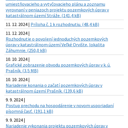
umiestňovacieho a vytyčovacieho plánu a zoznamu
vyrovnaní v peniazoch projektu pozemkových úprav v
katastrálnom území Stráže. (141,4 kB)
11. 12. 2024 |
Príloha č. 1 k rozhodnutiu. (48,4 kB)
11. 12. 2024 |
Rozhodnutie o povolení jednoduchých pozemkových
úprav v katastrálnom území Veľké Orvište, lokalita
Záhumnie. (250,0 kB)
10. 10. 2024 |
Grafické zobrazenie obvodu pozemkových úprav v k. ú.
Prašník. (3,5 MB)
10. 10. 2024 |
Nariadenie konania o začatí pozemkových úprav v
katastrálnom území Prašník. (139,6 kB)
9. 9. 2024 |
Postup prechodu na hospodárenie v novom usporiadaní
písomná časť. (191,1 kB)
9. 9. 2024 |
Nariadenie vykonania projektu pozemkových úprav v