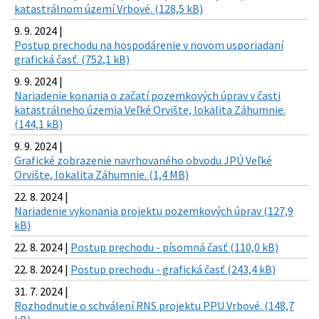
katastrálnom území Vrbové. (128,5 kB)
9. 9. 2024 |
Postup prechodu na hospodárenie v novom usporiadaní
grafická časť. (752,1 kB)
9. 9. 2024 |
Nariadenie konania o začatí pozemkových úprav v časti
katastrálneho územia Veľké Orvište, lokalita Záhumnie.
(144,1 kB)
9. 9. 2024 |
Grafické zobrazenie navrhovaného obvodu JPÚ Veľké
Orvište, lokalita Záhumnie. (1,4 MB)
22. 8. 2024 |
Nariadenie vykonania projektu pozemkových úprav (127,9
kB)
22. 8. 2024 |
Postup prechodu - písomná časť (110,0 kB)
22. 8. 2024 |
Postup prechodu - grafická časť (243,4 kB)
31. 7. 2024 |
Rozhodnutie o schválení RNS projektu PPU Vrbové. (148,7