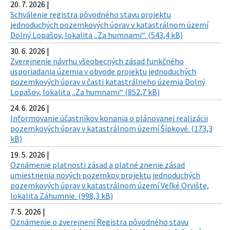
20. 7. 2026 |
Schválenie registra pôvodného stavu projektu
jednoduchých pozemkových úprav v katastrálnom území
Dolný Lopašov, lokalita „Za humnami“. (543,4 kB)
30. 6. 2026 |
Zverejnenie návrhu všeobecných zásad funkčného
usporiadania územia v obvode projektu jednoduchých
pozemkových úprav v časti katastrálneho územia Dolný
Lopašov, lokalita „Za humnami“ (852,7 kB)
24. 6. 2026 |
Informovanie účastníkov konania o plánovanej realizácii
pozemkových úprav v katastrálnom území Šípkové. (173,3
kB)
19. 5. 2026 |
Oznámenie platnosti zásad a platné znenie zásad
umiestnenia nových pozemkov projektu jednoduchých
pozemkových úprav v katastrálnom území Veľké Orvište,
lokalita Záhumnie. (998,3 kB)
7. 5. 2026 |
Oznámenie o zverejnení Registra pôvodného stavu