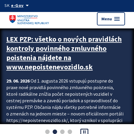
Preskocit na hlavný obsah
arrow_drop_down
SK
e-Gov
menu
Menu
Zastavit automatický posun upútavok
LEX PZP: všetko o nových pravidlách
kontroly povinného zmluvného
poistenia nájdete na
www.nepoistenevozidlo.sk
29. 06. 2026
Od 1. augusta 2026 vstupujú postupne do
praxe nové pravidlá povinného zmluvného poistenia,
ktoré radikálne znížia počet nepoistených vozidiel v
cestnej premávke a zavedú poriadok a spravodlivosť do
systému PZP. Občania nájdu všetky potrebné informácie
o zmenách na jednom mieste – novom oficiálnom portáli
https://nepoistenevozidlo.sk/, ktorý vznikol v spolupráci
Slovenskej kancelárie poisťovateľov (SKP), Slovenskej
pause_presentation
asociácie poisťovní (SLASPO) a Ministerstva vnútra SR.