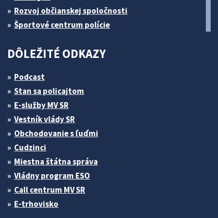
Rozvoj občianskej spoločnosti
Športové centrum polície
DÔLEŽITÉ ODKAZY
Podcast
Stan sa policajtom
E-služby MV SR
Vestník vlády SR
Obchodovanie s ľuďmi
Cudzinci
Miestna štátna správa
Vládny program ESO
Call centrum MV SR
E-trhovisko