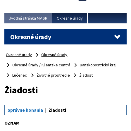
Novinky predstavili na...
Viac
Úvodná stránka MV SR
Okresné úrady
Okresné úrady
Okresné úrady
Okresné úrady
Okresné úrady / Klientske centrá
Banskobystrický kraj
Lučenec
Životné prostredie
Žiadosti
Žiadosti
Správne konania
Žiadosti
OZNAM