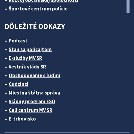
Rozvoj občianskej spoločnosti
Športové centrum polície
DÔLEŽITÉ ODKAZY
Podcast
Stan sa policajtom
E-služby MV SR
Vestník vlády SR
Obchodovanie s ľuďmi
Cudzinci
Miestna štátna správa
Vládny program ESO
Call centrum MV SR
E-trhovisko