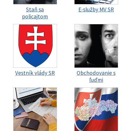
Staň sa
E-služby MV SR
policajtom
Vestník vlády SR
Obchodovanie s
ľuďmi