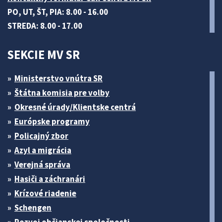
PO, UT, ŠT, PIA: 8.00 - 16.00
STREDA: 8.00 - 17.00
SEKCIE MV SR
Ministerstvo vnútra SR
Štátna komisia pre volby
Okresné úrady/Klientske centrá
Európske programy
Policajný zbor
Azyl a migrácia
Verejná správa
Hasiči a záchranári
Krízové riadenie
Schengen