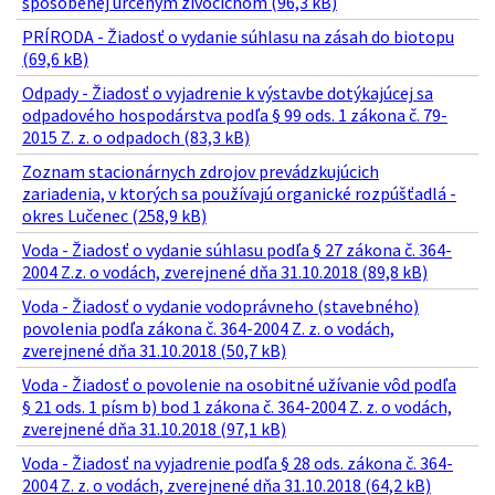
spôsobenej určeným živočíchom (96,3 kB)
PRÍRODA - Žiadosť o vydanie súhlasu na zásah do biotopu
(69,6 kB)
Odpady - Žiadosť o vyjadrenie k výstavbe dotýkajúcej sa
odpadového hospodárstva podľa § 99 ods. 1 zákona č. 79-
2015 Z. z. o odpadoch (83,3 kB)
Zoznam stacionárnych zdrojov prevádzkujúcich
zariadenia, v ktorých sa používajú organické rozpúšťadlá -
okres Lučenec (258,9 kB)
Voda - Žiadosť o vydanie súhlasu podľa § 27 zákona č. 364-
2004 Z.z. o vodách, zverejnené dňa 31.10.2018 (89,8 kB)
Voda - Žiadosť o vydanie vodoprávneho (stavebného)
povolenia podľa zákona č. 364-2004 Z. z. o vodách,
zverejnené dňa 31.10.2018 (50,7 kB)
Voda - Žiadosť o povolenie na osobitné užívanie vôd podľa
§ 21 ods. 1 písm b) bod 1 zákona č. 364-2004 Z. z. o vodách,
zverejnené dňa 31.10.2018 (97,1 kB)
Voda - Žiadosť na vyjadrenie podľa § 28 ods. zákona č. 364-
2004 Z. z. o vodách, zverejnené dňa 31.10.2018 (64,2 kB)