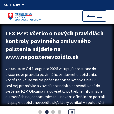
Preskocit na hlavný obsah
arrow_drop_down
SK
e-Gov
menu
Menu
Zastavit automatický posun upútavok
LEX PZP: všetko o nových pravidlách
kontroly povinného zmluvného
poistenia nájdete na
www.nepoistenevozidlo.sk
29. 06. 2026
Od 1. augusta 2026 vstupujú postupne do
praxe nové pravidlá povinného zmluvného poistenia,
ktoré radikálne znížia počet nepoistených vozidiel v
cestnej premávke a zavedú poriadok a spravodlivosť do
systému PZP. Občania nájdu všetky potrebné informácie
o zmenách na jednom mieste – novom oficiálnom portáli
https://nepoistenevozidlo.sk/, ktorý vznikol v spolupráci
Slovenskej kancelárie poisťovateľov (SKP), Slovenskej
pause_presentation
asociácie poisťovní (SLASPO) a Ministerstva vnútra SR.