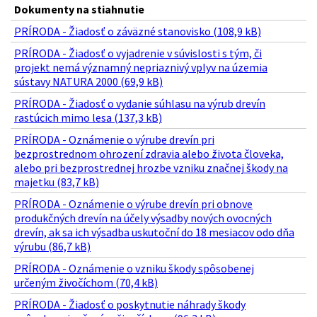
Dokumenty na stiahnutie
PRÍRODA - Žiadosť o záväzné stanovisko (108,9 kB)
PRÍRODA - Žiadosť o vyjadrenie v súvislosti s tým, či
projekt nemá významný nepriaznivý vplyv na územia
sústavy NATURA 2000 (69,9 kB)
PRÍRODA - Žiadosť o vydanie súhlasu na výrub drevín
rastúcich mimo lesa (137,3 kB)
PRÍRODA - Oznámenie o výrube drevín pri
bezprostrednom ohrození zdravia alebo života človeka,
alebo pri bezprostrednej hrozbe vzniku značnej škody na
majetku (83,7 kB)
PRÍRODA - Oznámenie o výrube drevín pri obnove
produkčných drevín na účely výsadby nových ovocných
drevín, ak sa ich výsadba uskutoční do 18 mesiacov odo dňa
výrubu (86,7 kB)
PRÍRODA - Oznámenie o vzniku škody spôsobenej
určeným živočíchom (70,4 kB)
PRÍRODA - Žiadosť o poskytnutie náhrady škody