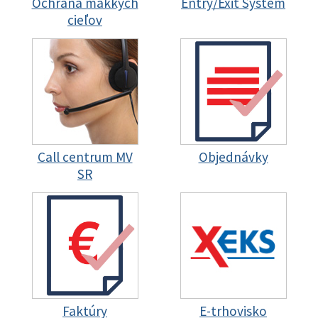
Ochrana mäkkých
Entry/Exit System
cieľov
Call centrum MV
Objednávky
SR
Faktúry
E-trhovisko