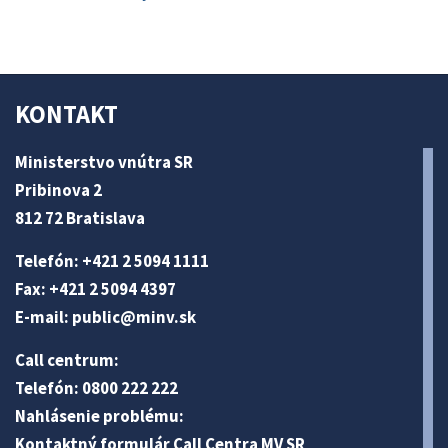
KONTAKT
Ministerstvo vnútra SR
Pribinova 2
812 72 Bratislava
Telefón: +421 2 5094 1111
Fax: +421 2 5094 4397
E-mail:
public@minv
.sk
Call centrum:
Telefón: 0800 222 222
Nahlásenie problému:
Kontaktný formulár Call Centra MV SR