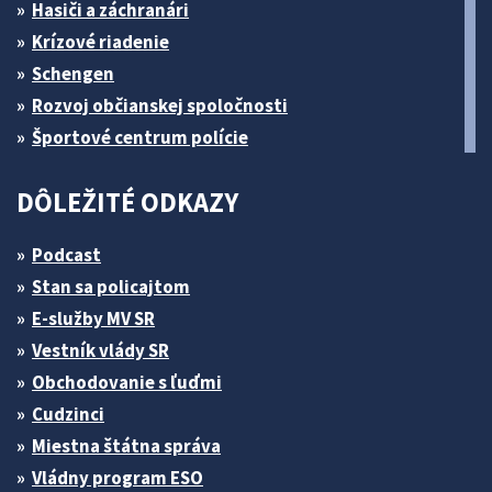
Hasiči a záchranári
Krízové riadenie
Schengen
Rozvoj občianskej spoločnosti
Športové centrum polície
DÔLEŽITÉ ODKAZY
Podcast
Stan sa policajtom
E-služby MV SR
Vestník vlády SR
Obchodovanie s ľuďmi
Cudzinci
Miestna štátna správa
Vládny program ESO