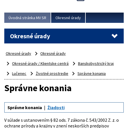
Novinky predstavili na...
Viac
Úvodná stránka MV SR
Okresné úrady
Okresné úrady
Okresné úrady
Okresné úrady
Okresné úrady / Klientske centrá
Banskobystrický kraj
Lučenec
Životné prostredie
Správne konania
Správne konania
Správne konania
Žiadosti
V súlade s ustanovením § 82 ods. 7 zákona č. 543/2002 Z. z. o
ochrane prírody a krajiny v znení neskorších predpisov