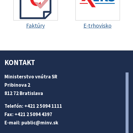
Faktúry
E-trhovisko
KONTAKT
Ministerstvo vnútra SR
Pribinova 2
812 72 Bratislava
Telefón: +421 2 5094 1111
Fax: +421 2 5094 4397
E-mail:
public@minv
.sk