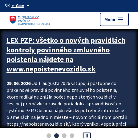
Preskocit na hlavný obsah
arrow_drop_down
SK
e-Gov
menu
Menu
Zastavit automatický posun upútavok
LEX PZP: všetko o nových pravidlách
kontroly povinného zmluvného
poistenia nájdete na
www.nepoistenevozidlo.sk
29. 06. 2026
Od 1. augusta 2026 vstupujú postupne do
praxe nové pravidlá povinného zmluvného poistenia,
ktoré radikálne znížia počet nepoistených vozidiel v
cestnej premávke a zavedú poriadok a spravodlivosť do
systému PZP. Občania nájdu všetky potrebné informácie
o zmenách na jednom mieste – novom oficiálnom portáli
https://nepoistenevozidlo.sk/, ktorý vznikol v spolupráci
Slovenskej kancelárie poisťovateľov (SKP), Slovenskej
pause_presentation
asociácie poisťovní (SLASPO) a Ministerstva vnútra SR.