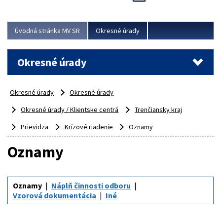
Novinky predstavili na...
Viac
Úvodná stránka MV SR
Okresné úrady
Okresné úrady
Okresné úrady
Okresné úrady
Okresné úrady / Klientske centrá
Trenčiansky kraj
Prievidza
Krízové riadenie
Oznamy
Oznamy
Oznamy
Náplň činnosti odboru
Vzorová dokumentácia
Iné
Informačné plagáty pre občanov