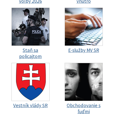
voľby 2026
vnútro
Staň sa
E-služby MV SR
policajtom
Vestník vlády SR
Obchodovanie s
ľuďmi