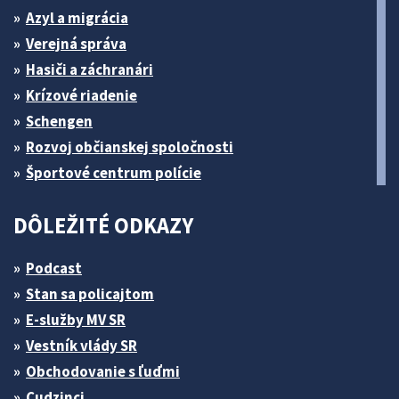
Azyl a migrácia
Verejná správa
Hasiči a záchranári
Krízové riadenie
Schengen
Rozvoj občianskej spoločnosti
Športové centrum polície
DÔLEŽITÉ ODKAZY
Podcast
Stan sa policajtom
E-služby MV SR
Vestník vlády SR
Obchodovanie s ľuďmi
Cudzinci