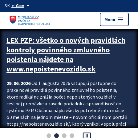
Preskocit na hlavný obsah
arrow_drop_down
SK
e-Gov
menu
Menu
Zastavit automatický posun upútavok
LEX PZP: všetko o nových pravidlách
kontroly povinného zmluvného
poistenia nájdete na
www.nepoistenevozidlo.sk
29. 06. 2026
Od 1. augusta 2026 vstupujú postupne do
praxe nové pravidlá povinného zmluvného poistenia,
ktoré radikálne znížia počet nepoistených vozidiel v
cestnej premávke a zavedú poriadok a spravodlivosť do
systému PZP. Občania nájdu všetky potrebné informácie
o zmenách na jednom mieste – novom oficiálnom portáli
https://nepoistenevozidlo.sk/, ktorý vznikol v spolupráci
Slovenskej kancelárie poisťovateľov (SKP), Slovenskej
pause_presentation
asociácie poisťovní (SLASPO) a Ministerstva vnútra SR.