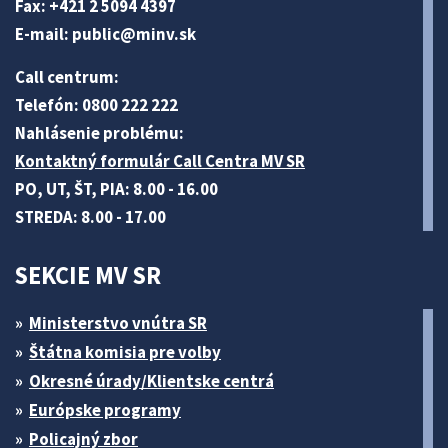
Fax: +421 2 5094 4397
E-mail:
public@minv
.sk
Call centrum:
Telefón: 0800 222 222
Nahlásenie problému:
Kontaktný formulár Call Centra MV SR
PO, UT, ŠT, PIA: 8.00 - 16.00
STREDA: 8.00 - 17.00
SEKCIE MV SR
Ministerstvo vnútra SR
Štátna komisia pre volby
Okresné úrady/Klientske centrá
Európske programy
Policajný zbor