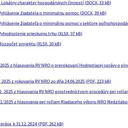
 - Lokálny charakter hospodárskych činností (DOCX, 33 kB)
- Vyhlásenie žiadatela o minimalnu pomoc (DOCX, 39 kB)
- Vyhlásenie žiadateľa o minimálnu pomoc v sektore poľnohospodá
 Vyhodnotenie prieskumu trhu (XLSX, 37 kB)
 Rozpočet projektu (XLSX, 20 kB)
4 2025 z hlasovania RV NRO o prerokovaní Hodnotiacej správy o pl
)
3_2025 z rokovania RV NRO zo dňa 24.06.2025 (PDF, 223 kB)
02_2025 z hlasovania RV NRO prostredníctvom procedúry per rollam
 01/2025 z hlasovania per rollam Riadiaceho výboru NRO Medzilabor
práva k 31.12. 2024 (PDF, 262 kB)