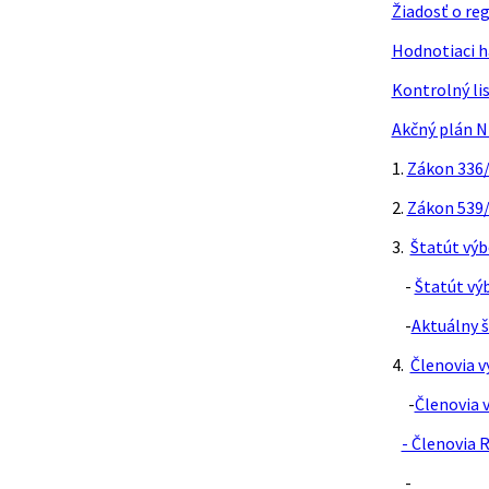
Žiadosť o re
Hodnotiaci h
Kontrolný lis
Akčný plán N
1.
Zákon 336/2
2.
Zákon 539/
3.
Štatút výb
-
Štatút výb
-
Aktuálny 
4.
Členovia v
-
Členovia 
- Členovia 
-