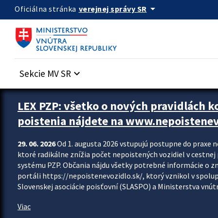
Preskocit na hlavný obsah
arrow_drop_down
verejnej správy SR
Oficiálna stránka
Sekcie MV SR
keyboard_arrow_down
Zastavit automatický posun upútavok
LEX PZP: všetko o nových pravidlách 
poistenia nájdete na www.nepoistenev
29. 06. 2026
Od 1. augusta 2026 vstupujú postupne do praxe 
ktoré radikálne znížia počet nepoistených vozidiel v cestne
systému PZP. Občania nájdu všetky potrebné informácie o 
portáli https://nepoistenevozidlo.sk/, ktorý vznikol v spolu
Slovenskej asociácie poisťovní (SLASPO) a Ministerstva vnútra
Viac