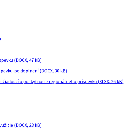
)
íspevku (DOCX, 47 kB)
íspevku-po doplnení (DOCX, 30 kB)
e žiadostí o poskytnutie regionálneho príspevku (XLSX, 26 kB)
užitie (DOCX, 23 kB)