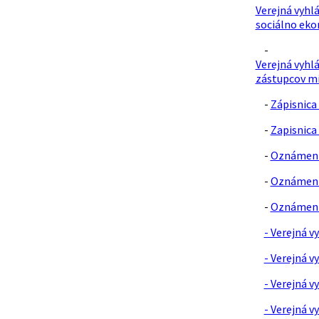
Verejná vyhl
sociálno eko
-
Verejná vyhl
zástupcov mi
-
Zápisnica
-
Zapisnica 
-
Oznámenie
-
Oznámenie
-
Oznámenie
- Verejná v
- Verejná v
- Verejná v
- Verejná v