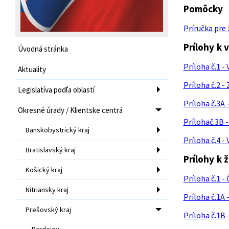
Pomôcky
Príručka pre 
Prílohy k 
Úvodná stránka
Príloha č.1 -
Aktuality
Príloha č.2 
Legislatíva podľa oblastí
Príloha č.3A 
Okresné úrady / Klientske centrá
Prílohač.3B 
Banskobystrický kraj
Príloha č.4 
Bratislavský kraj
Prílohy k 
Košický kraj
Príloha č.1 -
Nitriansky kraj
Príloha č.1A
Prešovský kraj
Príloha č.1B
Bardejov