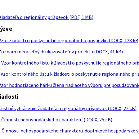
žiadateľa o regionálny príspevok (PDF, 1 MB)
výzve
 Vzor žiadosti o poskytnutie regionálneho príspevku (DOCX, 128 kB
- Zoznam merateľných ukazovateľov projektu (DOCX, 41 kB)
- Vzor kontrolného listu k žiadosti o poskytnutie regionálneho pr
- Vzor kontrolného listu k žiadosti o poskytnutie regionalného pr
- Vzor hodnotiaceho hárku člena riadiaceho výboru pre posudzovani
žiadosti
 Čestné vyhlásenie žiadateľa o regionálny príspevok (DOCX, 22 kB)
 - Činnosti nehospodárskeho charakteru (DOCX, 25 kB)
 - Činnosti nehospodárskeho charakteru-doplnkové hospodárske vy