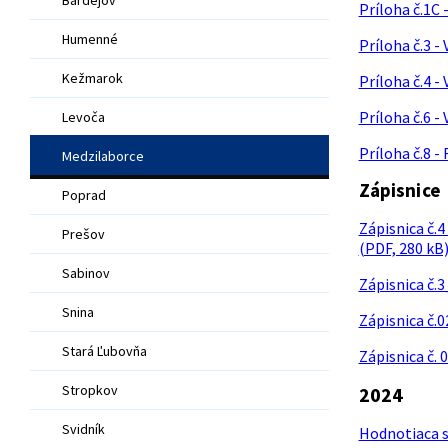
Príloha č.1C
Humenné
Príloha č.3 
Kežmarok
Príloha č.4 
Príloha č.6 -
Levoča
Príloha č.8 -
Medzilaborce
Zápisnice
Poprad
Zápisnica č.
Prešov
(PDF, 280 kB
Sabinov
Zápisnica č.
Snina
Zápisnica č.
Stará Ľubovňa
Zápisnica č.
Stropkov
2024
Svidník
Hodnotiaca s