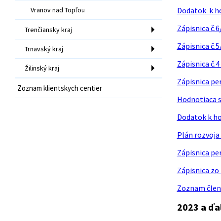
Vranov nad Topľou
Dodatok k ho
Zápisnica č.
Trenčiansky kraj
Zápisnica č.
Trnavský kraj
Zápisnica č.4
Žilinský kraj
Zápisnica per
Zoznam klientskych centier
Hodnotiaca s
Dodatok k ho
Plán rozvoja 
Zápisnica per
Zápisnica zo 
Zoznam členo
2023 a ďa