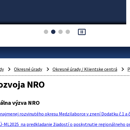
pause_presentation
dy
Okresné úrady
Okresné úrady / Klientske centrá
P
rozvoja NRO
álna výzva NRO
najmenej rozvinutého okresu Medzilaborce v znení Dodatku č.1 a č.
Ú-ML2025 na predkladanie žiadostí o poskytnutie regionálneho pr