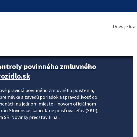
Dnes je 6. 
kontroly povinného zmluvného
ozidlo.sk
nové pravidlá povinného zmluvného poistenia,
j premávke a zavedú poriadok a spravodlivosť do
zmenách na jednom mieste – novom oficiálnom
práci Slovenskej kancelárie poisťovateľov (SKP),
 SR. Novinky predstavili na...