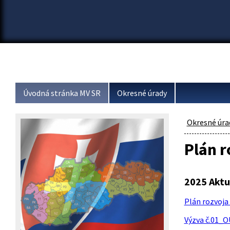
Úvodná stránka MV SR
Okresné úrady
Okresné úra
Plán 
2025 Aktu
Plán rozvoja 
Výzva č.01_O