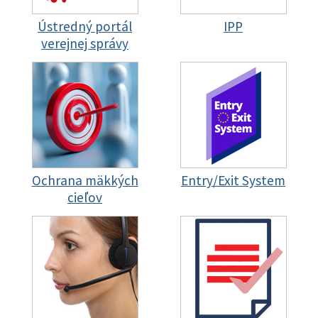
Ústredný portál
IPP
verejnej správy
Ochrana mäkkých
Entry/Exit System
cieľov