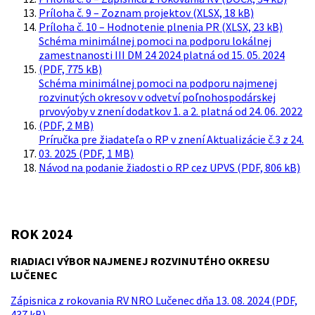
Príloha č. 9 – Zoznam projektov (XLSX, 18 kB)
Príloha č. 10 – Hodnotenie plnenia PR (XLSX, 23 kB)
Schéma minimálnej pomoci na podporu lokálnej
zamestnanosti III DM 24 2024 platná od 15. 05. 2024
(PDF, 775 kB)
Schéma minimálnej pomoci na podporu najmenej
rozvinutých okresov v odvetví poľnohospodárskej
prvovýoby v znení dodatkov 1. a 2. platná od 24. 06. 2022
(PDF, 2 MB)
Príručka pre žiadateľa o RP v znení Aktualizácie č.3 z 24.
03. 2025 (PDF, 1 MB)
Návod na podanie žiadosti o RP cez UPVS (PDF, 806 kB)
ROK 2024
RIADIACI VÝBOR NAJMENEJ ROZVINUTÉHO OKRESU
LUČENEC
Zápisnica z rokovania RV NRO Lučenec dňa 13. 08. 2024 (PDF,
437 kB)