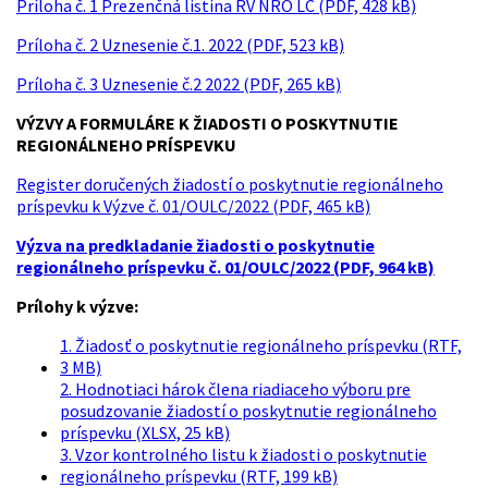
Príloha č. 1 Prezenčná listina RV NRO LC (PDF, 428 kB)
Príloha č. 2 Uznesenie č.1. 2022 (PDF, 523 kB)
Príloha č. 3 Uznesenie č.2 2022 (PDF, 265 kB)
VÝZVY A FORMULÁRE K ŽIADOSTI O POSKYTNUTIE
REGIONÁLNEHO PRÍSPEVKU
Register doručených žiadostí o poskytnutie regionálneho
príspevku k Výzve č. 01/OULC/2022 (PDF, 465 kB)
Výzva na predkladanie žiadosti o poskytnutie
regionálneho príspevku č. 01/OULC/2022 (PDF, 964 kB)
Prílohy k výzve:
1. Žiadosť o poskytnutie regionálneho príspevku (RTF,
3 MB)
2. Hodnotiaci hárok člena riadiaceho výboru pre
posudzovanie žiadostí o poskytnutie regionálneho
príspevku (XLSX, 25 kB)
3. Vzor kontrolného listu k žiadosti o poskytnutie
regionálneho príspevku (RTF, 199 kB)