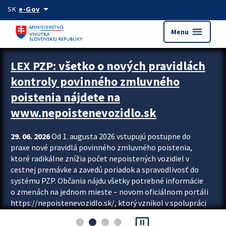
Preskocit na hlavný obsah
arrow_drop_down
SK
e-Gov
menu
Menu
Zastavit automatický posun upútavok
LEX PZP: všetko o nových pravidlách
kontroly povinného zmluvného
poistenia nájdete na
www.nepoistenevozidlo.sk
29. 06. 2026
Od 1. augusta 2026 vstupujú postupne do
praxe nové pravidlá povinného zmluvného poistenia,
ktoré radikálne znížia počet nepoistených vozidiel v
cestnej premávke a zavedú poriadok a spravodlivosť do
systému PZP. Občania nájdu všetky potrebné informácie
o zmenách na jednom mieste – novom oficiálnom portáli
https://nepoistenevozidlo.sk/, ktorý vznikol v spolupráci
Slovenskej kancelárie poisťovateľov (SKP), Slovenskej
pause_presentation
asociácie poisťovní (SLASPO) a Ministerstva vnútra SR.