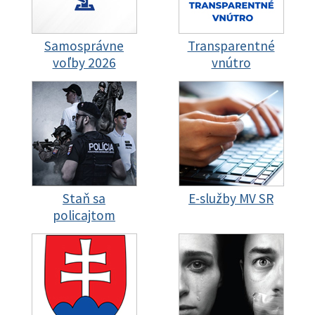
Samosprávne
Transparentné
voľby 2026
vnútro
Staň sa
E-služby MV SR
policajtom