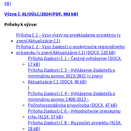
kB)
Výzva č. 01/OÚLC/2024 (PDF, 963 kB)
Prílohy k výzve:
Príloha č. 1 – Vzor výzvy na predkladanie projektov (v
znení Aktualizácie č.1)
Príloha č. 2 – Vzor žiadosti o poskytnutie regionálneho
príspevku (v znení Aktualizácie č.1) (DOCX, 120 kB)
Príloha žiadosti č. 1 – Čestné vyhlásenie (DOCX,
17 kB)
Príloha žiadosti č. 3 – Vyhlásenie žiadateľa o
minimálnu pomoc 2023/2831 (v znení
Aktualizácie č.1 (DOCX, 40 kB)
)
Príloha žiadosti č. 4 – Vyhlásenie žiadateľa o
minimálnu pomoc 1408/2013 –
Poľnohospodárska prvovýroba (DOCX, 47 kB)
Príloha žiadosti č. 6 – Vyhodnotenie prieskumu
trhu (XLSX, 37 kB)
Príloha žiadosti č. 8 – Rozpočet projektu (XLSX,
18 kB)