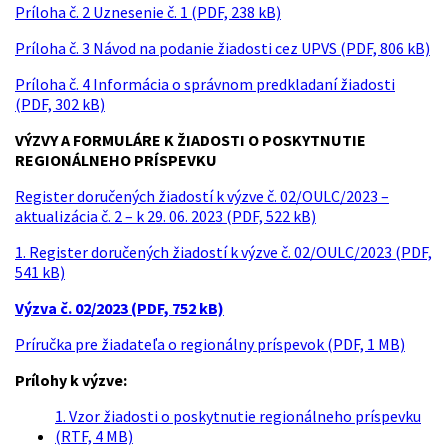
Príloha č. 2 Uznesenie č. 1 (PDF, 238 kB)
Príloha č. 3 Návod na podanie žiadosti cez UPVS (PDF, 806 kB)
Príloha č. 4 Informácia o správnom predkladaní žiadosti
(PDF, 302 kB)
VÝZVY A FORMULÁRE K ŽIADOSTI O POSKYTNUTIE
REGIONÁLNEHO PRÍSPEVKU
Register doručených žiadostí k výzve č. 02/OULC/2023 –
aktualizácia č. 2 – k 29. 06. 2023 (PDF, 522 kB)
1. Register doručených žiadostí k výzve č. 02/OULC/2023 (PDF,
541 kB)
Výzva č. 02/2023 (PDF, 752 kB)
Príručka pre žiadateľa o regionálny príspevok (PDF, 1 MB)
Prílohy k výzve:
1. Vzor žiadosti o poskytnutie regionálneho príspevku
(RTF, 4 MB)