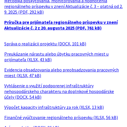
Metodika poskytovania, monitorovania a hodnotenia
regionálneho príspevku v znení Aktualizácie č. 3 – platná od 2.
9. 2025 (PDF, 292 kB)
Príručka pre prijímateľa regionálneho príspevku v znení
Aktualizácie č. 2 z 20. augusta 2025 (PDF, 761 kB)
Správa o realizácii projektu (DOCX, 101 kB)
Preukázanie nárastu alebo úbytku pracovných miest u
prijímateľa (XLSX, 43 kB)
Evidencia obsadzovania alebo preobsadzovania pracovných
miest (XLSX, 47 kB)
Vyhlásenie o využití podporenej infraštruktúry
nehospodárskeho charakteru na doplnkové hospodárske
účely (DOCX, 54 kB)
Výpočet kapacity infraštruktúry za rok (XLSX, 13 kB)
Finančné vyúčtovanie regionálneho príspevku (XLSX, 56 kB)