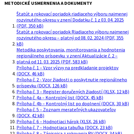
METODICKÉ USMERNENIA A DOKUMENTY
Štatút a rokovací poriadok riadiaceho výboru najmenej
rozvinutého okresu v znení Dodatku č. 1 z 03. 04. 2025
(PDF, 350 kB)
Štatút a rokovací poriadok Riadiaceho výboru najmenej
rozvinutého okresu – platný od 08. 02. 2024 (PDF, 355
kB)
Metodika poskytovania, monitorovania a hodnotenia
regionálneho príspevku v znení Aktualizácie č. 2 –
platná od 11. 03. 2025 (PDF, 583 kB)
Príloha č. 1 – Vzor výzvy na predkladanie projektov
(DOCX, 46 kB)
Príloha č. 2 - Vzor žiadosti o poskytnutie regionálneho
príspevku (DOCX, 126 kB)
Príloha č. 3 – Register doručených žiadostí (XLSX, 12 kB)
Príloha č. 4a – Kontrolný list (DOCX, 45 kB)
Príloha č. 4b – Kontrolný list po doplnení (DOCX, 30 kB)
Príloha č. 5 – Zoznam merateľných ukazovateľov
(DOCX, 42 kB)
Príloha č. 6 – Hodnotiaci hárok (XLSX, 26 kB)
Príloha č. 7 – Hodnotiaca tabuľka (DOCX, 23 kB)
Príloha č. 8 – Zápisnica z rokovania RV (DOCX, 34 kB)