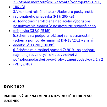
2. Zoznam merateľných ukazovateľov projektov (RTF,
186 kB)
3. Vzor kontrolného listu k žiadosti o poskytnutie
regionálneho príspevku (RTF, 205 kB)
4. Hodnotiaci hárok člena riadiaceho výboru pre
posudzovanie žiadostí o poskytnutie regionálneho
príspevku (XLSX, 25 kB)
5. Schéma na podporu lokálnej zamestnanosti II
(schéma pomoci de minimis) DM-18/2021 v znení
dodatku č. 1 (PDF, 910 kB)
6. Schéma minimálnej pomoci 7/2019 - na podporu
najmenej rozvinutých okresov v odvetví
poľnohospodárskej prvovýroby v znení dodatkov č. 1 a 2
(PDF, 2 MB)
ROK 2022
RIADIACI VÝBOR NAJMENEJ ROZVINUTÉHO OKRESU
LUČENEC