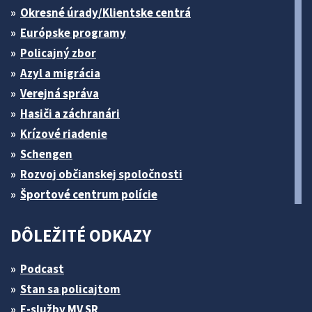
Okresné úrady/Klientske centrá
Európske programy
Policajný zbor
Azyl a migrácia
Verejná správa
Hasiči a záchranári
Krízové riadenie
Schengen
Rozvoj občianskej spoločnosti
Športové centrum polície
DÔLEŽITÉ ODKAZY
Podcast
Stan sa policajtom
E-služby MV SR