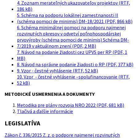
4. Zoznam merateľných ukazovateľov projektov (RTF,
186 kB)
5. Schéma na podporu lokálnej zamestnanosti II
(schéma pomoci de minimis) DM-18/2021 (PDF, 866 kB)
6. Schéma minimálnej pomoci na podporu najmenej
rozvinutých okresov v odvetví poľnohospodárskej
prvovýroby (schéma pomoci de minimis) Schéma DM-
7/2019 v aktuálnom znení (PDF, 2 MB)
7. Návod na podanie žiadosti cez UPVS per RP (PDF, 1
MB)
8. Návod na správne podanie žiadosti o RP (PDF, 377 kB)
9. Vzor - čestné vyhlásenie (RTF, 52 kB)
10. Vzor - čestné vyhlásenie –spolufinancovanie (RTF,
52 kB)
METODICKÉ USMERNENIA A DOKUMENTY
Metodika pre plány rozvoja NRO 2022 (PDF, 681 kB)
Tlačivá a ďalšie informácie
LEGISLATÍVA
Zákon č. 336/2015 Z. z. o podpore najmenej rozvinutých