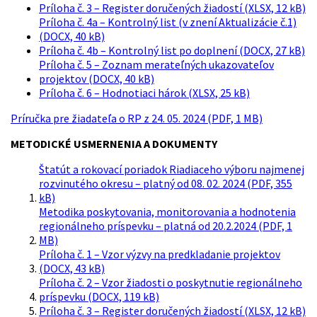
Príloha č. 3 – Register doručených žiadostí (XLSX, 12 kB)
Príloha č. 4a – Kontrolný list (v znení Aktualizácie č.1)
(DOCX, 40 kB)
Príloha č. 4b – Kontrolný list po doplnení (DOCX, 27 kB)
Príloha č. 5 – Zoznam merateľných ukazovateľov
projektov (DOCX, 40 kB)
Príloha č. 6 – Hodnotiaci hárok (XLSX, 25 kB)
Príručka pre žiadateľa o RP z 24. 05. 2024 (PDF, 1 MB)
METODICKÉ USMERNENIA A DOKUMENTY
Štatút a rokovací poriadok Riadiaceho výboru najmenej
rozvinutého okresu – platný od 08. 02. 2024 (PDF, 355
kB)
Metodika poskytovania, monitorovania a hodnotenia
regionálneho príspevku – platná od 20.2.2024 (PDF, 1
MB)
Príloha č. 1 – Vzor výzvy na predkladanie projektov
(DOCX, 43 kB)
Príloha č. 2 – Vzor žiadosti o poskytnutie regionálneho
príspevku (DOCX, 119 kB)
Príloha č. 3 – Register doručených žiadostí (XLSX, 12 kB)