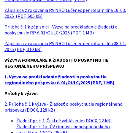
Zápisnica z rokovania RV NRO Lučenec per rollam dňa 18. 03.
2025 (PDF, 605 kB)
Príloha č. 1 k zápisnici - Výzva na predkladanie žiadostí o
poskytnutie RP č. 01/OULC/2025 (PDF, 1 MB)
Zápisnica z rokovania RV NRO Lučenec per rollam dňa 08. 01.
2025 (PDF, 310 kB)
VÝZVY A FORMULÁRE K ŽIADOSTI O POSKYTNUTIE
REGIONÁLNEHO PRÍSPEVKU
1. Výzva na predkladanie žiadostí o poskytnutie
regionálneho príspevku č. 01/OULC/2025 (PDF, 1 MB)
Prílohy k výzve:
2. Príloha č. 1 k výzve - Žiadosť o poskytnutie regionálneho
príspevku (DOCX, 128 kB)
Žiadosť pr. č. 1-Čestné vyhlásenie (DOCX, 22 kB)
Žiadosť pr. č. 1a- ČV činnosti nehospodárskeho
charakteru (DOCX, 25 kB)