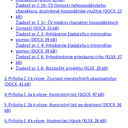
Žiadosť pr. č. 1b- ČV činnosti nehospodárskeho
charakteru, doplnkové hospodárske využitie (DOCX, 23
kB)
Žiadosť pr. č. 1c- ČV lokálny charakter hospodárskych
činností (DOCX, 33 kB)
Žiadosť pr. č. 3- Vyhlásenie žiadateľa o minimálnu
pomoc (DOCX, 39 kB)
Žiadosť pr. č. 4- Vyhlásenie žiadateľa o minimálnu
pomoc (DOCX, 39 kB)
Žiadosť pr. č. 6- Vyhodnotenie prieskumu trhu (XLSX, 37
kB)
Žiadosť pr. č. 8- Rozpočet projektu (XLSX, 20 kB)
3. Príloha č. 2 k výzve- Zoznam merateľných ukazovateľov
(DOCX, 41 kB)
4. Príloha č. 3a k výzve- Kontrolný list (DOCX, 47 kB)
5. Príloha č. 3b k výzve- Kontrolný list po doplnení (DOCX, 30
kB)
6. Príloha č. 4 k výzve- Hodnotiaci hárok (XLSX, 26 kB)