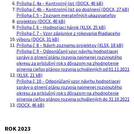
Príloha č. 4a – Kontrolný list (DOCX, 40 kB)
Príloha č. 4b – Kontrolný list po doplnení (DOCX, 27 kB)
Príloha č. 5 – Zoznam merateľných ukazovateľov
projektov (DOCX, 40 kB)
Príloha č. 6 – Hodnotiaci hárok (XLSX, 25 kB)
Príloha č. 7 – Vzor zápisnice z rokovania Riadiaceho
výboru (DOCX, 31 kB)
Príloha č. 8 – Návrh zoznamu projektov (XLSX, 18 kB)
Príloha č. 9 – Odporúčaný vzor návrhu hodnotiacej
správy o plnení plánu rozvoja najmenej rozvinutého
okresu za príslušný rok s dôrazom na zhodnotenie
plnenia cieľov plánov rozvoja schválených od 01.11.2021
(XLSX, 21 kB)
Príloha č. 10 – Odporúčaný vzor návrhu hodnotiacej
správy o plnení plánu rozvoja najmenej rozvinutého
okresu za príslušný rok s dôrazom na zhodnotenie
plnenia cieľov plánov rozvoja schválených do 31.10.2021
(DOCX, 46 kB)
ROK 2023