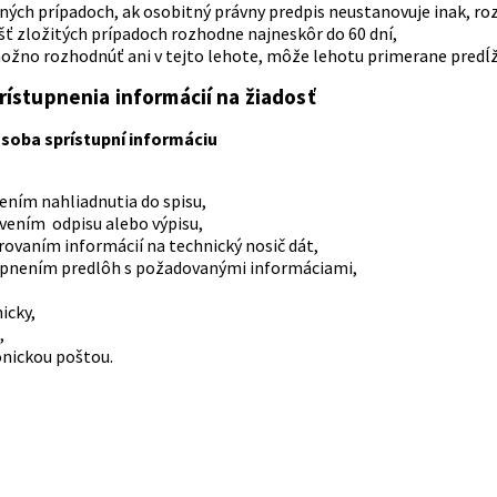
ných prípadoch, ak osobitný právny predpis neustanovuje inak, ro
šť zložitých prípadoch rozhodne najneskôr do 60 dní,
žno rozhodnúť ani v tejto lehote, môže lehotu primerane predĺži
ístupnenia informácií na žiadosť
soba sprístupní informáciu
ním nahliadnutia do spisu,
vením odpisu alebo výpisu,
ovaním informácií na technický nosič dát,
upnením predlôh s požadovanými informáciami,
icky,
,
onickou poštou.