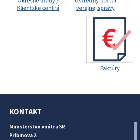
Okresné úrady /
Ústredný portál
Klientske centrá
verejnej správy
Faktúry
KONTAKT
Ministerstvo vnútra SR
Pribinova 2