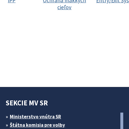
IPP
Ochrana mäkkých
Entry/Exit Sy
cieľov
SEKCIE MV SR
Ministerstvo vnútra SR
Štátna komisia pre volby