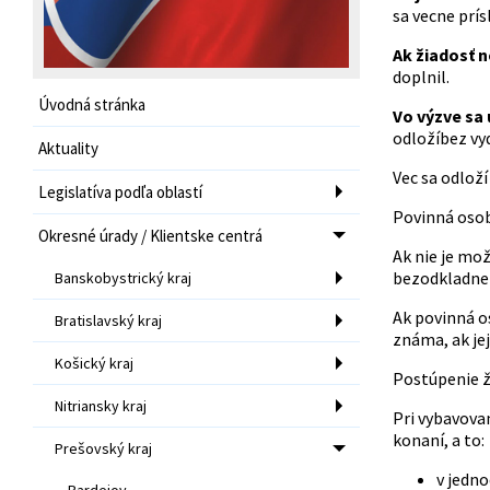
sa vecne prí
Ak žiadosť 
doplnil.
Úvodná stránka
Vo výzve sa 
odložíbez vy
Aktuality
Vec sa odloží
Legislatíva podľa oblastí
Povinná osoba
Okresné úrady / Klientske centrá
Ak nie je mo
bezodkladne 
Banskobystrický kraj
Ak povinná os
Bratislavský kraj
známa, ak jej
Košický kraj
Postúpenie ž
Nitriansky kraj
Pri vybavova
konaní, a to:
Prešovský kraj
v jedn
Bardejov