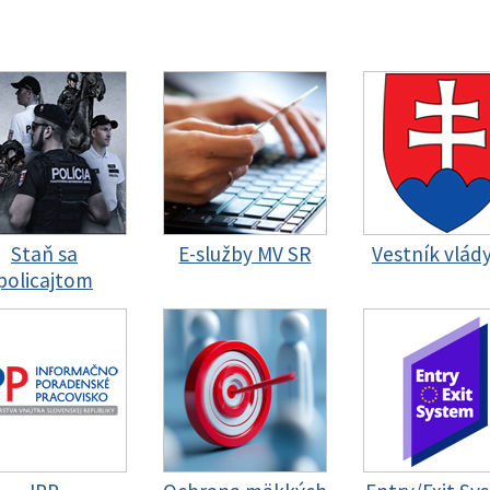
Staň sa
E-služby MV SR
Vestník vlád
policajtom