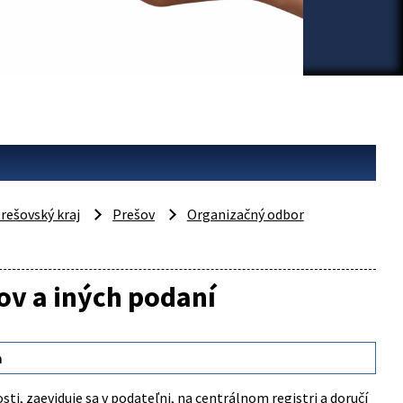
rešovský kraj
Prešov
Organizačný odbor
ov a iných podaní
m
dosti, zaeviduje sa v podateľni, na centrálnom registri a doručí