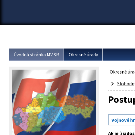
Úvodná stránka MV SR
Okresné úrady
Okresné úra
Slobodný
Postup
Vojnové h
Ak je žiado