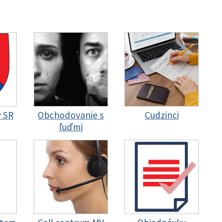
y SR
Obchodovanie s
Cudzinci
ľuďmi