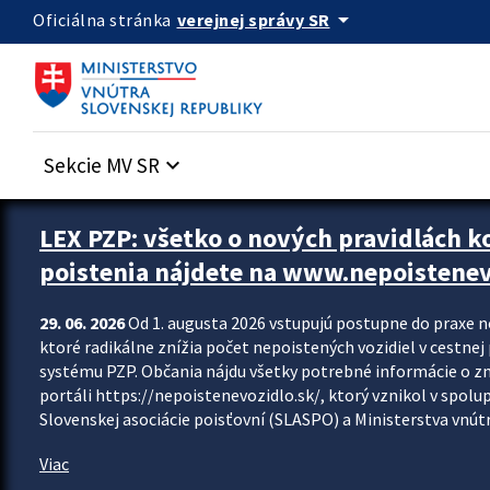
Preskocit na hlavný obsah
arrow_drop_down
verejnej správy SR
Oficiálna stránka
Sekcie MV SR
keyboard_arrow_down
Zastavit automatický posun upútavok
LEX PZP: všetko o nových pravidlách 
poistenia nájdete na www.nepoistenev
29. 06. 2026
Od 1. augusta 2026 vstupujú postupne do praxe 
ktoré radikálne znížia počet nepoistených vozidiel v cestne
systému PZP. Občania nájdu všetky potrebné informácie o 
portáli https://nepoistenevozidlo.sk/, ktorý vznikol v spolu
Slovenskej asociácie poisťovní (SLASPO) a Ministerstva vnútra
Viac