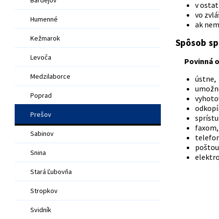
v ostat
vo zvlá
Humenné
ak nemo
Kežmarok
Spôsob spr
Levoča
Povinná o
Medzilaborce
ústne,
umožne
Poprad
vyhoto
odkopír
Prešov
spríst
faxom,
Sabinov
telefon
poštou
Snina
elektr
Stará Ľubovňa
Stropkov
Svidník