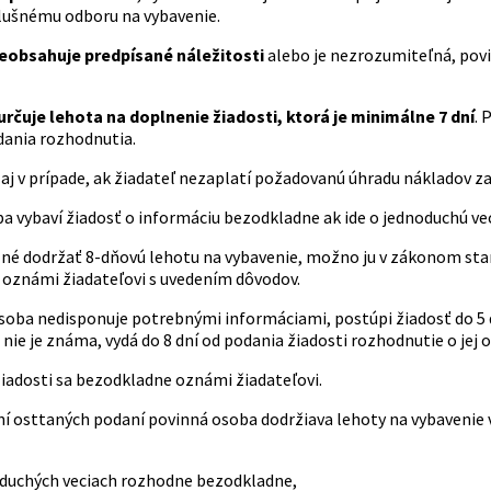
slušnému odboru na vybavenie.
neobsahuje predpísané náležitosti
alebo je nezrozumiteľná, povi
určuje lehota na doplnenie žiadosti, ktorá je minimálne 7 dní
. 
dania rozhodnutia.
 aj v prípade, ak žiadateľ nezaplatí požadovanú úhradu nákladov z
 vybaví žiadosť o informáciu bezodkladne ak ide o jednoduchú vec, 
žné dodržať 8-dňovú lehotu na vybavenie, možno ju v zákonom sta
oznámi žiadateľovi s uvedením dôvodov.
oba nedisponuje potrebnými informáciami, postúpi žiadosť do 5 dní
 nie je známa, vydá do 8 dní od podania žiadosti rozhodnutie o jej 
iadosti sa bezodkladne oznámi žiadateľovi.
ní osttaných podaní povinná osoba dodržiava lehoty na vybavenie v
oduchých veciach rozhodne bezodkladne,