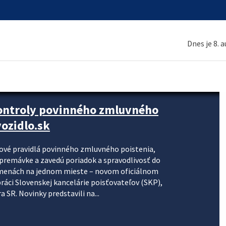
Dnes je 8. 
kontroly povinného zmluvného
ozidlo.sk
nové pravidlá povinného zmluvného poistenia,
j premávke a zavedú poriadok a spravodlivosť do
zmenách na jednom mieste – novom oficiálnom
práci Slovenskej kancelárie poisťovateľov (SKP),
 SR. Novinky predstavili na...