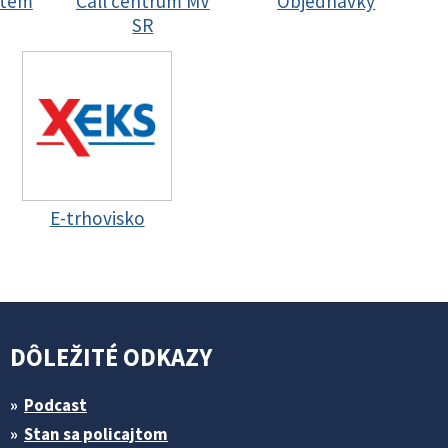
stem
Call centrum MV
Objednávky
SR
E-trhovisko
DÔLEŽITÉ ODKAZY
Podcast
Stan sa policajtom