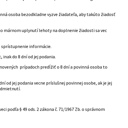
nná osoba bezodkladne vyzve žiadateľa, aby takúto žiadosť
Po márnom uplynutí lehoty na doplnenie žiadosti sa vec
a sprístupnenie informácie.
inak do 8 dní od jej podania.
novených prípadoch predĺžiť o 8 dní a povinná osoba to
 od jej podania vecne príslušnej povinnej osobe, ak je jej
odmietnutí.
eci podľa § 49 ods. 2 zákona č. 71/1967 Zb. o správnom