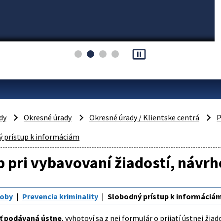
pause_presentation
dy
Okresné úrady
Okresné úrady / Klientske centrá
P
 prístup k informáciám
 pri vybavovaní žiadostí, návrh
roby
Prevencia kriminality
Slobodný prístup k informáciá
sť podávaná ústne
, vyhotoví sa z nej formulár o prijatí ústnej žia