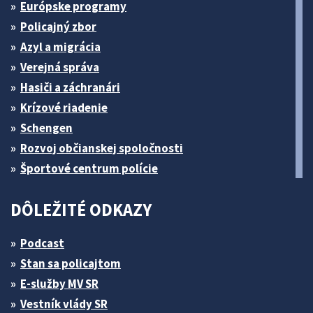
Európske programy
Policajný zbor
Azyl a migrácia
Verejná správa
Hasiči a záchranári
Krízové riadenie
Schengen
Rozvoj občianskej spoločnosti
Športové centrum polície
DÔLEŽITÉ ODKAZY
Podcast
Stan sa policajtom
E-služby MV SR
Vestník vlády SR