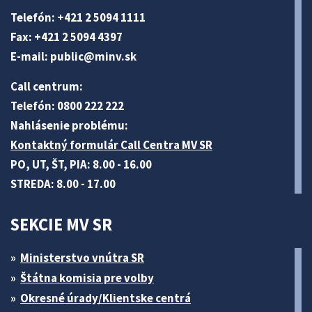
Telefón: +421 2 5094 1111
Fax: +421 2 5094 4397
E-mail:
public@minv
.sk
Call centrum:
Telefón: 0800 222 222
Nahlásenie problému:
Kontaktný formulár Call Centra MV SR
PO, UT, ŠT, PIA: 8.00 - 16.00
STREDA: 8.00 - 17.00
SEKCIE MV SR
Ministerstvo vnútra SR
Štátna komisia pre volby
Okresné úrady/Klientske centrá