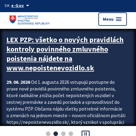
Preskocit na hlavný obsah
arrow_drop_down
SK
e-Gov
menu
Menu
Zastavit automatický posun upútavok
LEX PZP: všetko o nových pravidlách
kontroly povinného zmluvného
poistenia nájdete na
www.nepoistenevozidlo.sk
29. 06. 2026
Od 1. augusta 2026 vstupujú postupne do
praxe nové pravidlá povinného zmluvného poistenia,
ktoré radikálne znížia počet nepoistených vozidiel v
cestnej premávke a zavedú poriadok a spravodlivosť do
systému PZP. Občania nájdu všetky potrebné informácie
o zmenách na jednom mieste – novom oficiálnom portáli
https://nepoistenevozidlo.sk/, ktorý vznikol v spolupráci
Slovenskej kancelárie poisťovateľov (SKP), Slovenskej
pause_presentation
asociácie poisťovní (SLASPO) a Ministerstva vnútra SR.