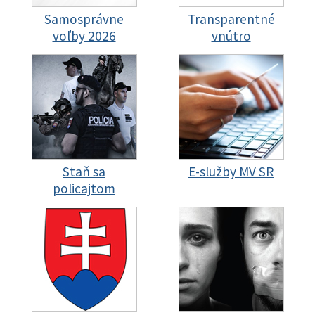
Samosprávne
Transparentné
voľby 2026
vnútro
Staň sa
E-služby MV SR
policajtom