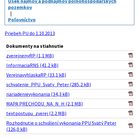
Úsek nájmov a podnájmov poľnohospodárskych
pozemkov
Poľovníctvo
Priebeh PU do 1.10.2013
Dokumenty na stiahnutie
zverejnenyRP (1,1 MB)
InformaciaRNS (41,2 kB)
VerejnavyhlaskaRP (33,1 kB)
schvalenie_PPU_Svaty_Peter (285,2 kB)
nariadenievykonania (34,3 kB)
MAPA PRECHODU_NA_N_H (2,1 MB)
textpostupu_zverej (2,2 MB)
Rozhodnutie o schválení vykonania PPU Svätý Peter
(126,0 kB)