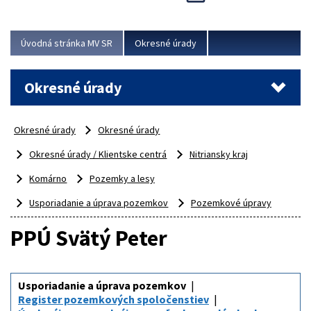
Novinky predstavili na...
Viac
Úvodná stránka MV SR
Okresné úrady
Okresné úrady
Okresné úrady
Okresné úrady
Okresné úrady / Klientske centrá
Nitriansky kraj
Komárno
Pozemky a lesy
Usporiadanie a úprava pozemkov
Pozemkové úpravy
PPÚ Svätý Peter
Usporiadanie a úprava pozemkov
Register pozemkových spoločenstiev