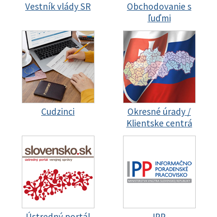
Vestník vlády SR
Obchodovanie s
ľuďmi
Cudzinci
Okresné úrady /
Klientske centrá
Ústredný portál
IPP