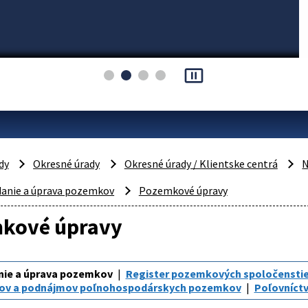
pause_presentation
dy
Okresné úrady
Okresné úrady / Klientske centrá
N
danie a úprava pozemkov
Pozemkové úpravy
kové úpravy
nie a úprava pozemkov
Register pozemkových spoločensti
ov a podnájmov poľnohospodárskych pozemkov
Poľovníct