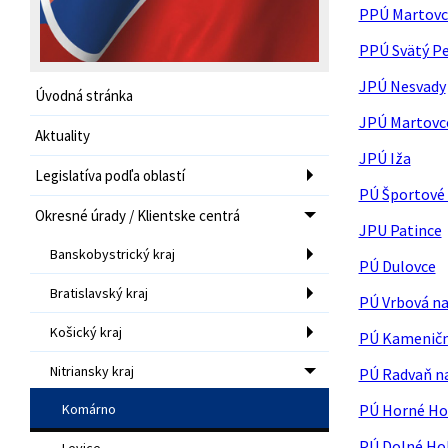
PPÚ Martovc
PPÚ Svätý P
JPÚ Nesvady
Úvodná stránka
JPÚ Martovc
Aktuality
JPÚ Iža
Legislatíva podľa oblastí
PÚ Športové 
Okresné úrady / Klientske centrá
JPU Patince
Banskobystrický kraj
PÚ Dulovce
Bratislavský kraj
PÚ Vrbová n
Košický kraj
PÚ Kamenič
Nitriansky kraj
PÚ Radvaň n
Komárno
PÚ Horné Ho
PÚ Dolné Ho
Levice