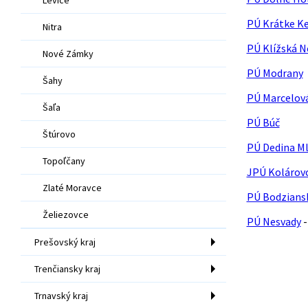
PÚ Krátke K
Nitra
PÚ Klížská 
Nové Zámky
PÚ Modrany
Šahy
PÚ Marcelov
Šaľa
PÚ Búč
Štúrovo
PÚ Dedina M
Topoľčany
JPÚ Kolárov
Zlaté Moravce
PÚ Bodzians
Želiezovce
PÚ Nesvady
-
Prešovský kraj
Trenčiansky kraj
Trnavský kraj