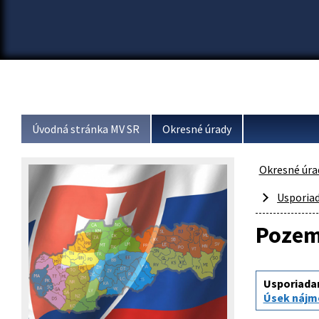
Úvodná stránka MV SR
Okresné úrady
Okresné úra
Usporia
Pozem
Usporiada
Úsek nájm