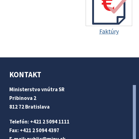
Faktúry
KONTAKT
Ministerstvo vnútra SR
Pribinova 2
812 72 Bratislava
Telefón: +421 2 5094 1111
Fax: +421 2 5094 4397
E-mail:
public@minv
.sk