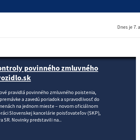
Dnes je 7.
kontroly povinného zmluvného
ozidlo.sk
nové pravidlá povinného zmluvného poistenia,
j premávke a zavedú poriadok a spravodlivosť do
zmenách na jednom mieste – novom oficiálnom
práci Slovenskej kancelárie poisťovateľov (SKP),
 SR. Novinky predstavili na...