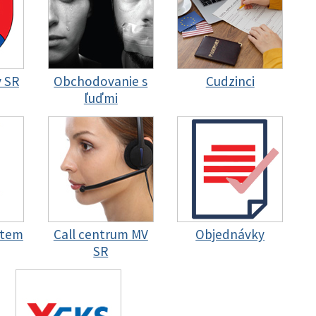
y SR
Obchodovanie s
Cudzinci
ľuďmi
stem
Call centrum MV
Objednávky
SR