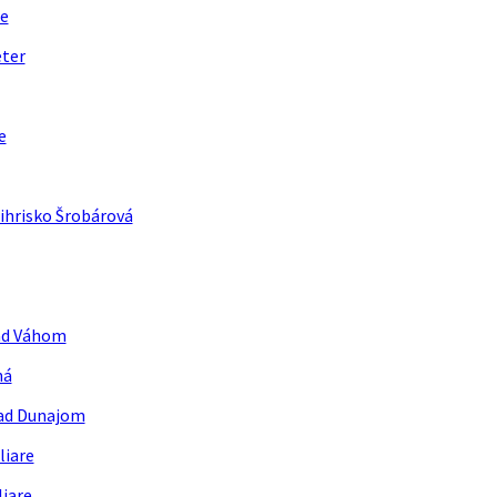
e
eter
e
ihrisko Šrobárová
ad Váhom
ná
ad Dunajom
liare
liare