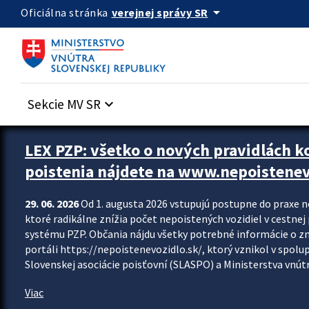
Preskocit na hlavný obsah
arrow_drop_down
verejnej správy SR
Oficiálna stránka
Sekcie MV SR
keyboard_arrow_down
Zastavit automatický posun upútavok
LEX PZP: všetko o nových pravidlách 
poistenia nájdete na www.nepoistenev
29. 06. 2026
Od 1. augusta 2026 vstupujú postupne do praxe 
ktoré radikálne znížia počet nepoistených vozidiel v cestne
systému PZP. Občania nájdu všetky potrebné informácie o 
portáli https://nepoistenevozidlo.sk/, ktorý vznikol v spolu
Slovenskej asociácie poisťovní (SLASPO) a Ministerstva vnútra
Viac