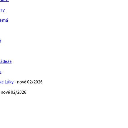
esy
Nemá
á
ládeže
o
-
ke Lúky
- nové 02/2026
 nové 02/2026