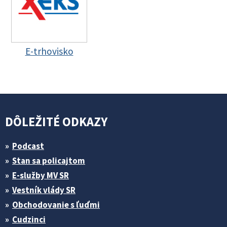
E-trhovisko
DÔLEŽITÉ ODKAZY
Podcast
Stan sa policajtom
E-služby MV SR
Vestník vlády SR
Obchodovanie s ľuďmi
Cudzinci