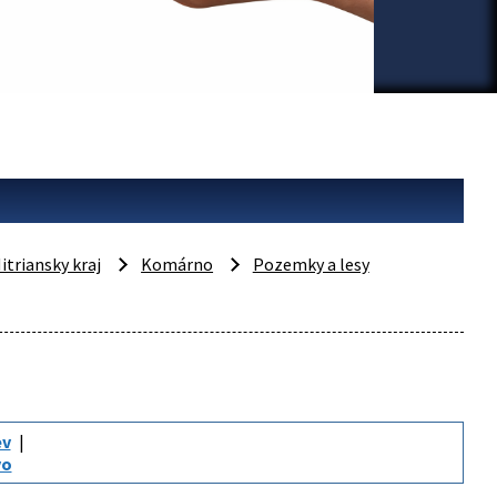
itriansky kraj
Komárno
Pozemky a lesy
ev
vo