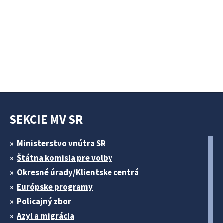
SEKCIE MV SR
Ministerstvo vnútra SR
Štátna komisia pre volby
Okresné úrady/Klientske centrá
Európske programy
Policajný zbor
Azyl a migrácia