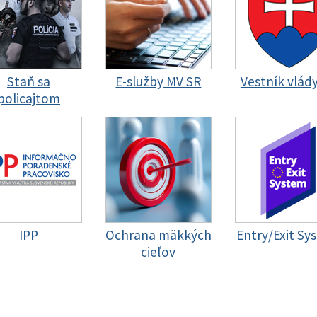
Staň sa
E-služby MV SR
Vestník vlád
policajtom
IPP
Ochrana mäkkých
Entry/Exit Sy
cieľov