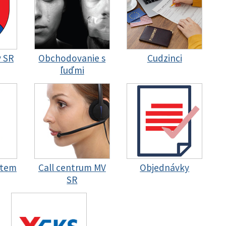
y SR
Obchodovanie s
Cudzinci
ľuďmi
stem
Call centrum MV
Objednávky
SR