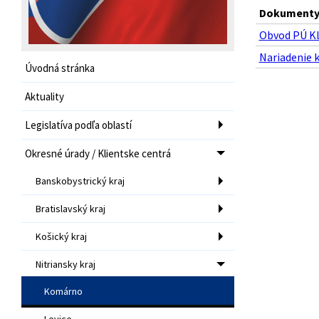
Dokumenty 
Obvod PÚ Kl
Nariadenie k
Úvodná stránka
Aktuality
Legislatíva podľa oblastí
Okresné úrady / Klientske centrá
Banskobystrický kraj
Bratislavský kraj
Košický kraj
Nitriansky kraj
Komárno
Levice