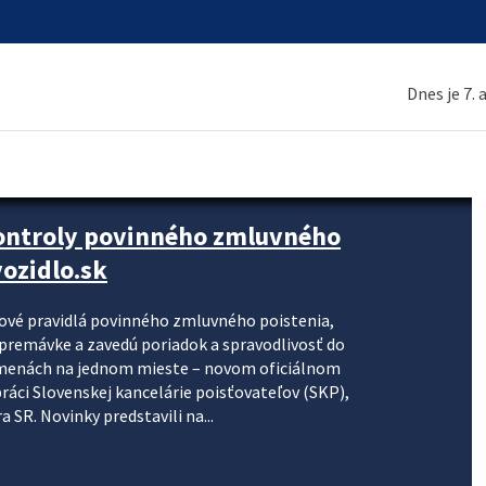
Dnes je 7.
kontroly povinného zmluvného
ozidlo.sk
nové pravidlá povinného zmluvného poistenia,
j premávke a zavedú poriadok a spravodlivosť do
zmenách na jednom mieste – novom oficiálnom
práci Slovenskej kancelárie poisťovateľov (SKP),
 SR. Novinky predstavili na...