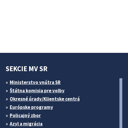
SEKCIE MV SR
Ministerstvo vnútra SR
Štátna komisia pre volby
Okresné úrady/Klientske centrá
Európske programy
Policajný zbor
Azyl a migrácia