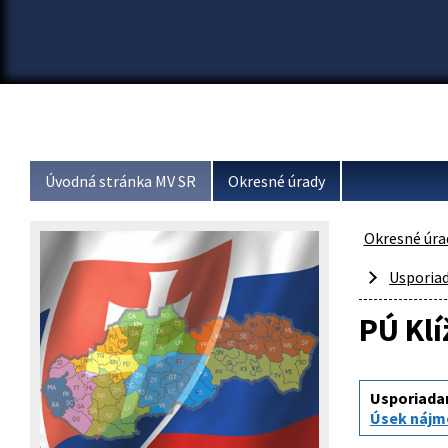
Úvodná stránka MV SR
Okresné úrady
Okresné úra
Usporia
PÚ Kl
Usporiada
Úsek nájm