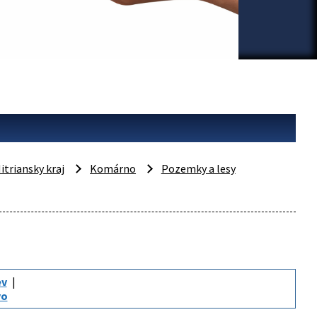
itriansky kraj
Komárno
Pozemky a lesy
ev
vo