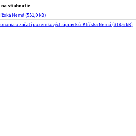
na stiahnutie
ížská Nemá (551,0 kB)
onania o začatí pozemkových úprav k.ú. Klížska Nemá (318,6 kB)