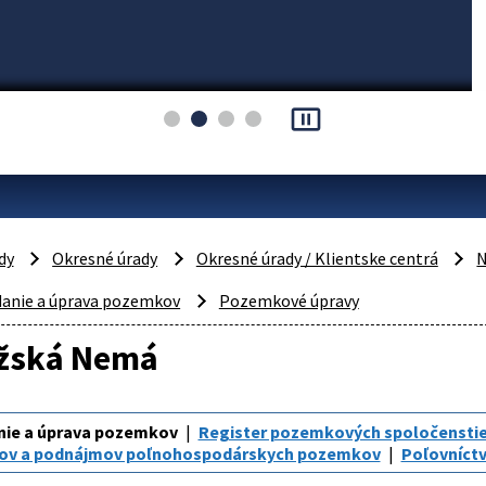
pause_presentation
dy
Okresné úrady
Okresné úrady / Klientske centrá
N
danie a úprava pozemkov
Pozemkové úpravy
ížská Nemá
nie a úprava pozemkov
Register pozemkových spoločensti
ov a podnájmov poľnohospodárskych pozemkov
Poľovníct