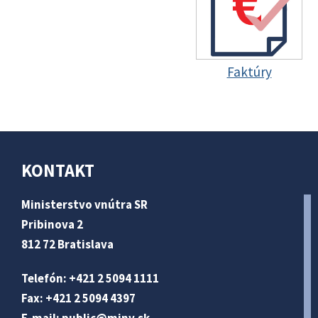
Faktúry
KONTAKT
Ministerstvo vnútra SR
Pribinova 2
812 72 Bratislava
Telefón: +421 2 5094 1111
Fax: +421 2 5094 4397
E-mail:
public@minv
.sk