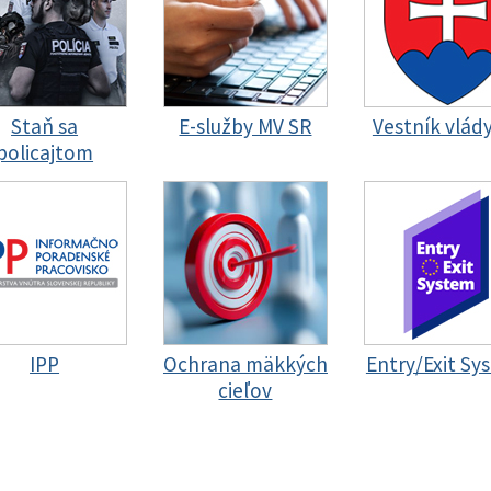
Staň sa
E-služby MV SR
Vestník vlád
policajtom
IPP
Ochrana mäkkých
Entry/Exit Sy
cieľov