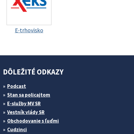
E-trhovisko
DÔLEŽITÉ ODKAZY
Podcast
Stan sa policajtom
E-služby MV SR
Vestník vlády SR
Obchodovanie s ľuďmi
Cudzinci