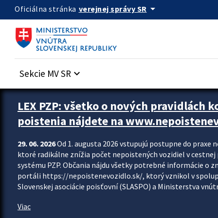
Preskocit na hlavný obsah
arrow_drop_down
verejnej správy SR
Oficiálna stránka
Sekcie MV SR
keyboard_arrow_down
Zastavit automatický posun upútavok
LEX PZP: všetko o nových pravidlách 
poistenia nájdete na www.nepoistenev
29. 06. 2026
Od 1. augusta 2026 vstupujú postupne do praxe 
ktoré radikálne znížia počet nepoistených vozidiel v cestne
systému PZP. Občania nájdu všetky potrebné informácie o 
portáli https://nepoistenevozidlo.sk/, ktorý vznikol v spolu
Slovenskej asociácie poisťovní (SLASPO) a Ministerstva vnútra
Viac