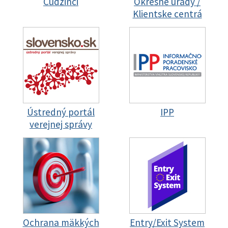
Cudzinci
Okresné úrady /
Klientske centrá
Ústredný portál
IPP
verejnej správy
Ochrana mäkkých
Entry/Exit System