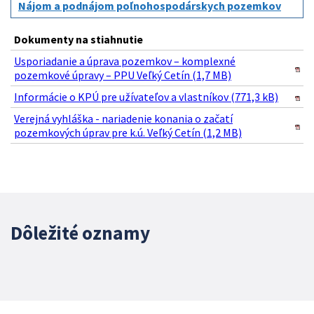
Nájom a podnájom poľnohospodárskych pozemkov
Dokumenty na stiahnutie
Usporiadanie a úprava pozemkov – komplexné
pozemkové úpravy – PPU Veľký Cetín (1,7 MB)
Informácie o KPÚ pre užívateľov a vlastníkov (771,3 kB)
Verejná vyhláška - nariadenie konania o začatí
pozemkových úprav pre k.ú. Veľký Cetín (1,2 MB)
Dôležité oznamy