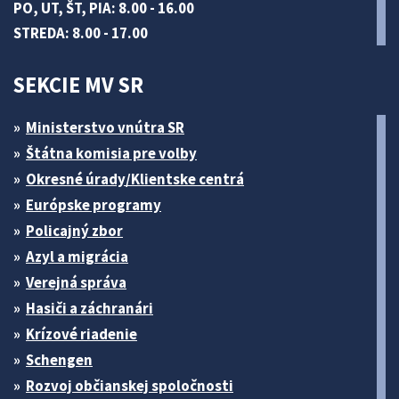
PO, UT, ŠT, PIA: 8.00 - 16.00
STREDA: 8.00 - 17.00
SEKCIE MV SR
Ministerstvo vnútra SR
Štátna komisia pre volby
Okresné úrady/Klientske centrá
Európske programy
Policajný zbor
Azyl a migrácia
Verejná správa
Hasiči a záchranári
Krízové riadenie
Schengen
Rozvoj občianskej spoločnosti