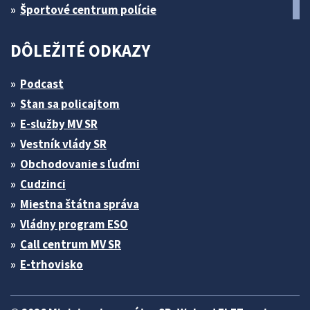
Športové centrum polície
DÔLEŽITÉ ODKAZY
Podcast
Stan sa policajtom
E-služby MV SR
Vestník vlády SR
Obchodovanie s ľuďmi
Cudzinci
Miestna štátna správa
Vládny program ESO
Call centrum MV SR
E-trhovisko