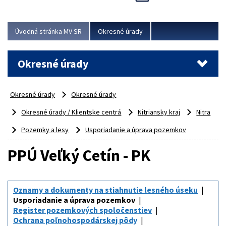
Novinky predstavili na...
Viac
Úvodná stránka MV SR
Okresné úrady
Okresné úrady
Okresné úrady
Okresné úrady
Okresné úrady / Klientske centrá
Nitriansky kraj
Nitra
Pozemky a lesy
Usporiadanie a úprava pozemkov
PPÚ Veľký Cetín - PK
Oznamy a dokumenty na stiahnutie lesného úseku
Usporiadanie a úprava pozemkov
Register pozemkových spoločenstiev
Ochrana poľnohospodárskej pôdy