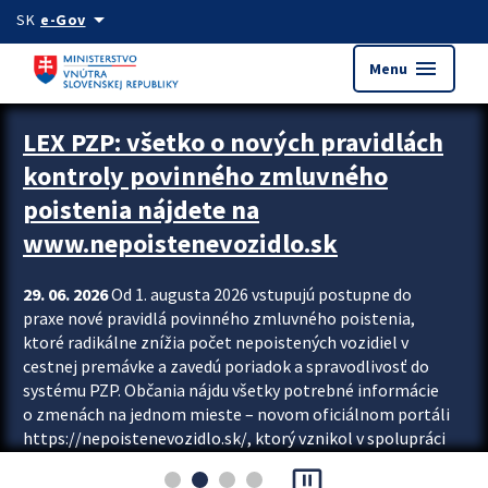
Preskocit na hlavný obsah
arrow_drop_down
SK
e-Gov
menu
Menu
Zastavit automatický posun upútavok
LEX PZP: všetko o nových pravidlách
kontroly povinného zmluvného
poistenia nájdete na
www.nepoistenevozidlo.sk
29. 06. 2026
Od 1. augusta 2026 vstupujú postupne do
praxe nové pravidlá povinného zmluvného poistenia,
ktoré radikálne znížia počet nepoistených vozidiel v
cestnej premávke a zavedú poriadok a spravodlivosť do
systému PZP. Občania nájdu všetky potrebné informácie
o zmenách na jednom mieste – novom oficiálnom portáli
https://nepoistenevozidlo.sk/, ktorý vznikol v spolupráci
Slovenskej kancelárie poisťovateľov (SKP), Slovenskej
pause_presentation
asociácie poisťovní (SLASPO) a Ministerstva vnútra SR.