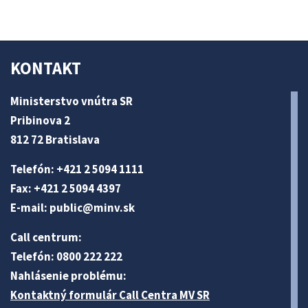
KONTAKT
Ministerstvo vnútra SR
Pribinova 2
812 72 Bratislava
Telefón: +421 2 5094 1111
Fax: +421 2 5094 4397
E-mail:
public@minv
.sk
Call centrum:
Telefón: 0800 222 222
Nahlásenie problému:
Kontaktný formulár Call Centra MV SR