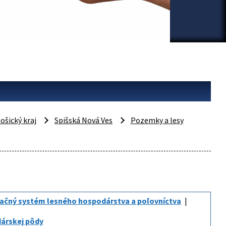
ošický kraj
Spišská Nová Ves
Pozemky a lesy
ačný systém lesného hospodárstva a poľovníctva
dárskej pôdy