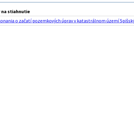
na stiahnutie
konania o začatí pozemkových úprav v katastrálnom území Spišský