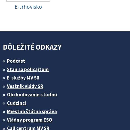
E-trhovisko
DÔLEŽITÉ ODKAZY
Podcast
Stan sa policajtom
E-služby MV SR
Vestník vlády SR
Obchodovanie s ľuďmi
Cudzinci
Miestna štátna správa
Vládny program ESO
Call centrum MV SR