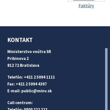
Faktúry
KONTAKT
Ministerstvo vnútra SR
Pribinova 2
812 72 Bratislava
Telefón: +421 2 5094 1111
Fax: +421 2 5094 4397
E-mail:
public@minv
.sk
Call centrum:
Telefón: 0800 222 222