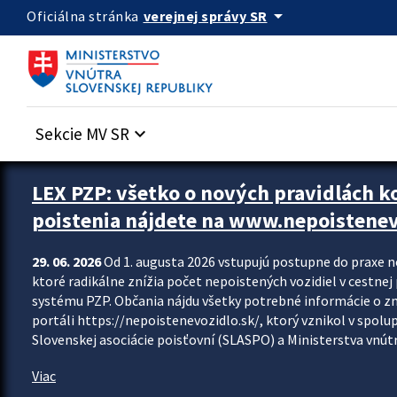
Preskocit na hlavný obsah
arrow_drop_down
verejnej správy SR
Oficiálna stránka
Sekcie MV SR
keyboard_arrow_down
Zastavit automatický posun upútavok
LEX PZP: všetko o nových pravidlách 
poistenia nájdete na www.nepoistenev
29. 06. 2026
Od 1. augusta 2026 vstupujú postupne do praxe 
ktoré radikálne znížia počet nepoistených vozidiel v cestne
systému PZP. Občania nájdu všetky potrebné informácie o 
portáli https://nepoistenevozidlo.sk/, ktorý vznikol v spolu
Slovenskej asociácie poisťovní (SLASPO) a Ministerstva vnútra
Viac