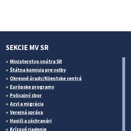
SEKCIE MV SR
Ministerstvo vnútra SR
Štátna komisia pre volby
Okresné úrady/Klientske centrá
Európske programy
Policajný zbor
Azyl a migrácia
Verejná správa
Hasiči a záchranári
Krízové riadenie