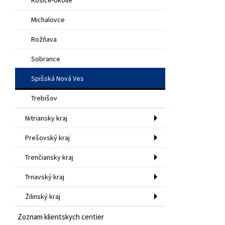
Michalovce
Rožňava
Sobrance
Spišská Nová Ves
Trebišov
Nitriansky kraj
Prešovský kraj
Trenčiansky kraj
Trnavský kraj
Žilinský kraj
Zoznam klientskych centier