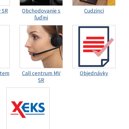
y SR
Obchodovanie s
Cudzinci
ľuďmi
stem
Call centrum MV
Objednávky
SR