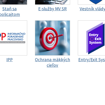
Staň sa
E-služby MV SR
Vestník vlád
policajtom
IPP
Ochrana mäkkých
Entry/Exit Sy
cieľov