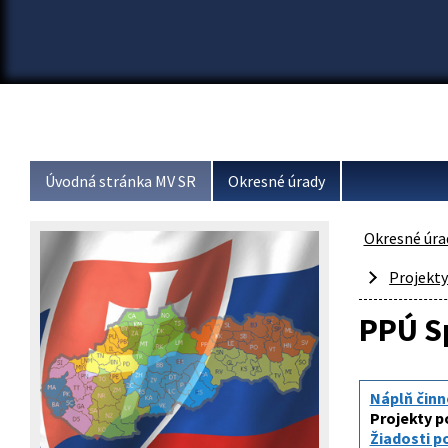
Úvodná stránka MV SR
Okresné úrady
Okresné úra
Projekt
PPÚ S
Náplň činn
Projekty 
Žiadosti p