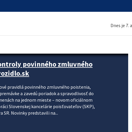
Dnes je 7.
kontroly povinného zmluvného
ozidlo.sk
nové pravidlá povinného zmluvného poistenia,
j premávke a zavedú poriadok a spravodlivosť do
zmenách na jednom mieste – novom oficiálnom
práci Slovenskej kancelárie poisťovateľov (SKP),
 SR. Novinky predstavili na...