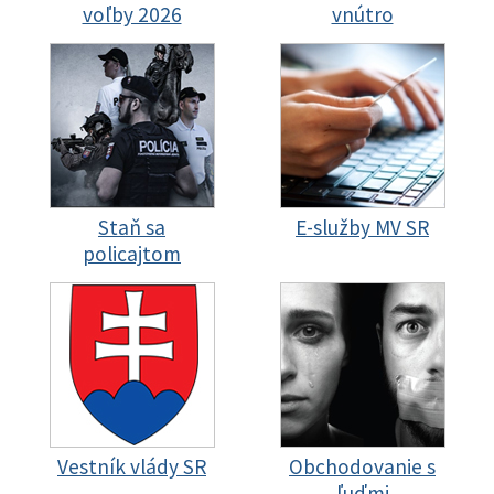
voľby 2026
vnútro
Staň sa
E-služby MV SR
policajtom
Vestník vlády SR
Obchodovanie s
ľuďmi