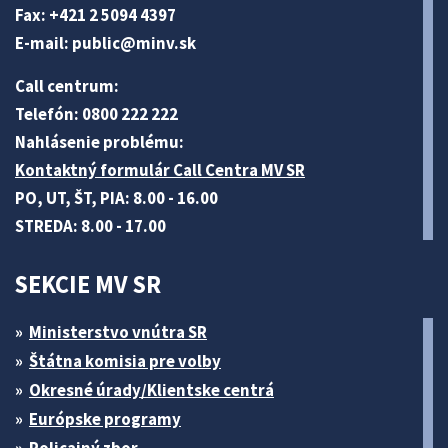
Fax: +421 2 5094 4397
E-mail:
public@minv
.sk
Call centrum:
Telefón: 0800 222 222
Nahlásenie problému:
Kontaktný formulár Call Centra MV SR
PO, UT, ŠT, PIA: 8.00 - 16.00
STREDA: 8.00 - 17.00
SEKCIE MV SR
Ministerstvo vnútra SR
Štátna komisia pre volby
Okresné úrady/Klientske centrá
Európske programy