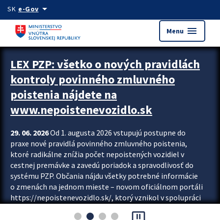
Preskocit na hlavný obsah
arrow_drop_down
SK
e-Gov
menu
Menu
Zastavit automatický posun upútavok
LEX PZP: všetko o nových pravidlách
kontroly povinného zmluvného
poistenia nájdete na
www.nepoistenevozidlo.sk
29. 06. 2026
Od 1. augusta 2026 vstupujú postupne do
praxe nové pravidlá povinného zmluvného poistenia,
ktoré radikálne znížia počet nepoistených vozidiel v
cestnej premávke a zavedú poriadok a spravodlivosť do
systému PZP. Občania nájdu všetky potrebné informácie
o zmenách na jednom mieste – novom oficiálnom portáli
https://nepoistenevozidlo.sk/, ktorý vznikol v spolupráci
Slovenskej kancelárie poisťovateľov (SKP), Slovenskej
pause_presentation
asociácie poisťovní (SLASPO) a Ministerstva vnútra SR.