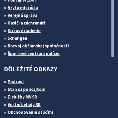
Policajný zbor
Azyl a migrácia
Verejná správa
Hasiči a záchranári
Krízové riadenie
Schengen
Rozvoj občianskej spoločnosti
Športové centrum polície
DÔLEŽITÉ ODKAZY
Podcast
Stan sa policajtom
E-služby MV SR
Vestník vlády SR
Obchodovanie s ľuďmi